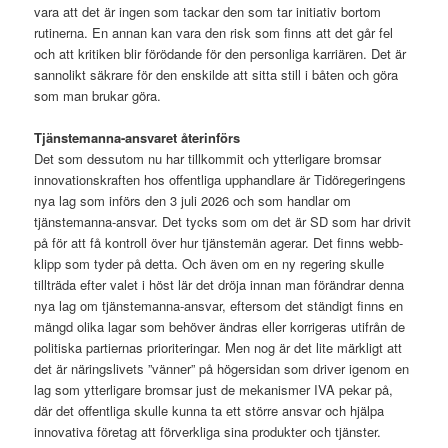
vara att det är ingen som tackar den som tar initiativ bortom
rutinerna. En annan kan vara den risk som finns att det går fel
och att kritiken blir förödande för den personliga karriären. Det är
sannolikt säkrare för den enskilde att sitta still i båten och göra
som man brukar göra.
Tjänstemanna-ansvaret återinförs
Det som dessutom nu har tillkommit och ytterligare bromsar
innovationskraften hos offentliga upphandlare är Tidöregeringens
nya lag som införs den 3 juli 2026 och som handlar om
tjänstemanna-ansvar. Det tycks som om det är SD som har drivit
på för att få kontroll över hur tjänstemän agerar. Det finns webb-
klipp som tyder på detta. Och även om en ny regering skulle
tillträda efter valet i höst lär det dröja innan man förändrar denna
nya lag om tjänstemanna-ansvar, eftersom det ständigt finns en
mängd olika lagar som behöver ändras eller korrigeras utifrån de
politiska partiernas prioriteringar. Men nog är det lite märkligt att
det är näringslivets ”vänner” på högersidan som driver igenom en
lag som ytterligare bromsar just de mekanismer IVA pekar på,
där det offentliga skulle kunna ta ett större ansvar och hjälpa
innovativa företag att förverkliga sina produkter och tjänster.