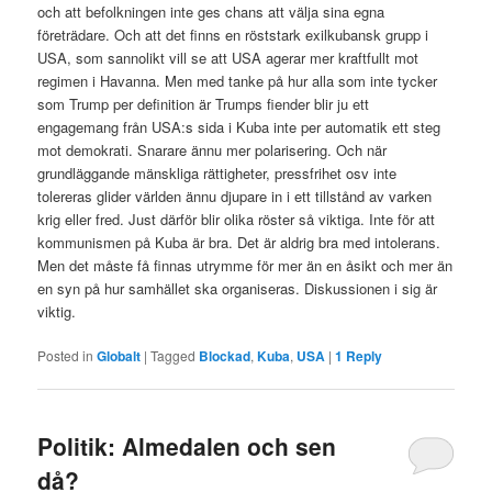
och att befolkningen inte ges chans att välja sina egna
företrädare. Och att det finns en röststark exilkubansk grupp i
USA, som sannolikt vill se att USA agerar mer kraftfullt mot
regimen i Havanna. Men med tanke på hur alla som inte tycker
som Trump per definition är Trumps fiender blir ju ett
engagemang från USA:s sida i Kuba inte per automatik ett steg
mot demokrati. Snarare ännu mer polarisering. Och när
grundläggande mänskliga rättigheter, pressfrihet osv inte
tolereras glider världen ännu djupare in i ett tillstånd av varken
krig eller fred. Just därför blir olika röster så viktiga. Inte för att
kommunismen på Kuba är bra. Det är aldrig bra med intolerans.
Men det måste få finnas utrymme för mer än en åsikt och mer än
en syn på hur samhället ska organiseras. Diskussionen i sig är
viktig.
Posted in
Globalt
|
Tagged
Blockad
,
Kuba
,
USA
|
1
Reply
Politik: Almedalen och sen
då?