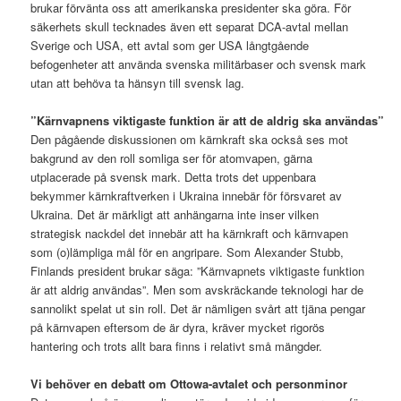
brukar förvänta oss att amerikanska presidenter ska göra. För
säkerhets skull tecknades även ett separat DCA-avtal mellan
Sverige och USA, ett avtal som ger USA långtgående
befogenheter att använda svenska militärbaser och svensk mark
utan att behöva ta hänsyn till svensk lag.
”Kärnvapnens viktigaste funktion är att de aldrig ska användas”
Den pågående diskussionen om kärnkraft ska också ses mot
bakgrund av den roll somliga ser för atomvapen, gärna
utplacerade på svensk mark. Detta trots det uppenbara
bekymmer kärnkraftverken i Ukraina innebär för försvaret av
Ukraina. Det är märkligt att anhängarna inte inser vilken
strategisk nackdel det innebär att ha kärnkraft och kärnvapen
som (o)lämpliga mål för en angripare. Som Alexander Stubb,
Finlands president brukar säga: ”Kärnvapnets viktigaste funktion
är att aldrig användas”. Men som avskräckande teknologi har de
sannolikt spelat ut sin roll. Det är nämligen svårt att tjäna pengar
på kärnvapen eftersom de är dyra, kräver mycket rigorös
hantering och trots allt bara finns i relativt små mängder.
Vi behöver en debatt om Ottowa-avtalet och personminor