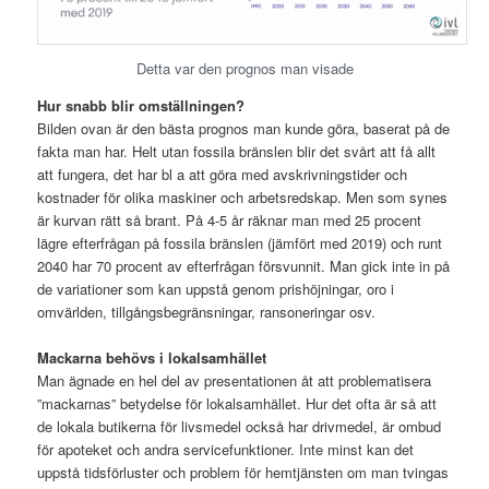
Detta var den prognos man visade
Hur snabb blir omställningen?
Bilden ovan är den bästa prognos man kunde göra, baserat på de
fakta man har. Helt utan fossila bränslen blir det svårt att få allt
att fungera, det har bl a att göra med avskrivningstider och
kostnader för olika maskiner och arbetsredskap. Men som synes
är kurvan rätt så brant. På 4-5 år räknar man med 25 procent
lägre efterfrågan på fossila bränslen (jämfört med 2019) och runt
2040 har 70 procent av efterfrågan försvunnit. Man gick inte in på
de variationer som kan uppstå genom prishöjningar, oro i
omvärlden, tillgångsbegränsningar, ransoneringar osv.
Mackarna behövs i lokalsamhället
Man ägnade en hel del av presentationen åt att problematisera
”mackarnas” betydelse för lokalsamhället. Hur det ofta är så att
de lokala butikerna för livsmedel också har drivmedel, är ombud
för apoteket och andra servicefunktioner. Inte minst kan det
uppstå tidsförluster och problem för hemtjänsten om man tvingas