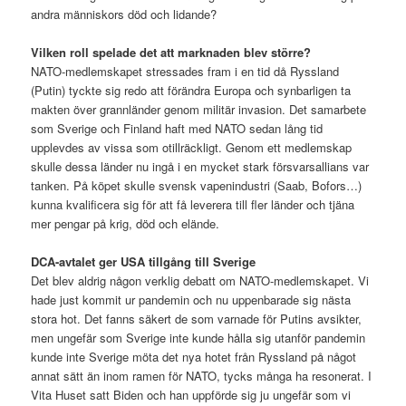
andra människors död och lidande?
Vilken roll spelade det att marknaden blev större?
NATO-medlemskapet stressades fram i en tid då Ryssland
(Putin) tyckte sig redo att förändra Europa och synbarligen ta
makten över grannländer genom militär invasion. Det samarbete
som Sverige och Finland haft med NATO sedan lång tid
upplevdes av vissa som otillräckligt. Genom ett medlemskap
skulle dessa länder nu ingå i en mycket stark försvarsallians var
tanken. På köpet skulle svensk vapenindustri (Saab, Bofors…)
kunna kvalificera sig för att få leverera till fler länder och tjäna
mer pengar på krig, död och elände.
DCA-avtalet ger USA tillgång till Sverige
Det blev aldrig någon verklig debatt om NATO-medlemskapet. Vi
hade just kommit ur pandemin och nu uppenbarade sig nästa
stora hot. Det fanns säkert de som varnade för Putins avsikter,
men ungefär som Sverige inte kunde hålla sig utanför pandemin
kunde inte Sverige möta det nya hotet från Ryssland på något
annat sätt än inom ramen för NATO, tycks många ha resonerat. I
Vita Huset satt Biden och han uppförde sig ju ungefär som vi