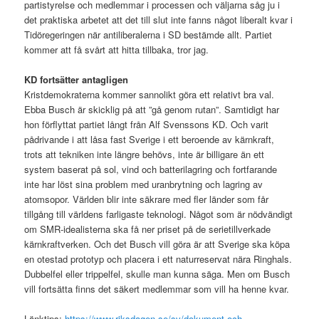
partistyrelse och medlemmar i processen och väljarna såg ju i
det praktiska arbetet att det till slut inte fanns något liberalt kvar i
Tidöregeringen när antiliberalerna i SD bestämde allt. Partiet
kommer att få svårt att hitta tillbaka, tror jag.
KD fortsätter antagligen
Kristdemokraterna kommer sannolikt göra ett relativt bra val.
Ebba Busch är skicklig på att ”gå genom rutan”. Samtidigt har
hon förflyttat partiet långt från Alf Svenssons KD. Och varit
pådrivande i att låsa fast Sverige i ett beroende av kärnkraft,
trots att tekniken inte längre behövs, inte är billigare än ett
system baserat på sol, vind och batterilagring och fortfarande
inte har löst sina problem med uranbrytning och lagring av
atomsopor. Världen blir inte säkrare med fler länder som får
tillgång till världens farligaste teknologi. Något som är nödvändigt
om SMR-idealisterna ska få ner priset på de serietillverkade
kärnkraftverken. Och det Busch vill göra är att Sverige ska köpa
en otestad prototyp och placera i ett naturreservat nära Ringhals.
Dubbelfel eller trippelfel, skulle man kunna säga. Men om Busch
vill fortsätta finns det säkert medlemmar som vill ha henne kvar.
Länktips:
https://www.riksdagen.se/sv/dokument-och-