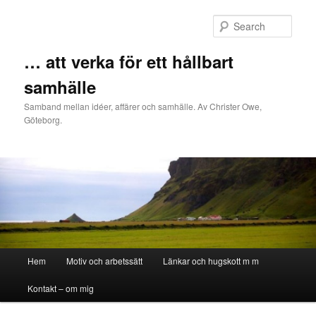
Sear
… att verka för ett hållbart
samhälle
Samband mellan idéer, affärer och samhälle. Av Christer Owe,
Göteborg.
Main menu
Hem
Motiv och arbetssätt
Länkar och hugskott m m
Skip to primary content
Skip to secondary content
Kontakt – om mig