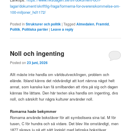
lagar/dokument/skriftlig-fraga/formerna-for-overenskommelse-om-
100-miljoner_hd1172/
Posted in
Strukturer och politik
|
Tagged
Almedalen
,
Framtid
,
Politik
,
Politiska partier
|
Leave a reply
Noll och ingenting
Posted on
23 juni, 2026
Allt måste inte handla om världsutvecklingen, problem och
elände. Ibland känns det nödvändigt att kort nämna något helt
annat, som kanske kan få smilbanden att röra på sig och dagen
kännas lite lättare. Den här texten ska handla om ingenting, dvs
noll, och särskilt hur några kulturer använder noll.
Romarna hade bekymmer
Romarna använde bokstäver för att symbolisera sina tal. M för
tusen, C för hundra och så vidare. Det blev lite omständigt, men
1877 skrevs ju på ett sätt logiskt med latinska bokstäver