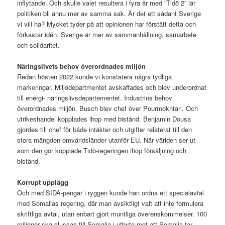
inflytande. Och skulle valet resultera i fyra år med ”Tidö 2” lär
politiken bli ännu mer av samma sak. Är det ett sådant Sverige
vi vill ha? Mycket tyder på att opinionen har förstått detta och
förkastar idén. Sverige är mer av sammanhållning, samarbete
och solidaritet.
Näringslivets behov överordnades miljön
Redan hösten 2022 kunde vi konstatera några tydliga
markeringar. Miljödepartmentet avskaffades och blev underordnat
till energi- näringslivsdepartementet. Industrins behov
överordnades miljön. Busch blev chef över Pourmokhtari. Och
utrikeshandel kopplades ihop med bistånd. Benjamin Dousa
gjordes till chef för både intäkter och utgifter relaterat till den
stora mängden omvärldsländer utanför EU. När världen ser ut
som den gör kopplade Tidö-regeringen ihop försäljning och
bistånd.
Korrupt upplägg
Och med SIDA-pengar i ryggen kunde han ordna ett specialavtal
med Somalias regering, där man avsiktligt valt att inte formulera
skriftliga avtal, utan enbart gjort muntliga överenskommelser. 100
miljoner ska slussas till Somalia i utbyte mot att Somalia tar