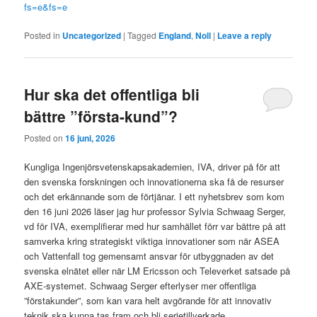
fs=e&fs=e
Posted in
Uncategorized
|
Tagged
England
,
Noll
|
Leave a reply
Hur ska det offentliga bli
bättre ”första-kund”?
Posted on
16 juni, 2026
Kungliga Ingenjörsvetenskapsakademien, IVA, driver på för att
den svenska forskningen och innovationerna ska få de resurser
och det erkännande som de förtjänar. I ett nyhetsbrev som kom
den 16 juni 2026 läser jag hur professor Sylvia Schwaag Serger,
vd för IVA, exemplifierar med hur samhället förr var bättre på att
samverka kring strategiskt viktiga innovationer som när ASEA
och Vattenfall tog gemensamt ansvar för utbyggnaden av det
svenska elnätet eller när LM Ericsson och Televerket satsade på
AXE-systemet. Schwaag Serger efterlyser mer offentliga
”förstakunder”, som kan vara helt avgörande för att innovativ
teknik ska kunna tas fram och bli serietillverkade.