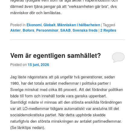
därmed även tjäna pengar på att ”verksamheten går bra”, dvs
människor dör och lemlästas.
Posted in
Ekonomi
,
Globalt
,
Människan i hållbarheten
|
Tagged
Aktier
,
Bofors
,
Personminor
,
SAAB
,
Svenska freds
|
2
Replies
Vem är egentligen samhället?
Posted on
15 juni, 2026
Jag läste någonstans att på ungefär två generationer, sedan
1980, har det totala antalet medlemmar i politiska partier i
Sverige minskat med cirka 85 procent. Att det förändrar politiken
både till form och innehåll torde vara ganska uppenbart.
Samtidigt måste vi minnas att den största enskilda förändringen
var att LO-medlemmar tidigare automatiskt var anslutna till det
socialdemokratiska partiet. När detta upphörde skedde
naturligtvis den största minskningen av antalet partimedlemmar.
(Se länktips nedan).