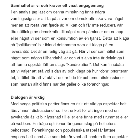
Samhället är vi och kräver ett visst engagemang
I en analys jag läst om denna minskning finns några
varningssignaler att ta på allvar om demokratin ska vara något
mer än att rösta vart fjärde år. Vi kan och får inte reducera vår
föreställning av demokratin till något som påminner om en app
eller något vi ser som en konsumtion av en tjänst. Detta att klaga
på ”politikerna” blir ibland detsamma som att klaga på en
leverantör. Det är en farlig väg att gå. När vi ser samhället som
något som någon tillhandahåller och vi själva inte är delaktiga i
att forma uppstår lätt en slags ”kundrelation”. Det kan innebära
att vi väljer att stå vid sidan av och klaga på hur ”dom” prioriterar
fel, istället för att vi aktivt deltar i de för-och-emot-diskussioner
som nästan alltid finns när det gäller olika förändringar.
Dialogen är viktig
Med svaga politiska partier finns en risk att viktiga aspekter helt
försvinner i diskussionerna. Helt enkelt för att ingen med en
avvikande åsikt blir lyssnad till eller ens finns med i rummet eller
på webben. En-fråge-opinioner får genomslag på helhetens
bekostnad. Förenklingar och populistiska utspel får lättare
respons i ett samhälle som inte är vant att hantera flera aspekter