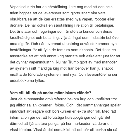
Vapenindustrin har en särställning. Inte nog med att den hela
tiden hoppas att de leveranser som gjorts snart ska vara
obrukbara så att de kan ersättas med nya vapen, robotar eller
drönare. De har också en särställning i relation till betalningar.
Det är stater och regeringar som är största kunder och deras
kreditvärdighet och betalningsvilja är inget som industrin behöver
oroa sig för. Och när levererad utrustning används kommer nya
beställningar för att fylla de tomrum som skapats. Det finns en
misstanke att ett och annat krig startats och eskalerat just för att
det gynnar vapenindustrin. Nu när Trump gjort av med mängder
av system i sitt märkliga krig mot Iran behöver han ju snabbt
ersätta de förlorade systemen med nya. Och leverantörerna ser
orderböckerna fyllas.
Vem vill bli rik på andra människors elände?
Just de ekonomiska drivkrafterna bakom krig och konflikter tror
jag alltför sällan kommer i fokus. Och i det sammanhanget spelar
självklart aktieägare och börskursen en extra stor roll. Med rätt
information går det att förutsäga kursuppgångar och går det
därmed att tjäna stora pengar på hur marknaden värderar ett
visst företag. Visst är det osmakligt att det går att berika sig på