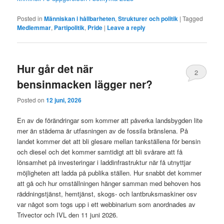
Posted in
Människan i hållbarheten
,
Strukturer och politik
|
Tagged
Medlemmar
,
Partipolitik
,
Pride
|
Leave a reply
Hur går det när
2
bensinmacken lägger ner?
Posted on
12 juni, 2026
En av de förändringar som kommer att påverka landsbygden lite
mer än städerna är utfasningen av de fossila bränslena. På
landet kommer det att bli glesare mellan tankställena för bensin
och diesel och det kommer samtidigt att bli svårare att få
lönsamhet på investeringar i laddinfrastruktur när få utnyttjar
möjligheten att ladda på publika ställen. Hur snabbt det kommer
att gå och hur omställningen hänger samman med behoven hos
räddningstjänst, hemtjänst, skogs- och lantbruksmaskiner osv
var något som togs upp i ett webbinarium som anordnades av
Trivector och IVL den 11 juni 2026.