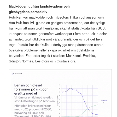
Mackdöden utifrån landsbygdens och
glesbygdens perspektiv
Rubriken var mackdöden och Trivectors Håkan Johansson och
Åsa Hult från IVL gjorde en gedigen presentation, där det tydligt
framkom att man gjort hemläxan, skaffat statistikdata från SCB,
intervjuat personer, genomfört workshopar i fem orter i olika delar
av landet, gjort utblickar mot våra grannländer och på det hela
taget förstått hur de skulle underbygga sina påståenden utan att
överdriva problemen eller skapa oklarhet om tidsfaktorns
betydelse. Fem orter ingick i studien: Moskosel, Fredrika,
Sörsjön/Norrnäs, Lesjöfors och Gustavsfors.