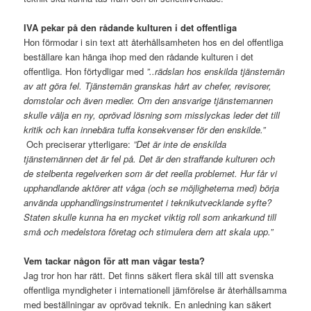
IVA pekar på den rådande kulturen i det offentliga
Hon förmodar i sin text att återhållsamheten hos en del offentliga
beställare kan hänga ihop med den rådande kulturen i det
offentliga. Hon förtydligar med
”..rädslan hos enskilda tjänstemän
av att göra fel. Tjänstemän granskas hårt av chefer, revisorer,
domstolar och även medier. Om den ansvarige tjänstemannen
skulle välja en ny, oprövad lösning som misslyckas leder det till
kritik och kan innebära tuffa konsekvenser för den enskilde.”
Och preciserar ytterligare:
”Det är inte de enskilda
tjänstemännen det är fel på. Det är den straffande kulturen och
de stelbenta regelverken som är det reella problemet. Hur får vi
upphandlande aktörer att våga (och se möjligheterna med) börja
använda upphandlingsinstrumentet i teknikutvecklande syfte?
Staten skulle kunna ha en mycket viktig roll som ankarkund till
små och medelstora företag och stimulera dem att skala upp.”
Vem tackar någon för att man vågar testa?
Jag tror hon har rätt. Det finns säkert flera skäl till att svenska
offentliga myndigheter i internationell jämförelse är återhållsamma
med beställningar av oprövad teknik. En anledning kan säkert