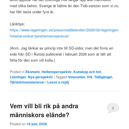
med olika behov. Sverige är bättre än den Tidö-version som vi nu
har fått testa under fyra år.
Länktips:
https://www.regeringen.se/pressmeddelanden/2026/02/regeringen-
foreslar-utokat-tjanstemannaansvar/
(Anm. Jag länkar av princip inte till SD-sidor, men det finns en
sida från SD i Åstorp publicerat i februari 2026 som är lätt att
hitta för den som vill kolla.)
Posted in
Ekonomi
,
Helhetsperspektiv
,
Kunskap och hot
,
Lösningar
,
Nya perspektiv
|
Tagged
Innovation
,
IVA
,
Tidögänget
,
Tjänstemannaansvar
|
Leave a reply
Vem vill bli rik på andra
2
människors elände?
Posted on
16 juni, 2026