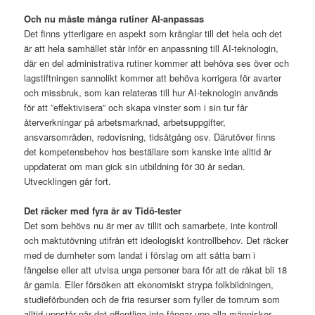
Och nu måste många rutiner AI-anpassas
Det finns ytterligare en aspekt som krånglar till det hela och det
är att hela samhället står inför en anpassning till AI-teknologin,
där en del administrativa rutiner kommer att behöva ses över och
lagstiftningen sannolikt kommer att behöva korrigera för avarter
och missbruk, som kan relateras till hur AI-teknologin används
för att ”effektivisera” och skapa vinster som i sin tur får
återverkningar på arbetsmarknad, arbetsuppgifter,
ansvarsområden, redovisning, tidsåtgång osv. Därutöver finns
det kompetensbehov hos beställare som kanske inte alltid är
uppdaterat om man gick sin utbildning för 30 år sedan.
Utvecklingen går fort.
Det räcker med fyra år av Tidö-tester
Det som behövs nu är mer av tillit och samarbete, inte kontroll
och maktutövning utifrån ett ideologiskt kontrollbehov. Det räcker
med de dumheter som landat i förslag om att sätta barn i
fängelse eller att utvisa unga personer bara för att de råkat bli 18
år gamla. Eller försöken att ekonomiskt strypa folkbildningen,
studieförbunden och de fria resurser som fyller de tomrum som
alltid uppstår när det offentliga inte fångar upp alla människor