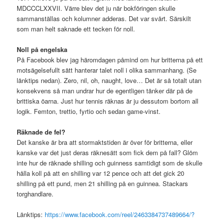
MDCCCLXXVII. Värre blev det ju när bokföringen skulle
sammanställas och kolumner adderas. Det var svårt. Särskilt
som man helt saknade ett tecken för noll.
Noll på engelska
På Facebook blev jag häromdagen påmind om hur britterna på ett
motsägelsefullt sätt hanterar talet noll i olika sammanhang. (Se
länktips nedan). Zero, nil, oh, naught, love… Det är så totalt utan
konsekvens så man undrar hur de egentligen tänker där på de
brittiska öarna. Just hur tennis räknas är ju dessutom bortom all
logik. Femton, trettio, fyrtio och sedan game-vinst.
Räknade de fel?
Det kanske är bra att stormaktstiden är över för britterna, eller
kanske var det just deras räknesätt som fick dem på fall? Glöm
inte hur de räknade shilling och guinness samtidigt som de skulle
hålla koll på att en shilling var 12 pence och att det gick 20
shilling på ett pund, men 21 shilling på en guinnea. Stackars
torghandlare.
Länktips:
https://www.facebook.com/reel/2463384737489664/?