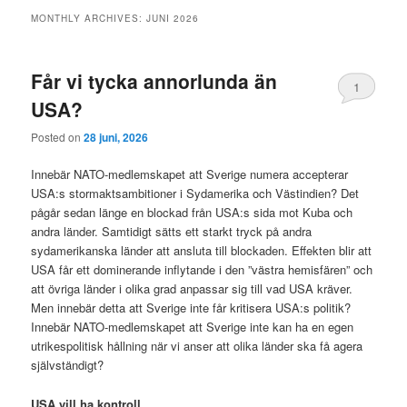
MONTHLY ARCHIVES:
JUNI 2026
Får vi tycka annorlunda än
1
USA?
Posted on
28 juni, 2026
Innebär NATO-medlemskapet att Sverige numera accepterar
USA:s stormaktsambitioner i Sydamerika och Västindien? Det
pågår sedan länge en blockad från USA:s sida mot Kuba och
andra länder. Samtidigt sätts ett starkt tryck på andra
sydamerikanska länder att ansluta till blockaden. Effekten blir att
USA får ett dominerande inflytande i den ”västra hemisfären” och
att övriga länder i olika grad anpassar sig till vad USA kräver.
Men innebär detta att Sverige inte får kritisera USA:s politik?
Innebär NATO-medlemskapet att Sverige inte kan ha en egen
utrikespolitisk hållning när vi anser att olika länder ska få agera
självständigt?
USA vill ha kontroll