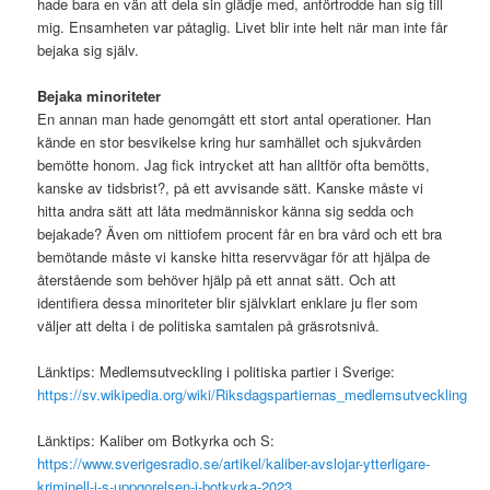
hade bara en vän att dela sin glädje med, anförtrodde han sig till
mig. Ensamheten var påtaglig. Livet blir inte helt när man inte får
bejaka sig själv.
Bejaka minoriteter
En annan man hade genomgått ett stort antal operationer. Han
kände en stor besvikelse kring hur samhället och sjukvården
bemötte honom. Jag fick intrycket att han alltför ofta bemötts,
kanske av tidsbrist?, på ett avvisande sätt. Kanske måste vi
hitta andra sätt att låta medmänniskor känna sig sedda och
bejakade? Även om nittiofem procent får en bra vård och ett bra
bemötande måste vi kanske hitta reservvägar för att hjälpa de
återstående som behöver hjälp på ett annat sätt. Och att
identifiera dessa minoriteter blir självklart enklare ju fler som
väljer att delta i de politiska samtalen på gräsrotsnivå.
Länktips: Medlemsutveckling i politiska partier i Sverige:
https://sv.wikipedia.org/wiki/Riksdagspartiernas_medlemsutveckling
Länktips: Kaliber om Botkyrka och S:
https://www.sverigesradio.se/artikel/kaliber-avslojar-ytterligare-
kriminell-i-s-uppgorelsen-i-botkyrka-2023