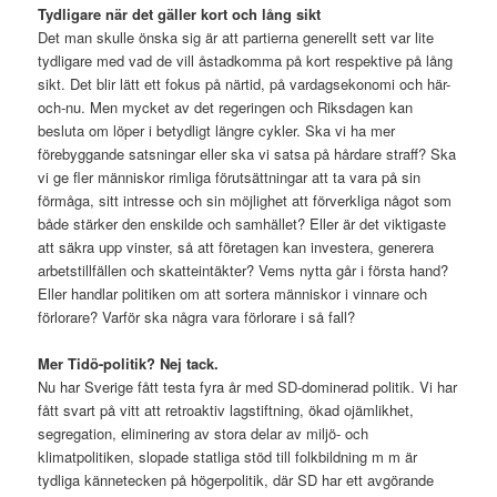
Tydligare när det gäller kort och lång sikt
Det man skulle önska sig är att partierna generellt sett var lite
tydligare med vad de vill åstadkomma på kort respektive på lång
sikt. Det blir lätt ett fokus på närtid, på vardagsekonomi och här-
och-nu. Men mycket av det regeringen och Riksdagen kan
besluta om löper i betydligt längre cykler. Ska vi ha mer
förebyggande satsningar eller ska vi satsa på hårdare straff? Ska
vi ge fler människor rimliga förutsättningar att ta vara på sin
förmåga, sitt intresse och sin möjlighet att förverkliga något som
både stärker den enskilde och samhället? Eller är det viktigaste
att säkra upp vinster, så att företagen kan investera, generera
arbetstillfällen och skatteintäkter? Vems nytta går i första hand?
Eller handlar politiken om att sortera människor i vinnare och
förlorare? Varför ska några vara förlorare i så fall?
Mer Tidö-politik? Nej tack.
Nu har Sverige fått testa fyra år med SD-dominerad politik. Vi har
fått svart på vitt att retroaktiv lagstiftning, ökad ojämlikhet,
segregation, eliminering av stora delar av miljö- och
klimatpolitiken, slopade statliga stöd till folkbildning m m är
tydliga kännetecken på högerpolitik, där SD har ett avgörande