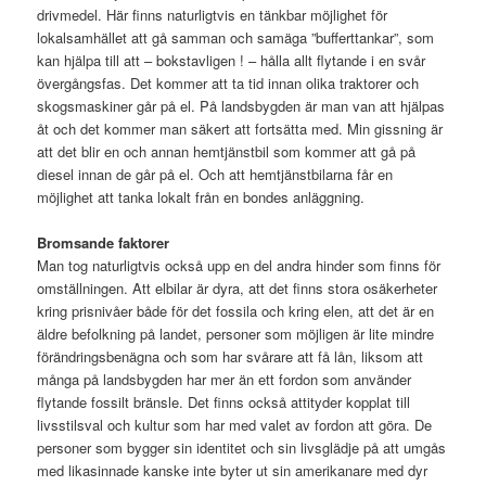
drivmedel. Här finns naturligtvis en tänkbar möjlighet för
lokalsamhället att gå samman och samäga ”bufferttankar”, som
kan hjälpa till att – bokstavligen ! – hålla allt flytande i en svår
övergångsfas. Det kommer att ta tid innan olika traktorer och
skogsmaskiner går på el. På landsbygden är man van att hjälpas
åt och det kommer man säkert att fortsätta med. Min gissning är
att det blir en och annan hemtjänstbil som kommer att gå på
diesel innan de går på el. Och att hemtjänstbilarna får en
möjlighet att tanka lokalt från en bondes anläggning.
Bromsande faktorer
Man tog naturligtvis också upp en del andra hinder som finns för
omställningen. Att elbilar är dyra, att det finns stora osäkerheter
kring prisnivåer både för det fossila och kring elen, att det är en
äldre befolkning på landet, personer som möjligen är lite mindre
förändringsbenägna och som har svårare att få lån, liksom att
många på landsbygden har mer än ett fordon som använder
flytande fossilt bränsle. Det finns också attityder kopplat till
livsstilsval och kultur som har med valet av fordon att göra. De
personer som bygger sin identitet och sin livsglädje på att umgås
med likasinnade kanske inte byter ut sin amerikanare med dyr