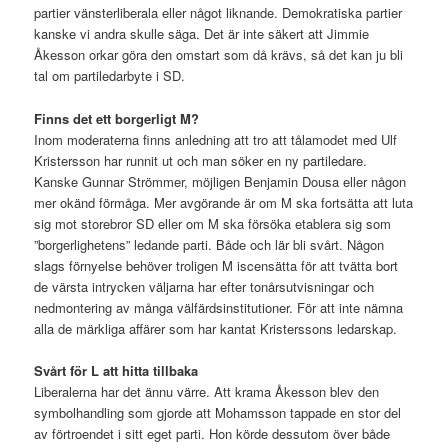
partier vänsterliberala eller något liknande. Demokratiska partier
kanske vi andra skulle säga. Det är inte säkert att Jimmie
Åkesson orkar göra den omstart som då krävs, så det kan ju bli
tal om partiledarbyte i SD.
Finns det ett borgerligt M?
Inom moderaterna finns anledning att tro att tålamodet med Ulf
Kristersson har runnit ut och man söker en ny partiledare.
Kanske Gunnar Strömmer, möjligen Benjamin Dousa eller någon
mer okänd förmåga. Mer avgörande är om M ska fortsätta att luta
sig mot storebror SD eller om M ska försöka etablera sig som
”borgerlighetens” ledande parti. Både och lär bli svårt. Någon
slags förnyelse behöver troligen M iscensätta för att tvätta bort
de värsta intrycken väljarna har efter tonårsutvisningar och
nedmontering av många välfärdsinstitutioner. För att inte nämna
alla de märkliga affärer som har kantat Kristerssons ledarskap.
Svårt för L att hitta tillbaka
Liberalerna har det ännu värre. Att krama Åkesson blev den
symbolhandling som gjorde att Mohamsson tappade en stor del
av förtroendet i sitt eget parti. Hon körde dessutom över både