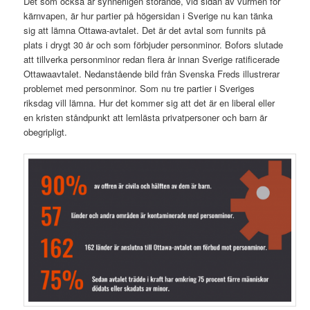
Det som också är synnerligen störande, vid sidan av vurmen för
kärnvapen, är hur partier på högersidan i Sverige nu kan tänka
sig att lämna Ottawa-avtalet. Det är det avtal som funnits på
plats i drygt 30 år och som förbjuder personminor. Bofors slutade
att tillverka personminor redan flera år innan Sverige ratificerade
Ottawaavtalet. Nedanstående bild från Svenska Freds illustrerar
problemet med personminor. Som nu tre partier i Sveriges
riksdag vill lämna. Hur det kommer sig att det är en liberal eller
en kristen ståndpunkt att lemlästa privatpersoner och barn är
obegripligt.