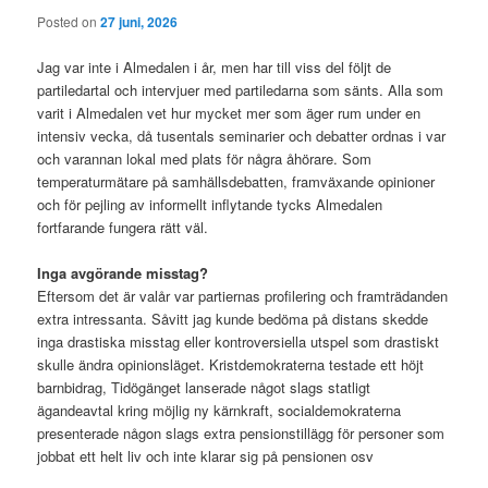
Posted on
27 juni, 2026
Jag var inte i Almedalen i år, men har till viss del följt de
partiledartal och intervjuer med partiledarna som sänts. Alla som
varit i Almedalen vet hur mycket mer som äger rum under en
intensiv vecka, då tusentals seminarier och debatter ordnas i var
och varannan lokal med plats för några åhörare. Som
temperaturmätare på samhällsdebatten, framväxande opinioner
och för pejling av informellt inflytande tycks Almedalen
fortfarande fungera rätt väl.
Inga avgörande misstag?
Eftersom det är valår var partiernas profilering och framträdanden
extra intressanta. Såvitt jag kunde bedöma på distans skedde
inga drastiska misstag eller kontroversiella utspel som drastiskt
skulle ändra opinionsläget. Kristdemokraterna testade ett höjt
barnbidrag, Tidögänget lanserade något slags statligt
ägandeavtal kring möjlig ny kärnkraft, socialdemokraterna
presenterade någon slags extra pensionstillägg för personer som
jobbat ett helt liv och inte klarar sig på pensionen osv