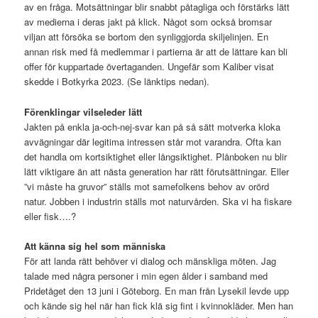
av en fråga. Motsättningar blir snabbt påtagliga och förstärks lätt
av medierna i deras jakt på klick. Något som också bromsar
viljan att försöka se bortom den synliggjorda skiljelinjen. En
annan risk med få medlemmar i partierna är att de lättare kan bli
offer för kuppartade övertaganden. Ungefär som Kaliber visat
skedde i Botkyrka 2023. (Se länktips nedan).
Förenklingar vilseleder lätt
Jakten på enkla ja-och-nej-svar kan på så sätt motverka kloka
avvägningar där legitima intressen står mot varandra. Ofta kan
det handla om kortsiktighet eller långsiktighet. Plånboken nu blir
lätt viktigare än att nästa generation har rätt förutsättningar. Eller
”vi måste ha gruvor” ställs mot samefolkens behov av orörd
natur. Jobben i industrin ställs mot naturvården. Ska vi ha fiskare
eller fisk….?
Att känna sig hel som människa
För att landa rätt behöver vi dialog och mänskliga möten. Jag
talade med några personer i min egen ålder i samband med
Pridetåget den 13 juni i Göteborg. En man från Lysekil levde upp
och kände sig hel när han fick klä sig fint i kvinnokläder. Men han