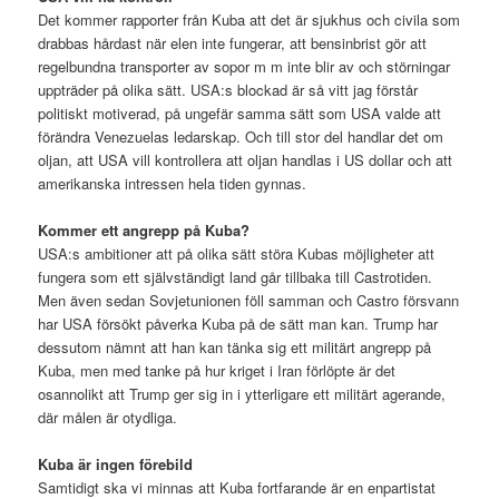
Det kommer rapporter från Kuba att det är sjukhus och civila som
drabbas hårdast när elen inte fungerar, att bensinbrist gör att
regelbundna transporter av sopor m m inte blir av och störningar
uppträder på olika sätt. USA:s blockad är så vitt jag förstår
politiskt motiverad, på ungefär samma sätt som USA valde att
förändra Venezuelas ledarskap. Och till stor del handlar det om
oljan, att USA vill kontrollera att oljan handlas i US dollar och att
amerikanska intressen hela tiden gynnas.
Kommer ett angrepp på Kuba?
USA:s ambitioner att på olika sätt störa Kubas möjligheter att
fungera som ett självständigt land går tillbaka till Castrotiden.
Men även sedan Sovjetunionen föll samman och Castro försvann
har USA försökt påverka Kuba på de sätt man kan. Trump har
dessutom nämnt att han kan tänka sig ett militärt angrepp på
Kuba, men med tanke på hur kriget i Iran förlöpte är det
osannolikt att Trump ger sig in i ytterligare ett militärt agerande,
där målen är otydliga.
Kuba är ingen förebild
Samtidigt ska vi minnas att Kuba fortfarande är en enpartistat