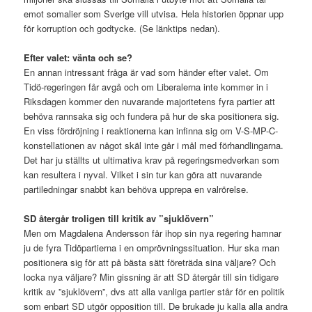
emot somalier som Sverige vill utvisa. Hela historien öppnar upp
för korruption och godtycke. (Se länktips nedan).
Efter valet: vänta och se?
En annan intressant fråga är vad som händer efter valet. Om
Tidö-regeringen får avgå och om Liberalerna inte kommer in i
Riksdagen kommer den nuvarande majoritetens fyra partier att
behöva rannsaka sig och fundera på hur de ska positionera sig.
En viss fördröjning i reaktionerna kan infinna sig om V-S-MP-C-
konstellationen av något skäl inte går i mål med förhandlingarna.
Det har ju ställts ut ultimativa krav på regeringsmedverkan som
kan resultera i nyval. Vilket i sin tur kan göra att nuvarande
partiledningar snabbt kan behöva upprepa en valrörelse.
SD återgår troligen till kritik av ”sjuklövern”
Men om Magdalena Andersson får ihop sin nya regering hamnar
ju de fyra Tidöpartierna i en omprövningssituation. Hur ska man
positionera sig för att på bästa sätt företräda sina väljare? Och
locka nya väljare? Min gissning är att SD återgår till sin tidigare
kritik av ”sjuklövern”, dvs att alla vanliga partier står för en politik
som enbart SD utgör opposition till. De brukade ju kalla alla andra