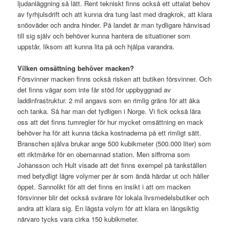
ljudanläggning så lätt. Rent tekniskt finns också ett uttalat behov
av fyrhjulsdrift och att kunna dra tung last med dragkrok, att klara
snöoväder och andra hinder. På landet är man tydligare hänvisad
till sig själv och behöver kunna hantera de situationer som
uppstår, liksom att kunna lita på och hjälpa varandra.
Vilken omsättning behöver macken?
Försvinner macken finns också risken att butiken försvinner. Och
det finns vägar som inte får stöd för uppbyggnad av
laddinfrastruktur. 2 mil angavs som en rimlig gräns för att åka
och tanka. Så har man det tydligen i Norge. Vi fick också lära
oss att det finns tumregler för hur mycket omsättning en mack
behöver ha för att kunna täcka kostnaderna på ett rimligt sätt.
Branschen själva brukar ange 500 kubikmeter (500.000 liter) som
ett riktmärke för en obemannad station. Men siffrorna som
Johansson och Hult visade att det finns exempel på tankställen
med betydligt lägre volymer per år som ändå härdar ut och håller
öppet. Sannolikt för att det finns en insikt i att om macken
försvinner blir det också svårare för lokala livsmedelsbutiker och
andra att klara sig. En lägsta volym för att klara en långsiktig
närvaro tycks vara cirka 150 kubikmeter.