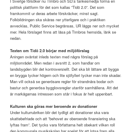
I Sverige försöker nu Timbro och SD:s tankesmedja forma en
politisk plattform för det som kallas ”Tidö 2.0”. Det som
framkommit ur deras arbete förskräcker, minst sagt.
Folkbildningen ska skäras ner ytterligare och i praktiken
avvecklas, Public Service begränsas, UR läggs ner och mycket
mer. Hela förslaget finns att läsa på Timbros hemsida, länk se
nedan.
Texten om Tidö 2.0 börjar med miljöförslag
Aningen oväntat inleds texten med några förslag på
miljöområdet. Men redan i avsnitt 2, som handlar om
landsbygden blir det kontroversiellt. Det ska bli lättare att bygga
en brygga tycker högern och lite sjöfylleri tycker man inte skadar.
Man vill också se generösare regler för strandnära bodar och
bastur och generösa bygglovsregler utanför samhällena. Att det
är markägarnas intressen som står i fokus är helt uppenbart.
Kulturen ska göras mer beroende av donationer
Under kulturrubriken blir det tydligt att donationer ska vara
skattebefriade och att ”behovet av oberoende finansiering ska
lyftas fram”. Det tycks vara författarna helt obekant vilken roll
den kommunala musikskolan har spelat för att lotsa fram alla