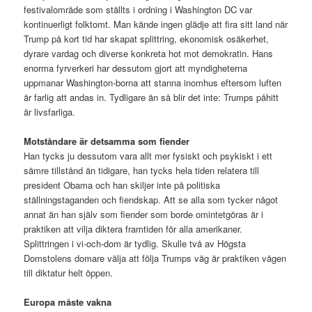
festivalområde som ställts i ordning i Washington DC var
kontinuerligt folktomt. Man kände ingen glädje att fira sitt land när
Trump på kort tid har skapat splittring, ekonomisk osäkerhet,
dyrare vardag och diverse konkreta hot mot demokratin. Hans
enorma fyrverkeri har dessutom gjort att myndigheterna
uppmanar Washington-borna att stanna inomhus eftersom luften
är farlig att andas in. Tydligare än så blir det inte: Trumps påhitt
är livsfarliga.
Motståndare är detsamma som fiender
Han tycks ju dessutom vara allt mer fysiskt och psykiskt i ett
sämre tillstånd än tidigare, han tycks hela tiden relatera till
president Obama och han skiljer inte på politiska
ställningstaganden och fiendskap. Att se alla som tycker något
annat än han själv som fiender som borde omintetgöras är i
praktiken att vilja diktera framtiden för alla amerikaner.
Splittringen i vi-och-dom är tydlig. Skulle två av Högsta
Domstolens domare välja att följa Trumps väg är praktiken vägen
till diktatur helt öppen.
Europa måste vakna