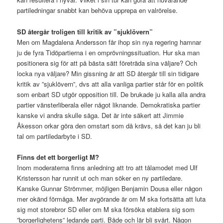
partiledningar snabbt kan behöva upprepa en valrörelse.
SD återgår troligen till kritik av ”sjuklövern”
Men om Magdalena Andersson får ihop sin nya regering hamnar
ju de fyra Tidöpartierna i en omprövningssituation. Hur ska man
positionera sig för att på bästa sätt företräda sina väljare? Och
locka nya väljare? Min gissning är att SD återgår till sin tidigare
kritik av ”sjuklövern”, dvs att alla vanliga partier står för en politik
som enbart SD utgör opposition till. De brukade ju kalla alla andra
partier vänsterliberala eller något liknande. Demokratiska partier
kanske vi andra skulle säga. Det är inte säkert att Jimmie
Åkesson orkar göra den omstart som då krävs, så det kan ju bli
tal om partiledarbyte i SD.
Finns det ett borgerligt M?
Inom moderaterna finns anledning att tro att tålamodet med Ulf
Kristersson har runnit ut och man söker en ny partiledare.
Kanske Gunnar Strömmer, möjligen Benjamin Dousa eller någon
mer okänd förmåga. Mer avgörande är om M ska fortsätta att luta
sig mot storebror SD eller om M ska försöka etablera sig som
”borgerlighetens” ledande parti. Både och lär bli svårt. Någon