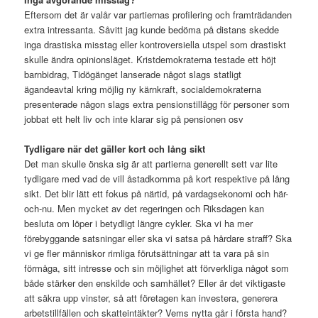
Eftersom det är valår var partiernas profilering och framträdanden
extra intressanta. Såvitt jag kunde bedöma på distans skedde
inga drastiska misstag eller kontroversiella utspel som drastiskt
skulle ändra opinionsläget. Kristdemokraterna testade ett höjt
barnbidrag, Tidögänget lanserade något slags statligt
ägandeavtal kring möjlig ny kärnkraft, socialdemokraterna
presenterade någon slags extra pensionstillägg för personer som
jobbat ett helt liv och inte klarar sig på pensionen osv
Tydligare när det gäller kort och lång sikt
Det man skulle önska sig är att partierna generellt sett var lite
tydligare med vad de vill åstadkomma på kort respektive på lång
sikt. Det blir lätt ett fokus på närtid, på vardagsekonomi och här-
och-nu. Men mycket av det regeringen och Riksdagen kan
besluta om löper i betydligt längre cykler. Ska vi ha mer
förebyggande satsningar eller ska vi satsa på hårdare straff? Ska
vi ge fler människor rimliga förutsättningar att ta vara på sin
förmåga, sitt intresse och sin möjlighet att förverkliga något som
både stärker den enskilde och samhället? Eller är det viktigaste
att säkra upp vinster, så att företagen kan investera, generera
arbetstillfällen och skatteintäkter? Vems nytta går i första hand?