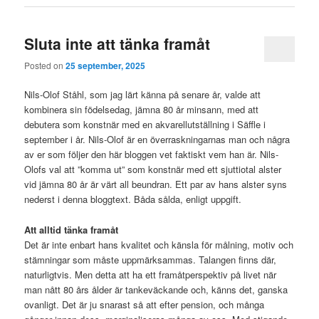
Sluta inte att tänka framåt
Posted on
25 september, 2025
Nils-Olof Ståhl, som jag lärt känna på senare år, valde att
kombinera sin födelsedag, jämna 80 år minsann, med att
debutera som konstnär med en akvarellutställning i Säffle i
september i år. Nils-Olof är en överraskningarnas man och några
av er som följer den här bloggen vet faktiskt vem han är. Nils-
Olofs val att ”komma ut” som konstnär med ett sjuttiotal alster
vid jämna 80 år är värt all beundran. Ett par av hans alster syns
nederst i denna bloggtext. Båda sålda, enligt uppgift.
Att alltid tänka framåt
Det är inte enbart hans kvalitet och känsla för målning, motiv och
stämningar som måste uppmärksammas. Talangen finns där,
naturligtvis. Men detta att ha ett framåtperspektiv på livet när
man nått 80 års ålder är tankeväckande och, känns det, ganska
ovanligt. Det är ju snarast så att efter pension, och många