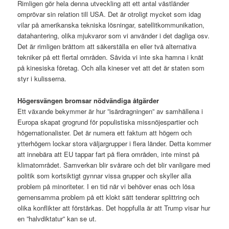
Rimligen gör hela denna utveckling att ett antal västländer
omprövar sin relation till USA. Det är otroligt mycket som idag
vilar på amerikanska tekniska lösningar, satellitkommunikation,
datahantering, olika mjukvaror som vi använder i det dagliga osv.
Det är rimligen bråttom att säkerställa en eller två alternativa
tekniker på ett flertal områden. Såvida vi inte ska hamna i knät
på kinesiska företag. Och alla kineser vet att det är staten som
styr i kulisserna.
Högersvängen bromsar nödvändiga åtgärder
Ett växande bekymmer är hur ”isärdragningen” av samhällena i
Europa skapat grogrund för populistiska missnöjespartier och
högernationalister. Det är numera ett faktum att högern och
ytterhögern lockar stora väljargrupper i flera länder. Detta kommer
att innebära att EU tappar fart på flera områden, inte minst på
klimatområdet. Samverkan blir svårare och det blir vanligare med
politik som kortsiktigt gynnar vissa grupper och skyller alla
problem på minoriteter. I en tid när vi behöver enas och lösa
gemensamma problem på ett klokt sätt tenderar splittring och
olika konflikter att förstärkas. Det hoppfulla är att Trump visar hur
en ”halvdiktatur” kan se ut.