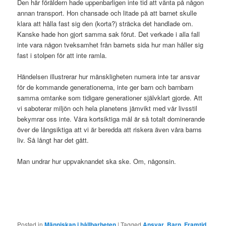
Den här föräldern hade uppenbarligen inte tid att vänta på någon
annan transport. Hon chansade och litade på att barnet skulle
klara att hålla fast sig den (korta?) sträcka det handlade om.
Kanske hade hon gjort samma sak förut. Det verkade i alla fall
inte vara någon tveksamhet från barnets sida hur man håller sig
fast i stolpen för att inte ramla.
Händelsen illustrerar hur mänskligheten numera inte tar ansvar
för de kommande generationerna, inte ger barn och barnbarn
samma omtanke som tidigare generationer självklart gjorde. Att
vi saboterar miljön och hela planetens jämvikt med vår livsstil
bekymrar oss inte. Våra kortsiktiga mål är så totalt dominerande
över de långsiktiga att vi är beredda att riskera även våra barns
liv. Så långt har det gått.
Man undrar hur uppvaknandet ska ske. Om, någonsin.
Posted in
Människan i hållbarheten
|
Tagged
Ansvar
,
Barn
,
Framtid