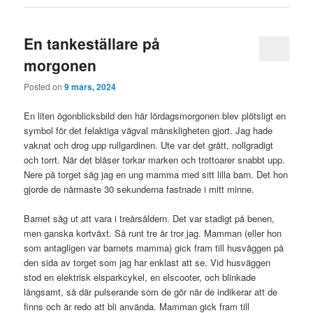
En tankeställare på
morgonen
Posted on
9 mars, 2024
En liten ögonblicksbild den här lördagsmorgonen blev plötsligt en
symbol för det felaktiga vägval mänskligheten gjort. Jag hade
vaknat och drog upp rullgardinen. Ute var det grått, nollgradigt
och torrt. När det blåser torkar marken och trottoarer snabbt upp.
Nere på torget såg jag en ung mamma med sitt lilla barn. Det hon
gjorde de närmaste 30 sekunderna fastnade i mitt minne.
Barnet såg ut att vara i treårsåldern. Det var stadigt på benen,
men ganska kortväxt. Så runt tre år tror jag. Mamman (eller hon
som antagligen var barnets mamma) gick fram till husväggen på
den sida av torget som jag har enklast att se. Vid husväggen
stod en elektrisk elsparkcykel, en elscooter, och blinkade
långsamt, så där pulserande som de gör när de indikerar att de
finns och är redo att bli använda. Mamman gick fram till