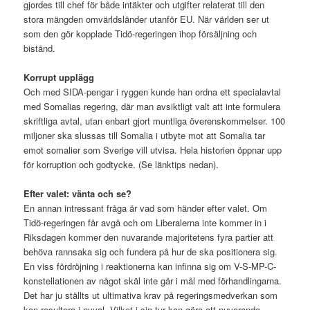
gjordes till chef för både intäkter och utgifter relaterat till den
stora mängden omvärldsländer utanför EU. När världen ser ut
som den gör kopplade Tidö-regeringen ihop försäljning och
bistånd.
Korrupt upplägg
Och med SIDA-pengar i ryggen kunde han ordna ett specialavtal
med Somalias regering, där man avsiktligt valt att inte formulera
skriftliga avtal, utan enbart gjort muntliga överenskommelser. 100
miljoner ska slussas till Somalia i utbyte mot att Somalia tar
emot somalier som Sverige vill utvisa. Hela historien öppnar upp
för korruption och godtycke. (Se länktips nedan).
Efter valet: vänta och se?
En annan intressant fråga är vad som händer efter valet. Om
Tidö-regeringen får avgå och om Liberalerna inte kommer in i
Riksdagen kommer den nuvarande majoritetens fyra partier att
behöva rannsaka sig och fundera på hur de ska positionera sig.
En viss fördröjning i reaktionerna kan infinna sig om V-S-MP-C-
konstellationen av något skäl inte går i mål med förhandlingarna.
Det har ju ställts ut ultimativa krav på regeringsmedverkan som
kan resultera i nyval. Vilket i sin tur kan göra att nuvarande