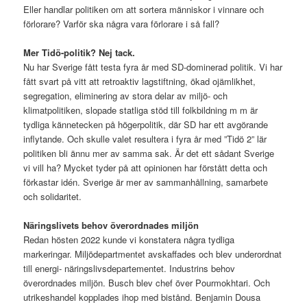
Eller handlar politiken om att sortera människor i vinnare och
förlorare? Varför ska några vara förlorare i så fall?
Mer Tidö-politik? Nej tack.
Nu har Sverige fått testa fyra år med SD-dominerad politik. Vi har
fått svart på vitt att retroaktiv lagstiftning, ökad ojämlikhet,
segregation, eliminering av stora delar av miljö- och
klimatpolitiken, slopade statliga stöd till folkbildning m m är
tydliga kännetecken på högerpolitik, där SD har ett avgörande
inflytande. Och skulle valet resultera i fyra år med ”Tidö 2” lär
politiken bli ännu mer av samma sak. Är det ett sådant Sverige
vi vill ha? Mycket tyder på att opinionen har förstått detta och
förkastar idén. Sverige är mer av sammanhållning, samarbete
och solidaritet.
Näringslivets behov överordnades miljön
Redan hösten 2022 kunde vi konstatera några tydliga
markeringar. Miljödepartmentet avskaffades och blev underordnat
till energi- näringslivsdepartementet. Industrins behov
överordnades miljön. Busch blev chef över Pourmokhtari. Och
utrikeshandel kopplades ihop med bistånd. Benjamin Dousa