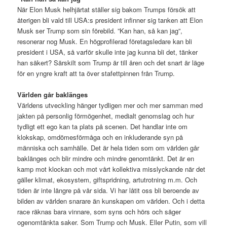
När Elon Musk helhjärtat ställer sig bakom Trumps försök att
återigen bli vald till USA:s president infinner sig tanken att Elon
Musk ser Trump som sin förebild. ”Kan han, så kan jag”,
resonerar nog Musk. En högprofilerad företagsledare kan bli
president i USA, så varför skulle inte jag kunna bli det, tänker
han säkert? Särskilt som Trump är till åren och det snart är läge
för en yngre kraft att ta över stafettpinnen från Trump.
Världen går baklänges
Världens utveckling hänger tydligen mer och mer samman med
jakten på personlig förmögenhet, medialt genomslag och hur
tydligt ett ego kan ta plats på scenen. Det handlar inte om
klokskap, omdömesförmåga och en inkluderande syn på
människa och samhälle. Det är hela tiden som om världen går
baklänges och blir mindre och mindre genomtänkt. Det är en
kamp mot klockan och mot vårt kollektiva misslyckande när det
gäller klimat, ekosystem, giftspridning, artutrotning m.m. Och
tiden är inte längre på vår sida. Vi har låtit oss bli beroende av
bilden av världen snarare än kunskapen om världen. Och i detta
race räknas bara vinnare, som syns och hörs och säger
ogenomtänkta saker. Som Trump och Musk. Eller Putin, som vill