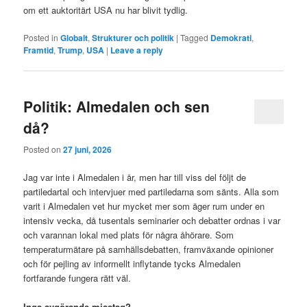
om ett auktoritärt USA nu har blivit tydlig.
Posted in
Globalt
,
Strukturer och politik
|
Tagged
Demokrati
,
Framtid
,
Trump
,
USA
|
Leave a reply
Politik: Almedalen och sen
då?
Posted on
27 juni, 2026
Jag var inte i Almedalen i år, men har till viss del följt de
partiledartal och intervjuer med partiledarna som sänts. Alla som
varit i Almedalen vet hur mycket mer som äger rum under en
intensiv vecka, då tusentals seminarier och debatter ordnas i var
och varannan lokal med plats för några åhörare. Som
temperaturmätare på samhällsdebatten, framväxande opinioner
och för pejling av informellt inflytande tycks Almedalen
fortfarande fungera rätt väl.
Inga avgörande misstag?