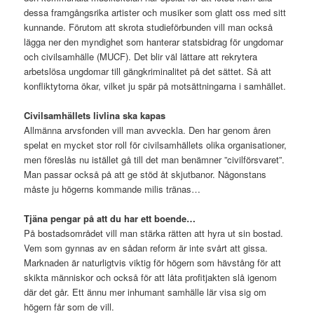
dessa framgångsrika artister och musiker som glatt oss med sitt
kunnande. Förutom att skrota studieförbunden vill man också
lägga ner den myndighet som hanterar statsbidrag för ungdomar
och civilsamhälle (MUCF). Det blir väl lättare att rekrytera
arbetslösa ungdomar till gängkriminalitet på det sättet. Så att
konfliktytorna ökar, vilket ju spär på motsättningarna i samhället.
Civilsamhällets livlina ska kapas
Allmänna arvsfonden vill man avveckla. Den har genom åren
spelat en mycket stor roll för civilsamhällets olika organisationer,
men föreslås nu istället gå till det man benämner ”civilförsvaret”.
Man passar också på att ge stöd åt skjutbanor. Någonstans
måste ju högerns kommande milis tränas…
Tjäna pengar på att du har ett boende…
På bostadsområdet vill man stärka rätten att hyra ut sin bostad.
Vem som gynnas av en sådan reform är inte svårt att gissa.
Marknaden är naturligtvis viktig för högern som hävstång för att
skikta människor och också för att låta profitjakten slå igenom
där det går. Ett ännu mer inhumant samhälle lär visa sig om
högern får som de vill.