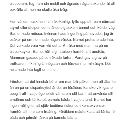
elscootern, tog fram sin mobil och ägnade några sekunder åt att
bekräfta att hon nu skulle åka iväg.
Hon vände maskinen i sin åkriktning, lyfte upp sitt barn närmast
styret eller stolpen och ställde sig bakom barnet och körde iväg.
Barnet hade mössa, kvinnan hade ingenting på huvudet, jag är
osäker på om hon hade någon väska. Barnet protesterade inte.
Det verkade vara van vid detta. Att åka med mamma på en
elsparkcykel. Barnet höll sig i stolpen framför sitt ansikte.
Mamman gasade på och ökade farten. Paret gav sig av på
trottoaren i riktning Linnégatan och försvann ur min åsyn. Det
hela hade inte tagit en minut.
Förutom att det innebär böter om man blir påkommen att åka fler
än en på en elsparkcykel är det en förälders kanske viktigaste
uppgift att i varje ögonblick värna om sitt barn, att använda sitt
omdöme och tänka på barnets bästa i varje stund. Barnet har
ingen möjlighet att själv bedöma risker och konsekvenser,
framför allt inte som treåring. Föräldern måste klara att tänka för
båda och primärt tänka på barnets bästa.