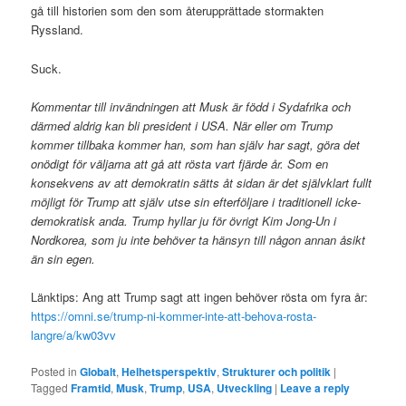
gå till historien som den som återupprättade stormakten
Ryssland.
Suck.
Kommentar till invändningen att Musk är född i Sydafrika och
därmed aldrig kan bli president i USA. När eller om Trump
kommer tillbaka kommer han, som han själv har sagt, göra det
onödigt för väljarna att gå att rösta vart fjärde år. Som en
konsekvens av att demokratin sätts åt sidan är det självklart fullt
möjligt för Trump att själv utse sin efterföljare i traditionell icke-
demokratisk anda. Trump hyllar ju för övrigt Kim Jong-Un i
Nordkorea, som ju inte behöver ta hänsyn till någon annan åsikt
än sin egen.
Länktips: Ang att Trump sagt att ingen behöver rösta om fyra år:
https://omni.se/trump-ni-kommer-inte-att-behova-rosta-
langre/a/kw03vv
Posted in
Globalt
,
Helhetsperspektiv
,
Strukturer och politik
|
Tagged
Framtid
,
Musk
,
Trump
,
USA
,
Utveckling
|
Leave a reply