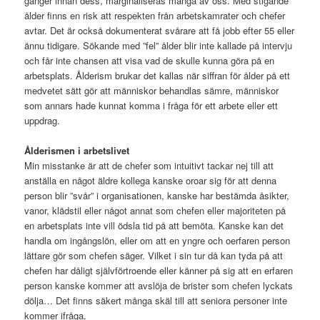
gånger innan dess, marginaliseras många av oss. Med stigande
ålder finns en risk att respekten från arbetskamrater och chefer
avtar. Det är också dokumenterat svårare att få jobb efter 55 eller
ännu tidigare. Sökande med ”fel” ålder blir inte kallade på intervju
och får inte chansen att visa vad de skulle kunna göra på en
arbetsplats. Ålderism brukar det kallas när siffran för ålder på ett
medvetet sätt gör att människor behandlas sämre, människor
som annars hade kunnat komma i fråga för ett arbete eller ett
uppdrag.
Ålderismen i arbetslivet
Min misstanke är att de chefer som intuitivt tackar nej till att
anställa en något äldre kollega kanske oroar sig för att denna
person blir ”svår” i organisationen, kanske har bestämda åsikter,
vanor, klädstil eller något annat som chefen eller majoriteten på
en arbetsplats inte vill ödsla tid på att bemöta. Kanske kan det
handla om ingångslön, eller om att en yngre och oerfaren person
lättare gör som chefen säger. Vilket i sin tur då kan tyda på att
chefen har dåligt självförtroende eller känner på sig att en erfaren
person kanske kommer att avslöja de brister som chefen lyckats
dölja… Det finns säkert många skäl till att seniora personer inte
kommer ifråga.