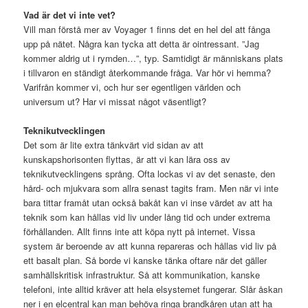
Vad är det vi inte vet?
Vill man förstå mer av Voyager 1 finns det en hel del att fånga
upp på nätet. Några kan tycka att detta är ointressant. ”Jag
kommer aldrig ut i rymden…”, typ. Samtidigt är människans plats
i tillvaron en ständigt återkommande fråga. Var hör vi hemma?
Varifrån kommer vi, och hur ser egentligen världen och
universum ut? Har vi missat något väsentligt?
Teknikutvecklingen
Det som är lite extra tänkvärt vid sidan av att
kunskapshorisonten flyttas, är att vi kan lära oss av
teknikutvecklingens språng. Ofta lockas vi av det senaste, den
hård- och mjukvara som allra senast tagits fram. Men när vi inte
bara tittar framåt utan också bakåt kan vi inse värdet av att ha
teknik som kan hållas vid liv under lång tid och under extrema
förhållanden. Allt finns inte att köpa nytt på internet. Vissa
system är beroende av att kunna repareras och hållas vid liv på
ett basalt plan. Så borde vi kanske tänka oftare när det gäller
samhällskritisk infrastruktur. Så att kommunikation, kanske
telefoni, inte alltid kräver att hela elsystemet fungerar. Slår åskan
ner i en elcentral kan man behöva ringa brandkåren utan att ha