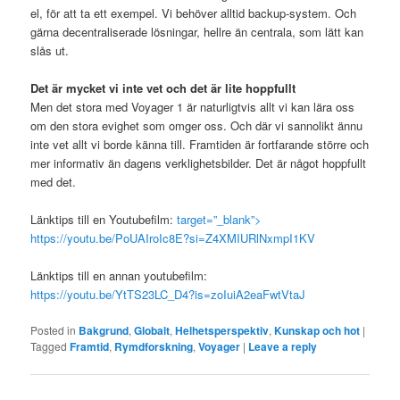
el, för att ta ett exempel. Vi behöver alltid backup-system. Och
gärna decentraliserade lösningar, hellre än centrala, som lätt kan
slås ut.
Det är mycket vi inte vet och det är lite hoppfullt
Men det stora med Voyager 1 är naturligtvis allt vi kan lära oss
om den stora evighet som omger oss. Och där vi sannolikt ännu
inte vet allt vi borde känna till. Framtiden är fortfarande större och
mer informativ än dagens verklighetsbilder. Det är något hoppfullt
med det.
Länktips till en Youtubefilm:
target=”_blank”>
https://youtu.be/PoUAIroIc8E?si=Z4XMIURlNxmpI1KV
Länktips till en annan youtubefilm:
https://youtu.be/YtTS23LC_D4?is=zoIuiA2eaFwtVtaJ
Posted in
Bakgrund
,
Globalt
,
Helhetsperspektiv
,
Kunskap och hot
|
Tagged
Framtid
,
Rymdforskning
,
Voyager
|
Leave a reply