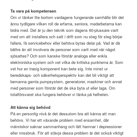
Ta vara på kompetensen
Om vi tänker lite bortom vardagens fungerande samhälle blir det
ännu tydligare vilken roll de erfarna, seniora, medarbetarna kan
bidra med. Det är ju den teknik som dagens 60-plussare varit
med om att installera och satt i drift som nu steg för steg börjar
fallera, få servicebehov eller behöva bytas delar på. Vad är då
bättre än att involvera de personer som varit med när något
sjösattes? Och som kanske förstår analoga eller enkla
elektroniska system och vet vilka de kritiska punkterna är. Som
vet hur en trasig komponent kan bete sig. Inte minst ur
beredskaps- och säkerhetsperspektiv kan det bli viktigt att
bemanna gamla pumpsystem, generatorer, maskiner och annat
med personer som förstår det de ska byta ut eller laga. Om
totalförsvaret ska fungera behöver vi tänka på helheten.
Att känna sig behövd
På en personlig nivå är det dessutom bra att känna att man
behövs. Vi har ett växande problem med ensamhet, där
människor saknar sammanhang och lätt hamnar i depressioner
eller missbruk. För att stävja dessa problem är det också viktigt