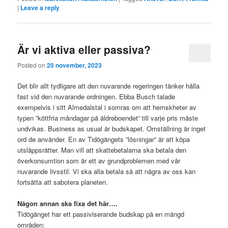
|
Leave a reply
Är vi aktiva eller passiva?
Posted on
20 november, 2023
Det blir allt tydligare att den nuvarande regeringen tänker hålla
fast vid den nuvarande ordningen. Ebba Busch talade
exempelvis i sitt Almedalstal i somras om att hemskheter av
typen ”köttfria måndagar på äldreboendet” till varje pris måste
undvikas. Business as usual är budskapet. Omställning är inget
ord de använder. En av Tidögängets ”lösningar” är att köpa
utsläppsrätter. Man vill att skattebetalarna ska betala den
överkonsumtion som är ett av grundproblemen med vår
nuvarande livsstil. Vi ska alla betala så att några av oss kan
fortsätta att sabotera planeten.
Någon annan ska fixa det här….
Tidögänget har ett passiviserande budskap på en mängd
områden: