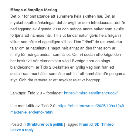
Många olämpliga förslag
Det blir för omfattande att summera hela skriften här. Det är
mycket skattesänkningar, det är avgifter som introduceras, det är
nedläggning av Agenda 2030 och många andra saker som skulle
förtjäna att nämnas här. Till slut landar naturligtvis hela frågan i
vilket samhälle vi egentligen vill ha. Den ”frihet” de resursstarka
talar om är naturligtvis något helt annat än den frihet som är
rimlig för många andra i samhället. Om vi sedan efterkrigstiden
har beskrivit vår ekonomiska väg i Sverige som en slags
blandekonomi är Tidö 2.0-skriften en tydlig väg bort från ett
socialt sammanhållet samhälle och in i ett samhälle där pengarna
styr. Och där rättvisa är ett mycket relativt begrepp.
Länktips: Tidö 2.0 – förslaget:
https://timbro.se/allmant/tido2/
Lite mer kritik av Tidö 2.0:
https://christerowe.se/2025/10/nr1248-
makten-eller-demokratin/
Posted in
Strukturer och politik
|
Tagged
Framtid
,
SD
,
Timbro
|
Leave a reply