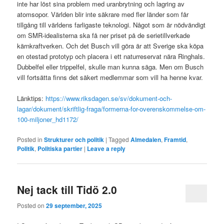
inte har löst sina problem med uranbrytning och lagring av
atomsopor. Världen blir inte säkrare med fler länder som får
tillgång till världens farligaste teknologi. Något som är nödvändigt
om SMR-idealisterna ska få ner priset på de serietillverkade
kärnkraftverken. Och det Busch vill göra är att Sverige ska köpa
en otestad prototyp och placera i ett naturreservat nära Ringhals.
Dubbelfel eller trippelfel, skulle man kunna säga. Men om Busch
vill fortsätta finns det säkert medlemmar som vill ha henne kvar.
Länktips:
https://www.riksdagen.se/sv/dokument-och-
lagar/dokument/skriftlig-fraga/formerna-for-overenskommelse-om-
100-miljoner_hd1172/
Posted in
Strukturer och politik
|
Tagged
Almedalen
,
Framtid
,
Politik
,
Politiska partier
|
Leave a reply
Nej tack till Tidö 2.0
Posted on
29 september, 2025