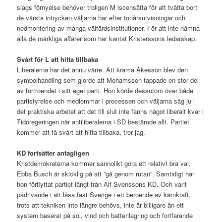
slags förnyelse behöver troligen M iscensätta för att tvätta bort
de värsta intrycken väljarna har efter tonårsutvisningar och
nedmontering av många välfärdsinstitutioner. För att inte nämna
alla de märkliga affärer som har kantat Kristerssons ledarskap.
Svårt för L att hitta tillbaka
Liberalerna har det ännu värre. Att krama Åkesson blev den
symbolhandling som gjorde att Mohamsson tappade en stor del
av förtroendet i sitt eget parti. Hon körde dessutom över både
partistyrelse och medlemmar i processen och väljarna såg ju i
det praktiska arbetet att det till slut inte fanns något liberalt kvar i
Tidöregeringen när antiliberalerna i SD bestämde allt. Partiet
kommer att få svårt att hitta tillbaka, tror jag.
KD fortsätter antagligen
Kristdemokraterna kommer sannolikt göra ett relativt bra val.
Ebba Busch är skicklig på att ”gå genom rutan”. Samtidigt har
hon förflyttat partiet långt från Alf Svenssons KD. Och varit
pådrivande i att låsa fast Sverige i ett beroende av kärnkraft,
trots att tekniken inte längre behövs, inte är billigare än ett
system baserat på sol, vind och batterilagring och fortfarande