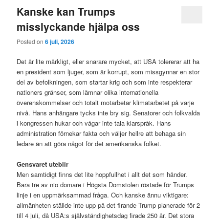
Kanske kan Trumps
misslyckande hjälpa oss
Posted on
6 juli, 2026
Det är lite märkligt, eller snarare mycket, att USA tolererar att ha
en president som ljuger, som är korrupt, som missgynnar en stor
del av befolkningen, som startar krig och som inte respekterar
nationers gränser, som lämnar olika internationella
överenskommelser och totalt motarbetar klimatarbetet på varje
nivå. Hans anhängare tycks inte bry sig. Senatorer och folkvalda
i kongressen hukar och vågar inte tala klarspråk. Hans
administration förnekar fakta och väljer hellre att behaga sin
ledare än att göra något för det amerikanska folket.
Gensvaret uteblir
Men samtidigt finns det lite hoppfullhet i allt det som händer.
Bara tre av nio domare i Högsta Domstolen röstade för Trumps
linje i en uppmärksammad fråga. Och kanske ännu viktigare:
allmänheten ställde inte upp på det firande Trump planerade för 2
till 4 juli, då USA:s självständighetsdag firade 250 år. Det stora