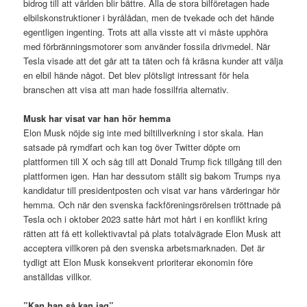
bidrog till att världen blir bättre. Alla de stora bilföretagen hade
elbilskonstruktioner i byrålådan, men de tvekade och det hände
egentligen ingenting. Trots att alla visste att vi måste upphöra
med förbränningsmotorer som använder fossila drivmedel. När
Tesla visade att det går att ta täten och få kräsna kunder att välja
en elbil hände något. Det blev plötsligt intressant för hela
branschen att visa att man hade fossilfria alternativ.
Musk har visat var han hör hemma
Elon Musk nöjde sig inte med biltillverkning i stor skala. Han
satsade på rymdfart och kan tog över Twitter döpte om
plattformen till X och såg till att Donald Trump fick tillgång till den
plattformen igen. Han har dessutom ställt sig bakom Trumps nya
kandidatur till presidentposten och visat var hans värderingar hör
hemma. Och när den svenska fackföreningsrörelsen tröttnade på
Tesla och i oktober 2023 satte hårt mot hårt i en konflikt kring
rätten att få ett kollektivavtal på plats totalvägrade Elon Musk att
acceptera villkoren på den svenska arbetsmarknaden. Det är
tydligt att Elon Musk konsekvent prioriterar ekonomin före
anställdas villkor.
”Kan han så kan jag”