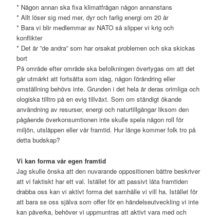
* Någon annan ska fixa klimatfrågan någon annanstans
* Allt löser sig med mer, dyr och farlig energi om 20 år
* Bara vi blir medlemmar av NATO så slipper vi krig och
konflikter
* Det är ”de andra” som har orsakat problemen och ska skickas
bort
På område efter område ska befolkningen övertygas om att det
går utmärkt att fortsätta som idag, någon förändring eller
omställning behövs inte. Grunden i det hela är deras orimliga och
ologiska tilltro på en evig tillväxt. Som om ständigt ökande
användning av resurser, energi och naturtillgångar liksom den
pågående överkonsumtionen inte skulle spela någon roll för
miljön, utsläppen eller vår framtid. Hur länge kommer folk tro på
detta budskap?
Vi kan forma vår egen framtid
Jag skulle önska att den nuvarande oppositionen bättre beskriver
att vi faktiskt har ett val. Istället för att passivt låta framtiden
drabba oss kan vi aktivt forma det samhälle vi vill ha. Istället för
att bara se oss själva som offer för en händelseutveckling vi inte
kan påverka, behöver vi uppmuntras att aktivt vara med och