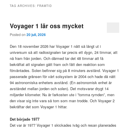
TAG ARCHIVES:
FRAMTID
Voyager 1 lär oss mycket
Posted on
20 juli, 2026
Den 18 november 2026 har Voyager 1 nått så långt ut i
universum så att radiosignalen tar precis ett dygn, 24 timmar, att
nå fram från jorden. Och därmed tar det 48 timmar att få
bekräftat att signalen gått fram och fått den reaktion som
förväntades. Solen befinner sig på 8 minuters avstånd. Voyager 1
passerade gränsen för vårt solsystem år 2004 och hade då nått
94 astronomiska enheters avstånd. (En astronomisk enhet är
avståndet mellan jorden och solen). Det motsvarar drygt 14
miljarder kilometer. Nu är farkosten ute i ”tomma rymden”, men
den visar sig inte vara så tom som man trodde. Och Voyager 2
bekräftar det som Voyager 1 hittar.
Det började 1977
Det var år 1977 Voyager 1 skickades iväg och resan planerades