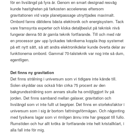
för en livslängd på fyra år. Genom en smart designad resväg
kunde hastigheten på farkosten accelereras eftersom
gravitationen vid varje planetpassage utnyttjades maximalt.
Ombord fanns dåtidens bästa elektronik och energisystem. Tack
vare framsynta experter och kloka detaljbeslut på teknisk nivå
fungerar denna 50 år gamla teknik fortfarande. Till och med när
en processor gav upp lyckades teknikerna koppla ihop systemet
på ett nytt sätt, så att andra elektronikdelar kunde överta delar av
funktionerna ombord. Gammal 70-talsteknik var nog inte så dum,
egentligen.
Det finns ny gravitation
Det finns strålning i universum som vi tidigare inte kände till.
Solen skyddar oss också från cirka 75 procent av den
bakgrundsstrålning som annars skulle ha omöjliggjort liv på
jorden. Det finns samband mellan galaxer, gravitation och
livslängd som vi inte fullt ut begriper. Det finns en storleksfaktor i
universum som i sig är bortom fattningsförmågan. Och någonting
med fysikens lagar som vi rimligen ännu inte har greppat till fullo.
Rumstiden och hur allt kröks är fortfarande inte helt kristallklart, i
alla fall inte för mig.