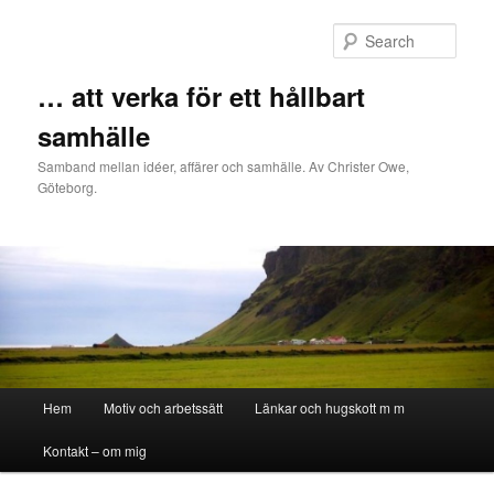
Sear
… att verka för ett hållbart
samhälle
Samband mellan idéer, affärer och samhälle. Av Christer Owe,
Göteborg.
Main menu
Hem
Motiv och arbetssätt
Länkar och hugskott m m
Skip to primary content
Skip to secondary content
Kontakt – om mig