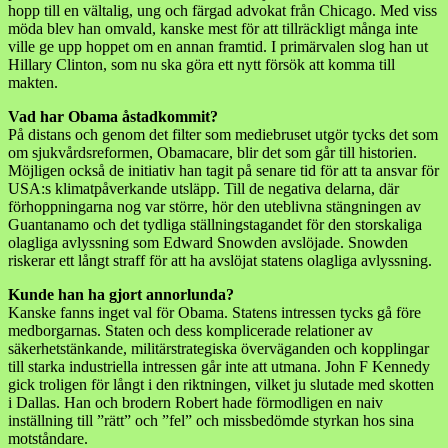
hopp till en vältalig, ung och färgad advokat från Chicago. Med viss
möda blev han omvald, kanske mest för att tillräckligt många inte
ville ge upp hoppet om en annan framtid. I primärvalen slog han ut
Hillary Clinton, som nu ska göra ett nytt försök att komma till
makten.
Vad har Obama åstadkommit?
På distans och genom det filter som mediebruset utgör tycks det som
om sjukvårdsreformen, Obamacare, blir det som går till historien.
Möjligen också de initiativ han tagit på senare tid för att ta ansvar för
USA:s klimatpåverkande utsläpp. Till de negativa delarna, där
förhoppningarna nog var större, hör den uteblivna stängningen av
Guantanamo och det tydliga ställningstagandet för den storskaliga
olagliga avlyssning som Edward Snowden avslöjade. Snowden
riskerar ett långt straff för att ha avslöjat statens olagliga avlyssning.
Kunde han ha gjort annorlunda?
Kanske fanns inget val för Obama. Statens intressen tycks gå före
medborgarnas. Staten och dess komplicerade relationer av
säkerhetstänkande, militärstrategiska överväganden och kopplingar
till starka industriella intressen går inte att utmana. John F Kennedy
gick troligen för långt i den riktningen, vilket ju slutade med skotten
i Dallas. Han och brodern Robert hade förmodligen en naiv
inställning till ”rätt” och ”fel” och missbedömde styrkan hos sina
motståndare.