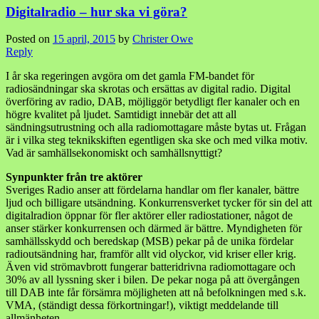
Digitalradio – hur ska vi göra?
Posted on
15 april, 2015
by
Christer Owe
Reply
I år ska regeringen avgöra om det gamla FM-bandet för
radiosändningar ska skrotas och ersättas av digital radio. Digital
överföring av radio, DAB, möjliggör betydligt fler kanaler och en
högre kvalitet på ljudet. Samtidigt innebär det att all
sändningsutrustning och alla radiomottagare måste bytas ut. Frågan
är i vilka steg teknikskiften egentligen ska ske och med vilka motiv.
Vad är samhällsekonomiskt och samhällsnyttigt?
Synpunkter från tre aktörer
Sveriges Radio anser att fördelarna handlar om fler kanaler, bättre
ljud och billigare utsändning. Konkurrensverket tycker för sin del att
digitalradion öppnar för fler aktörer eller radiostationer, något de
anser stärker konkurrensen och därmed är bättre. Myndigheten för
samhällsskydd och beredskap (MSB) pekar på de unika fördelar
radioutsändning har, framför allt vid olyckor, vid kriser eller krig.
Även vid strömavbrott fungerar batteridrivna radiomottagare och
30% av all lyssning sker i bilen. De pekar noga på att övergången
till DAB inte får försämra möjligheten att nå befolkningen med s.k.
VMA, (ständigt dessa förkortningar!), viktigt meddelande till
allmänheten.