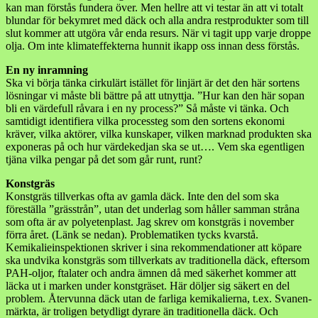
kan man förstås fundera över. Men hellre att vi testar än att vi totalt
blundar för bekymret med däck och alla andra restprodukter som till
slut kommer att utgöra vår enda resurs. När vi tagit upp varje droppe
olja. Om inte klimateffekterna hunnit ikapp oss innan dess förstås.
En ny inramning
Ska vi börja tänka cirkulärt istället för linjärt är det den här sortens
lösningar vi måste bli bättre på att utnyttja. ”Hur kan den här sopan
bli en värdefull råvara i en ny process?” Så måste vi tänka. Och
samtidigt identifiera vilka processteg som den sortens ekonomi
kräver, vilka aktörer, vilka kunskaper, vilken marknad produkten ska
exponeras på och hur värdekedjan ska se ut…. Vem ska egentligen
tjäna vilka pengar på det som går runt, runt?
Konstgräs
Konstgräs tillverkas ofta av gamla däck. Inte den del som ska
föreställa ”grässtrån”, utan det underlag som håller samman stråna
som ofta är av polyetenplast. Jag skrev om konstgräs i november
förra året. (Länk se nedan). Problematiken tycks kvarstå.
Kemikalieinspektionen skriver i sina rekommendationer att köpare
ska undvika konstgräs som tillverkats av traditionella däck, eftersom
PAH-oljor, ftalater och andra ämnen då med säkerhet kommer att
läcka ut i marken under konstgräset. Här döljer sig säkert en del
problem. Återvunna däck utan de farliga kemikalierna, t.ex. Svanen-
märkta, är troligen betydligt dyrare än traditionella däck. Och