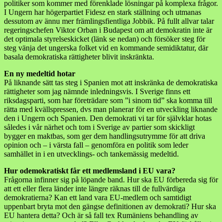
politiker som kommer med förenklade lösningar på komplexa frågor.
I Ungern har högerpartiet Fidesz en stark ställning och utmanas
dessutom av ännu mer främlingsfientliga Jobbik. På fullt allvar talar
regeringschefen Viktor Orban i Budapest om att demokratin inte är
det optimala styrelseskicket (länk se nedan) och försöker steg för
steg vänja det ungerska folket vid en kommande semidiktatur, där
basala demokratiska rättigheter blivit inskränkta.
En ny medeltid hotar
På liknande sätt tas steg i Spanien mot att inskränka de demokratiska
rättigheter som jag nämnde inledningsvis. I Sverige finns ett
riksdagsparti, som har företrädare som ”i sinom tid” ska komma till
rätta med kvällspressen, dvs man planerar för en utveckling liknande
den i Ungern och Spanien. Den demokrati vi tar för självklar hotas
således i vår närhet och tom i Sverige av partier som skickligt
bygger en maktbas, som ger dem handlingsutrymme för att driva
opinion och – i värsta fall – genomföra en politik som leder
samhället in i en utvecklings- och tankemässig medeltid.
Hur odemokratiskt får ett medlemsland i EU vara?
Frågorna infinner sig på löpande band. Hur ska EU förbereda sig för
att ett eller flera länder inte längre räknas till de fullvärdiga
demokratierna? Kan ett land vara EU-medlem och samtidigt
uppenbart bryta mot den gängse definitionen av demokrati? Hur ska
EU hantera detta? Och är så fall tex Rumäniens behandling av