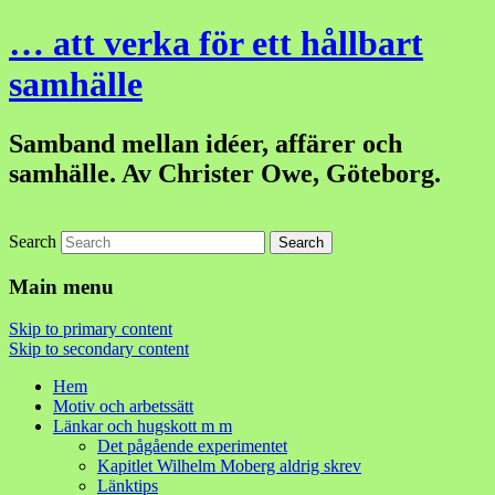
… att verka för ett hållbart
samhälle
Samband mellan idéer, affärer och
samhälle. Av Christer Owe, Göteborg.
Search
Main menu
Skip to primary content
Skip to secondary content
Hem
Motiv och arbetssätt
Länkar och hugskott m m
Det pågående experimentet
Kapitlet Wilhelm Moberg aldrig skrev
Länktips