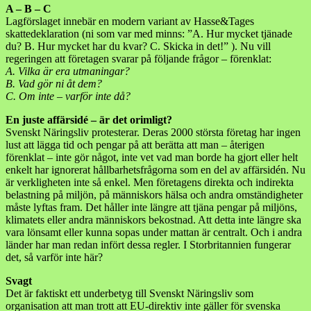
A – B – C
Lagförslaget innebär en modern variant av Hasse&Tages
skattedeklaration (ni som var med minns: ”A. Hur mycket tjänade
du? B. Hur mycket har du kvar? C. Skicka in det!” ). Nu vill
regeringen att företagen svarar på följande frågor – förenklat:
A. Vilka är era utmaningar?
B. Vad gör ni åt dem?
C. Om inte – varför inte då?
En juste affärsidé – är det orimligt?
Svenskt Näringsliv protesterar. Deras 2000 största företag har ingen
lust att lägga tid och pengar på att berätta att man – återigen
förenklat – inte gör något, inte vet vad man borde ha gjort eller helt
enkelt har ignorerat hållbarhetsfrågorna som en del av affärsidén. Nu
är verkligheten inte så enkel. Men företagens direkta och indirekta
belastning på miljön, på människors hälsa och andra omständigheter
måste lyftas fram. Det håller inte längre att tjäna pengar på miljöns,
klimatets eller andra människors bekostnad. Att detta inte längre ska
vara lönsamt eller kunna sopas under mattan är centralt. Och i andra
länder har man redan infört dessa regler. I Storbritannien fungerar
det, så varför inte här?
Svagt
Det är faktiskt ett underbetyg till Svenskt Näringsliv som
organisation att man trott att EU-direktiv inte gäller för svenska