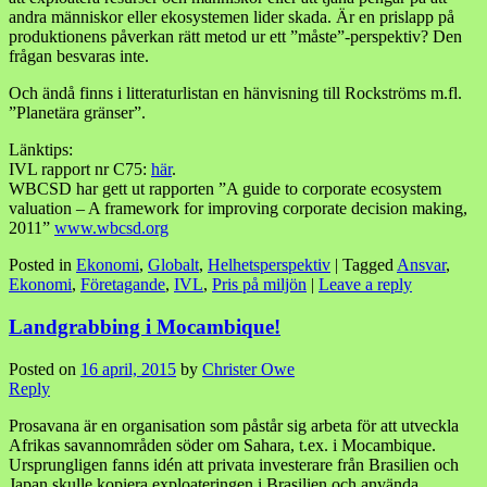
andra människor eller ekosystemen lider skada. Är en prislapp på
produktionens påverkan rätt metod ur ett ”måste”-perspektiv? Den
frågan besvaras inte.
Och ändå finns i litteraturlistan en hänvisning till Rockströms m.fl.
”Planetära gränser”.
Länktips:
IVL rapport nr C75:
här
.
WBCSD har gett ut rapporten ”A guide to corporate ecosystem
valuation – A framework for improving corporate decision making,
2011”
www.wbcsd.org
Posted in
Ekonomi
,
Globalt
,
Helhetsperspektiv
|
Tagged
Ansvar
,
Ekonomi
,
Företagande
,
IVL
,
Pris på miljön
|
Leave a reply
Landgrabbing i Mocambique!
Posted on
16 april, 2015
by
Christer Owe
Reply
Prosavana är en organisation som påstår sig arbeta för att utveckla
Afrikas savannområden söder om Sahara, t.ex. i Mocambique.
Ursprungligen fanns idén att privata investerare från Brasilien och
Japan skulle kopiera exploateringen i Brasilien och använda