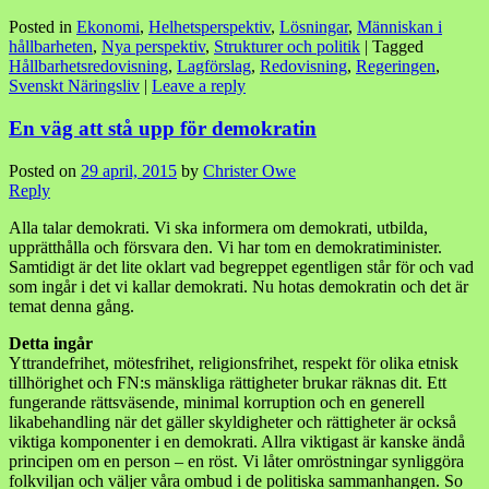
Posted in
Ekonomi
,
Helhetsperspektiv
,
Lösningar
,
Människan i
hållbarheten
,
Nya perspektiv
,
Strukturer och politik
|
Tagged
Hållbarhetsredovisning
,
Lagförslag
,
Redovisning
,
Regeringen
,
Svenskt Näringsliv
|
Leave a reply
En väg att stå upp för demokratin
Posted on
29 april, 2015
by
Christer Owe
Reply
Alla talar demokrati. Vi ska informera om demokrati, utbilda,
upprätthålla och försvara den. Vi har tom en demokratiminister.
Samtidigt är det lite oklart vad begreppet egentligen står för och vad
som ingår i det vi kallar demokrati. Nu hotas demokratin och det är
temat denna gång.
Detta ingår
Yttrandefrihet, mötesfrihet, religionsfrihet, respekt för olika etnisk
tillhörighet och FN:s mänskliga rättigheter brukar räknas dit. Ett
fungerande rättsväsende, minimal korruption och en generell
likabehandling när det gäller skyldigheter och rättigheter är också
viktiga komponenter i en demokrati. Allra viktigast är kanske ändå
principen om en person – en röst. Vi låter omröstningar synliggöra
folkviljan och väljer våra ombud i de politiska sammanhangen. So