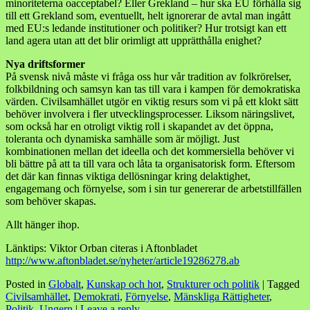
minoriteterna oacceptabel? Eller Grekland – hur ska EU förhålla sig
till ett Grekland som, eventuellt, helt ignorerar de avtal man ingått
med EU:s ledande institutioner och politiker? Hur trotsigt kan ett
land agera utan att det blir orimligt att upprätthålla enighet?
Nya driftsformer
På svensk nivå måste vi fråga oss hur vår tradition av folkrörelser,
folkbildning och samsyn kan tas till vara i kampen för demokratiska
värden. Civilsamhället utgör en viktig resurs som vi på ett klokt sätt
behöver involvera i fler utvecklingsprocesser. Liksom näringslivet,
som också har en otroligt viktig roll i skapandet av det öppna,
toleranta och dynamiska samhälle som är möjligt. Just
kombinationen mellan det ideella och det kommersiella behöver vi
bli bättre på att ta till vara och låta ta organisatorisk form. Eftersom
det där kan finnas viktiga dellösningar kring delaktighet,
engagemang och förnyelse, som i sin tur genererar de arbetstillfällen
som behöver skapas.
Allt hänger ihop.
Länktips: Viktor Orban citeras i Aftonbladet
http://www.aftonbladet.se/nyheter/article19286278.ab
Posted in
Globalt
,
Kunskap och hot
,
Strukturer och politik
|
Tagged
Civilsamhället
,
Demokrati
,
Förnyelse
,
Mänskliga Rättigheter
,
Politik
,
Ungern
|
Leave a reply