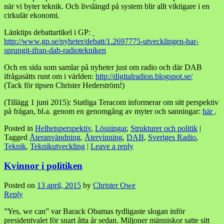
när vi byter teknik. Och livslängd på system blir allt viktigare i en
cirkulär ekonomi.
Länktips debattartikel i GP:
http://www.gp.se/nyheter/debatt/1.2697775-utvecklingen-har-
sprungit-ifran-dab-radiotekniken
Och en sida som samlar på nyheter just om radio och där DAB
ifrågasätts runt om i världen:
http://digitalradion.blogspot.se/
(Tack för tipsen Christer Hederström!)
(Tillägg 1 juni 2015): Statliga Teracom informerar om sitt perspektiv
på frågan, bl.a. genom en genomgång av myter och sanningar:
här
.
Posted in
Helhetsperspektiv
,
Lösningar
,
Strukturer och politik
|
Tagged
Återanvändning
,
Återvinning
,
DAB
,
Sveriges Radio
,
Teknik
,
Teknikutveckling
|
Leave a reply
Kvinnor i politiken
Posted on
13 april, 2015
by
Christer Owe
Reply
”Yes, we can” var Barack Obamas tydligaste slogan inför
presidentvalet för snart åtta år sedan. Miljoner människor satte sitt