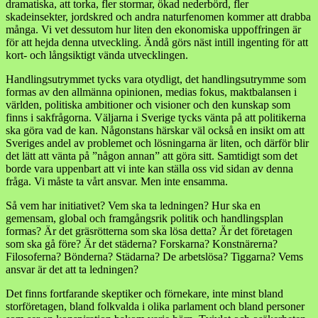
dramatiska, att torka, fler stormar, ökad nederbörd, fler
skadeinsekter, jordskred och andra naturfenomen kommer att drabba
många. Vi vet dessutom hur liten den ekonomiska uppoffringen är
för att hejda denna utveckling. Ändå görs näst intill ingenting för att
kort- och långsiktigt vända utvecklingen.
Handlingsutrymmet tycks vara otydligt, det handlingsutrymme som
formas av den allmänna opinionen, medias fokus, maktbalansen i
världen, politiska ambitioner och visioner och den kunskap som
finns i sakfrågorna. Väljarna i Sverige tycks vänta på att politikerna
ska göra vad de kan. Någonstans härskar väl också en insikt om att
Sveriges andel av problemet och lösningarna är liten, och därför blir
det lätt att vänta på ”någon annan” att göra sitt. Samtidigt som det
borde vara uppenbart att vi inte kan ställa oss vid sidan av denna
fråga. Vi måste ta vårt ansvar. Men inte ensamma.
Så vem har initiativet? Vem ska ta ledningen? Hur ska en
gemensam, global och framgångsrik politik och handlingsplan
formas? Är det gräsrötterna som ska lösa detta? Är det företagen
som ska gå före? Är det städerna? Forskarna? Konstnärerna?
Filosoferna? Bönderna? Städarna? De arbetslösa? Tiggarna? Vems
ansvar är det att ta ledningen?
Det finns fortfarande skeptiker och förnekare, inte minst bland
storföretagen, bland folkvalda i olika parlament och bland personer