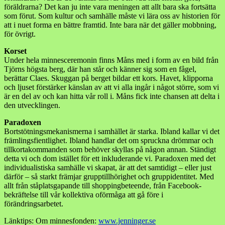
föräldrarna? Det kan ju inte vara meningen att allt bara ska fortsätta
som förut. Som kultur och samhälle måste vi lära oss av historien för
att i nuet forma en bättre framtid. Inte bara när det gäller mobbning,
för övrigt.
Korset
Under hela minnesceremonin finns Måns med i form av en bild från
Tjörns högsta berg, där han står och känner sig som en fågel,
berättar Claes. Skuggan på berget bildar ett kors. Havet, klipporna
och ljuset förstärker känslan av att vi alla ingår i något större, som vi
är en del av och kan hitta vår roll i. Måns fick inte chansen att delta i
den utvecklingen.
Paradoxen
Bortstötningsmekanismerna i samhället är starka. Ibland kallar vi det
främlingsfientlighet. Ibland handlar det om spruckna drömmar och
tillkortakommanden som behöver skyllas på någon annan. Ständigt
detta vi och dom istället för ett inkluderande vi. Paradoxen med det
individualistiska samhälle vi skapat, är att det samtidigt – eller just
därför – så starkt främjar grupptillhörighet och gruppidentitet. Med
allt från ståplatsgapande till shoppingbeteende, från Facebook-
bekräftelse till vår kollektiva oförmåga att gå före i
förändringsarbetet.
Länktips: Om minnesfonden:
www.jenninger.se