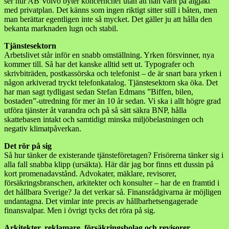
ser hur AB Volvo byter koncernchef utan att han varit på älgjakt
med privatplan. Det känns som ingen riktigt sitter still i båten, men
man berättar egentligen inte så mycket. Det gäller ju att hålla den
bekanta marknaden lugn och stabil.
Tjänstesektorn
Arbetslivet står inför en snabb omställning. Yrken försvinner, nya
kommer till. Så har det kanske alltid sett ut. Typografer och
skrivbiträden, postkassörska och telefonist – de är snart bara yrken i
någon arkiverad tryckt telefonkatalog. Tjänstesektorn ska öka. Det
har man sagt tydligast sedan Stefan Edmans ”Biffen, bilen,
bostaden”-utredning för mer än 10 år sedan. Vi ska i allt högre grad
utföra tjänster åt varandra och på så sätt säkra BNP, hålla
skattebasen intakt och samtidigt minska miljöbelastningen och
negativ klimatpåverkan.
Det rör på sig
Så hur tänker de existerande tjänsteföretagen? Frisörerna tänker sig i
alla fall snabba klipp (ursäkta). Här där jag bor finns ett dussin på
kort promenadavstånd. Advokater, mäklare, revisorer,
försäkringsbranschen, arkitekter och konsulter – har de en framtid i
det hållbara Sverige? Ja det verkar så.
Finansrådgivarna är möjligen
undantagna. Det vimlar inte precis av hållbarhetsengagerade
finansvalpar. Men i övrigt tycks det röra på sig.
Arkitekter, reklamare, försäkringsbolag och revisorer