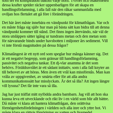
som ser en konspiration bakom varje hörn. Tvivlet och osäkerheten
dessa krafter sprider räcker uppenbarligen för att skapa en
handlingsförlamning, i alla fall när den råkar sammanfalla med
oviljan hos flertalet att gå före i förändringen.
Det här året måste innebära en vändpunkt för klimatfrågan. Var och
en måste fråga sig själv hur man på bästa sätt kan bidra till att denna
vändpunkt kommer till stånd. Det finns ingen återvändo, när väl de
stora utsläppen sätter igång ur tundrans metan och den metan som
för närvarande binds under havsbotten i miljoner års sediment. Vill
vi inte förstå magnituden på dessa frågor?
Klimatångest är ett nytt ord som speglar hur många känner sig. Det
är ett negativt begrepp, som gränsar till handlingsförlamning,
passivitet och negativa tankar. Ett dj-vlar anamma är det som
behövs. Föräldravrålet är ett sådant initiativ, som i alla fall knyter an
till behovet av att höras. Men även ett vrål kan missförstås. Man kan
vråla av uppgivenhet, av smärta eller för att alla andra
kommunikationssätt har misslyckats. Är det så illa? Att ingen längre
vill lyssna? Det får inte vara så illa.
Jag har just träffat mitt nyfödda andra barnbarn. Jag vill att hon ska
kunna leva ett utvecklande och rikt liv i en värld som blir allt bättre.
Då måste vi klara att hantera klimatfrågan, den orättvisa
förmögenhetsfördelningen i världen och alla inre och yttre hot. Vi
måste klara en rättvis försörjning av vatten och livsmedel,