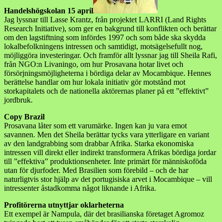
Handelshögskolan 15 april
Jag lyssnar till Lasse Krantz, från projektet LARRI (Land Rights
Research Initiative), som ger en bakgrund till konflikten och berättar
om den lagstiftning som infördes 1997 och som både ska skydda
lokalbefolkningens intressen och samtidigt, motsägelsefullt nog,
möjliggöra investeringar. Och framför allt lyssnar jag till Sheila Rafi,
från NGO:n Livaningo, om hur Prosavana hotar livet och
försörjningsmöjligheterna i bördiga delar av Mocambique. Hennes
berättelse handlar om hur lokala initiativ gör motstånd mot
storkapitalets och de nationella aktörernas planer på ett ”effektivt”
jordbruk.
Copy Brazil
Prosavana låter som ett varumärke. Ingen kan ju vara emot
savannen. Men det Sheila berättar tycks vara ytterligare en variant
av den landgrabbing som drabbar Afrika. Starka ekonomiska
intressen vill direkt eller indirekt transformera Afrikas bördiga jordar
till ”effektiva” produktionsenheter. Inte primärt för människoföda
utan för djurfoder. Med Brasilien som förebild – och de har
naturligtvis stor hjälp av det portugisiska arvet i Mocambique – vill
intressenter åstadkomma något liknande i Afrika.
Profitörerna utnyttjar oklarheterna
Ett exempel är Nampula, där det brasilianska företaget Agromoz