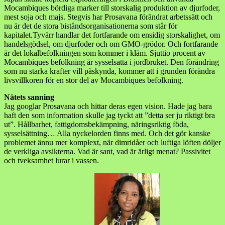
Mocambiques bördiga marker till storskalig produktion av djurfoder,
mest soja och majs. Stegvis har Prosavana förändrat arbetssätt och
nu är det de stora biståndsorganisationerna som står för
kapitalet.Tyvärr handlar det fortfarande om ensidig storskalighet, om
handelsgödsel, om djurfoder och om GMO-grödor. Och fortfarande
är det lokalbefolkningen som kommer i kläm. Sjuttio procent av
Mocambiques befolkning är sysselsatta i jordbruket. Den förändring
som nu starka krafter vill påskynda, kommer att i grunden förändra
livsvillkoren för en stor del av Mocambiques befolkning.
Nätets sanning
Jag googlar Prosavana och hittar deras egen vision. Hade jag bara
haft den som information skulle jag tyckt att ”detta ser ju riktigt bra
ut”. Hållbarhet, fattigdomsbekämpning, näringsriktig föda,
sysselsättning… Alla nyckelorden finns med. Och det gör kanske
problemet ännu mer komplext, när dimridåer och luftiga löften döljer
de verkliga avsikterna. Vad är sant, vad är ärligt menat? Passivitet
och tveksamhet lurar i vassen.