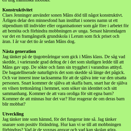
Konstruktivitet
Claes Jenninger använder sonen Måns död till något konstruktivt.
Årligen delar den minnesfond han instiftat i sonens namn ut ett
stipendium till individer eller organisationer som går före i arbetet för
att bemöta och förhindra mobbningen av unga. Senast häromdagen
var det en framgångsrik grundskola i Lerum som fick priset och
äran. I år var det tio år sedan Måns dog.
Nästa generation
Jag tänker på de tjugotreåringar som gick i Måns klass. De såg vad
skedde, i varierande grad deltog de i det som slutligen ledde till att
Måns gav upp. De sökte och fann sin trygghet i varandras attityd.
De bagatelliserade naturligtvis det som skedde så länge det pågick.
Och var innerst inne tacksamma för att de själva inte var den utsatta
personen. Snart kommer de själva att skaffa barn, snart har de själva
en vilsen trettonåring i hemmet, som söker sin identitet och sitt
sammanhang. Kommer de att vara oroliga för sitt egna barn?
Kommer de att minnas hur det var? Hur reagerar de om deras barn
blir mobbat?
Utveckling
Jag tänker inte som hämnd, för det fungerar inte så. Jag tänker
snarare som positiv förändring. Hur kan vi se till att mobbningen
förhindras? Vad är de vuxnas ansvar och vad kan skolan göra,