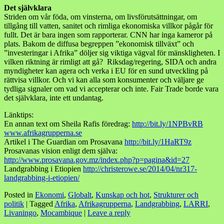
Det självklara
Striden om vår föda, om vinsterna, om livsförutsättningar, om
tillgång till vatten, sanitet och rimliga ekonomiska villkor pågår för
fullt. Det är bara ingen som rapporterar. CNN har inga kameror på
plats. Bakom de diffusa begreppen ”ekonomisk tillväxt” och
”investeringar i Afrika” döljer sig viktiga vägval för mänskligheten. I
vilken riktning är rimligt att gå? Riksdag/regering, SIDA och andra
myndigheter kan agera och verka i EU för en sund utveckling på
rättvisa villkor. Och vi kan alla som konsumenter och väljare ge
tydliga signaler om vad vi accepterar och inte. Fair Trade borde vara
det självklara, inte ett undantag.
Länktips:
En annan text om Sheila Rafis föredrag:
http://bit.ly/1NPBvRB
www.afrikagrupperna.se
Artikel i The Guardian om Prosavana
http://bit.ly/1HaRT9z
Prosavanas vision enligt dem själva:
http://www.prosavana.gov.mz/index.php?p=pagina&id=27
Landgrabbing i Etiopien
http://christerowe.se/2014/04/nr317-
landgrabbing-i-etiopien/
Posted in
Ekonomi
,
Globalt
,
Kunskap och hot
,
Strukturer och
politik
|
Tagged
Afrika
,
Afrikagrupperna
,
Landgrabbing
,
LARRI
,
Livaningo
,
Mocambique
|
Leave a reply