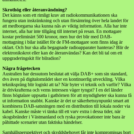
Skrothög eller återanvändning?
Det känns som ett rimligt krav att radiokommunikationen ska
fungera utan inskränkning och utan försämring över hela landet för
att medborgarna ska kunna nås av viktig information. Alla har inte
internet, alla har inte tillgång till internet på resan. En mottagare
kostar preliminärt 500 kronor, men hur det blir med DAB-
mottagning i bilar istället för de FM-mottagare som finns idag är
oklart. Och hur ska alla begagnade radioapparater hanteras? Blir de
elektronikskrot eller kan de återanvändas? Kan det bli tal om ett
uppgraderingskit för bilradion?
Några frågetecken
Australien har dessutom beslutat att välja DAB+ som sin standard,
dvs även på digitalområdet sker en kontinuerlig utveckling. Vilka
tekniksprång blir logiskt att ta? När byter vi teknik och varför? Vilka
är drivkrafterna och vems intressen väger tyngst? I en del länder
finns högtalare uppsatta i gathörnen för att myndigheter ska kunna få
ut information snabbt. Kanske är det ur säkerhetssynpunkt smart att
kombinera DAB-satsningen med en distribution till lokala noder via
kabel. Kanske måste vi tänka till ett varv extra i dessa tider, när
skogsbränder i Västmanland och ryska provokationer inte bara är
påhittade scenarier utan faktiska händelser.
Samhällsperspektivet och skyddsbehovet får inte kompromissas bort