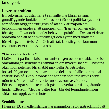
far so good.
Leveransproblem
Ett bekymmer uppstår när ett samhälle inte klarar av sina
grundläggande funktioner. Förtroendet för det politiska systemet
som sådant bygger naturligtvis på att en klar majoritet av
befolkningen upplever att principen om ”från var och en efter
förmåga – till var och en efter behov” upprätthålls. Dvs att vi delar
bördorna och att både skatteuttaget och nyttan med skatterna
fördelas på ett rättvist sätt. Och att stat, landsting och kommun
levererar det vi kan förvänta oss.
”Det var bättre förr”
I kölvattnet på finanskrisen, urbaniseringen och den snabba tekniska
omställningen struktureras samhällen om mycket snabbt. Klyftorna
ökar. Kompetenser blir snabbt inaktuella. Arbetslöshet,
bostadsfrågan och känslan av att inte delta i samhället blir mentala
spärrar som på sikt blir förödande för dem som inte lyckas bryta
mönstret. Yttre omständigheter upplevs som avgörande.
Förutsättningar som inte enkelt går att påverka blir till avgörande
hinder. Eftersom ”det var bättre förr” blir det förändringen som
sådan som upplevs som hotet.
Semidiktatur
I flera av EUs medlemsländer har människor i stor utsträckning valt