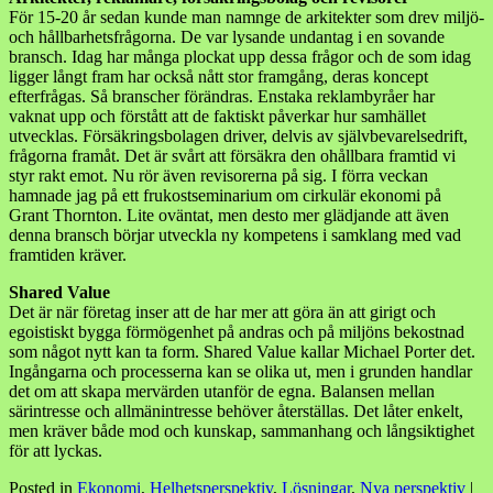
För 15-20 år sedan kunde man namnge de arkitekter som drev miljö-
och hållbarhetsfrågorna. De var lysande undantag i en sovande
bransch. Idag har många plockat upp dessa frågor och de som idag
ligger långt fram har också nått stor framgång, deras koncept
efterfrågas. Så branscher förändras. Enstaka reklambyråer har
vaknat upp och förstått att de faktiskt påverkar hur samhället
utvecklas. Försäkringsbolagen driver, delvis av självbevarelsedrift,
frågorna framåt. Det är svårt att försäkra den ohållbara framtid vi
styr rakt emot. Nu rör även revisorerna på sig. I förra veckan
hamnade jag på ett frukostseminarium om cirkulär ekonomi på
Grant Thornton. Lite oväntat, men desto mer glädjande att även
denna bransch börjar utveckla ny kompetens i samklang med vad
framtiden kräver.
Shared Value
Det är när företag inser att de har mer att göra än att girigt och
egoistiskt bygga förmögenhet på andras och på miljöns bekostnad
som något nytt kan ta form. Shared Value kallar Michael Porter det.
Ingångarna och processerna kan se olika ut, men i grunden handlar
det om att skapa mervärden utanför de egna. Balansen mellan
särintresse och allmänintresse behöver återställas. Det låter enkelt,
men kräver både mod och kunskap, sammanhang och långsiktighet
för att lyckas.
Posted in
Ekonomi
,
Helhetsperspektiv
,
Lösningar
,
Nya perspektiv
|