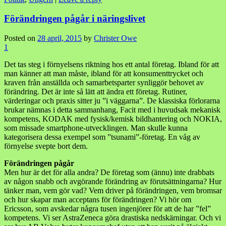
Förändringen pågår i näringslivet
Posted on
28 april, 2015
by
Christer Owe
1
Det tas steg i förnyelsens riktning hos ett antal företag. Ibland för att
man känner att man måste, ibland för att konsumenttrycket och
kraven från anställda och samarbetsparter synliggör behovet av
förändring. Det är inte så lätt att ändra ett företag. Rutiner,
värderingar och praxis sitter ju ”i väggarna”. De klassiska förlorarna
brukar nämnas i detta sammanhang, Facit med i huvudsak mekanisk
kompetens, KODAK med fysisk/kemisk bildhantering och NOKIA,
som missade smartphone-utvecklingen. Man skulle kunna
kategorisera dessa exempel som ”tsunami”-företag. En våg av
förnyelse svepte bort dem.
Förändringen pågår
Men hur är det för alla andra? De företag som (ännu) inte drabbats
av någon snabb och avgörande förändring av förutsättningarna? Hur
tänker man, vem gör vad? Vem driver på förändringen, vem bromsar
och hur skapar man acceptans för förändringen? Vi hör om
Ericsson, som avskedar några tusen ingenjörer för att de har ”fel”
kompetens. Vi ser AstraZeneca göra drastiska nedskärningar. Och vi