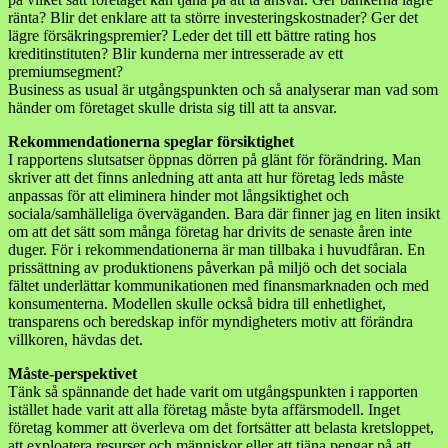
ränta? Blir det enklare att ta större investeringskostnader? Ger det
lägre försäkringspremier? Leder det till ett bättre rating hos
kreditinstituten? Blir kunderna mer intresserade av ett
premiumsegment?
Business as usual är utgångspunkten och så analyserar man vad som
händer om företaget skulle drista sig till att ta ansvar.
Rekommendationerna speglar försiktighet
I rapportens slutsatser öppnas dörren på glänt för förändring. Man
skriver att det finns anledning att anta att hur företag leds måste
anpassas för att eliminera hinder mot långsiktighet och
sociala/samhälleliga överväganden. Bara där finner jag en liten insikt
om att det sätt som många företag har drivits de senaste åren inte
duger. För i rekommendationerna är man tillbaka i huvudfåran. En
prissättning av produktionens påverkan på miljö och det sociala
fältet underlättar kommunikationen med finansmarknaden och med
konsumenterna. Modellen skulle också bidra till enhetlighet,
transparens och beredskap inför myndigheters motiv att förändra
villkoren, hävdas det.
Måste-perspektivet
Tänk så spännande det hade varit om utgångspunkten i rapporten
istället hade varit att alla företag måste byta affärsmodell. Inget
företag kommer att överleva om det fortsätter att belasta kretsloppet,
att exploatera resurser och människor eller att tjäna pengar på att