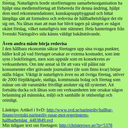
företag. Naturligtvis borde storföretagens samarbetsorganisation ha
hjälpt sina medlemsföretag att förbereda för denna ändring, hjälpt
dem med rekommendationer, kunskapsuppbyggnad och hittat
lämpliga sätt att formulera och redovisa de hållbarhetsfrågor det rör
sig om. Nu låtsas man att man har blivit tagen på sängen av något
okänt förslag, vilket naturligtvis inte stämmer. Hela hanteringen från
Svenskt Näringslivs sida känns väldigt bakåtsträvande.
Även andra måste börja redovisa
I den hållbara ekonomin säkrar företagen upp sina svaga punkter,
håller koll på vad företaget orsakar av externa kostnader, som inte
syns i bokföringen, men som uppstår som en konsekvens av
verksamheten. Om inte annat så för att vara väl påläst när
konsumenter eller grävande journalister (de som finns kvar) börjar
ställa frågor. Viktigt är naturligtvis även nu att övriga företag, utöver
de 2000 förpliktigade, statliga, kommunala bolag och företag som
månar om sitt varumärke frivilligt ansluter sig till systemet. Att
fortsätta ducka och låtsas som om verksamheten inte orsakar någon
belastning på människa, miljö och samhälle är otidsenligt och
orimligt.
Länktips: Artikel i SvD:
http://www.svd.se/naringsliv/hallbar-
finans/svenskt-naringsliv-rasar-mot-regeringens-
hallbarhetslag_4483849.svd
Min tidigare text om företagen:
http://christerowe.se/?p=5378