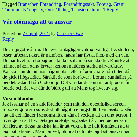
Tagged
Branscher
,
Förändring
,
Förändringstakt
,
Företag
,
Grant
Thornton
,
Näringsliv
,
Omställning
,
Tjänstesektorn
|
1
Reply
Vår oförmåga att ta ansvar
Posted on
27 april, 2015
by
Christer Owe
Reply
De är tjugotre år nu. De lever antagligen väldigt vanliga liv, studerar,
reser, arbetar, några är mambos, några har flyttat ihop med en vän.
De har livet framför sig och tänker sällan på sin skoltid. Kanske att
minnet någon gång bryter igenom nutidens starka närvarokrav.
Kanske kan de minnas någon plats eller någon lärare från tiden då
de gick i högstadiet. Särskilt de som bor kvar i Lerum, samhället på
pendelavstånd från Göteborg. Det var där de som nu är tjugotre år
bodde och det var där de bidrog till att Måns tog livet av sig.
Vuxna blundar
Jag lyssnar på en stark förälder, som mitt den obegripliga sorgen
försöker göra sin sons död till något meningsfullt. I en bisats förstår
jag att det händer i genomsnitt en gång i veckan att en ung person i
Sverige tar sitt liv. Detaljerna skiljer sig säkert åt, men gemensamt
för flera av dessa tragiska fall är att vuxna inte haft förmågan att ta
tag i situationen. Man har sett, blundat och inte tagit sitt ansvar när
en ung människa mobbas.