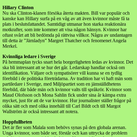
Hillary Clinton
Nu ska Clinton-klanen försöka återta makten. Bill var populär och
kanske kan Hillary surfa på en våg av att även kvinnor måste få ta
plats i beslutsfattandet. Samtidigt utmanar hon starka reaktionära
motkrafter, som inte kommer att visa någon hänsyn. Kvinnor har
oftast svårt att bli bedömda på rättvisa villkor. Några av undantagen
till detta är ”Järnladyn” Margret Thatcher och fenomenet Angela
Merkel.
Kvinnliga ledare i Sverige
På hemmaplan tycks snart hela borgerligheten ledas av kvinnor. Det
ska bli intressant att se hur det går. Ledarskap handlar också om
identifikation. Väljare och sympatisörer vill kunna se en tydlig
förebild i de politiska företrädarna. Av tradition har vi haft män som
partiledare i Sverige, med Miljöpartiet som en jämställdhetens
förebild, där både män och kvinnor valts till språkrör. Kvinnor som
Maud Olofsson och Mona Sahlin fick under sina år kämpa extra
mycket, just för att de var kvinnor. Hur journalister ställer frågor på
olika sätt och med olika innehåll till Carl Bildt och till Margot
Wallström är också intressant att notera.
Hoppfullheten
Det är fler som Malala som behövs synas på den globala arenan.
Unga kvinnor, som både ser, förstår och kan uttrycka de problem