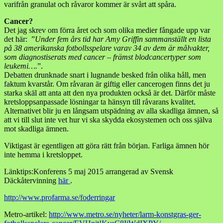
varifrån granulat och råvaror kommer är svårt att spåra.
Cancer?
Det jag skrev om förra året och som olika medier fångade upp var
det här: ”
Under fem års tid har Amy Griffin sammanställt en lista
på 38 amerikanska fotbollsspelare varav 34 av dem är målvakter,
som diagnostiserats med cancer – främst blodcancertyper som
leukemi….
”.
Debatten drunknade snart i lugnande besked från olika håll, men
faktum kvarstår. Om råvaran är giftig eller cancerogen finns det ju
starka skäl att anta att den nya produkten också är det. Därför måste
kretsloppsanpassade lösningar ta hänsyn till råvarans kvalitet.
Alternativet blir ju en långsam utspädning av alla skadliga ämnen, så
att vi till slut inte vet hur vi ska skydda ekosystemen och oss själva
mot skadliga ämnen.
Viktigast är egentligen att göra rätt från början. Farliga ämnen hör
inte hemma i kretsloppet.
Länktips:Konferens 5 maj 2015 arrangerad av Svensk
Däckåtervinning
här
.
http://www.profarma.se/foderringar
Metro-artikel:
http://www.metro.se/nyheter/larm-konstgras-ger-