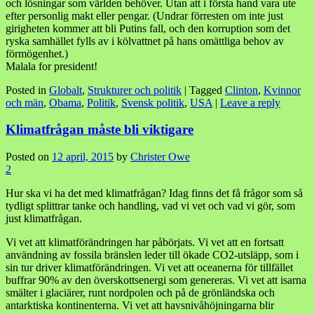
och lösningar som världen behöver. Utan att i första hand vara ute
efter personlig makt eller pengar. (Undrar förresten om inte just
girigheten kommer att bli Putins fall, och den korruption som det
ryska samhället fylls av i kölvattnet på hans omättliga behov av
förmögenhet.)
Malala for president!
Posted in
Globalt
,
Strukturer och politik
|
Tagged
Clinton
,
Kvinnor
och män
,
Obama
,
Politik
,
Svensk politik
,
USA
|
Leave a reply
Klimatfrågan måste bli viktigare
Posted on
12 april, 2015
by
Christer Owe
2
Hur ska vi ha det med klimatfrågan? Idag finns det få frågor som så
tydligt splittrar tanke och handling, vad vi vet och vad vi gör, som
just klimatfrågan.
Vi vet att klimatförändringen har påbörjats. Vi vet att en fortsatt
användning av fossila bränslen leder till ökade CO2-utsläpp, som i
sin tur driver klimatförändringen. Vi vet att oceanerna för tillfället
buffrar 90% av den överskottsenergi som genereras. Vi vet att isarna
smälter i glaciärer, runt nordpolen och på de grönländska och
antarktiska kontinenterna. Vi vet att havsnivåhöjningarna blir