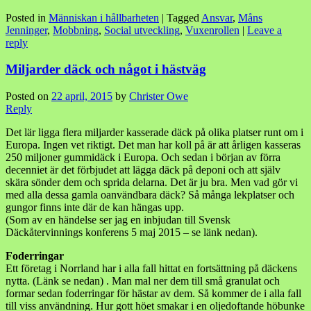
Posted in
Människan i hållbarheten
|
Tagged
Ansvar
,
Måns
Jenninger
,
Mobbning
,
Social utveckling
,
Vuxenrollen
|
Leave a
reply
Miljarder däck och något i hästväg
Posted on
22 april, 2015
by
Christer Owe
Reply
Det lär ligga flera miljarder kasserade däck på olika platser runt om i
Europa. Ingen vet riktigt. Det man har koll på är att årligen kasseras
250 miljoner gummidäck i Europa. Och sedan i början av förra
decenniet är det förbjudet att lägga däck på deponi och att själv
skära sönder dem och sprida delarna. Det är ju bra. Men vad gör vi
med alla dessa gamla oanvändbara däck? Så många lekplatser och
gungor finns inte där de kan hängas upp.
(Som av en händelse ser jag en inbjudan till Svensk
Däckåtervinnings konferens 5 maj 2015 – se länk nedan).
Foderringar
Ett företag i Norrland har i alla fall hittat en fortsättning på däckens
nytta. (Länk se nedan) .
Man mal ner dem till små granulat och
formar sedan foderringar för hästar av dem. Så kommer de i alla fall
till viss användning. Hur gott höet smakar i en oljedoftande höbunke