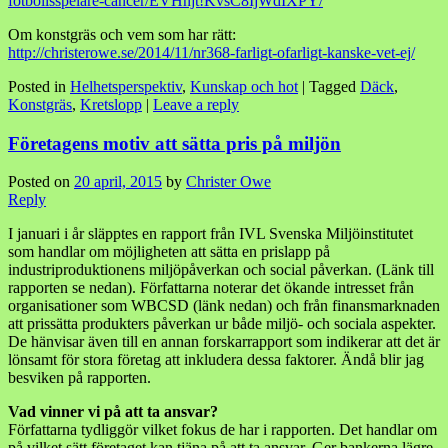
fotbollsspelare-cancer/EVHnjt!KvsC8IjWdIXPY/
Om konstgräs och vem som har rätt:
http://christerowe.se/2014/11/nr368-farligt-ofarligt-kanske-vet-ej/
Posted in
Helhetsperspektiv
,
Kunskap och hot
|
Tagged
Däck
,
Konstgräs
,
Kretslopp
|
Leave a reply
Företagens motiv att sätta pris på miljön
Posted on
20 april, 2015
by
Christer Owe
Reply
I januari i år släpptes en rapport från IVL Svenska Miljöinstitutet
som handlar om möjligheten att sätta en prislapp på
industriproduktionens miljöpåverkan och social påverkan. (Länk till
rapporten se nedan). Författarna noterar det ökande intresset från
organisationer som WBCSD (länk nedan) och från finansmarknaden
att prissätta produkters påverkan ur både miljö- och sociala aspekter.
De hänvisar även till en annan forskarrapport som indikerar att det är
lönsamt för stora företag att inkludera dessa faktorer. Ändå blir jag
besviken på rapporten.
Vad vinner vi på att ta ansvar?
Författarna tydliggör vilket fokus de har i rapporten. Det handlar om
på vilket sätt företaget kan tjäna på att ta ansvar. Ger bankerna lägre