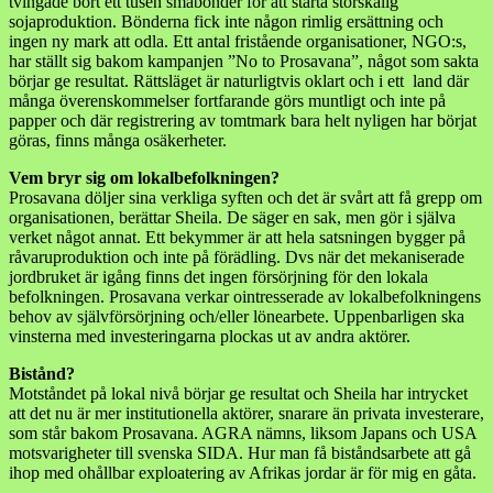
tvingade bort ett tusen småbönder för att starta storskalig
sojaproduktion. Bönderna fick inte någon rimlig ersättning och
ingen ny mark att odla. Ett antal fristående organisationer, NGO:s,
har ställt sig bakom kampanjen ”No to Prosavana”, något som sakta
börjar ge resultat. Rättsläget är naturligtvis oklart och i ett land där
många överenskommelser fortfarande görs muntligt och inte på
papper och där registrering av tomtmark bara helt nyligen har börjat
göras, finns många osäkerheter.
Vem bryr sig om lokalbefolkningen?
Prosavana döljer sina verkliga syften och det är svårt att få grepp om
organisationen, berättar Sheila. De säger en sak, men gör i själva
verket något annat. Ett bekymmer är att hela satsningen bygger på
råvaruproduktion och inte på förädling. Dvs när det mekaniserade
jordbruket är igång finns det ingen försörjning för den lokala
befolkningen. Prosavana verkar ointresserade av lokalbefolkningens
behov av självförsörjning och/eller lönearbete. Uppenbarligen ska
vinsterna med investeringarna plockas ut av andra aktörer.
Bistånd?
Motståndet på lokal nivå börjar ge resultat och Sheila har intrycket
att det nu är mer institutionella aktörer, snarare än privata investerare,
som står bakom Prosavana. AGRA nämns, liksom Japans och USA
motsvarigheter till svenska SIDA. Hur man få biståndsarbete att gå
ihop med ohållbar exploatering av Afrikas jordar är för mig en gåta.