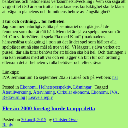
bankernas och nationernas verksamhetsutveckling? Vem ska säga att
vi gjort fel i 80 år som trott att marknadens kortsiktighet skulle klara
att väga in planetens och framtidens behov av långsiktighet?
I tur och ordning… för helheten
Jag kommer naturligtvis titta på seminariet och glädjas åt de
fenomen som drar åt rätt håll. Men det är själva spelplanen som är
fel. Om vi fortsätter att spela Fia med Knuff (marknadens
hänsynslösa utslagning) i tron att det är det spel som hjälper alla
spelpjäser att nå sina mål så tror vi fel. Vi lägger i själva verket ett
pussel, där alla bitar behövs för att bilden ska bli hel. Och tärningen i
Fia kan ersättas med att var och en lägger sin bit i tur och ordning
eftersom det är helheten vi alla behöver och eftersträvar.
Länktips:
IVA-seminarium 16 september 2025 i Luleå och på webben:
här
Posted in
Ekonomi
,
Helhetsperspektiv
,
Lösningar
|
Tagged
Återtillverkning
,
Återvinning
,
Cirkulär ekonomi
,
Ekonomi
,
IVA
,
Redovisning
|
Leave a reply
Fler än 2000 företag borde ta upp detta
Posted on
30 april, 2015
by
Christer Owe
Reply