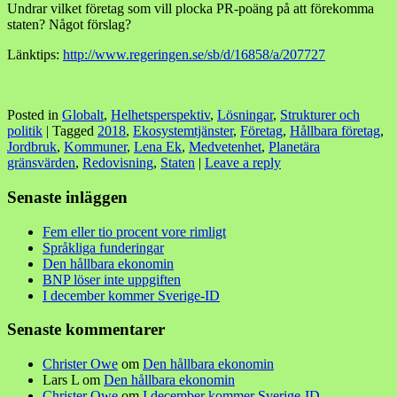
Undrar vilket företag som vill plocka PR-poäng på att förekomma
staten? Något förslag?
Länktips:
http://www.regeringen.se/sb/d/16858/a/207727
Posted in
Globalt
,
Helhetsperspektiv
,
Lösningar
,
Strukturer och
politik
|
Tagged
2018
,
Ekosystemtjänster
,
Företag
,
Hållbara företag
,
Jordbruk
,
Kommuner
,
Lena Ek
,
Medvetenhet
,
Planetära
gränsvärden
,
Redovisning
,
Staten
|
Leave a reply
Senaste inläggen
Fem eller tio procent vore rimligt
Språkliga funderingar
Den hållbara ekonomin
BNP löser inte uppgiften
I december kommer Sverige-ID
Senaste kommentarer
Christer Owe
om
Den hållbara ekonomin
Lars L
om
Den hållbara ekonomin
Christer Owe
om
I december kommer Sverige-ID