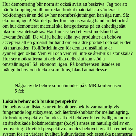
Hur demontering blir norm är också svårt att beskriva. Jag tror att
här är kopplingen till hur redan brukat material ska värderas i
bokföringen är en del av hur normförskjutningen kan äga rum. Så:
ekonomi, igen! När det gäller företagens vardag handlar det också
om hur demonterat material ska kategoriseras på ett enhetligt sätt,
liksom kvalitetssäkras. Här finns säkert ett visst motstånd från
leverantörshåll. De vill ju hellre sälja nya produkter än behöva
acceptera att en grossist tar hand om en äldre produkt och säljer den
på marknaden. Rollfördelningen för denna omställning är
synnerligen oklar. Vem vill och vem vill inte se återbruk i stor skala?
Hur ser motkrafterna ut och vilka delbeslut kan stödja
omställningen? Så: ekonomi, igen! På konferensen listades en
mängd behov och luckor som finns, bland annat dessa:
Några av de behov som nämndes på CMB-konferensen
5 feb
Lokala behov och brukarperspektiv
De behov som listades ur ett lokalt perspektiv var naturligtvis
fungerande logistiksystem, och återbrukshubbar för mellanlagring.
Ur brukarperspektiv nämndes att det behöver bli en tydligare norm
att återbrukade köksinredningar (o.dyl.) anses en naturlig del av en
renovering. Ur etiskt perspektiv nämndes behovet av att ha enhetliga
system för att värdera kvalitet, kulturvärden och estetiska parametrar