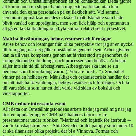
kommun och Omställningsfonden att bli kontakttolkar. Detta gjorde
att kommunen nu slipper handla upp externa tolkar, utan kan
använda den egna personalen på ett flexibelt sätt. Vid samma
ceremoni uppmärksammades också ett måltidsbiträde som hade
blivit varslad om uppsägning, men som fick hjälp och uppmuntran
att gå en kockutbildning och byta karriär relativt sent i yrkeslivet.
Matcha förväntningar, behov, resurser och förmågor
Att se behov och lösningar från olika perspektiv tror jag är en nyckel
till framgång när det gäller omställning generellt sett. Arbetsgivaren
kan ta till vara kompetens genom att få visst stöd att genomföra de
kompletterande utbildningar och processer som behövs. Arbetare
säljer inte sin tid till arbetsgivare. Arbetsgivare ska inte se sin
personal som förbrukningsvaror. (”You are fired…”). Samhället
vinner på en helhetssyn. Mänskligt och organisatoriskt handlar det
om att matcha förväntningar, behov, resurser och förmågor. Och ta
till vara sådant som har ett dolt värde vid sidan av bokslut och
vinstrapporter.
CMB ordnar intressanta event
Allt detta om Omställningsfondens arbete hade jag med mig när jag
fick en uppdatering av CMB på Chalmers i form av tre
presentationer under rubriken ”Marknad och logistik för återbruk ─
var är kunskapsfronten?”. Shift Sweden är det paraply som under 10
år ska finansiera olika projekt, där bl a Vinnova, Formas och