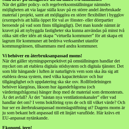
När det gäller policy- och regelverksomställningar nämndes
möjligheten att via lagar ställa krav på en större andel återbrukade
material i projekt, samt att möjliggöra en större flexibilitet i bygglov
(exempelvis att hålla öppet för val av fönster- eller dörrpartier
beroende på vad som finns tillgängligt). Det man kunde nämnt är
kravet på att nybyggda fastigheter ska kunna användas på minst två
olika sätt eller idén att skapa ”virtuella kommuner” för att skapa ett
lagrum för kommuner att bedriva verksamhet utanför
kommungränsen, tillsammans med andra kommuner.
Vi behöver en återbruksanpassad moms!
När det gäller styrningsperspektivet på omställningen handlar det
mycket om att etablera digitala stödsystem och digitala tjänster. Det
som blir hängande i luften är naturligtvis vem som ska åta sig att
etablera dessa system, med vilka kapacitetskrav och hur
tillgänglighet och uppdatering ska ske osv. Rollfördelningen
behöver klargöras, liksom hur ägandefrågorna (och
värderingsfrågorna) hänger ihop med de material som demonterats.
Är det avfall? Är det ”nästan nya ventilationskanaler” eller vad
handlar det om? I vems bokföring syns de och till vilket värde? Och
hur ser en återbruksanpassad momslagstiftning ut? Dagens moms är
ju som bekant helt anpassad till ett linjärt varuflöde. Här krävs ett
EU-anpassat nytänkande.
Ekonomi, igen!