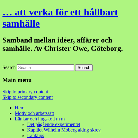
… att verka för ett hållbart
samhälle
Samband mellan idéer, affärer och
samhälle. Av Christer Owe, Göteborg.
Search
Main menu
Skip to primary content
Skip to secondary content
Hem
Motiv och arbetssätt
Länkar och hugskott m m
Det pågående experimentet
Kapitlet Wilhelm Moberg aldrig skrev
Länktips