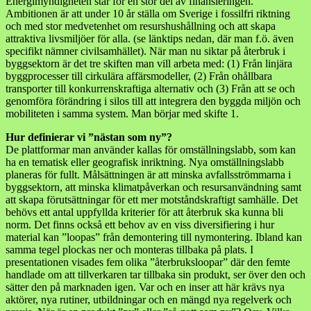
Energimyndigheten står för en stor del av finansieringen.
Ambitionen är att under 10 år ställa om Sverige i fossilfri riktning
och med stor medvetenhet om resurshushållning och att skapa
attraktiva livsmiljöer för alla. (se länktips nedan, där man f.ö. även
specifikt nämner civilsamhället). När man nu siktar på återbruk i
byggsektorn är det tre skiften man vill arbeta med: (1) Från linjära
byggprocesser till cirkulära affärsmodeller, (2) Från ohållbara
transporter till konkurrenskraftiga alternativ och (3) Från att se och
genomföra förändring i silos till att integrera den byggda miljön och
mobiliteten i samma system. Man börjar med skifte 1.
Hur definierar vi ”nästan som ny”?
De plattformar man använder kallas för omställningslabb, som kan
ha en tematisk eller geografisk inriktning. Nya omställningslabb
planeras för fullt. Målsättningen är att minska avfallsströmmarna i
byggsektorn, att minska klimatpåverkan och resursanvändning samt
att skapa förutsättningar för ett mer motståndskraftigt samhälle. Det
behövs ett antal uppfyllda kriterier för att återbruk ska kunna bli
norm. Det finns också ett behov av en viss diversifiering i hur
material kan ”loopas” från demontering till nymontering. Ibland kan
samma tegel plockas ner och monteras tillbaka på plats. I
presentationen visades fem olika ”återbruksloopar” där den femte
handlade om att tillverkaren tar tillbaka sin produkt, ser över den och
sätter den på marknaden igen. Var och en inser att här krävs nya
aktörer, nya rutiner, utbildningar och en mängd nya regelverk och