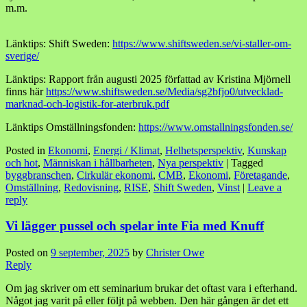
m.m.
Länktips: Shift Sweden:
https://www.shiftsweden.se/vi-staller-om-
sverige/
Länktips: Rapport från augusti 2025 författad av Kristina Mjörnell
finns här
https://www.shiftsweden.se/Media/sg2bfjo0/utvecklad-
marknad-och-logistik-for-aterbruk.pdf
Länktips Omställningsfonden:
https://www.omstallningsfonden.se/
Posted in
Ekonomi
,
Energi / Klimat
,
Helhetsperspektiv
,
Kunskap
och hot
,
Människan i hållbarheten
,
Nya perspektiv
|
Tagged
byggbranschen
,
Cirkulär ekonomi
,
CMB
,
Ekonomi
,
Företagande
,
Omställning
,
Redovisning
,
RISE
,
Shift Sweden
,
Vinst
|
Leave a
reply
Vi lägger pussel och spelar inte Fia med Knuff
Posted on
9 september, 2025
by
Christer Owe
Reply
Om jag skriver om ett seminarium brukar det oftast vara i efterhand.
Något jag varit på eller följt på webben. Den här gången är det ett