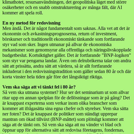
klimathotet, resursanvändningen, det geopolitiska läget med större
osäkerheter och en snabb omstrukturering av många fält, där AI
kommer att spela roll.
En ny metod för redovisning
Men ändå. Det är något fundamentalt som saknas. Alla vet att det är
ekonomin och avkastningsprognoserna, return of investment,
börskurser och traditionellt ekonomiskt tänkande som fortfarande
styr vad som sker. Ingen utmanar på allvar de ekonomiska
mekanismer som genomsyrar alla offentliga och näringslivskopplade
budgetbeslut. Kortsiktighet gäller. Det är fortfarande ”BNP-logiken”
som styr var pengarna landar. Även om delrubrikerna talar om andra
sätt att prissätta, andra sätt att värdera, så är allt fortfarande
inkluderat i den redovisningstradition som gäller sedan 80 år och där
korta vinster hela tiden går före det långsiktigt riktiga.
Vem ska säga att vi tänkt fel i 80 år?
Så vem ska utmana systemet? Hur ser det seminarium ut som allvar
ritar upp en annan spelplan för de dellösningar som är på gång? Det
är knappast experterna som verkar inom olika branscher som
kommer att ifrågasätta sina egna chefer och styrelser. Vem ska sätta
ner foten? Det är knappast de politiker som ständigt upprepar
mantran om ökad tillväxt (BNP-måttet) som plötsligt kommer att
säga att de tänkt om. Så vem ska säga att nu vänder vi blad och
öppnar upp för alternativa sätt att redovisa företagens, fondernas,