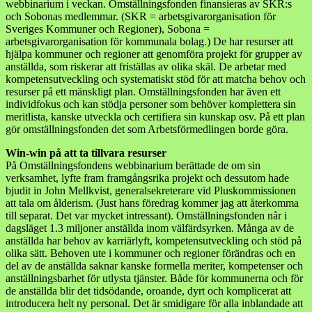
webbinarium i veckan. Omställningsfonden finansieras av SKR:s
och Sobonas medlemmar. (SKR = arbetsgivarorganisation för
Sveriges Kommuner och Regioner), Sobona =
arbetsgivarorganisation för kommunala bolag.) De har resurser att
hjälpa kommuner och regioner att genomföra projekt för grupper av
anställda, som riskerar att friställas av olika skäl. De arbetar med
kompetensutveckling och systematiskt stöd för att matcha behov och
resurser på ett mänskligt plan. Omställningsfonden har även ett
individfokus och kan stödja personer som behöver komplettera sin
meritlista, kanske utveckla och certifiera sin kunskap osv. På ett plan
gör omställningsfonden det som Arbetsförmedlingen borde göra.
Win-win på att ta tillvara resurser
På Omställningsfondens webbinarium berättade de om sin
verksamhet, lyfte fram framgångsrika projekt och dessutom hade
bjudit in John Mellkvist, generalsekreterare vid Pluskommissionen
att tala om ålderism. (Just hans föredrag kommer jag att återkomma
till separat. Det var mycket intressant). Omställningsfonden når i
dagsläget 1.3 miljoner anställda inom välfärdsyrken. Många av de
anställda har behov av karriärlyft, kompetensutveckling och stöd på
olika sätt. Behoven ute i kommuner och regioner förändras och en
del av de anställda saknar kanske formella meriter, kompetenser och
anställningsbarhet för utlysta tjänster. Både för kommunerna och för
de anställda blir det tidsödande, oroande, dyrt och komplicerat att
introducera helt ny personal. Det är smidigare för alla inblandade att