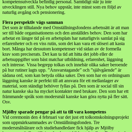
kompetensutveckla befintlig personal. Samtidigt står ju inte
utvecklingen still. Nya behov uppstår, inte minst som en följd av
naturlig avgång och pensionering.
Flera perspektiv vägs samman
Det som är tilltalande med Omställningsfondens arbetssätt är att man
ser till både organisationens och den anställdes behov. Den som har
arbetat en längre tid på en arbetsplats har naturligtvis samlat på sig
erfarenheter och en viss rutin, som det kan vara ett slöseri att kasta
bort. Många har dessutom kompetenser vid sidan av de formella
krav som preciserats. Det kan ta tid att hitta det jobb eller de
arbetsuppgifter som bäst matchar utbildning, erfarenhet, läggning
och intresse. Vissa begrepp tolkas och innebär olika saker beroende
på hur rutiner lagts upp. ”Ansvarstagande” och ”självgående” är
sådana ord, som kan betyda olika saker. Den som har en ordningsam
läggning kanske är perfekt till att ansvara för ett mellanlager av
material, som ständigt behöver fyllas på. Den som är social till sin
natur kanske ska ha mycket kontakter med brukare. Den som har ett
främmande språk som modersmål kanske kan göra nytta på fler sätt.
Osv.
Mjölby sparade pengar på att ta till vara kompetens
Vid ceremonin den 4 februari var det just ett tolkomskolningsprojekt
som uppmärksammades av Omställningsfonden. Tre
modersmålslärare och studiehandledare fick hjälp av Mjölby