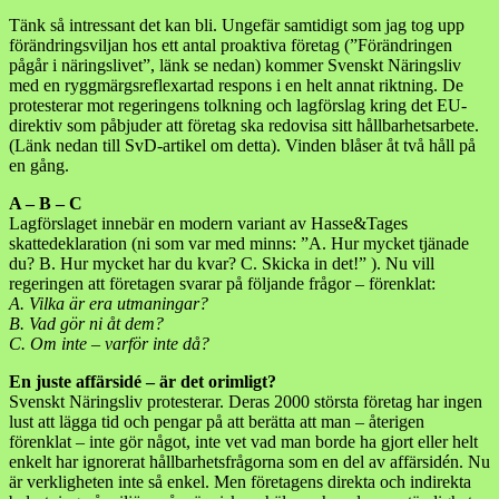
Tänk så intressant det kan bli. Ungefär samtidigt som jag tog upp
förändringsviljan hos ett antal proaktiva företag (”Förändringen
pågår i näringslivet”, länk se nedan) kommer Svenskt Näringsliv
med en ryggmärgsreflexartad respons i en helt annat riktning. De
protesterar mot regeringens tolkning och lagförslag kring det EU-
direktiv som påbjuder att företag ska redovisa sitt hållbarhetsarbete.
(Länk nedan till SvD-artikel om detta). Vinden blåser åt två håll på
en gång.
A – B – C
Lagförslaget innebär en modern variant av Hasse&Tages
skattedeklaration (ni som var med minns: ”A. Hur mycket tjänade
du? B. Hur mycket har du kvar? C. Skicka in det!” ). Nu vill
regeringen att företagen svarar på följande frågor – förenklat:
A. Vilka är era utmaningar?
B. Vad gör ni åt dem?
C. Om inte – varför inte då?
En juste affärsidé – är det orimligt?
Svenskt Näringsliv protesterar. Deras 2000 största företag har ingen
lust att lägga tid och pengar på att berätta att man – återigen
förenklat – inte gör något, inte vet vad man borde ha gjort eller helt
enkelt har ignorerat hållbarhetsfrågorna som en del av affärsidén. Nu
är verkligheten inte så enkel. Men företagens direkta och indirekta