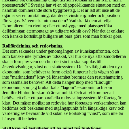
presenterade? I Sverige har vi en oligopol-liknande situation med en
handfull dominerande stora byggföretag. Det är lätt att inse att de
ogärna ser en omställning, där deras vinstmarginaler och position
försvagas. Så vem ska utmana dem? Vad ska få dem att vilja
”komplicera” en rivning eller ett nybygge med platsspecifika
dellösningar, återmontage av tidigare teknik osv? När det är enklare
och kanske kortsiktigt billigare att bara göra som man brukar göra.
Rollfördelning och redovisning
Det som saknades under genomgången av kunskapsfronten, och
som kanske inte rymdes av tidsskäl, var hur de nya affärsmodellerna
ska ta form, av vem och hur de i sin tur ska kopplas till
årsredovisningar, vinst och skattesystem. Det är viktigt att den nya
ekonomin, som behöver ta form också fungerar hela vägen så att
inte ”marknadens” krav på lönsamhet bromsar den resurshantering
som samhället behöver. Att detta hänger ihop med ”Enough”-
ekonomin, som jag brukar kalla ”lagom”-ekonomin och som
Jennifer Hinton forskar på är sannolikt. Och att vi kommer att
behöva ett eller ett par parallella redovisningssystem för företag är
klart. Det måste möjligt att redovisa hur företagets verksamheten kan
bedömas och beskattas med utgångspunkt från långsiktiga krav och
värdering av bevarande vid sidan av kortsiktig ”vinst”, som inte tar
hänsyn till helheten.
Ställ krav på fastigheter att ha minst två funktioner