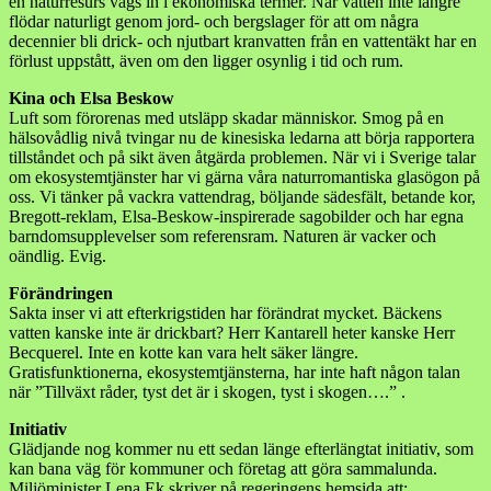
en naturresurs vägs in i ekonomiska termer. När vatten inte längre
flödar naturligt genom jord- och bergslager för att om några
decennier bli drick- och njutbart kranvatten från en vattentäkt har en
förlust uppstått, även om den ligger osynlig i tid och rum.
Kina och Elsa Beskow
Luft som förorenas med utsläpp skadar människor. Smog på en
hälsovådlig nivå tvingar nu de kinesiska ledarna att börja rapportera
tillståndet och på sikt även åtgärda problemen. När vi i Sverige talar
om ekosystemtjänster har vi gärna våra naturromantiska glasögon på
oss. Vi tänker på vackra vattendrag, böljande sädesfält, betande kor,
Bregott-reklam, Elsa-Beskow-inspirerade sagobilder och har egna
barndomsupplevelser som referensram. Naturen är vacker och
oändlig. Evig.
Förändringen
Sakta inser vi att efterkrigstiden har förändrat mycket. Bäckens
vatten kanske inte är drickbart? Herr Kantarell heter kanske Herr
Becquerel. Inte en kotte kan vara helt säker längre.
Gratisfunktionerna, ekosystemtjänsterna, har inte haft någon talan
när ”Tillväxt råder, tyst det är i skogen, tyst i skogen….” .
Initiativ
Glädjande nog kommer nu ett sedan länge efterlängtat initiativ, som
kan bana väg för kommuner och företag att göra sammalunda.
Miljöminister Lena Ek skriver på regeringens hemsida att: