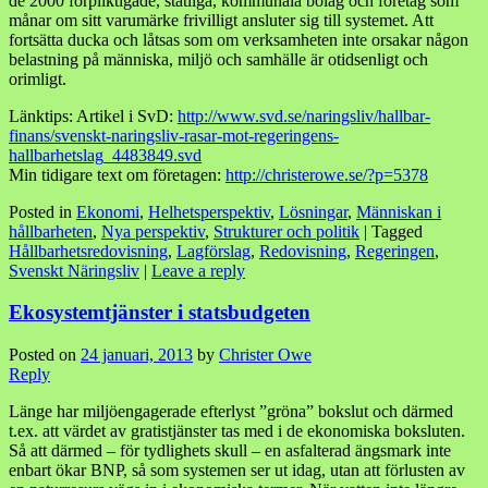
de 2000 förpliktigade, statliga, kommunala bolag och företag som
månar om sitt varumärke frivilligt ansluter sig till systemet. Att
fortsätta ducka och låtsas som om verksamheten inte orsakar någon
belastning på människa, miljö och samhälle är otidsenligt och
orimligt.
Länktips: Artikel i SvD:
http://www.svd.se/naringsliv/hallbar-
finans/svenskt-naringsliv-rasar-mot-regeringens-
hallbarhetslag_4483849.svd
Min tidigare text om företagen:
http://christerowe.se/?p=5378
Posted in
Ekonomi
,
Helhetsperspektiv
,
Lösningar
,
Människan i
hållbarheten
,
Nya perspektiv
,
Strukturer och politik
|
Tagged
Hållbarhetsredovisning
,
Lagförslag
,
Redovisning
,
Regeringen
,
Svenskt Näringsliv
|
Leave a reply
Ekosystemtjänster i statsbudgeten
Posted on
24 januari, 2013
by
Christer Owe
Reply
Länge har miljöengagerade efterlyst ”gröna” bokslut och därmed
t.ex. att värdet av gratistjänster tas med i de ekonomiska boksluten.
Så att därmed – för tydlighets skull – en asfalterad ängsmark inte
enbart ökar BNP, så som systemen ser ut idag, utan att förlusten av