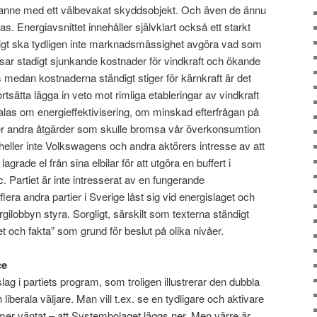
 granne med ett välbevakat skyddsobjekt. Och även de ännu
. Energiavsnittet innehåller självklart också ett starkt
ötsligt ska tydligen inte marknadsmässighet avgöra vad som
isar stadigt sjunkande kostnader för vindkraft och ökande
vs medan kostnaderna ständigt stiger för kärnkraft är det
tsätta lägga in veto mot rimliga etableringar av vindkraft
talas om energieffektivisering, om minskad efterfrågan på
ller andra åtgärder som skulle bromsa vår överkonsumtion
eller inte Volkswagens och andra aktörers intresse av att
lagrade el från sina elbilar för att utgöra en buffert i
c. Partiet är inte intresserat av en fungerande
era andra partier i Sverige låst sig vid energislaget och
gilobbyn styra. Sorgligt, särskilt som texterna ständigt
t och fakta” som grund för beslut på olika nivåer.
ce
slag i partiets program, som troligen illustrerar den dubbla
 liberala väljare. Man vill t.ex. se en tydligare och aktivare
 mer väntat – att Systembolaget läggs ner. Men värre är