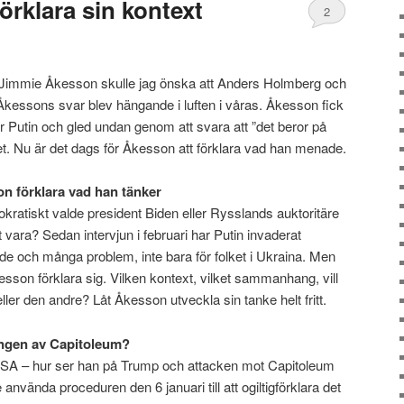
örklara sin kontext
2
av Jimmie Åkesson skulle jag önska att Anders Holmberg och
r Åkessons svar blev hängande i luften i våras. Åkesson fick
er Putin och gled undan genom att svara att ”det beror på
 Nu är det dags för Åkesson att förklara vad han menade.
on förklara vad han tänker
atiskt valde president Biden eller Rysslands auktoritäre
 vara? Sedan intervjun i februari har Putin invaderat
nde och många problem, inte bara för folket i Ukraina. Men
kesson förklara sig. Vilken kontext, vilket sammanhang, vill
ller den andre? Låt Åkesson utveckla sin tanke helt fritt.
ngen av Capitoleum?
USA – hur ser han på Trump och attacken mot Capitoleum
använda proceduren den 6 januari till att ogiltigförklara det