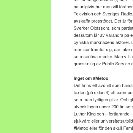
naturligtvis hur man vill förän
Television och Sveriges Radio, 
avskaffa presstödet. Det är f
Sverker Olofsson), som partiet
dessutom lär av varandra på et
cyniska marknadens aktörer. De
man ser framför sig, där fake
som seriösa medier. Man vill n
granskning av Public Service o
Inget om #Metoo
Det finns ett avsnitt som handl
texten (på sidan 4) ett exempe
som man tydligen gillar. Och
utvecklingen under 200 år, so
Luther King och – fortfarande –
sjukvård eller universitetsutbild
#Metoo eller för den skull Femin