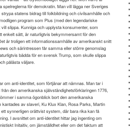
dra spelreglerna för demokratin. Man vill lägga ner Sveriges
strypa statens bidrag till folkbildning och civilsamhälle och
örmodligen program som Plus (med den legendariske
 vill slippa. Kunniga och upplysta konsumenter, som
t enkelt sätt, är naturligtvis bekymmersamt för den
t är troligen ett informationssamhälle av amerikanskt snitt
 news och särintressen får samma eller större genomslag
aturligtvis bädda för en svensk Trump, som skulle slippa
ch pålästa väljare.
ar om anti-identitet, som förtjänar att nämnas. Man tar i
l från den amerikanska självständighetsförklaringen 1776,
 glömmer i samma ögonblick bort den amerikanska
m kantades av slaveri, Ku Klux Klan, Rosa Parks, Martin
 ett synnerligen orättvist system, där bara rika kan få
ning. I avsnittet om anti-identitet hittar jag ingenting om
istiskt Initaitiv, om jämställdhet eller om det faktum att