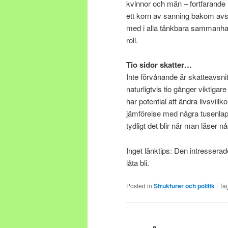
kvinnor och män – fortfarande i 
ett korn av sanning bakom avsn
med i alla tänkbara sammanhan
roll.
Tio sidor skatter…
Inte förvånande är skatteavsnit
naturligtvis tio gånger viktiga
har potential att ändra livsvillk
jämförelse med några tusenlap
tydligt det blir när man läser n
Inget länktips: Den intresserad
låta bli.
Posted in
Strukturer och politik
|
Ta