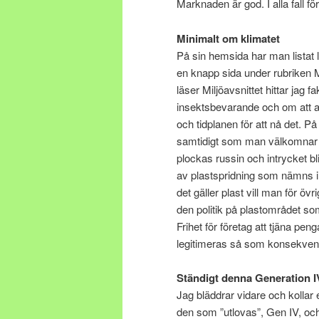
Marknaden är god. I alla fall fö
Minimalt om klimatet
På sin hemsida har man listat lä
en knapp sida under rubriken M
läser Miljöavsnittet hittar jag
insektsbevarande och om att an
och tidplanen för att nå det. P
samtidigt som man välkomnar 
plockas russin och intrycket bl
av plastspridning som nämns i
det gäller plast vill man för öv
den politik på plastområdet so
Frihet för företag att tjäna pe
legitimeras så som konsekvensen
Ständigt denna Generation IV
Jag bläddrar vidare och kollar e
den som ”utlovas”, Gen IV, oc