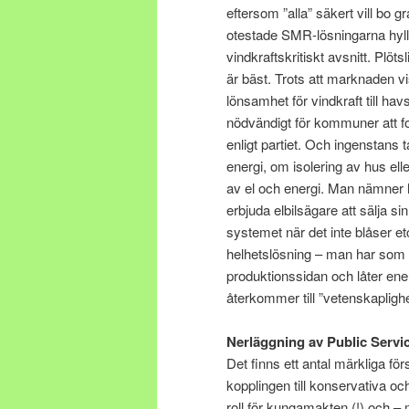
eftersom ”alla” säkert vill bo
otestade SMR-lösningarna hyllas
vindkraftskritiskt avsnitt. Pl
är bäst. Trots att marknaden v
lönsamhet för vindkraft till ha
nödvändigt för kommuner att for
enligt partiet. Och ingenstans 
energi, om isolering av hus e
av el och energi. Man nämner h
erbjuda elbilsägare att sälja sin 
systemet när det inte blåser et
helhetslösning – man har som fl
produktionssidan och låter ener
återkommer till ”vetenskaplighe
Nerläggning av Public Servi
Det finns ett antal märkliga för
kopplingen till konservativa och
roll för kungamakten (!) och –