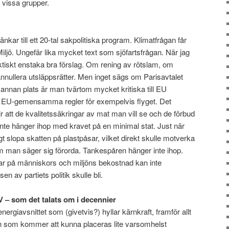
r vissa grupper.
nkar till ett 20-tal sakpolitiska program. Klimatfrågan får
iljö. Ungefär lika mycket text som sjöfartsfrågan. När jag
 faktiskt enstaka bra förslag. Om rening av rötslam, om
nullera utsläppsrätter. Men inget sägs om Parisavtalet
å annan plats är man tvärtom mycket kritiska till EU
EU-gemensamma regler för exempelvis flyget. Det
ir att de kvalitetssäkringar av mat man vill se och de förbud
nte hänger ihop med kravet på en minimal stat. Just när
rigt slopa skatten på plastpåsar, vilket direkt skulle motverka
m man säger sig förorda. Tankespåren hänger inte ihop.
ngar på människors och miljöns bekostnad kan inte
 av partiets politik skulle bli.
 – som det talats om i decennier
nergiavsnittet som (givetvis?) hyllar kärnkraft, framför allt
h som kommer att kunna placeras lite varsomhelst