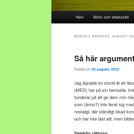
Main menu
Hem
Motiv och arbetssätt
Skip to primary content
Skip to secondary content
MONTHLY ARCHIVES:
AUGUSTI 20
Så här argument
Posted on
30 augusti, 2022
Jag ägnade en stund åt att läs
(MED) har på sin hemsida. Inte f
funderar på att ge dem min rös
som (ännu?) inte lierat sig me
nostalgi, där ständigt ökad kon
och har inte läst allt, men bilden
Selektiv rättvisa