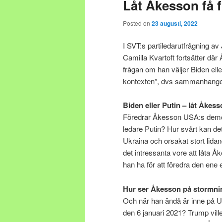
Låt Åkesson få f
Posted on
23 augusti, 2022
I SVT:s partiledarutfrågning 
Camilla Kvartoft fortsätter dä
frågan om han väljer Biden ell
kontexten”, dvs sammanhanget.
Biden eller Putin – låt Åkess
Föredrar Åkesson USA:s demokr
ledare Putin? Hur svårt kan det
Ukraina och orsakat stort lida
det intressanta vore att låta Å
han ha för att föredra den ene e
Hur ser Åkesson på stormni
Och när han ändå är inne på 
den 6 januari 2021? Trump ville 