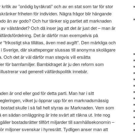
 kritik av ”onödig byråkrati” och av en stat som tar för stor
skränker friheten för individen. Några frågor blir hängande
ondo än av godo? Och hur tänker sig partiet att marknaden
 av välståndet? Och då inser jag att det är just det – man är
välfärdsfördelning. Det är därför man exempelvis på
lor ”frikostigt ska tillåtas, även med avgift”. Den märkliga och
r i Sverige, där skattepengar slussas till anonyma skolägare
a. Och det är väl därför man stegvis vill ersätta
er för barnfamiljer. Barnbidraget är ju den reform som
lustrerar vad generell välfärdspolitik innebär.
n är ond eller god för detta parti. Man har i sitt
egleringen, vilket ju öppnar upp för en marknadsmässig
en bostad skulle i så fall helt styras av Marknaden. Vem som
 en sådan omläggning är inte svårt att räkna ut. Inte nog
äller bostadsrätter tillfört miljarder till samhällsekonomin –
 för miljoner svenskar i hyresrätt. Tydligen anser man att