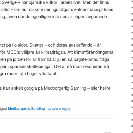
Sverige – har ojämlika villkor i arbetslivet. Men det finns
ittet – om hur diskrimineringsfrågor slentrianmässigt finns
g, även där de egentligen inte spelar någon avgörande
tet på tio sidor. Skatter – och deras avskaffande – är
re för MED:s väljare än klimatfrågan. Att klimatförändringarna
oren på jorden för all framtid är ju en så bagatellartad fråga i
par i sparade skattepengar. Det är så man resonerar. Så
ågra rader från höger ytterkant.
e kan enkelt googla på Medborgerlig Samling – eller hellre
gged
Medborgerlig Samling
|
Leave a reply