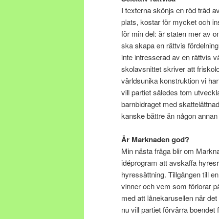
I texterna skönjs en röd tråd av
plats, kostar för mycket och in
för min del: är staten mer av 
ska skapa en rättvis fördelning
inte intresserad av en rättvis 
skolavsnittet skriver att frisko
världsunika konstruktion vi ha
vill partiet således tom utveckl
barnbidraget med skattelättnad
kanske bättre än någon annan il
Är Marknaden god?
Min nästa fråga blir om Marknade
idéprogram att avskaffa hyresr
hyressättning. Tillgången till 
vinner och vem som förlorar på
med att lånekarusellen när det g
nu vill partiet förvärra boendet