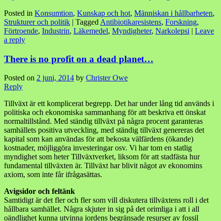
Posted in
Konsumtion
,
Kunskap och hot
,
Människan i hållbarheten
,
Strukturer och politik
|
Tagged
Antibiotikaresistens
,
Forskning
,
Förtroende
,
Industrin
,
Läkemedel
,
Myndigheter
,
Narkolepsi
|
Leave
a reply
There is no profit on a dead planet…
Posted on
2 juni, 2014
by
Christer Owe
Reply
Tillväxt är ett komplicerat begrepp. Det har under lång tid används i
politiska och ekonomiska sammanhang för att beskriva ett önskat
normaltillstånd. Med ständig tillväxt på några procent garanteras
samhällets positiva utveckling, med ständig tillväxt genereras det
kapital som kan användas för att bekosta välfärdens (ökande)
kostnader, möjliggöra investeringar osv. Vi har tom en statlig
myndighet som heter Tillväxtverket, liksom för att stadfästa hur
fundamental tillväxten är. Tillväxt har blivit något av ekonomins
axiom, som inte får ifrågasättas.
Avigsidor och feltänk
Samtidigt är det fler och fler som vill diskutera tillväxtens roll i det
hållbara samhället. Några skjuter in sig på det orimliga i att i all
oändlighet kunna utvinna jordens begränsade resurser av fossil