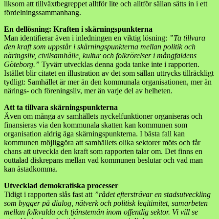
liksom att tillväxtbegreppet alltför lite och alltför sällan sätts in i ett
fördelningssammanhang.
En dellösning: Kraften i skärningspunkterna
Man identifierar även i inledningen en viktig lösning:
”Ta tillvara
den kraft som uppstår i skärningspunkterna mellan politik och
näringsliv, civilsamhälle, kultur och folkrörelser i mångfaldens
Göteborg.”
Tyvärr utvecklas denna goda tanke inte i rapporten.
Istället blir citatet en illustration av det som sällan uttrycks tillräckligt
tydligt: Samhället är mer än den kommunala organisationen, mer än
närings- och föreningsliv, mer än varje del av helheten.
Att ta tillvara skärningspunkterna
Även om många av samhällets nyckelfunktioner organiseras och
finansieras via den kommunala skatten kan kommunen som
organisation aldrig äga skärningspunkterna. I bästa fall kan
kommunen möjliggöra att samhällets olika sektorer möts och får
chans att utveckla den kraft som rapporten talar om. Det finns en
outtalad diskrepans mellan vad kommunen beslutar och vad man
kan åstadkomma.
Utvecklad demokratiska processer
Tidigt i rapporten slås fast att
”rådet eftersträvar en stadsutveckling
som bygger på dialog, nätverk och politisk legitimitet, samarbeten
mellan folkvalda och tjänstemän inom offentlig sektor. Vi vill se