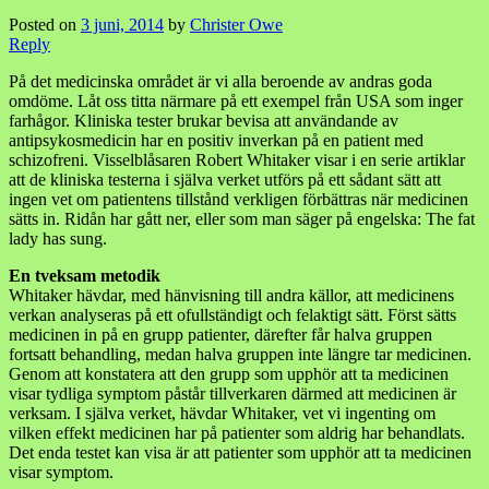
Posted on
3 juni, 2014
by
Christer Owe
Reply
På det medicinska området är vi alla beroende av andras goda
omdöme. Låt oss titta närmare på ett exempel från USA som inger
farhågor. Kliniska tester brukar bevisa att användande av
antipsykosmedicin har en positiv inverkan på en patient med
schizofreni. Visselblåsaren Robert Whitaker visar i en serie artiklar
att de kliniska testerna i själva verket utförs på ett sådant sätt att
ingen vet om patientens tillstånd verkligen förbättras när medicinen
sätts in. Ridån har gått ner, eller som man säger på engelska: The fat
lady has sung.
En tveksam metodik
Whitaker hävdar, med hänvisning till andra källor, att medicinens
verkan analyseras på ett ofullständigt och felaktigt sätt. Först sätts
medicinen in på en grupp patienter, därefter får halva gruppen
fortsatt behandling, medan halva gruppen inte längre tar medicinen.
Genom att konstatera att den grupp som upphör att ta medicinen
visar tydliga symptom påstår tillverkaren därmed att medicinen är
verksam. I själva verket, hävdar Whitaker, vet vi ingenting om
vilken effekt medicinen har på patienter som aldrig har behandlats.
Det enda testet kan visa är att patienter som upphör att ta medicinen
visar symptom.