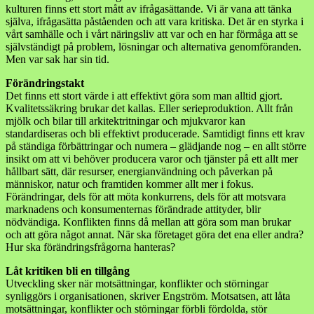
kulturen finns ett stort mått av ifrågasättande. Vi är vana att tänka
själva, ifrågasätta påståenden och att vara kritiska. Det är en styrka i
vårt samhälle och i vårt näringsliv att var och en har förmåga att se
självständigt på problem, lösningar och alternativa genomföranden.
Men var sak har sin tid.
Förändringstakt
Det finns ett stort värde i att effektivt göra som man alltid gjort.
Kvalitetssäkring brukar det kallas. Eller serieproduktion. Allt från
mjölk och bilar till arkitektritningar och mjukvaror kan
standardiseras och bli effektivt producerade. Samtidigt finns ett krav
på ständiga förbättringar och numera – glädjande nog – en allt större
insikt om att vi behöver producera varor och tjänster på ett allt mer
hållbart sätt, där resurser, energianvändning och påverkan på
människor, natur och framtiden kommer allt mer i fokus.
Förändringar, dels för att möta konkurrens, dels för att motsvara
marknadens och konsumenternas förändrade attityder, blir
nödvändiga. Konflikten finns då mellan att göra som man brukar
och att göra något annat. När ska företaget göra det ena eller andra?
Hur ska förändringsfrågorna hanteras?
Låt kritiken bli en tillgång
Utveckling sker när motsättningar, konflikter och störningar
synliggörs i organisationen, skriver Engström. Motsatsen, att låta
motsättningar, konflikter och störningar förbli fördolda, stör