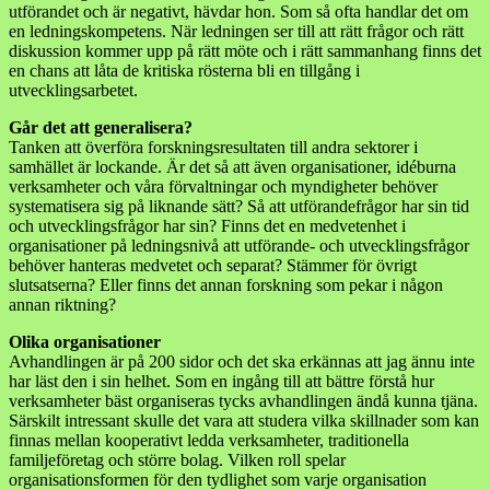
utförandet och är negativt, hävdar hon. Som så ofta handlar det om
en ledningskompetens. När ledningen ser till att rätt frågor och rätt
diskussion kommer upp på rätt möte och i rätt sammanhang finns det
en chans att låta de kritiska rösterna bli en tillgång i
utvecklingsarbetet.
Går det att generalisera?
Tanken att överföra forskningsresultaten till andra sektorer i
samhället är lockande. Är det så att även organisationer, idéburna
verksamheter och våra förvaltningar och myndigheter behöver
systematisera sig på liknande sätt? Så att utförandefrågor har sin tid
och utvecklingsfrågor har sin? Finns det en medvetenhet i
organisationer på ledningsnivå att utförande- och utvecklingsfrågor
behöver hanteras medvetet och separat? Stämmer för övrigt
slutsatserna? Eller finns det annan forskning som pekar i någon
annan riktning?
Olika organisationer
Avhandlingen är på 200 sidor och det ska erkännas att jag ännu inte
har läst den i sin helhet. Som en ingång till att bättre förstå hur
verksamheter bäst organiseras tycks avhandlingen ändå kunna tjäna.
Särskilt intressant skulle det vara att studera vilka skillnader som kan
finnas mellan kooperativt ledda verksamheter, traditionella
familjeföretag och större bolag. Vilken roll spelar
organisationsformen för den tydlighet som varje organisation