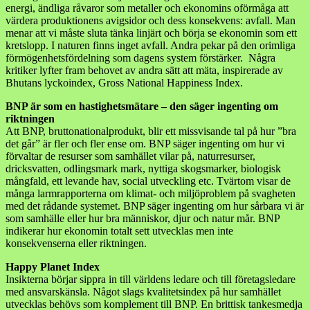
energi, ändliga råvaror som metaller och ekonomins oförmåga att
värdera produktionens avigsidor och dess konsekvens: avfall. Man
menar att vi måste sluta tänka linjärt och börja se ekonomin som ett
kretslopp. I naturen finns inget avfall. Andra pekar på den orimliga
förmögenhetsfördelning som dagens system förstärker. Några
kritiker lyfter fram behovet av andra sätt att mäta, inspirerade av
Bhutans lyckoindex, Gross National Happiness Index.
BNP är som en hastighetsmätare – den säger ingenting om
riktningen
Att BNP, bruttonationalprodukt, blir ett missvisande tal på hur ”bra
det går” är fler och fler ense om. BNP säger ingenting om hur vi
förvaltar de resurser som samhället vilar på, naturresurser,
dricksvatten, odlingsmark mark, nyttiga skogsmarker, biologisk
mångfald, ett levande hav, social utveckling etc. Tvärtom visar de
många larmrapporterna om klimat- och miljöproblem på svagheten
med det rådande systemet. BNP säger ingenting om hur sårbara vi är
som samhälle eller hur bra människor, djur och natur mår. BNP
indikerar hur ekonomin totalt sett utvecklas men inte
konsekvenserna eller riktningen.
Happy Planet Index
Insikterna börjar sippra in till världens ledare och till företagsledare
med ansvarskänsla. Något slags kvalitetsindex på hur samhället
utvecklas behövs som komplement till BNP. En brittisk tankesmedja