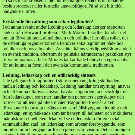
än så och konkretiserar inte hur delaktighet relateras till rådande
beslutsprocesser eller formella ansvarsfrågor. På så sätt blir idén
hängande i luften.
Fristående förvaltning som söker legitimitet?
I ett annat avsnitt under Ledning och ledarskap återger rapporten
tankar från Harward-professor Mark Moore. I korthet handlar det
om att förvaltningen, allmänheten och politiker har olika roller, där
de offentliga organisationerna behöver söka legitimitet både hos
politiker och hos allmänhet. Avsnittet känns verklighetsfrämmande i
en svensk tradition, eftersom de politiska nämnderna i praktiken styr
förvaltningarnas arbete. Moores tankar hade behövt en egen analys
för att kunna ta form i den svenska kommunala traditionen.
Ledning, ledarskap och en otillräcklig slutsats
Lite tydligare blir rapporten i sitt resonemang kring skillnaden
mellan ledning och ledarskap. Ledning handlar om styrning, ansvar
och att kunna utkrävas ansvar, hävdar rapporten, och särskiljer det
från ledarskapet, som mer handlar om personers egenskaper och
former för att leda på olika nivåer. Rapporten föreslår att ett
förvaltande ledarskap ersätts av en samhällsbyggande ledning och
ledarskap, ett nytänkande som tar hänsyn till helheten och inkluderar
människorna i helheten. Man vill se ett ledarskap för en socialt
sammanhållen stad, ett ledarskap som arbetar förebyggande, som
mobiliserar och engagerar för en gemensam vision. Det är möjligen
ett steg i rätt riktning, men betydligt mer innovativt hade varit om