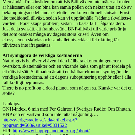
Men ändå. Trots insikten om att BNP-tillväxten inte mäter att maten
är hälsosam eller om bina kan samla pollen och nektar utan att dö av
bekämpningsmedel landar Gelotte i en konventionell slutsats: Först
lite traditionell tillväxt, sedan kan vi upprätthålla ”sådana (kvalitets-)
värden”. Först skapa problem, sedan – i bästa fall – åtgärda dem.
Just detta synsätt, att frambesvärja BNP-tillväxt till varje pris är ju
det som orsakat många av dagens stora kriser! Även om
ekosystemen skövlas och samhället utvecklas i fel riktning får
tillväxten inte ifrågasättas.
Att synliggöra de verkliga kostnaderna
Naturligtvis behöver vi även i den hållbara ekonomin generera
överskott, skatteintäkter och en växande kaka som går att fördela på
ett rättvist sätt. Skillnaden är att i en hållbar ekonomi synliggörs de
verkliga kostnaderna, så att dagens suboptimering upphör eller i alla
fall kraftigt begränsas.
There is no profit on a dead planet, som någon sa. Kanske var det en
stolle?
Länktips:
GNH-Index, 6 min med Per Gahrton i Sveriges Radio: Om Bhutan,
BNP och en västvärld som inte fattat någonting….
http://sverigesradio.se/sida/artikel.aspx?
programid=503&artikel=5831522
HPI:
http://www.happyplanetindex.org/about/