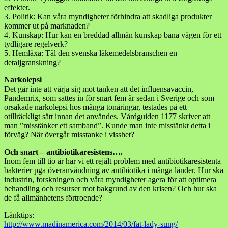
effekter.
3. Politik: Kan våra myndigheter förhindra att skadliga produkter
kommer ut på marknaden?
4. Kunskap: Hur kan en breddad allmän kunskap bana vägen för ett
tydligare regelverk?
5. Hemläxa: Tål den svenska läkemedelsbranschen en
detaljgranskning?
Narkolepsi
Det går inte att värja sig mot tanken att det influensavaccin,
Pandemrix, som sattes in för snart fem år sedan i Sverige och som
orsakade narkolepsi hos många tonåringar, testades på ett
otillräckligt sätt innan det användes. Vårdguiden 1177 skriver att
man ”misstänker ett samband”. Kunde man inte misstänkt detta i
förväg? När övergår misstanke i visshet?
Och snart – antibiotikaresistens….
Inom fem till tio år har vi ett rejält problem med antibiotikaresistenta
bakterier pga överanvändning av antibiotika i många länder. Hur ska
industrin, forskningen och våra myndigheter agera för att optimera
behandling och resurser mot bakgrund av den krisen? Och hur ska
de få allmänhetens förtroende?
Länktips:
http://www.madinamerica.com/2014/03/fat-lady-sung/