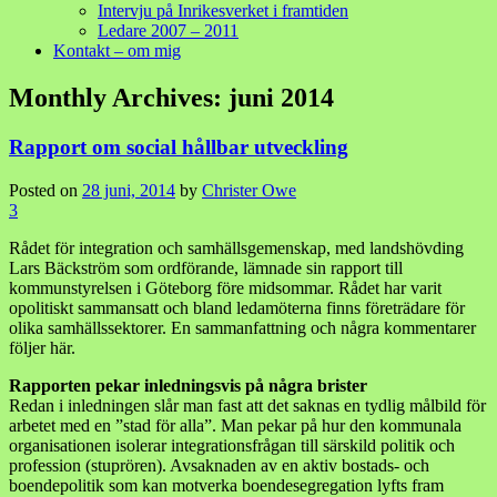
Intervju på Inrikesverket i framtiden
Ledare 2007 – 2011
Kontakt – om mig
Monthly Archives:
juni 2014
Rapport om social hållbar utveckling
Posted on
28 juni, 2014
by
Christer Owe
3
Rådet för integration och samhällsgemenskap, med landshövding
Lars Bäckström som ordförande, lämnade sin rapport till
kommunstyrelsen i Göteborg före midsommar. Rådet har varit
opolitiskt sammansatt och bland ledamöterna finns företrädare för
olika samhällssektorer. En sammanfattning och några kommentarer
följer här.
Rapporten pekar inledningsvis på några brister
Redan i inledningen slår man fast att det saknas en tydlig målbild för
arbetet med en ”stad för alla”. Man pekar på hur den kommunala
organisationen isolerar integrationsfrågan till särskild politik och
profession (stuprören). Avsaknaden av en aktiv bostads- och
boendepolitik som kan motverka boendesegregation lyfts fram