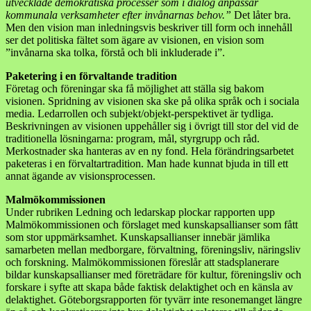
utvecklade demokratiska processer som i dialog anpassar
kommunala verksamheter efter invånarnas behov.”
Det låter bra.
Men den vision man inledningsvis beskriver till form och innehåll
ser det politiska fältet som ägare av visionen, en vision som
”invånarna ska tolka, förstå och bli inkluderade i”.
Paketering i en förvaltande tradition
Företag och föreningar ska få möjlighet att ställa sig bakom
visionen. Spridning av visionen ska ske på olika språk och i sociala
media. Ledarrollen och subjekt/objekt-perspektivet är tydliga.
Beskrivningen av visionen uppehåller sig i övrigt till stor del vid de
traditionella lösningarna: program, mål, styrgrupp och råd.
Merkostnader ska hanteras av en ny fond. Hela förändringsarbetet
paketeras i en förvaltartradition. Man hade kunnat bjuda in till ett
annat ägande av visionsprocessen.
Malmökommissionen
Under rubriken Ledning och ledarskap plockar rapporten upp
Malmökommissionen och förslaget med kunskapsallianser som fått
som stor uppmärksamhet. Kunskapsallianser innebär jämlika
samarbeten mellan medborgare, förvaltning, föreningsliv, näringsliv
och forskning. Malmökommissionen föreslår att stadsplanerare
bildar kunskapsallianser med företrädare för kultur, föreningsliv och
forskare i syfte att skapa både faktisk delaktighet och en känsla av
delaktighet. Göteborgsrapporten för tyvärr inte resonemanget längre