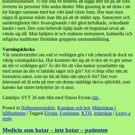
konsensustänket. Vi har ofta en tendens att lägga mer tid på att vara
överens än personer från andra länder. Min gissning är att detta i sin
tur hänger samman med hur vårt land växte fram. Har man bara
några få grannar måste man lita på att de ställer upp. Samsynen och
samhörigheten blev livsavgörande i det glest befolkade, svårodlade
landet i norr. Den som behövde hjälp hade ett begränsat urval att
vända sig till. Man hjälptes åt och maktens instrument, kulturella och
religiösa traditioner förstärkte gruppens sammanhållning.
Varningsklocka
Vår omedvetenhet om vad vi verkligen gör i vår yrkesroll är dock en
viktig varningsklocka. Hur kommer det sig att vi tror att vi gör annat
än det vi verkligen gör? Är det för att våra tankar sysselsätter sig
med annat än det vi faktiskt säger och gör? Att vi letar efter sätt att
formulera saker, som tar tid att hitta rätt uttryck för? Det vore
intressant att få reda på mer om denna märkligt skeva självbild, som
kanske har större betydelse än vi anar.
Länktips: SVT 26 min film med Simon Elvnäs
här
.
Posted in
Helhetsperspektiv
,
Kunskap och hot
,
Människan i
hållbarheten
|
Tagged
Elvnäs
,
Forskning
,
KTH
,
ledarskap
|
Leave a
reply
Medicin som hotar – inte botar – patienten