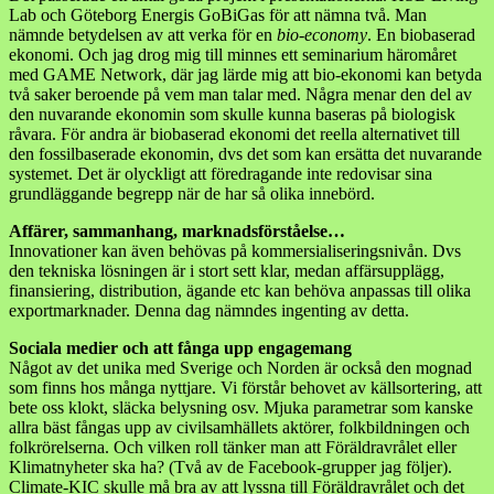
Lab och Göteborg Energis GoBiGas för att nämna två. Man
nämnde betydelsen av att verka för en
bio-economy
. En biobaserad
ekonomi. Och jag drog mig till minnes ett seminarium häromåret
med GAME Network, där jag lärde mig att bio-ekonomi kan betyda
två saker beroende på vem man talar med. Några menar den del av
den nuvarande ekonomin som skulle kunna baseras på biologisk
råvara. För andra är biobaserad ekonomi det reella alternativet till
den fossilbaserade ekonomin, dvs det som kan ersätta det nuvarande
systemet. Det är olyckligt att föredragande inte redovisar sina
grundläggande begrepp när de har så olika innebörd.
Affärer, sammanhang, marknadsförståelse…
Innovationer kan även behövas på kommersialiseringsnivån. Dvs
den tekniska lösningen är i stort sett klar, medan affärsupplägg,
finansiering, distribution, ägande etc kan behöva anpassas till olika
exportmarknader. Denna dag nämndes ingenting av detta.
Sociala medier och att fånga upp engagemang
Något av det unika med Sverige och Norden är också den mognad
som finns hos många nyttjare. Vi förstår behovet av källsortering, att
bete oss klokt, släcka belysning osv. Mjuka parametrar som kanske
allra bäst fångas upp av civilsamhällets aktörer, folkbildningen och
folkrörelserna. Och vilken roll tänker man att Föräldravrålet eller
Klimatnyheter ska ha? (Två av de Facebook-grupper jag följer).
Climate-KIC skulle må bra av att lyssna till Föräldravrålet och det