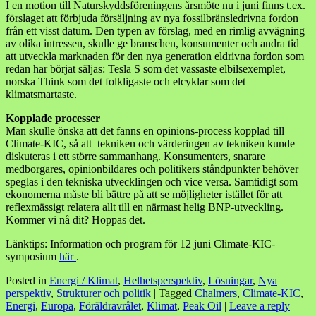
I en motion till Naturskyddsföreningens årsmöte nu i juni finns t.ex.
förslaget att förbjuda försäljning av nya fossilbränsledrivna fordon
från ett visst datum. Den typen av förslag, med en rimlig avvägning
av olika intressen, skulle ge branschen, konsumenter och andra tid
att utveckla marknaden för den nya generation eldrivna fordon som
redan har börjat säljas: Tesla S som det vassaste elbilsexemplet,
norska Think som det folkligaste och elcyklar som det
klimatsmartaste.
Kopplade processer
Man skulle önska att det fanns en opinions-process kopplad till
Climate-KIC, så att tekniken och värderingen av tekniken kunde
diskuteras i ett större sammanhang. Konsumenters, snarare
medborgares, opinionbildares och politikers ståndpunkter behöver
speglas i den tekniska utvecklingen och vice versa. Samtidigt som
ekonomerna måste bli bättre på att se möjligheter istället för att
reflexmässigt relatera allt till en närmast helig BNP-utveckling.
Kommer vi nå dit? Hoppas det.
Länktips: Information och program för 12 juni Climate-KIC-
symposium
här
.
Posted in
Energi / Klimat
,
Helhetsperspektiv
,
Lösningar
,
Nya
perspektiv
,
Strukturer och politik
|
Tagged
Chalmers
,
Climate-KIC
,
Energi
,
Europa
,
Föräldravrålet
,
Klimat
,
Peak Oil
|
Leave a reply