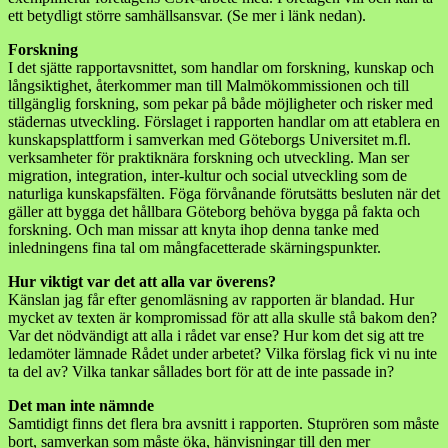
ett betydligt större samhällsansvar. (Se mer i länk nedan).
Forskning
I det sjätte rapportavsnittet, som handlar om forskning, kunskap och
långsiktighet, återkommer man till Malmökommissionen och till
tillgänglig forskning, som pekar på både möjligheter och risker med
städernas utveckling. Förslaget i rapporten handlar om att etablera en
kunskapsplattform i samverkan med Göteborgs Universitet m.fl.
verksamheter för praktiknära forskning och utveckling. Man ser
migration, integration, inter-kultur och social utveckling som de
naturliga kunskapsfälten. Föga förvånande förutsätts besluten när det
gäller att bygga det hållbara Göteborg behöva bygga på fakta och
forskning. Och man missar att knyta ihop denna tanke med
inledningens fina tal om mångfacetterade skärningspunkter.
Hur viktigt var det att alla var överens?
Känslan jag får efter genomläsning av rapporten är blandad. Hur
mycket av texten är kompromissad för att alla skulle stå bakom den?
Var det nödvändigt att alla i rådet var ense? Hur kom det sig att tre
ledamöter lämnade Rådet under arbetet? Vilka förslag fick vi nu inte
ta del av? Vilka tankar sållades bort för att de inte passade in?
Det man inte nämnde
Samtidigt finns det flera bra avsnitt i rapporten. Stuprören som måste
bort, samverkan som måste öka, hänvisningar till den mer