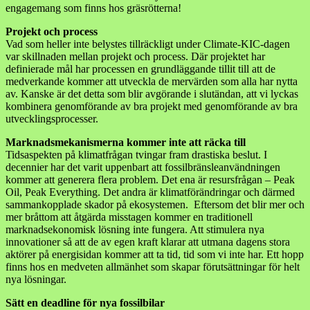
engagemang som finns hos gräsrötterna!
Projekt och process
Vad som heller inte belystes tillräckligt under Climate-KIC-dagen
var skillnaden mellan projekt och process. Där projektet har
definierade mål har processen en grundläggande tillit till att de
medverkande kommer att utveckla de mervärden som alla har nytta
av. Kanske är det detta som blir avgörande i slutändan, att vi lyckas
kombinera genomförande av bra projekt med genomförande av bra
utvecklingsprocesser.
Marknadsmekanismerna kommer inte att räcka till
Tidsaspekten på klimatfrågan tvingar fram drastiska beslut. I
decennier har det varit uppenbart att fossilbränsleanvändningen
kommer att generera flera problem. Det ena är resursfrågan – Peak
Oil, Peak Everything. Det andra är klimatförändringar och därmed
sammankopplade skador på ekosystemen. Eftersom det blir mer och
mer bråttom att åtgärda misstagen kommer en traditionell
marknadsekonomisk lösning inte fungera. Att stimulera nya
innovationer så att de av egen kraft klarar att utmana dagens stora
aktörer på energisidan kommer att ta tid, tid som vi inte har. Ett hopp
finns hos en medveten allmänhet som skapar förutsättningar för helt
nya lösningar.
Sätt en deadline för nya fossilbilar