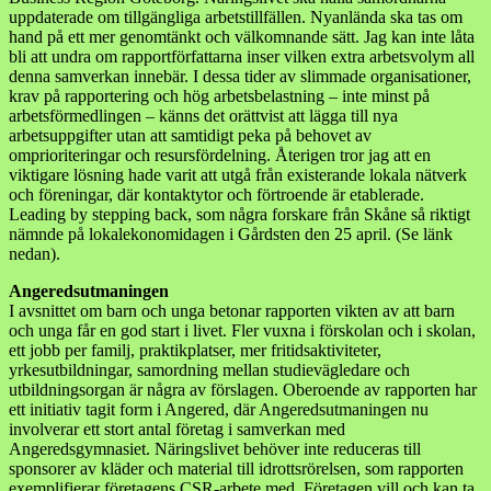
uppdaterade om tillgängliga arbetstillfällen. Nyanlända ska tas om
hand på ett mer genomtänkt och välkomnande sätt. Jag kan inte låta
bli att undra om rapportförfattarna inser vilken extra arbetsvolym all
denna samverkan innebär. I dessa tider av slimmade organisationer,
krav på rapportering och hög arbetsbelastning – inte minst på
arbetsförmedlingen – känns det orättvist att lägga till nya
arbetsuppgifter utan att samtidigt peka på behovet av
omprioriteringar och resursfördelning. Återigen tror jag att en
viktigare lösning hade varit att utgå från existerande lokala nätverk
och föreningar, där kontaktytor och förtroende är etablerade.
Leading by stepping back, som några forskare från Skåne så riktigt
nämnde på lokalekonomidagen i Gårdsten den 25 april. (Se länk
nedan).
Angeredsutmaningen
I avsnittet om barn och unga betonar rapporten vikten av att barn
och unga får en god start i livet. Fler vuxna i förskolan och i skolan,
ett jobb per familj, praktikplatser, mer fritidsaktiviteter,
yrkesutbildningar, samordning mellan studievägledare och
utbildningsorgan är några av förslagen. Oberoende av rapporten har
ett initiativ tagit form i Angered, där Angeredsutmaningen nu
involverar ett stort antal företag i samverkan med
Angeredsgymnasiet. Näringslivet behöver inte reduceras till
sponsorer av kläder och material till idrottsrörelsen, som rapporten
exemplifierar företagens CSR-arbete med. Företagen vill och kan ta