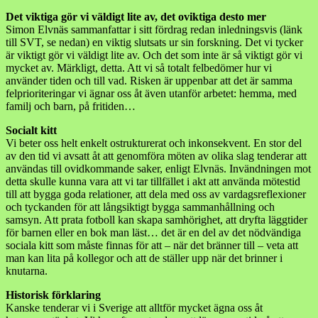
Det viktiga gör vi väldigt lite av, det oviktiga desto mer
Simon Elvnäs sammanfattar i sitt fördrag redan inledningsvis (länk
till SVT, se nedan) en viktig slutsats ur sin forskning. Det vi tycker
är viktigt gör vi väldigt lite av. Och det som inte är så viktigt gör vi
mycket av. Märkligt, detta. Att vi så totalt felbedömer hur vi
använder tiden och till vad. Risken är uppenbar att det är samma
felprioriteringar vi ägnar oss åt även utanför arbetet: hemma, med
familj och barn, på fritiden…
Socialt kitt
Vi beter oss helt enkelt ostrukturerat och inkonsekvent. En stor del
av den tid vi avsatt åt att genomföra möten av olika slag tenderar att
användas till ovidkommande saker, enligt Elvnäs. Invändningen mot
detta skulle kunna vara att vi tar tillfället i akt att använda mötestid
till att bygga goda relationer, att dela med oss av vardagsreflexioner
och tyckanden för att långsiktigt bygga sammanhållning och
samsyn. Att prata fotboll kan skapa samhörighet, att dryfta läggtider
för barnen eller en bok man läst… det är en del av det nödvändiga
sociala kitt som måste finnas för att – när det bränner till – veta att
man kan lita på kollegor och att de ställer upp när det brinner i
knutarna.
Historisk förklaring
Kanske tenderar vi i Sverige att alltför mycket ägna oss åt