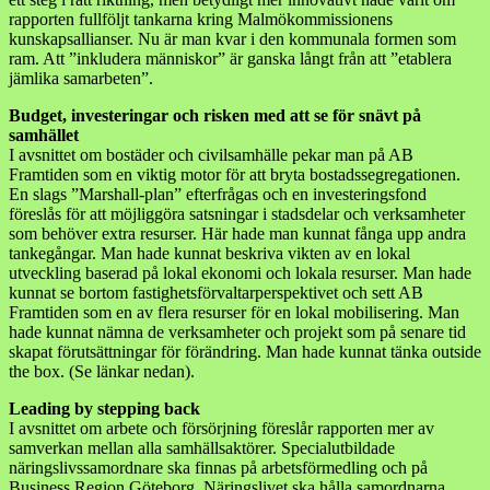
rapporten fullföljt tankarna kring Malmökommissionens
kunskapsallianser. Nu är man kvar i den kommunala formen som
ram. Att ”inkludera människor” är ganska långt från att ”etablera
jämlika samarbeten”.
Budget, investeringar och risken med att se för snävt på
samhället
I avsnittet om bostäder och civilsamhälle pekar man på AB
Framtiden som en viktig motor för att bryta bostadssegregationen.
En slags ”Marshall-plan” efterfrågas och en investeringsfond
föreslås för att möjliggöra satsningar i stadsdelar och verksamheter
som behöver extra resurser. Här hade man kunnat fånga upp andra
tankegångar. Man hade kunnat beskriva vikten av en lokal
utveckling baserad på lokal ekonomi och lokala resurser. Man hade
kunnat se bortom fastighetsförvaltarperspektivet och sett AB
Framtiden som en av flera resurser för en lokal mobilisering. Man
hade kunnat nämna de verksamheter och projekt som på senare tid
skapat förutsättningar för förändring. Man hade kunnat tänka outside
the box. (Se länkar nedan).
Leading by stepping back
I avsnittet om arbete och försörjning föreslår rapporten mer av
samverkan mellan alla samhällsaktörer. Specialutbildade
näringslivssamordnare ska finnas på arbetsförmedling och på
Business Region Göteborg. Näringslivet ska hålla samordnarna