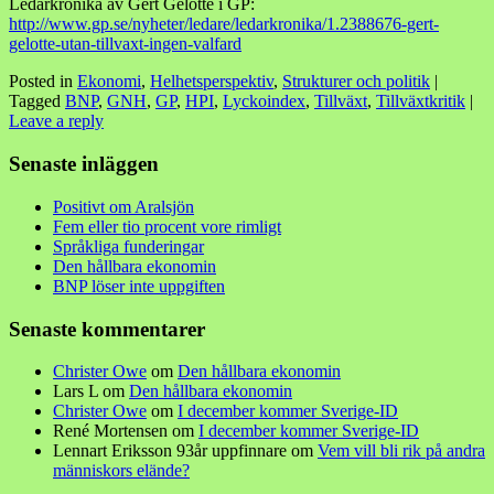
Ledarkrönika av Gert Gelotte i GP:
http://www.gp.se/nyheter/ledare/ledarkronika/1.2388676-gert-
gelotte-utan-tillvaxt-ingen-valfard
Posted in
Ekonomi
,
Helhetsperspektiv
,
Strukturer och politik
|
Tagged
BNP
,
GNH
,
GP
,
HPI
,
Lyckoindex
,
Tillväxt
,
Tillväxtkritik
|
Leave a reply
Senaste inläggen
Positivt om Aralsjön
Fem eller tio procent vore rimligt
Språkliga funderingar
Den hållbara ekonomin
BNP löser inte uppgiften
Senaste kommentarer
Christer Owe
om
Den hållbara ekonomin
Lars L
om
Den hållbara ekonomin
Christer Owe
om
I december kommer Sverige-ID
René Mortensen
om
I december kommer Sverige-ID
Lennart Eriksson 93år uppfinnare
om
Vem vill bli rik på andra
människors elände?