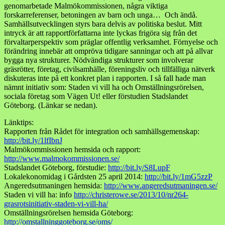
genomarbetade Malmökommissionen, några viktiga
forskarreferenser, betoningen av barn och unga… Och ändå.
Samhällsutvecklingen styrs bara delvis av politiska beslut. Mitt
intryck är att rapportförfattarna inte lyckas frigöra sig från det
förvaltarperspektiv som präglar offentlig verksamhet. Förnyelse och
förändring innebär att ompröva tidigare sanningar och att på allvar
bygga nya strukturer. Nödvändiga strukturer som involverar
gräsrötter, företag, civilsamhälle, föreningsliv och tillfälliga nätverk
diskuteras inte på ett konkret plan i rapporten. I så fall hade man
nämnt initiativ som: Staden vi vill ha och Omställningsrörelsen,
sociala företag som Vägen Ut! eller förstudien Stadslandet
Göteborg. (Länkar se nedan).
Länktips:
Rapporten från Rådet för integration och samhällsgemenskap:
http://bit.ly/1lfIbnJ
Malmökommissionen hemsida och rapport:
http://www.malmokommissionen.se/
Stadslandet Göteborg, förstudie:
http://bit.ly/S8LupF
Lokalekonomidag i Gårdsten 25 april 2014:
http://bit.ly/1mG5zzP
Angeredsutmaningen hemsida:
http://www.angeredsutmaningen.se/
Staden vi vill ha: info
http://christerowe.se/2013/10/nr264-
grasrotsinitiativ-staden-vi-vill-ha/
Omställningsrörelsen hemsida Göteborg:
http://omstallninggoteborg.se/oms/