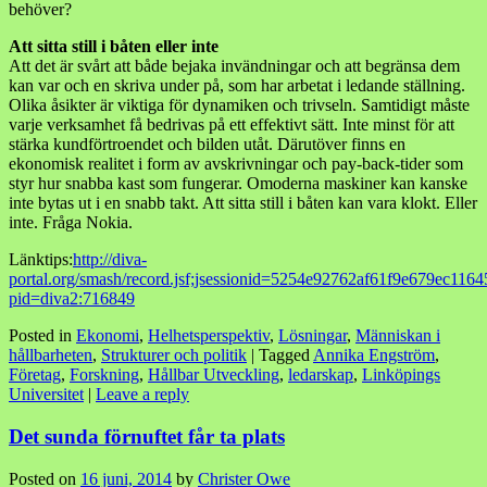
behöver?
Att sitta still i båten eller inte
Att det är svårt att både bejaka invändningar och att begränsa dem
kan var och en skriva under på, som har arbetat i ledande ställning.
Olika åsikter är viktiga för dynamiken och trivseln. Samtidigt måste
varje verksamhet få bedrivas på ett effektivt sätt. Inte minst för att
stärka kundförtroendet och bilden utåt. Därutöver finns en
ekonomisk realitet i form av avskrivningar och pay-back-tider som
styr hur snabba kast som fungerar. Omoderna maskiner kan kanske
inte bytas ut i en snabb takt. Att sitta still i båten kan vara klokt. Eller
inte. Fråga Nokia.
Länktips:
http://diva-
portal.org/smash/record.jsf;jsessionid=5254e92762af61f9e679ec1164
pid=diva2:716849
Posted in
Ekonomi
,
Helhetsperspektiv
,
Lösningar
,
Människan i
hållbarheten
,
Strukturer och politik
|
Tagged
Annika Engström
,
Företag
,
Forskning
,
Hållbar Utveckling
,
ledarskap
,
Linköpings
Universitet
|
Leave a reply
Det sunda förnuftet får ta plats
Posted on
16 juni, 2014
by
Christer Owe