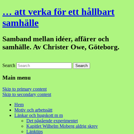
… att verka för ett hållbart
samhälle
Samband mellan idéer, affärer och
samhälle. Av Christer Owe, Göteborg.
Search
Main menu
Skip to primary content
Skip to secondary content
Hem
Motiv och arbetssätt
Länkar och hugskott m m
Det pågående experimentet
Kapitlet Wilhelm Moberg aldrig skrev
Länktips