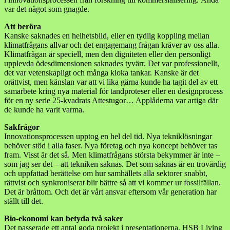
var det något som gnagde.
Att beröra
Kanske saknades en helhetsbild, eller en tydlig koppling mellan
klimatfrågans allvar och det engagemang frågan kräver av oss alla.
Klimatfrågan är speciell, men den digniteten eller den personligt
upplevda ödesdimensionen saknades tyvärr. Det var professionellt,
det var vetenskapligt och många kloka tankar. Kanske är det
orättvist, men känslan var att vi lika gärna kunde ha tagit del av ett
samarbete kring nya material för tandproteser eller en designprocess
för en ny serie 25-kvadrats Attestugor… Applåderna var artiga där
de kunde ha varit varma.
Sakfrågor
Innovationsprocessen upptog en hel del tid. Nya tekniklösningar
behöver stöd i alla faser. Nya företag och nya koncept behöver tas
fram. Visst är det så. Men klimatfrågans största bekymmer är inte –
som jag ser det – att tekniken saknas. Det som saknas är en trovärdig
och uppfattad berättelse om hur samhällets alla sektorer snabbt,
rättvist och synkroniserat blir bättre så att vi kommer ur fossilfällan.
Det är bråttom. Och det är vårt ansvar eftersom vår generation har
ställt till det.
Bio-ekonomi kan betyda två saker
Det passerade ett antal goda projekt i presentationerna. HSB Living