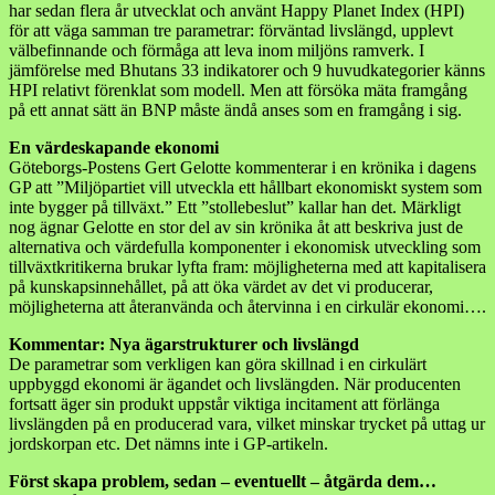
har sedan flera år utvecklat och använt Happy Planet Index (HPI)
för att väga samman tre parametrar: förväntad livslängd, upplevt
välbefinnande och förmåga att leva inom miljöns ramverk. I
jämförelse med Bhutans 33 indikatorer och 9 huvudkategorier känns
HPI relativt förenklat som modell. Men att försöka mäta framgång
på ett annat sätt än BNP måste ändå anses som en framgång i sig.
En värdeskapande ekonomi
Göteborgs-Postens Gert Gelotte kommenterar i en krönika i dagens
GP att ”Miljöpartiet vill utveckla ett hållbart ekonomiskt system som
inte bygger på tillväxt.” Ett ”stollebeslut” kallar han det. Märkligt
nog ägnar Gelotte en stor del av sin krönika åt att beskriva just de
alternativa och värdefulla komponenter i ekonomisk utveckling som
tillväxtkritikerna brukar lyfta fram: möjligheterna med att kapitalisera
på kunskapsinnehållet, på att öka värdet av det vi producerar,
möjligheterna att återanvända och återvinna i en cirkulär ekonomi….
Kommentar: Nya ägarstrukturer och livslängd
De parametrar som verkligen kan göra skillnad i en cirkulärt
uppbyggd ekonomi är ägandet och livslängden. När producenten
fortsatt äger sin produkt uppstår viktiga incitament att förlänga
livslängden på en producerad vara, vilket minskar trycket på uttag ur
jordskorpan etc. Det nämns inte i GP-artikeln.
Först skapa problem, sedan – eventuellt – åtgärda dem…