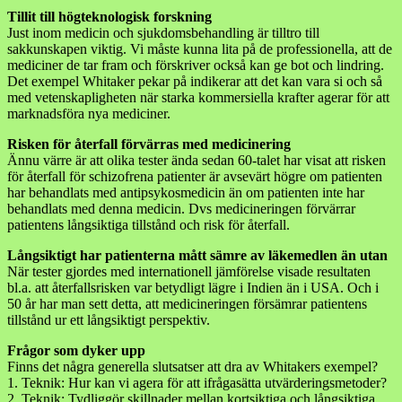
Tillit till högteknologisk forskning
Just inom medicin och sjukdomsbehandling är tilltro till
sakkunskapen viktig. Vi måste kunna lita på de professionella, att de
mediciner de tar fram och förskriver också kan ge bot och lindring.
Det exempel Whitaker pekar på indikerar att det kan vara si och så
med vetenskapligheten när starka kommersiella krafter agerar för att
marknadsföra nya mediciner.
Risken för återfall förvärras med medicinering
Ännu värre är att olika tester ända sedan 60-talet har visat att risken
för återfall för schizofrena patienter är avsevärt högre om patienten
har behandlats med antipsykosmedicin än om patienten inte har
behandlats med denna medicin. Dvs medicineringen förvärrar
patientens långsiktiga tillstånd och risk för återfall.
Långsiktigt har patienterna mått sämre av läkemedlen än utan
När tester gjordes med internationell jämförelse visade resultaten
bl.a. att återfallsrisken var betydligt lägre i Indien än i USA. Och i
50 år har man sett detta, att medicineringen försämrar patientens
tillstånd ur ett långsiktigt perspektiv.
Frågor som dyker upp
Finns det några generella slutsatser att dra av Whitakers exempel?
1. Teknik: Hur kan vi agera för att ifrågasätta utvärderingsmetoder?
2. Teknik: Tydliggör skillnader mellan kortsiktiga och långsiktiga