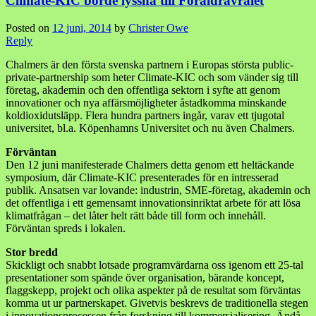
Climate-KIC borde lyssna till Föräldravrålet
Posted on
12 juni, 2014
by
Christer Owe
Reply
Chalmers är den första svenska partnern i Europas största public-
private-partnership som heter Climate-KIC och som vänder sig till
företag, akademin och den offentliga sektorn i syfte att genom
innovationer och nya affärsmöjligheter åstadkomma minskande
koldioxidutsläpp. Flera hundra partners ingår, varav ett tjugotal
universitet, bl.a. Köpenhamns Universitet och nu även Chalmers.
Förväntan
Den 12 juni manifesterade Chalmers detta genom ett heltäckande
symposium, där Climate-KIC presenterades för en intresserad
publik. Ansatsen var lovande: industrin, SME-företag, akademin och
det offentliga i ett gemensamt innovationsinriktat arbete för att lösa
klimatfrågan – det låter helt rätt både till form och innehåll.
Förväntan spreds i lokalen.
Stor bredd
Skickligt och snabbt lotsade programvärdarna oss igenom ett 25-tal
presentationer som spände över organisation, bärande koncept,
flaggskepp, projekt och olika aspekter på de resultat som förväntas
komma ut ur partnerskapet. Givetvis beskrevs de traditionella stegen
i innovationsprocessen från forskning till kommersialisering. Ändå