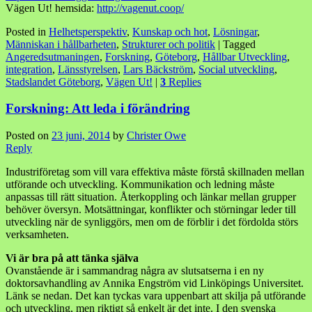
Vägen Ut! hemsida:
http://vagenut.coop/
Posted in
Helhetsperspektiv
,
Kunskap och hot
,
Lösningar
,
Människan i hållbarheten
,
Strukturer och politik
|
Tagged
Angeredsutmaningen
,
Forskning
,
Göteborg
,
Hållbar Utveckling
,
integration
,
Länsstyrelsen
,
Lars Bäckström
,
Social utveckling
,
Stadslandet Göteborg
,
Vägen Ut!
|
3
Replies
Forskning: Att leda i förändring
Posted on
23 juni, 2014
by
Christer Owe
Reply
Industriföretag som vill vara effektiva måste förstå skillnaden mellan
utförande och utveckling. Kommunikation och ledning måste
anpassas till rätt situation. Återkoppling och länkar mellan grupper
behöver översyn. Motsättningar, konflikter och störningar leder till
utveckling när de synliggörs, men om de förblir i det fördolda störs
verksamheten.
Vi är bra på att tänka själva
Ovanstående är i sammandrag några av slutsatserna i en ny
doktorsavhandling av Annika Engström vid Linköpings Universitet.
Länk se nedan. Det kan tyckas vara uppenbart att skilja på utförande
och utveckling, men riktigt så enkelt är det inte. I den svenska