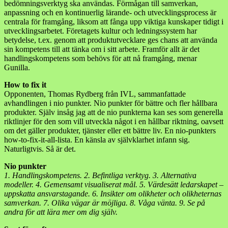
bedömningsverktyg ska användas. Förmågan till samverkan,
anpassning och en kontinuerlig lärande- och utvecklingsprocess är
centrala för framgång, liksom att fånga upp viktiga kunskaper tidigt i
utvecklingsarbetet. Företagets kultur och ledningssystem har
betydelse, t.ex. genom att produktutvecklare ges chans att använda
sin kompetens till att tänka om i sitt arbete. Framför allt är det
handlingskompetens som behövs för att nå framgång, menar
Gunilla.
How to fix it
Opponenten, Thomas Rydberg från IVL, sammanfattade
avhandlingen i nio punkter. Nio punkter för bättre och fler hållbara
produkter. Själv insåg jag att de nio punkterna kan ses som generella
riktlinjer för den som vill utveckla något i en hållbar riktning, oavsett
om det gäller produkter, tjänster eller ett bättre liv. En nio-punkters
how-to-fix-it-all-lista. En känsla av självklarhet infann sig.
Naturligtvis. Så är det.
Nio punkter
1. Handlingskompetens. 2. Befintliga verktyg. 3. Alternativa
modeller. 4. Gemensamt visualiserat mål. 5. Värdesätt ledarskapet –
uppskatta ansvarstagande. 6. Insikter om olikheter och olikheternas
samverkan. 7. Olika vägar är möjliga. 8. Våga vänta. 9. Se på
andra för att lära mer om dig själv.