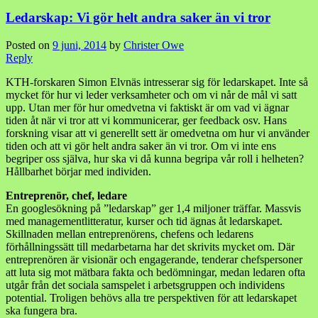
Ledarskap: Vi gör helt andra saker än vi tror
Posted on
9 juni, 2014
by
Christer Owe
Reply
KTH-forskaren Simon Elvnäs intresserar sig för ledarskapet. Inte så
mycket för hur vi leder verksamheter och om vi når de mål vi satt
upp. Utan mer för hur omedvetna vi faktiskt är om vad vi ägnar
tiden åt när vi tror att vi kommunicerar, ger feedback osv. Hans
forskning visar att vi generellt sett är omedvetna om hur vi använder
tiden och att vi gör helt andra saker än vi tror. Om vi inte ens
begriper oss själva, hur ska vi då kunna begripa vår roll i helheten?
Hållbarhet börjar med individen.
Entreprenör, chef, ledare
En googlesökning på ”ledarskap” ger 1,4 miljoner träffar. Massvis
med managementlitteratur, kurser och tid ägnas åt ledarskapet.
Skillnaden mellan entreprenörens, chefens och ledarens
förhållningssätt till medarbetarna har det skrivits mycket om. Där
entreprenören är visionär och engagerande, tenderar chefspersoner
att luta sig mot mätbara fakta och bedömningar, medan ledaren ofta
utgår från det sociala samspelet i arbetsgruppen och individens
potential. Troligen behövs alla tre perspektiven för att ledarskapet
ska fungera bra.