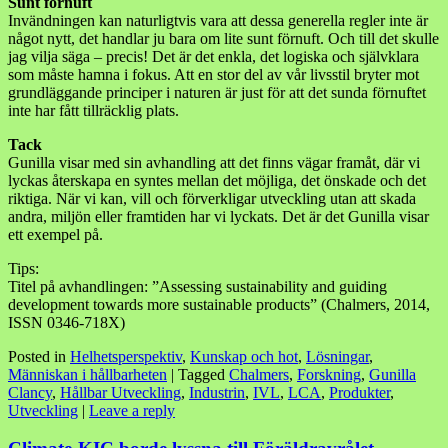
Sunt förnuft
Invändningen kan naturligtvis vara att dessa generella regler inte är
något nytt, det handlar ju bara om lite sunt förnuft. Och till det skulle
jag vilja säga – precis! Det är det enkla, det logiska och självklara
som måste hamna i fokus. Att en stor del av vår livsstil bryter mot
grundläggande principer i naturen är just för att det sunda förnuftet
inte har fått tillräcklig plats.
Tack
Gunilla visar med sin avhandling att det finns vägar framåt, där vi
lyckas återskapa en syntes mellan det möjliga, det önskade och det
riktiga. När vi kan, vill och förverkligar utveckling utan att skada
andra, miljön eller framtiden har vi lyckats. Det är det Gunilla visar
ett exempel på.
Tips:
Titel på avhandlingen: ”Assessing sustainability and guiding
development towards more sustainable products” (Chalmers, 2014,
ISSN 0346-718X)
Posted in
Helhetsperspektiv
,
Kunskap och hot
,
Lösningar
,
Människan i hållbarheten
|
Tagged
Chalmers
,
Forskning
,
Gunilla
Clancy
,
Hållbar Utveckling
,
Industrin
,
IVL
,
LCA
,
Produkter
,
Utveckling
|
Leave a reply