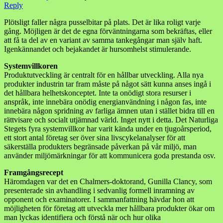
Reply
Plötsligt faller några pusselbitar på plats. Det är lika roligt varje
gång. Möjligen är det de egna förväntningarna som bekräftas, eller
att få ta del av en variant av samma tankegångar man själv haft.
Igenkännandet och bejakandet är hursomhelst stimulerande.
Systemvillkoren
Produktutveckling är centralt för en hållbar utveckling. Alla nya
produkter industrin tar fram måste på något sätt kunna anses ingå i
det hållbara helhetskonceptet. Inte ta onödigt stora resurser i
anspråk, inte innebära onödig energianvändning i någon fas, inte
innebära någon spridning av farliga ämnen utan i stället bidra till en
rättvisare och socialt utjämnad värld. Inget nytt i detta. Det Naturliga
Stegets fyra systemvillkor har varit kända under en tjugoårsperiod,
ett stort antal företag ser över sina livscykelanalyser för att
säkerställa produkters begränsade påverkan på vår miljö, man
använder miljömärkningar för att kommunicera goda prestanda osv.
Framgångsrecept
Häromdagen var det en Chalmers-doktorand, Gunilla Clancy, som
presenterade sin avhandling i sedvanlig formell inramning av
opponent och examinatorer. I sammanfattning hävdar hon att
möjligheten för företag att utveckla mer hållbara produkter ökar om
man lyckas identifiera och förstå när och hur olika