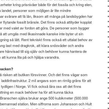
kerheter kring prisnivåer både för det fossila och kring elen,
på landet, personer som möjligen är lite mindre
r svårare att få lån, liksom att många på landsbygden har
flytande fossilt bränsle. Det finns också attityder kopplat
m har med valet av fordon att göra. De personer som bygger
e på att umgås med likasinnade kanske inte byter ut sin
ing så lätt. Rent tekniskt finns också ett uttalat behov av
 tung last med dragkrok, att klara snöoväder och andra
are hänvisad till sig själv och behöver kunna hantera de
 att kunna lita på och hjälpa varandra.
 macken?
risken att butiken försvinner. Och det finns vägar som
 laddinfrastruktur. 2 mil angavs som en rimlig gräns för att
ydligen i Norge. Vi fick också lära oss att det finns
ttning en mack behöver ha för att kunna täcka
t. Branschen själva brukar ange 500 kubikmeter (500.000
n obemannad station. Men siffrorna som Johansson och Hult