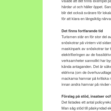
visade att det finns exempel p
härdar ut och håller öppet. Sann
blir det också svårare för loka
för att klara en långsiktig när
Det finns fortfarande tid
Turismen står en för stor del 
snöskotrar på vintern vid sidan
maskinpark av snöskotrar tar ti
elektrifieringen av de fossildr
verksamheter sannolikt har byggt
kända antaganden. Det är säkert
eldrivna (om de överhuvudtaget
mackarna hamnar på kritiska ni
innan andra hamnar på nivåer d
Förslag på stöd, insatser oc
Det listades ett antal polic
Man såg stöd till påskyndad ele