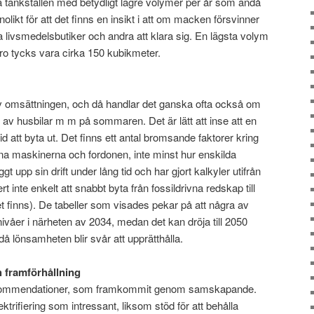
å tankställen med betydligt lägre volymer per år som ändå
olikt för att det finns en insikt i att om macken försvinner
la livsmedelsbutiker och andra att klara sig. En lägsta volym
varo tycks vara cirka 150 kubikmeter.
av omsättningen, och då handlar det ganska ofta också om
 av husbilar m m på sommaren. Det är lätt att inse att en
d att byta ut. Det finns ett antal bromsande faktorer kring
ivna maskinerna och fordonen, inte minst hur enskilda
 upp sin drift under lång tid och har gjort kalkyler utifrån
 inte enkelt att snabbt byta från fossildrivna redskap till
 finns). De tabeller som visades pekar på att några av
våer i närheten av 2034, medan det kan dröja till 2050
å lönsamheten blir svår att upprätthålla.
h framförhållning
yrekommendationer, som framkommit genom samskapande.
ktrifiering som intressant, liksom stöd för att behålla