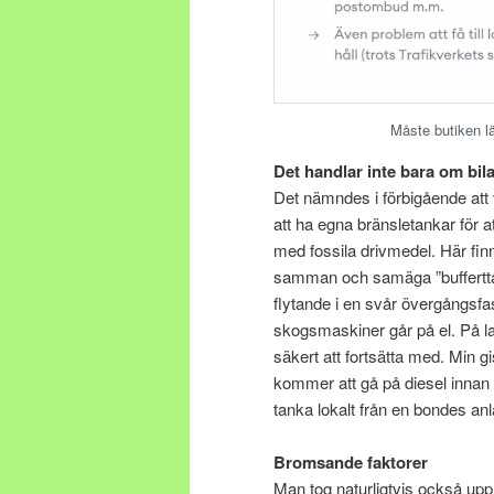
Måste butiken lä
Det handlar inte bara om bil
Det nämndes i förbigående att 
att ha egna bränsletankar för a
med fossila drivmedel. Här finn
samman och samäga ”bufferttanka
flytande i en svår övergångsfas
skogsmaskiner går på el. På 
säkert att fortsätta med. Min g
kommer att gå på diesel innan d
tanka lokalt från en bondes an
Bromsande faktorer
Man tog naturligtvis också upp 