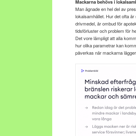
Mackarna behövs i lokalsamh
Man ägnade en hel del av prese
lokalsamhället. Hur det ofta är
drivmedel, är ombud för apotek
tidsförluster och problem för h
Det vore lämpligt att alla komm
hur olika parametrar kan kom
påverkas när mackarna lägger