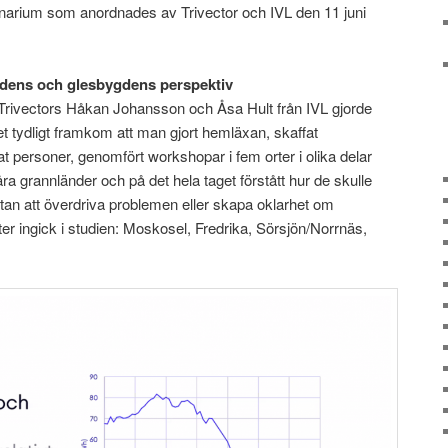
inarium som anordnades av Trivector och IVL den 11 juni
dens och glesbygdens perspektiv
rivectors Håkan Johansson och Åsa Hult från IVL gjorde
et tydligt framkom att man gjort hemläxan, skaffat
uat personer, genomfört workshopar i fem orter i olika delar
åra grannländer och på det hela taget förstått hur de skulle
an att överdriva problemen eller skapa oklarhet om
er ingick i studien: Moskosel, Fredrika, Sörsjön/Norrnäs,