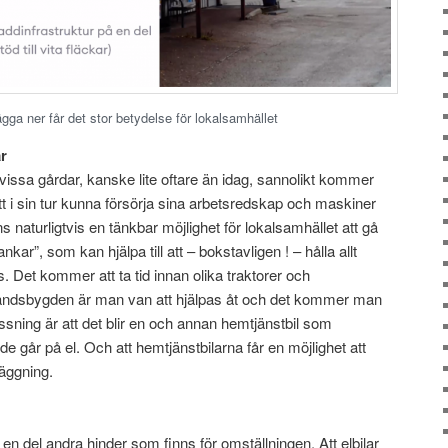
gga ner får det stor betydelse för lokalsamhället
ar
vissa gårdar, kanske lite oftare än idag, sannolikt kommer
tt i sin tur kunna försörja sina arbetsredskap och maskiner
s naturligtvis en tänkbar möjlighet för lokalsamhället att gå
r”, som kan hjälpa till att – bokstavligen ! – hålla allt
. Det kommer att ta tid innan olika traktorer och
landsbygden är man van att hjälpas åt och det kommer man
issning är att det blir en och annan hemtjänstbil som
e går på el. Och att hemtjänstbilarna får en möjlighet att
läggning.
en del andra hinder som finns för omställningen. Att elbilar