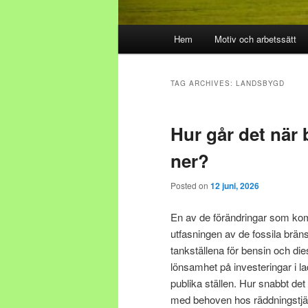
Main menu
Hem
Motiv och arbetssätt
Skip to primary content
Skip to secondary content
TAG ARCHIVES:
LANDSBYGD
Hur går det när
ner?
Posted on
12 juni, 2026
En av de förändringar som kom
utfasningen av de fossila brän
tankställena för bensin och die
lönsamhet på investeringar i lad
publika ställen. Hur snabbt d
med behoven hos räddningstjän