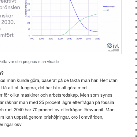
etta var den prognos man visade
n?
nos man kunde göra, baserat på de fakta man har. Helt utan
tt få allt att fungera, det har bl a att göra med
er för olika maskiner och arbetsredskap. Men som synes
 år räknar man med 25 procent lägre efterfrågan på fossila
h runt 2040 har 70 procent av efterfrågan försvunnit. Man
 som kan uppstå genom prishöjningar, oro i omvärlden,
eringar osv.