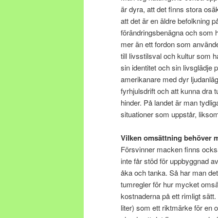
är dyra, att det finns stora osä
att det är en äldre befolkning 
förändringsbenägna och som ha
mer än ett fordon som använder 
till livsstilsval och kultur so
sin identitet och sin livsglädj
amerikanare med dyr ljudanläggn
fyrhjulsdrift och att kunna dra
hinder. På landet är man tydlig
situationer som uppstår, liksom
Vilken omsättning behöver
Försvinner macken finns också 
inte får stöd för uppbyggnad av
åka och tanka. Så har man det t
tumregler för hur mycket omsä
kostnaderna på ett rimligt sät
liter) som ett riktmärke för e