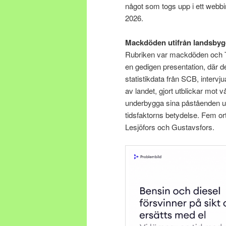
något som togs upp i ett webb
2026.
Mackdöden utifrån landsbyg
Rubriken var mackdöden och T
en gedigen presentation, där d
statistikdata från SCB, intervj
av landet, gjort utblickar mot v
underbygga sina påståenden ut
tidsfaktorns betydelse. Fem ort
Lesjöfors och Gustavsfors.