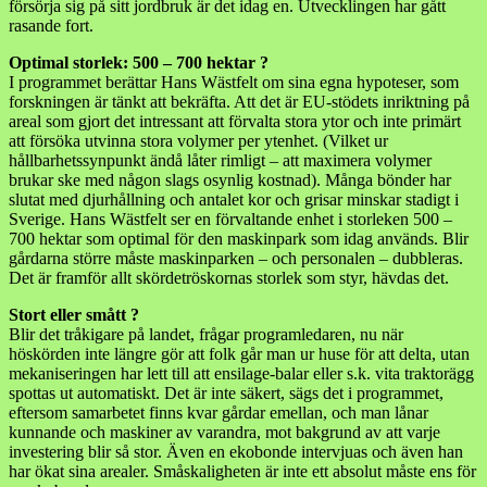
försörja sig på sitt jordbruk är det idag en. Utvecklingen har gått
rasande fort.
Optimal storlek: 500 – 700 hektar ?
I programmet berättar Hans Wästfelt om sina egna hypoteser, som
forskningen är tänkt att bekräfta. Att det är EU-stödets inriktning på
areal som gjort det intressant att förvalta stora ytor och inte primärt
att försöka utvinna stora volymer per ytenhet. (Vilket ur
hållbarhetssynpunkt ändå låter rimligt – att maximera volymer
brukar ske med någon slags osynlig kostnad). Många bönder har
slutat med djurhållning och antalet kor och grisar minskar stadigt i
Sverige. Hans Wästfelt ser en förvaltande enhet i storleken 500 –
700 hektar som optimal för den maskinpark som idag används. Blir
gårdarna större måste maskinparken – och personalen – dubbleras.
Det är framför allt skördetröskornas storlek som styr, hävdas det.
Stort eller smått ?
Blir det tråkigare på landet, frågar programledaren, nu när
höskörden inte längre gör att folk går man ur huse för att delta, utan
mekaniseringen har lett till att ensilage-balar eller s.k. vita traktorägg
spottas ut automatiskt. Det är inte säkert, sägs det i programmet,
eftersom samarbetet finns kvar gårdar emellan, och man lånar
kunnande och maskiner av varandra, mot bakgrund av att varje
investering blir så stor. Även en ekobonde intervjuas och även han
har ökat sina arealer. Småskaligheten är inte ett absolut måste ens för