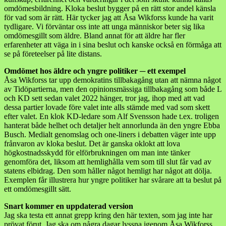
omdömesbildning. Kloka beslut bygger på en rätt stor andel känsla
för vad som är rätt. Här tycker jag att Åsa Wikforss kunde ha varit
tydligare. Vi förväntar oss inte att unga människor beter sig lika
omdömesgillt som äldre. Bland annat för att äldre har fler
erfarenheter att väga in i sina beslut och kanske också en förmåga att
se på företeelser på lite distans.
Omdömet hos äldre och yngre politiker ─ ett exempel
Åsa Wikforss tar upp demokratins tillbakagång utan att nämna något
av Tidöpartierna, men den opinionsmässiga tillbakagång som både L
och KD sett sedan valet 2022 hänger, tror jag, ihop med att vad
dessa partier lovade före valet inte alls stämde med vad som skett
efter valet. En klok KD-ledare som Alf Svensson hade t.ex. troligen
hanterat både helhet och detaljer helt annorlunda än den yngre Ebba
Busch. Medialt genomslag och one-liners i debatten väger inte upp
frånvaron av kloka beslut. Det är ganska oklokt att lova
högkostnadsskydd för elförbrukningen om man inte tänker
genomföra det, liksom att hemlighålla vem som till slut får vad av
statens elbidrag. Den som håller något hemligt har något att dölja.
Exemplen får illustrera hur yngre politiker har svårare att ta beslut på
ett omdömesgillt sätt.
Snart kommer en uppdaterad version
Jag ska testa ett annat grepp kring den här texten, som jag inte har
prövat förut. Jag ska om några dagar lyssna igenom Åsa Wikforss