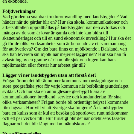
en ekobonde.
Följdverkningar
Vad gör denna snabba strukturomvandling med landsbygden? Vad
händer när tio gårdar blir en? Hur ska skola, kommunikationer och
arbetstillfällen upprätthållas på landsbygden när den avfolkas och
många av de som är kvar är gamla och inte kan bidra till
skatteunderlaget och till en sund ekonomisk utveckling? Hur ska det
gå för de olika verksamheter som är beroende av ett sammanhang
för att överleva? Om det bara finns en mjölkbonde i Dalsland, vart
ska han leverera sin mjölk när mejeriet lägger ner? Hur ska han få
avlastning av en granne när han blir sjuk och ingen kan hans
mjölkmaskin eller förstår hur arbetet går till?
Lägger vi ner landsbygden utan att förstå det?
Frågan är om det blir ännu mer kommunsammanslagningar och
stora geografiska ytor för varje kommun när befolkningsunderlaget
sviktar. Och hur ska en ännu glesare glesbygd klara av
kommunikationer, bredband, service och kundunderlag för sina
olika verksamheter? Frågan borde bli ordentligt belyst i kommande
riksdagsval. Hur vill vi att Sverige ska fungera? Är landsbygden
bara en kuliss som är kul att besöka på sportlovet, runt midsommar
och ett par veckor till? Hur turistigt blir det när ödehusens fasader
flagnar och det blir långt mellan människorna?
Nya affärsmodeller