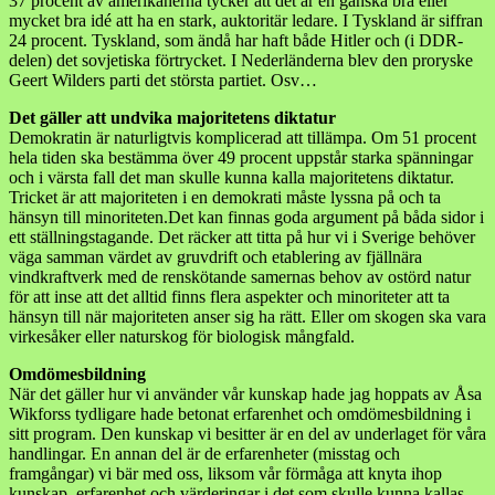
37 procent av amerikanerna tycker att det är en ganska bra eller
mycket bra idé att ha en stark, auktoritär ledare. I Tyskland är siffran
24 procent. Tyskland, som ändå har haft både Hitler och (i DDR-
delen) det sovjetiska förtrycket. I Nederländerna blev den proryske
Geert Wilders parti det största partiet. Osv…
Det gäller att undvika majoritetens diktatur
Demokratin är naturligtvis komplicerad att tillämpa. Om 51 procent
hela tiden ska bestämma över 49 procent uppstår starka spänningar
och i värsta fall det man skulle kunna kalla majoritetens diktatur.
Tricket är att majoriteten i en demokrati måste lyssna på och ta
hänsyn till minoriteten.Det kan finnas goda argument på båda sidor i
ett ställningstagande. Det räcker att titta på hur vi i Sverige behöver
väga samman värdet av gruvdrift och etablering av fjällnära
vindkraftverk med de renskötande samernas behov av ostörd natur
för att inse att det alltid finns flera aspekter och minoriteter att ta
hänsyn till när majoriteten anser sig ha rätt. Eller om skogen ska vara
virkesåker eller naturskog för biologisk mångfald.
Omdömesbildning
När det gäller hur vi använder vår kunskap hade jag hoppats av Åsa
Wikforss tydligare hade betonat erfarenhet och omdömesbildning i
sitt program. Den kunskap vi besitter är en del av underlaget för våra
handlingar. En annan del är de erfarenheter (misstag och
framgångar) vi bär med oss, liksom vår förmåga att knyta ihop
kunskap, erfarenhet och värderingar i det som skulle kunna kallas