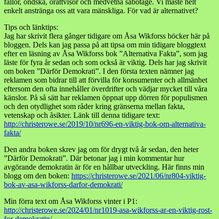
fällor, ondska, orättvisor och medvetna sabotage. Vi måste helt
enkelt anstränga oss att vara mänskliga. För vad är alternativet?
Tips och länktips:
Jag har skrivit flera gånger tidigare om Åsa Wikforss böcker här på
bloggen. Dels kan jag passa på att tipsa om min tidigare bloggtext
efter en läsning av Åsa Wikforss bok ”Alternativa Fakta”, som jag
läste för fyra år sedan och som också är viktig. Dels har jag skrivit
om boken ”Därför Demokrati”. I den första texten nämner jag
reklamen som bidrar till att förvilla för konsumenter och allmänhet
eftersom den ofta innehåller överdrifter och vädjar mycket till våra
känslor. På så sätt har reklamen öppnat upp dörren för populismen
och den otydlighet som råder kring gränserna mellan fakta,
vetenskap och åsikter. Länk till denna tidigare text:
http://christerowe.se/2019/10/nr696-en-viktig-bok-om-alternativa-
fakta/
Den andra boken skrev jag om för drygt två år sedan, den heter
”Därför Demokrati”. Där betonar jag i min kommentar hur
avgörande demokratin är för en hållbar utveckling. Här finns min
blogg om den boken:
https://christerowe.se/2021/06/nr804-viktig-
bok-av-asa-wikforss-darfor-demokrati/
Min förra text om Åsa Wikforss vinter i P1:
http://christerowe.se/2024/01/nr1019-asa-wikforss-ar-en-viktig-rost-
for-demokratin/