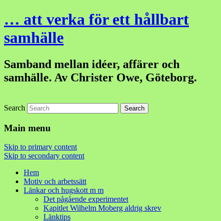
… att verka för ett hållbart
samhälle
Samband mellan idéer, affärer och
samhälle. Av Christer Owe, Göteborg.
Search
Main menu
Skip to primary content
Skip to secondary content
Hem
Motiv och arbetssätt
Länkar och hugskott m m
Det pågående experimentet
Kapitlet Wilhelm Moberg aldrig skrev
Länktips