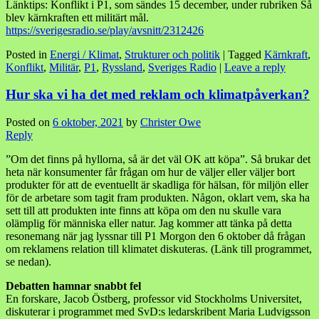
Länktips: Konflikt i P1, som sändes 15 december, under rubriken Så
blev kärnkraften ett militärt mål.
https://sverigesradio.se/play/avsnitt/2312426
Posted in
Energi / Klimat
,
Strukturer och politik
|
Tagged
Kärnkraft
,
Konflikt
,
Militär
,
P1
,
Ryssland
,
Sveriges Radio
|
Leave a reply
Hur ska vi ha det med reklam och klimatpåverkan?
Posted on
6 oktober, 2021
by
Christer Owe
Reply
”Om det finns på hyllorna, så är det väl OK att köpa”. Så brukar det
heta när konsumenter får frågan om hur de väljer eller väljer bort
produkter för att de eventuellt är skadliga för hälsan, för miljön eller
för de arbetare som tagit fram produkten. Någon, oklart vem, ska ha
sett till att produkten inte finns att köpa om den nu skulle vara
olämplig för människa eller natur. Jag kommer att tänka på detta
resonemang när jag lyssnar till P1 Morgon den 6 oktober då frågan
om reklamens relation till klimatet diskuteras. (Länk till programmet,
se nedan).
Debatten hamnar snabbt fel
En forskare, Jacob Östberg, professor vid Stockholms Universitet,
diskuterar i programmet med SvD:s ledarskribent Maria Ludvigsson