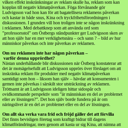
vilken effekt inskränkningar av reklam skulle ha, reklam som kan
kopplas till negativ klimatpåverkan. Föga förvånande gör
Ludvigsson vad hon kan för att bagatellisera reklamens påverkan
och kastar in både snus, Kina och tryckfrihetsförordningen i
diskussionen. I grunden vill hon troligen inte se någon inskränkning
i reklamen. Med debattknep som att använda ord som
”professorsstol” om Östbergs ståndpunkter ger Ludvigsson sken av
att hon själv har en mer verklighetsnära – och sann ? – bild av hur
människor påverkas och inte påverkas av reklamen.
Om nu reklamen inte har någon påverkan –
varför denna upprördhet?
Nästan underhållande blir diskussionen när Östberg konstaterar att
det är motsägelsefullt att Ludvigsson upprörs över förslaget om att
inskränka reklam för produkter med negativ klimatpåverkan
samtidigt som hon – liksom han själv – hävdar att konsumenten i
gemen inte påverkas i särskilt stor utsträckning av reklamen.
Tröttsamt är att Ludvigsson ideligen hittar sidospår och
ovidkommande perspektiv som ”är människan en del av problemet
eller av lösningen?”. Det hon själv borde fundera på är om
näringslivet är en del av problemet eller en del av lösningen.
Om allt ska verka vara frid och fröjd gäller det att förvilla
Det finns bevisligen företag som kraftigt bidrar till dagens
klimatförändringar, men genom att kasta ur sig Kina, att nämna att