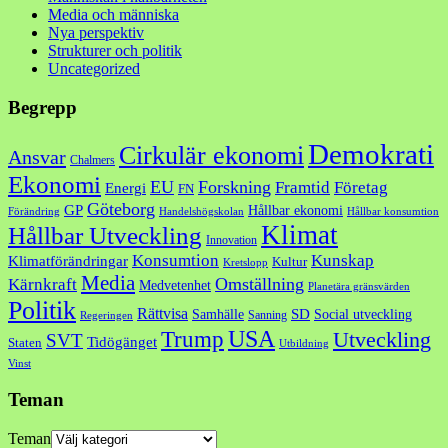
Media och människa
Nya perspektiv
Strukturer och politik
Uncategorized
Begrepp
Demokrati
Cirkulär ekonomi
Ansvar
Chalmers
Ekonomi
EU
Forskning
Framtid
Företag
Energi
FN
Göteborg
GP
Hållbar ekonomi
Förändring
Handelshögskolan
Hållbar konsumtion
Klimat
Hållbar Utveckling
Innovation
Konsumtion
Kunskap
Klimatförändringar
Kultur
Kretslopp
Media
Omställning
Kärnkraft
Medvetenhet
Planetära gränsvärden
Politik
Rättvisa
SD
Samhälle
Social utveckling
Sanning
Regeringen
USA
Trump
Utveckling
SVT
Tidögänget
Staten
Utbildning
Vinst
Teman
Teman