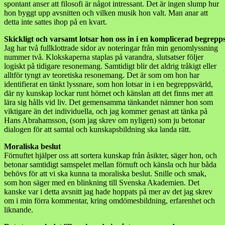
spontant anser att filosofi är något intressant. Det är ingen slump hur
hon byggt upp avsnitten och vilken musik hon valt. Man anar att
detta inte sattes ihop på en kvart.
Skickligt och varsamt lotsar hon oss in i en komplicerad begrepp
Jag har två fullklottrade sidor av noteringar från min genomlyssning
nummer två. Klokskaperna staplas på varandra, slutsatser följer
logiskt på tidigare resonemang. Samtidigt blir det aldrig tråkigt eller
alltför tyngt av teoretiska resonemang. Det är som om hon har
identifierat en tänkt lyssnare, som hon lotsar in i en begreppsvärld,
där ny kunskap lockar runt hörnet och känslan att det finns mer att
lära sig hålls vid liv. Det gemensamma tänkandet nämner hon som
viktigare än det individuella, och jag kommer genast att tänka på
Hans Abrahamsson, (som jag skrev om nyligen) som ju betonar
dialogen för att samtal och kunskapsbildning ska landa rätt.
Moraliska beslut
Förnuftet hjälper oss att sortera kunskap från åsikter, säger hon, och
betonar samtidigt samspelet mellan förnuft och känsla och hur båda
behövs för att vi ska kunna ta moraliska beslut. Snille och smak,
som hon säger med en blinkning till Svenska Akademien. Det
kanske var i detta avsnitt jag hade hoppats på mer av det jag skrev
om i min förra kommentar, kring omdömesbildning, erfarenhet och
liknande.