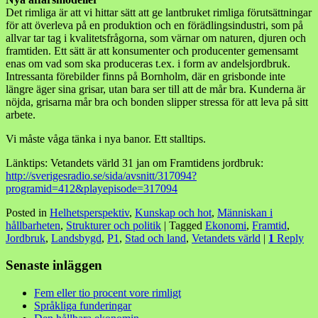
Det rimliga är att vi hittar sätt att ge lantbruket rimliga förutsättningar
för att överleva på en produktion och en förädlingsindustri, som på
allvar tar tag i kvalitetsfrågorna, som värnar om naturen, djuren och
framtiden. Ett sätt är att konsumenter och producenter gemensamt
enas om vad som ska produceras t.ex. i form av andelsjordbruk.
Intressanta förebilder finns på Bornholm, där en grisbonde inte
längre äger sina grisar, utan bara ser till att de mår bra. Kunderna är
nöjda, grisarna mår bra och bonden slipper stressa för att leva på sitt
arbete.
Vi måste våga tänka i nya banor. Ett stalltips.
Länktips: Vetandets värld 31 jan om Framtidens jordbruk:
http://sverigesradio.se/sida/avsnitt/317094?
programid=412&playepisode=317094
Posted in
Helhetsperspektiv
,
Kunskap och hot
,
Människan i
hållbarheten
,
Strukturer och politik
|
Tagged
Ekonomi
,
Framtid
,
Jordbruk
,
Landsbygd
,
P1
,
Stad och land
,
Vetandets värld
|
1
Reply
Senaste inläggen
Fem eller tio procent vore rimligt
Språkliga funderingar