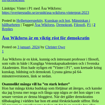
Länktips: Vinter i P1 med Åsa Wikforss:
https://sverigesradio.se/avsnitt/asa-wikforss-vinterprat-2023
Posted in
Helhetsperspektiv
,
Kunskap och hot
,
Människan i
hållbarheten
|
Tagged
Åsa Wikforss
,
Demokrati
,
Filosofi
,
P1
|
2
Replies
Åsa Wikforss är en viktig röst för demokratin
Posted on
3 januari, 2024
by
Christer Owe
1
Åsa Wikforss är en klok, kunnig och intressant professor i filosofi,
som valts in både i Kungliga Vetenskapsakademien och i Svenska
Akademien. Hon hade nyligen ett ”Vinter i P1”, som kretsade kring
kunskap, bildning och demokrati. Lyssna gärna på 64-
minutersversionen, länk se nedan.
Osannolikt många vill ha ”en stark ledare”
Hon har många kloka budskap som förtjänar att återges, och kanske
ska jag lyssna mer noga och fånga upp några av det hon säger i en
senare version av denna bloggtext. När det gäller demokratins
tillbakagång i världen har hon ett antal förskräckande siffror. Hela