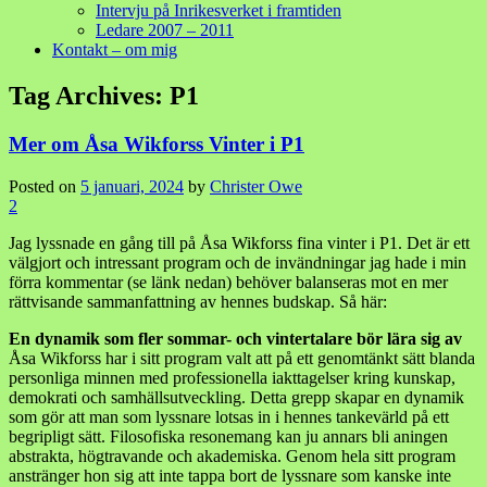
Intervju på Inrikesverket i framtiden
Ledare 2007 – 2011
Kontakt – om mig
Tag Archives:
P1
Mer om Åsa Wikforss Vinter i P1
Posted on
5 januari, 2024
by
Christer Owe
2
Jag lyssnade en gång till på Åsa Wikforss fina vinter i P1. Det är ett
välgjort och intressant program och de invändningar jag hade i min
förra kommentar (se länk nedan) behöver balanseras mot en mer
rättvisande sammanfattning av hennes budskap. Så här:
En dynamik som fler sommar- och vintertalare bör lära sig av
Åsa Wikforss har i sitt program valt att på ett genomtänkt sätt blanda
personliga minnen med professionella iakttagelser kring kunskap,
demokrati och samhällsutveckling. Detta grepp skapar en dynamik
som gör att man som lyssnare lotsas in i hennes tankevärld på ett
begripligt sätt. Filosofiska resonemang kan ju annars bli aningen
abstrakta, högtravande och akademiska. Genom hela sitt program
anstränger hon sig att inte tappa bort de lyssnare som kanske inte