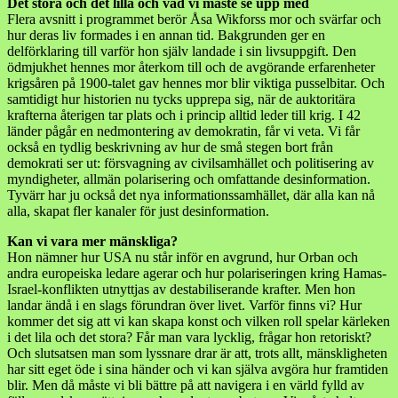
Det stora och det lilla och vad vi måste se upp med
Flera avsnitt i programmet berör Åsa Wikforss mor och svärfar och
hur deras liv formades i en annan tid. Bakgrunden ger en
delförklaring till varför hon själv landade i sin livsuppgift. Den
ödmjukhet hennes mor återkom till och de avgörande erfarenheter
krigsåren på 1900-talet gav hennes mor blir viktiga pusselbitar. Och
samtidigt hur historien nu tycks upprepa sig, när de auktoritära
krafterna återigen tar plats och i princip alltid leder till krig. I 42
länder pågår en nedmontering av demokratin, får vi veta. Vi får
också en tydlig beskrivning av hur de små stegen bort från
demokrati ser ut: försvagning av civilsamhället och politisering av
myndigheter, allmän polarisering och omfattande desinformation.
Tyvärr har ju också det nya informationssamhället, där alla kan nå
alla, skapat fler kanaler för just desinformation.
Kan vi vara mer mänskliga?
Hon nämner hur USA nu står inför en avgrund, hur Orban och
andra europeiska ledare agerar och hur polariseringen kring Hamas-
Israel-konflikten utnyttjas av destabiliserande krafter. Men hon
landar ändå i en slags förundran över livet. Varför finns vi? Hur
kommer det sig att vi kan skapa konst och vilken roll spelar kärleken
i det lila och det stora? Får man vara lycklig, frågar hon retoriskt?
Och slutsatsen man som lyssnare drar är att, trots allt, mänskligheten
har sitt eget öde i sina händer och vi kan själva avgöra hur framtiden
blir. Men då måste vi bli bättre på att navigera i en värld fylld av