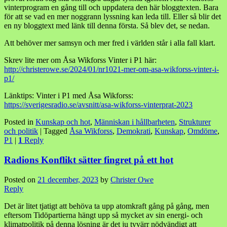
vinterprogram en gång till och uppdatera den här bloggtexten. Bara
för att se vad en mer noggrann lyssning kan leda till. Eller så blir det
en ny bloggtext med länk till denna första. Så blev det, se nedan.
Att behöver mer samsyn och mer fred i världen står i alla fall klart.
Skrev lite mer om Åsa Wikforss Vinter i P1 här:
http://christerowe.se/2024/01/nr1021-mer-om-asa-wikforss-vinter-i-
p1/
Länktips: Vinter i P1 med Åsa Wikforss:
https://sverigesradio.se/avsnitt/asa-wikforss-vinterprat-2023
Posted in
Kunskap och hot
,
Människan i hållbarheten
,
Strukturer
och politik
|
Tagged
Åsa Wikforss
,
Demokrati
,
Kunskap
,
Omdöme
,
P1
|
1
Reply
Radions Konflikt sätter fingret på ett hot
Posted on
21 december, 2023
by
Christer Owe
Reply
Det är litet tjatigt att behöva ta upp atomkraft gång på gång, men
eftersom Tidöpartierna hängt upp så mycket av sin energi- och
klimatpolitik på denna lösning är det ju tyvärr nödvändigt att