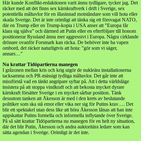
Här kunde Konflikt-redaktionen varit ännu tydligare, tycker jag. Det
räcker med att det finns sex kärnkraftverk i drift i Sverige, sex
potentiella måltavlor för en illasinnad motståndare som vill hota eller
skada Sverige. Det är inte orimligt att tänka sig ett försvagat NATO,
där en Trump eller en Trump-kopia i USA anser att ”Europa får
klara sig själva” och därmed att Putin eller en efterföljare till honom
positionerar Ryssland ännu mer aggressivt i Europa. Några cirklande
drönare ovanför Forsmark kan räcka. De behöver inte ha vapen
ombord, det räcker naturligtvis att hota: ”gör som vi säger,
annars…”
Nu krattar Tidöpartierna manegen
I gråzonen mellan kris och krig utgör de nukleära installationerna
tacksamma och PR-mässigt tydliga måltavlor. Det går inte att
missförstå vad en tänkt angripare syftar på. Att i detta världsläge
insistera på att stoppa vindkraft och att bekosta mycket dyrare
kärnkraft försätter Sverige i en mycket sårbar position. Tänk
dessutom tanken att Åkesson är med i den krets av beslutande
politiker som ska stå emot eller vika ner sig för Putins krav…. Det
blir ett spektakel utan dess like att höra Åkesson låtsas att han inte
uppskattar Putins formella och informella inflytande över Sverige.
På så sätt krattar Tidöpartierna nu manegen för en helt ny situation,
där det blir Putin, Åkesson och andra auktoritära ledare som kan
sätta agendan i Sverige. Orimligt är det inte.