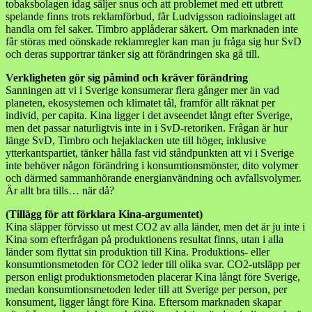
tobaksbolagen idag säljer snus och att problemet med ett utbrett
spelande finns trots reklamförbud, får Ludvigsson radioinslaget att
handla om fel saker. Timbro applåderar säkert. Om marknaden inte
får störas med oönskade reklamregler kan man ju fråga sig hur SvD
och deras supportrar tänker sig att förändringen ska gå till.
Verkligheten gör sig påmind och kräver förändring
Sanningen att vi i Sverige konsumerar flera gånger mer än vad
planeten, ekosystemen och klimatet tål, framför allt räknat per
individ, per capita. Kina ligger i det avseendet långt efter Sverige,
men det passar naturligtvis inte in i SvD-retoriken. Frågan är hur
länge SvD, Timbro och hejaklacken ute till höger, inklusive
ytterkantspartiet, tänker hålla fast vid ståndpunkten att vi i Sverige
inte behöver någon förändring i konsumtionsmönster, dito volymer
och därmed sammanhörande energianvändning och avfallsvolymer.
Är allt bra tills… när då?
(Tillägg för att förklara Kina-argumentet)
Kina släpper förvisso ut mest CO2 av alla länder, men det är ju inte i
Kina som efterfrågan på produktionens resultat finns, utan i alla
länder som flyttat sin produktion till Kina. Produktions- eller
konsumtionsmetoden för CO2 leder till olika svar. CO2-utsläpp per
person enligt produktionsmetoden placerar Kina långt före Sverige,
medan konsumtionsmetoden leder till att Sverige per person, per
konsument, ligger långt före Kina. Eftersom marknaden skapar