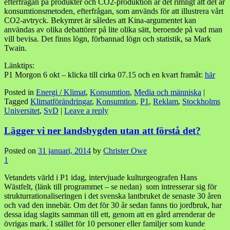
efterfrågan på produkter och CO2-produktion är det rimligt att det är
konsumtionsmetoden, efterfrågan, som används för att illustrera vårt
CO2-avtryck. Bekymret är således att Kina-argumentet kan
användas av olika debattörer på lite olika sätt, beroende på vad man
vill bevisa. Det finns lögn, förbannad lögn och statistik, sa Mark
Twain.
Länktips:
P1 Morgon 6 okt – klicka till cirka 07.15 och en kvart framåt:
här
Posted in
Energi / Klimat
,
Konsumtion
,
Media och människa
|
Tagged
Klimatförändringar
,
Konsumtion
,
P1
,
Reklam
,
Stockholms
Universitet
,
SvD
|
Leave a reply
Lägger vi ner landsbygden utan att förstå det?
Posted on
31 januari, 2014
by
Christer Owe
1
Vetandets värld i P1 idag, intervjuade kulturgeografen Hans
Wästfelt, (länk till programmet – se nedan) som intresserar sig för
strukturrationaliseringen i det svenska lantbruket de senaste 30 åren
och vad den innebär. Om det för 30 år sedan fanns tio jordbruk, har
dessa idag slagits samman till ett, genom att en gård arrenderar de
övrigas mark. I stället för 10 personer eller familjer som kunde