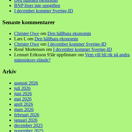
Den hållbara ekonomin
BNP löser inte uppgiften
I december kommer Sverige-ID
Senaste kommentarer
Christer Owe
om
Den hållbara ekonomin
Lars L
om
Den hållbara ekonomin
Christer Owe
om
I december kommer Sverige-ID
René Mortensen
om
I december kommer Sverige-ID
Lennart Eriksson 93år uppfinnare
om
Vem vill bli rik på andra
människors elände?
Arkiv
augusti 2026
juli 2026
juni 2026
maj 2026
april 2026
mars 2026
februari 2026
januari 2026
december 2025
november 2025