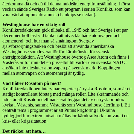
återkomma då och då till denna nukleära energiframställning. I förra
veckan sände Sveriges Radio ett program i serien Konflikt, som kan
vara värt att uppmärksamma. (Länktips se nedan).
Westinghouse har en viktig roll
Konfliktredaktionen gick tillbaka till 1945 och hur Sverige i ett par
decennier höll fast vid tanken att utveckla både atomvapen och
atomenergi, och hur man så småningom övergav
självförsörjningstanken och beslöt att använda amerikanska
Westinghouse som leverantör för kärnbränslet för svensk
energiproduktion. Att Westinghouse övertog Asea Atom och finns i
Västerås är för min del en pusselbit till varför den svenska NATO-
ansökan inte utesluter atomvapen på svensk mark. Kopplingen
mellan atomvapen och atomenergi är tydlig.
Vad håller Rosatom på med?
Konfliktredaktionen intervjuar experter på ryska Rosatom, som är ett
statligt kontrollerat företag med många roller. Lite skrämmande och
udda är att Rosatom delfinansierat byggandet av en rysk-ortodox
kyrka i Västerås, samma Västerås som Westinghouse återfinns i. Ett
centralt tema i programmet är att Putins krigföring i Ukraina
tydliggjort hur extremt utsatta måltavlor kärnkraftverk kan vara i en
kris- eller krigssituation.
Det räcker att hota…