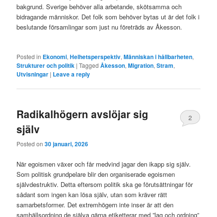
bakgrund. Sverige behöver alla arbetande, skötsamma och
bidragande människor. Det folk som behöver bytas ut är det folk i
beslutande församlingar som just nu företräds av Åkesson.
Posted in
Ekonomi
,
Helhetsperspektiv
,
Människan i hållbarheten
,
Strukturer och politik
|
Tagged
Åkesson
,
Migration
,
Stram
,
Utvisningar
|
Leave a reply
Radikalhögern avslöjar sig
2
själv
Posted on
30 januari, 2026
När egoismen växer och får medvind jagar den ikapp sig själv.
Som politisk grundpelare blir den organiserade egoismen
självdestruktiv. Detta eftersom politik ska ge förutsättningar för
sådant som ingen kan lösa själv, utan som kräver rätt
samarbetsformer. Det extremhögern inte inser är att den
samhällsordning de själva gärna etiketterar med ”lag och ordning”