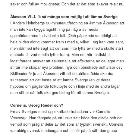
säker och full av möjligheter. Och det är det som skaver rejält nu.
Åkesson VILL få så många som möjligt att lämna Sverige
I Anders Holmbergs 30-minuter-utfrågning sa Jimmie Åkesson att
man inte kan bygga lagstiftning på några av media
uppmärksamma individuella fall. (Och påpekade samtidigt att
hela bilden aldrig kommer fram i media, vilket i sig kan vara sant,
men därmed inte sagt att det som inte lyfts av media skulle stå i
motsats till vad media lyfter fram). Men det hör faktiskt till
lagstiftarens ansvar att säkerställa att effekterna av de lagar man
stiftar inte skapar nya problem, nya och oönskade orättvisor osv.
Skillnader är ju att Åkesson
vill
att de utrikesfödda ska dra
slutsatsen att det bästa är att lämna Sverige (enligt deras
hypotes om pågående folkutbyte och i linje med de andra lagar
man stiftar där folk ska ges bidrag för att lämna Sverige).
Cornelis, Georg Riedel och?
En av Sveriges mest uppskattade trubadurer var Cornelis
Vreeswijk. Han fångade på ett unikt sätt både den glädje och det
vemod som präglar delar av det som är typiskt svenskt. Cornelis
var aldrig svensk medborgare och tillhör på så sätt den grupp