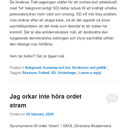
De lönekrav Tidö-regeringen ställer för att sortera bort arbetskraft
med ”fel” bakgrund (enligt SD) bidrar också till att kraftigt urholka
personalstyrkan inom vård och omsorg. SD vill inte lösa problem,
man strävar efter att skapa kaos, så att det uppstår så stora
samhällsproblem att det enda som återstår är att staten tar
kontroll. Det är alla antidemokraters mål, att åsidosätta den
fungerande demokratiska ordningen och styra samhället utifrån
den ideologi man förfäktar.
Vem tar bollen? Det är öppet mål.
Posted in
Bakgrund
,
Kunskap och hot
,
Strukturer och politik
|
Tagged
Åkesson
,
Fotboll
,
SD
,
Utvisningar
|
Leave a reply
Jag orkar inte höra ordet
stram
Posted on
20 februari, 2026
Synonymerna till ordet ”stram” i SAOL (Svenska Akademiens