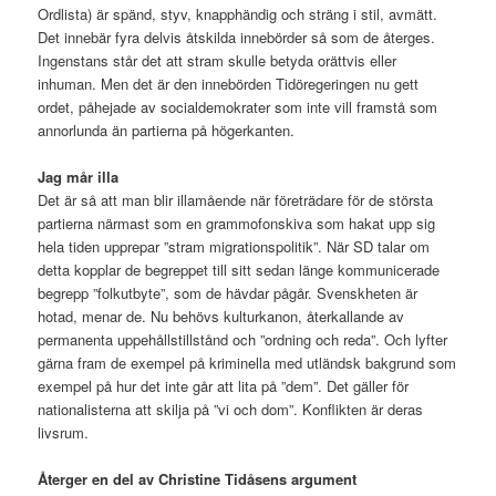
Ordlista) är spänd, styv, knapphändig och sträng i stil, avmätt.
Det innebär fyra delvis åtskilda innebörder så som de återges.
Ingenstans står det att stram skulle betyda orättvis eller
inhuman. Men det är den innebörden Tidöregeringen nu gett
ordet, påhejade av socialdemokrater som inte vill framstå som
annorlunda än partierna på högerkanten.
Jag mår illa
Det är så att man blir illamående när företrädare för de största
partierna närmast som en grammofonskiva som hakat upp sig
hela tiden upprepar ”stram migrationspolitik”. När SD talar om
detta kopplar de begreppet till sitt sedan länge kommunicerade
begrepp ”folkutbyte”, som de hävdar pågår. Svenskheten är
hotad, menar de. Nu behövs kulturkanon, återkallande av
permanenta uppehållstillstånd och ”ordning och reda”. Och lyfter
gärna fram de exempel på kriminella med utländsk bakgrund som
exempel på hur det inte går att lita på ”dem”. Det gäller för
nationalisterna att skilja på ”vi och dom”. Konflikten är deras
livsrum.
Återger en del av Christine Tidåsens argument