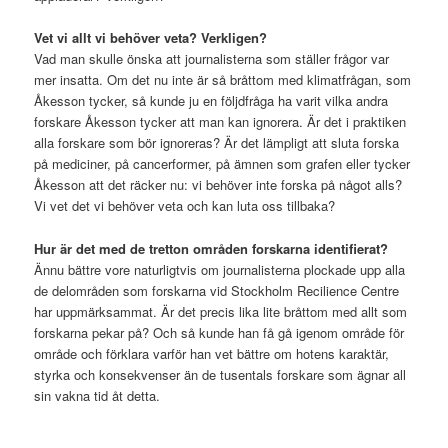
Vet vi allt vi behöver veta? Verkligen?
Vad man skulle önska att journalisterna som ställer frågor var
mer insatta. Om det nu inte är så bråttom med klimatfrågan, som
Åkesson tycker, så kunde ju en följdfråga ha varit vilka andra
forskare Åkesson tycker att man kan ignorera. Är det i praktiken
alla forskare som bör ignoreras? Är det lämpligt att sluta forska
på mediciner, på cancerformer, på ämnen som grafen eller tycker
Åkesson att det räcker nu: vi behöver inte forska på något alls?
Vi vet det vi behöver veta och kan luta oss tillbaka?
Hur är det med de tretton områden forskarna identifierat?
Ännu bättre vore naturligtvis om journalisterna plockade upp alla
de delområden som forskarna vid Stockholm Recilience Centre
har uppmärksammat. Är det precis lika lite bråttom med allt som
forskarna pekar på? Och så kunde han få gå igenom område för
område och förklara varför han vet bättre om hotens karaktär,
styrka och konsekvenser än de tusentals forskare som ägnar all
sin vakna tid åt detta.