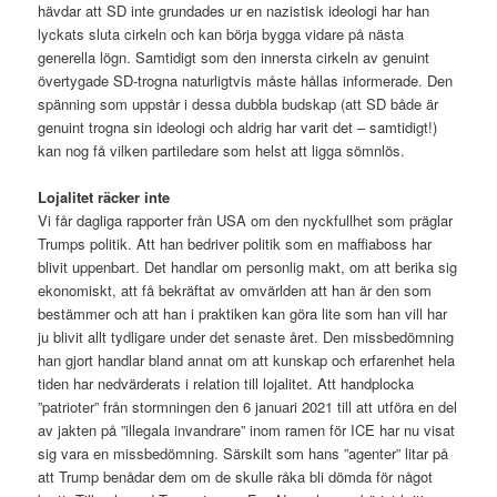
hävdar att SD inte grundades ur en nazistisk ideologi har han
lyckats sluta cirkeln och kan börja bygga vidare på nästa
generella lögn. Samtidigt som den innersta cirkeln av genuint
övertygade SD-trogna naturligtvis måste hållas informerade. Den
spänning som uppstår i dessa dubbla budskap (att SD både är
genuint trogna sin ideologi och aldrig har varit det – samtidigt!)
kan nog få vilken partiledare som helst att ligga sömnlös.
Lojalitet räcker inte
Vi får dagliga rapporter från USA om den nyckfullhet som präglar
Trumps politik. Att han bedriver politik som en maffiaboss har
blivit uppenbart. Det handlar om personlig makt, om att berika sig
ekonomiskt, att få bekräftat av omvärlden att han är den som
bestämmer och att han i praktiken kan göra lite som han vill har
ju blivit allt tydligare under det senaste året. Den missbedömning
han gjort handlar bland annat om att kunskap och erfarenhet hela
tiden har nedvärderats i relation till lojalitet. Att handplocka
”patrioter” från stormningen den 6 januari 2021 till att utföra en del
av jakten på ”illegala invandrare” inom ramen för ICE har nu visat
sig vara en missbedömning. Särskilt som hans ”agenter” litar på
att Trump benådar dem om de skulle råka bli dömda för något