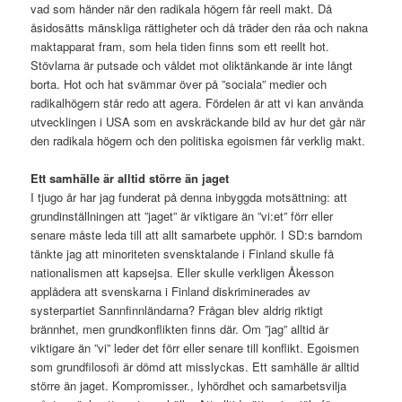
vad som händer när den radikala högern får reell makt. Då
åsidosätts mänskliga rättigheter och då träder den råa och nakna
maktapparat fram, som hela tiden finns som ett reellt hot.
Stövlarna är putsade och våldet mot oliktänkande är inte långt
borta. Hot och hat svämmar över på ”sociala” medier och
radikalhögern står redo att agera. Fördelen är att vi kan använda
utvecklingen i USA som en avskräckande bild av hur det går när
den radikala högern och den politiska egoismen får verklig makt.
Ett samhälle är alltid större än jaget
I tjugo år har jag funderat på denna inbyggda motsättning: att
grundinställningen att ”jaget” är viktigare än ”vi:et” förr eller
senare måste leda till att allt samarbete upphör. I SD:s barndom
tänkte jag att minoriteten svensktalande i Finland skulle få
nationalismen att kapsejsa. Eller skulle verkligen Åkesson
applådera att svenskarna i Finland diskriminerades av
systerpartiet Sannfinnländarna? Frågan blev aldrig riktigt
brännhet, men grundkonflikten finns där. Om ”jag” alltid är
viktigare än ”vi” leder det förr eller senare till konflikt. Egoismen
som grundfilosofi är dömd att misslyckas. Ett samhälle är alltid
större än jaget. Kompromisser., lyhördhet och samarbetsvilja