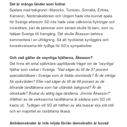
Det är många länder som bidrar
Spelare med bakgrund i Marocko, Tunisien, Somalia, Eritrea,
Kamerun, Nordmakedonien och Ungern hade inte kunnat spela
för Sverige eftersom SD inte hade velat välkomna flyktingar och
invandrare, just de personer som senare skulle få barn, som nu
hjälper Sverige till framgång. Det skulle Åkesson behöva
kommentera i en utfrågning. Så att hyckleriet synliggörs och
konsekvenserna blir tydliga för SD:s sympatisörer.
Och vad gäller de osynliga hjältarna, Åkesson?
Det finns ett antal självklara uppföljande frågor om de ”osynliga”
hjältar som verkar i Sverige.
”Vad säger du till de 37 procent
specialistläkare i Sverige som är födda utomlands? Är de viktiga
för sjukvården? Eller vad säger du till de 69 procent av de
blivande tandläkarna som har utländsk bakgrund? Är de
oönskade? Brukar du aldrig laga tänderna, Jimmie Åkesson?”
(Hälften av de verksamma tandläkarna är sådana som SD vill
kasta ut). Tydligen vill SD att hälften av alla bussar ska stå still
och en majoritet av taxibilarna likaså.
Antidemokrater är inte nöjda förrän demokratin är kuvad