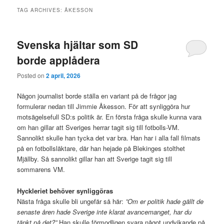
TAG ARCHIVES:
ÅKESSON
Svenska hjältar som SD
borde applådera
Posted on
2 april, 2026
Någon journalist borde ställa en variant på de frågor jag
formulerar nedan till Jimmie Åkesson. För att synliggöra hur
motsägelsefull SD:s politik är. En första fråga skulle kunna vara
om han gillar att Sveriges herrar tagit sig till fotbolls-VM.
Sannolikt skulle han tycka det var bra. Han har i alla fall filmats
på en fotbollsläktare, där han hejade på Blekinges stolthet
Mjällby. Så sannolikt gillar han att Sverige tagit sig till
sommarens VM.
Hyckleriet behöver synliggöras
Nästa fråga skulle bli ungefär så här:
”Om er politik hade gällt de
senaste åren hade Sverige inte klarat avancemanget, har du
tänkt på det?”
Han skulle förmodligen svara något undvikande på