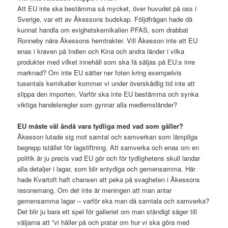
Att EU inte ska bestämma så mycket, över huvudet på oss i
Sverige, var ett av Åkessons budskap. Följdfrågan hade då
kunnat handla om evighetskemikalien PFAS, som drabbat
Ronneby nära Åkessons hemtrakter. Vill Åkesson inte att EU
enas i kraven på Indien och Kina och andra länder i vilka
produkter med vilket innehåll som ska få säljas på EU:s inre
marknad? Om inte EU sätter ner foten kring exempelvis
tusentals kemikalier kommer vi under överskådlig tid inte att
slippa den importen. Varför ska inte EU bestämma och synka
viktiga handelsregler som gynnar alla medlemsländer?
EU måste väl ändå vara tydliga med vad som gäller?
Åkesson lutade sig mot samtal och samverkan som lämpliga
begrepp istället för lagstiftning. Att samverka och enas om en
politik är ju precis vad EU gör och för tydlighetens skull landar
alla detaljer i lagar, som blir entydiga och gemensamma. Här
hade Kvartoft haft chansen att peka på svagheten i Åkessons
resonemang. Om det inte är meningen att man antar
gemensamma lagar – varför ska man då samtala och samverka?
Det blir ju bara ett spel för galleriet om man ständigt säger till
väljarna att ”vi håller på och pratar om hur vi ska göra med