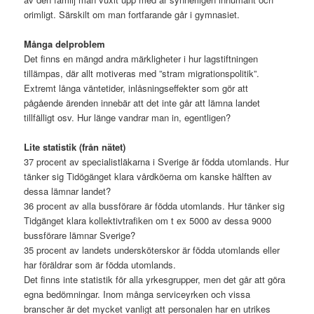
orimligt. Särskilt om man fortfarande går i gymnasiet.
Många delproblem
Det finns en mängd andra märkligheter i hur lagstiftningen
tillämpas, där allt motiveras med ”stram migrationspolitik”.
Extremt långa väntetider, inlåsningseffekter som gör att
pågående ärenden innebär att det inte går att lämna landet
tillfälligt osv. Hur länge vandrar man in, egentligen?
Lite statistik (från nätet)
37 procent av specialistläkarna i Sverige är födda utomlands. Hur
tänker sig Tidögänget klara vårdköerna om kanske hälften av
dessa lämnar landet?
36 procent av alla bussförare är födda utomlands. Hur tänker sig
Tidgänget klara kollektivtrafiken om t ex 5000 av dessa 9000
bussförare lämnar Sverige?
35 procent av landets undersköterskor är födda utomlands eller
har föräldrar som är födda utomlands.
Det finns inte statistik för alla yrkesgrupper, men det går att göra
egna bedömningar. Inom många serviceyrken och vissa
branscher är det mycket vanligt att personalen har en utrikes