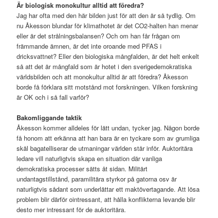
Är biologisk monokultur alltid att föredra?
Jag har ofta med den här bilden just för att den är så tydlig. Om
nu Åkesson blundar för klimathotet är det CO2-halten han menar
eller är det strålningsbalansen? Och om han får frågan om
främmande ämnen, är det inte oroande med PFAS i
dricksvattnet? Eller den biologiska mångfalden, är det helt enkelt
så att det är mångfald som är hotet i den sverigedemokratiska
världsbilden och att monokultur alltid är att föredra? Åkesson
borde få förklara sitt motstånd mot forskningen. Vilken forskning
är OK och i så fall varför?
Bakomliggande taktik
Åkesson kommer alldeles för lätt undan, tycker jag. Någon borde
få honom att erkänna att han bara är en tyckare som av grumliga
skäl bagatelliserar de utmaningar världen står inför. Auktoritära
ledare vill naturligtvis skapa en situation där vanliga
demokratiska processer sätts åt sidan. Militärt
undantagstillstånd, paramilitära styrkor på gatorna osv är
naturligtvis sådant som underlättar ett maktövertagande. Att lösa
problem blir därför ointressant, att hålla konflikterna levande blir
desto mer intressant för de auktoritära.