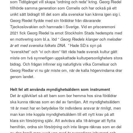
som Tidögänget vill skapa ”ordning och reda” kring. Georg Riedel
tillhörde samma generation som Cornelis och har också på ett
unikt sätt bidragit till det som alla svenskar kan känna igen sig i.
Georg Riedel flydde med sin föräldrar från dåvarande
Tjeckoslovakien och hamnade i Sverige. Vid en prisceremoni
2021 fick Georg Riedel ta emot Stockholm Stads hederspris med
en motivering som bl.a. löd ”
Georg Riedels klanger och melodier
är ett med svenska folkets DNA. ”
Hade SD:s syn på
”svenskhet” och ”vi och dom” fått råda hade svensk kultur gått
miste om två synnerligen uppskattade kulturpersonligheters stora
bidrag. Och frågan infinner sig naturligtvis vilka Cornelisar och
Georg Riedlar vi nu går miste om, när de kalla högervindarna drar
genom landet.
Helt fel att använda myndighetsåldern som instrument
Det är självklart så att barn som bor hemma hos sina föräldrar
ska kunna räknas som en del av familjen. Att myndighetsåldern
18 år mest har en betydelse för individens ansvar är rimligt, men
man kan inte koppla myndighetsåldern till ett nytt krav på att
klara sin försörjning själv. Att avkräva alla 18-åringar att flytta
hemifrån, ordna sin försörjning och inte längre räknas som en del
av den familj man vuxit upp med är synnerligen inhumant och