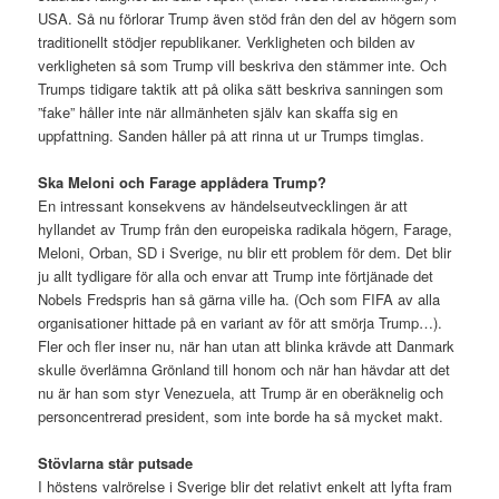
USA. Så nu förlorar Trump även stöd från den del av högern som
traditionellt stödjer republikaner. Verkligheten och bilden av
verkligheten så som Trump vill beskriva den stämmer inte. Och
Trumps tidigare taktik att på olika sätt beskriva sanningen som
”fake” håller inte när allmänheten själv kan skaffa sig en
uppfattning. Sanden håller på att rinna ut ur Trumps timglas.
Ska Meloni och Farage applådera Trump?
En intressant konsekvens av händelseutvecklingen är att
hyllandet av Trump från den europeiska radikala högern, Farage,
Meloni, Orban, SD i Sverige, nu blir ett problem för dem. Det blir
ju allt tydligare för alla och envar att Trump inte förtjänade det
Nobels Fredspris han så gärna ville ha. (Och som FIFA av alla
organisationer hittade på en variant av för att smörja Trump…).
Fler och fler inser nu, när han utan att blinka krävde att Danmark
skulle överlämna Grönland till honom och när han hävdar att det
nu är han som styr Venezuela, att Trump är en oberäknelig och
personcentrerad president, som inte borde ha så mycket makt.
Stövlarna står putsade
I höstens valrörelse i Sverige blir det relativt enkelt att lyfta fram