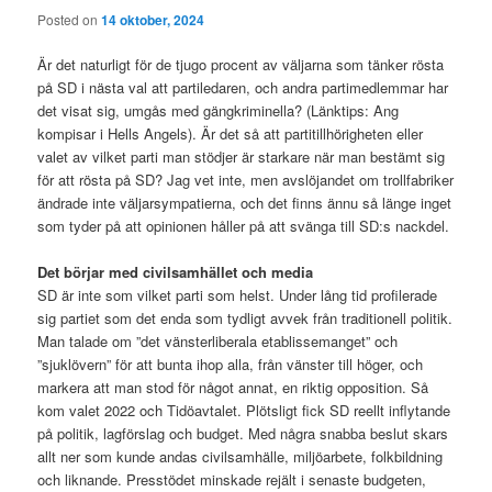
Posted on
14 oktober, 2024
Är det naturligt för de tjugo procent av väljarna som tänker rösta
på SD i nästa val att partiledaren, och andra partimedlemmar har
det visat sig, umgås med gängkriminella? (Länktips: Ang
kompisar i Hells Angels). Är det så att partitillhörigheten eller
valet av vilket parti man stödjer är starkare när man bestämt sig
för att rösta på SD? Jag vet inte, men avslöjandet om trollfabriker
ändrade inte väljarsympatierna, och det finns ännu så länge inget
som tyder på att opinionen håller på att svänga till SD:s nackdel.
Det börjar med civilsamhället och media
SD är inte som vilket parti som helst. Under lång tid profilerade
sig partiet som det enda som tydligt avvek från traditionell politik.
Man talade om ”det vänsterliberala etablissemanget” och
”sjuklövern” för att bunta ihop alla, från vänster till höger, och
markera att man stod för något annat, en riktig opposition. Så
kom valet 2022 och Tidöavtalet. Plötsligt fick SD reellt inflytande
på politik, lagförslag och budget. Med några snabba beslut skars
allt ner som kunde andas civilsamhälle, miljöarbete, folkbildning
och liknande. Presstödet minskade rejält i senaste budgeten,