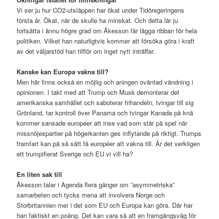
Vi ser ju hur CO2-utsläppen har ökat under Tidöregeringens
första år. Ökat, när de skulle ha minskat. Och detta lär ju
fortsätta i ännu högre grad om Åkesson får lägga ribban för hela
politiken. Vilket han naturligtvis kommer att försöka göra i kraft
av det väljarstöd han tillför om inget nytt inträffar.
Kanske kan Europa vakna till?
Men här finns också en möjlig och aningen oväntad vändning i
opinionen. I takt med att Trump och Musk demonterar det
amerikanska samhället och saboterar frihandeln, tvingar till sig
Grönland, tar kontroll över Panama och tvingar Kanada på knä
kommer sansade européer att inse vad som står på spel när
missnöjespartier på högerkanten ges inflytande på riktigt. Trumps
framfart kan på så sätt få européer att vakna till. Är det verkligen
ett trumpifierat Sverige och EU vi vill ha?
En liten sak till
Åkesson talar i Agenda flera gånger om ”asymmetriska”
samarbeten och tycks mena att involvera Norge och
Storbritannien mer i det som EU och Europa kan göra. Där har
han faktiskt en poäng. Det kan vara så att en framgångsväg för