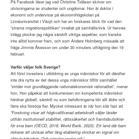
På Facebook läser jag vad Christine Tidåsen skriver om
utvisningarna av studenter och ungdomar. Hon är doktor i
ekonomi och undervisar på ekonomihögskolan på
Linnéuniversitet i Växjö och har en forskares blick för vad den
”strama migrationspolitiken” innebär på samhällsnivå. Ur hennes
inlägg plockar jag några särskilt viktiga aspekter, som kanske
inte alltid kommer fram, och som Anders Holmberg missade att
fråga Jimmie Åkesson om under 30 minuters utfrågning den 19
februari.
Varför väljer folk Sverige?
Att först investera i utbildning av unga människor för att därefter
inte dra nytta av det dessa unga människor tillför samhället
”strider mot grundläggande nationalekonomisk rationalitet”, menar
hon. Hon påpekar att konkurrensen om kompetenta människor
hårdnar globalt, särskilt nu som befolkningarna blir allt äldre och
färre ska försörja fler. Mycket intressant är när hon slår fast att
”Forskning visar att högkvalificerad arbetskraft väljer länder
utifrån institutionell stabilitet, rättssäkerhet och framtidsutsikter
för sina barn (OECD, 2019; World Bank, 2023). Ett land där barn
riskerar att utvisas efter lång etablering skickar en signal om
oförutsägbarhet. Och signaler spelar roll.”