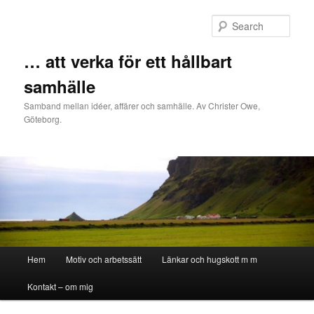
Sear
… att verka för ett hållbart
samhälle
Samband mellan idéer, affärer och samhälle. Av Christer Owe,
Göteborg.
Main menu
Hem
Motiv och arbetssätt
Länkar och hugskott m m
Skip to primary content
Skip to secondary content
Kontakt – om mig