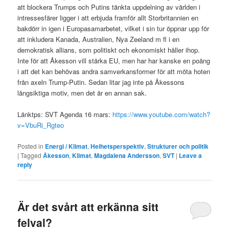
att blockera Trumps och Putins tänkta uppdelning av världen i
intressesfärer ligger i att erbjuda framför allt Storbritannien en
bakdörr in igen i Europasamarbetet, vilket i sin tur öppnar upp för
att inkludera Kanada, Australien, Nya Zeeland m fl i en
demokratisk allians, som politiskt och ekonomiskt håller ihop.
Inte för att Åkesson vill stärka EU, men har har kanske en poäng
i att det kan behövas andra samverkansformer för att möta hoten
från axeln Trump-Putin. Sedan litar jag inte på Åkessons
långsiktiga motiv, men det är en annan sak.
Länktps: SVT Agenda 16 mars:
https://www.youtube.com/watch?
v=VbuRi_Rgteo
Posted in
Energi / Klimat
,
Helhetsperspektiv
,
Strukturer och politik
|
Tagged
Åkesson
,
Klimat
,
Magdalena Andersson
,
SVT
|
Leave a
reply
Är det svårt att erkänna sitt
felval?