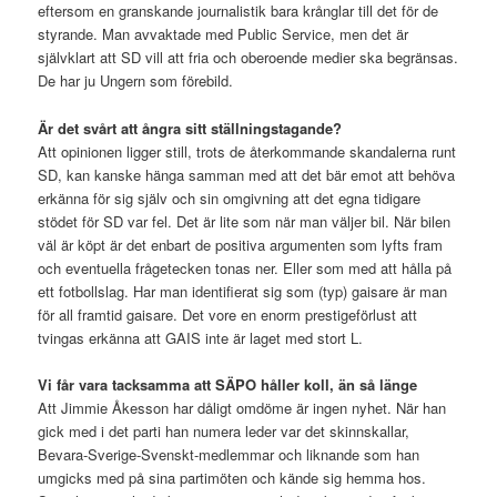
eftersom en granskande journalistik bara krånglar till det för de
styrande. Man avvaktade med Public Service, men det är
självklart att SD vill att fria och oberoende medier ska begränsas.
De har ju Ungern som förebild.
Är det svårt att ångra sitt ställningstagande?
Att opinionen ligger still, trots de återkommande skandalerna runt
SD, kan kanske hänga samman med att det bär emot att behöva
erkänna för sig själv och sin omgivning att det egna tidigare
stödet för SD var fel. Det är lite som när man väljer bil. När bilen
väl är köpt är det enbart de positiva argumenten som lyfts fram
och eventuella frågetecken tonas ner. Eller som med att hålla på
ett fotbollslag. Har man identifierat sig som (typ) gaisare är man
för all framtid gaisare. Det vore en enorm prestigeförlust att
tvingas erkänna att GAIS inte är laget med stort L.
Vi får vara tacksamma att SÄPO håller koll, än så länge
Att Jimmie Åkesson har dåligt omdöme är ingen nyhet. När han
gick med i det parti han numera leder var det skinnskallar,
Bevara-Sverige-Svenskt-medlemmar och liknande som han
umgicks med på sina partimöten och kände sig hemma hos.