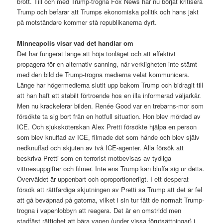
brott. Till och med Trump-trogna Fox News har nu börjat kritisera
Trump och befarar att Trumps ekonomiska politik och hans jakt
på motståndare kommer stå republikanerna dyrt.
Minneapolis visar vad det handlar om
Det har fungerat länge att höja tonläget och att effektivt
propagera för en alternativ sanning, när verkligheten inte stämt
med den bild de Trump-trogna medierna velat kommunicera.
Länge har högermedierna slutit upp bakom Trump och bidragit till
att han haft ett stabilt förtroende hos en illa informerad väljarkår.
Men nu krackelerar bilden. Renée Good var en trebarns-mor som
försökte ta sig bort från en hotfull situation. Hon blev mördad av
ICE. Och sjuksköterskan Alex Pretti försökte hjälpa en person
som blev knuffad av ICE, filmade det som hände och blev själv
nedknuffad och skjuten av två ICE-agenter. Alla försök att
beskriva Pretti som en terrorist motbevisas av tydliga
vittnesuppgifter och filmer. Inte ens Trump kan bluffa sig ur detta.
Övervåldet är uppenbart och oproportionerligt. I ett desperat
försök att rättfärdiga skjutningen av Pretti sa Trump att det är fel
att gå beväpnad på gatorna, vilket i sin tur fått de normalt Trump-
trogna i vapenlobbyn att reagera. Det är en omstridd men
stadfäst rättighet att bära vapen (under vissa förutsättningar) i