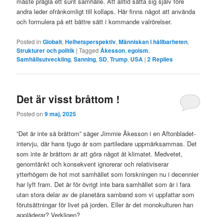
måste prägla ett sunt samhälle. Att alltid sätta sig själv före
andra leder ofrånkomligt till kollaps. Här finns något att använda
och formulera på ett bättre sätt i kommande valrörelser.
Posted in
Globalt
,
Helhetsperspektiv
,
Människan i hållbarheten
,
Strukturer och politik
|
Tagged
Åkesson
,
egoism
,
Samhällsutveckling
,
Sanning
,
SD
,
Trump
,
USA
|
2
Replies
Det är visst bråttom !
Posted on
9 maj, 2025
”Det är inte så bråttom” säger Jimmie Åkesson i en Aftonbladet-
intervju, där hans tjugo år som partiledare uppmärksammas. Det
som inte är bråttom är att göra något åt klimatet. Medvetet,
genomtänkt och konsekvent ignorerar och relativiserar
ytterhögern de hot mot samhället som forskningen nu i decennier
har lyft fram. Det är för övrigt inte bara samhället som är i fara
utan stora delar av de planetära samband som vi uppfattar som
förutsättningar för livet på jorden. Eller är det monokulturen han
applåderar? Verkligen?