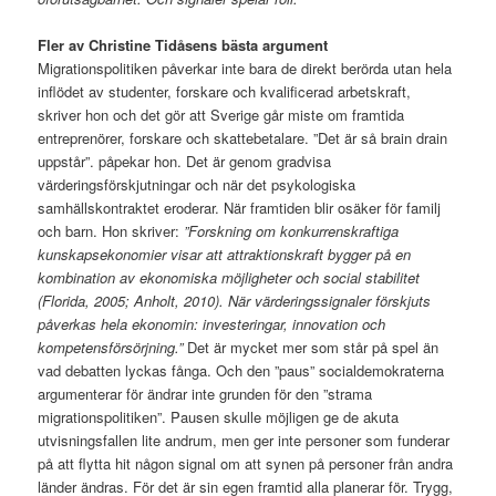
Fler av Christine Tidåsens bästa argument
Migrationspolitiken påverkar inte bara de direkt berörda utan hela
inflödet av studenter, forskare och kvalificerad arbetskraft,
skriver hon och det gör att Sverige går miste om framtida
entreprenörer, forskare och skattebetalare. ”Det är så brain drain
uppstår”. påpekar hon. Det är genom gradvisa
värderingsförskjutningar och när det psykologiska
samhällskontraktet eroderar. När framtiden blir osäker för familj
och barn. Hon skriver:
”Forskning om konkurrenskraftiga
kunskapsekonomier visar att attraktionskraft bygger på en
kombination av ekonomiska möjligheter och social stabilitet
(Florida, 2005; Anholt, 2010). När värderingssignaler förskjuts
påverkas hela ekonomin: investeringar, innovation och
kompetensförsörjning.”
Det är mycket mer som står på spel än
vad debatten lyckas fånga. Och den ”paus” socialdemokraterna
argumenterar för ändrar inte grunden för den ”strama
migrationspolitiken”. Pausen skulle möjligen ge de akuta
utvisningsfallen lite andrum, men ger inte personer som funderar
på att flytta hit någon signal om att synen på personer från andra
länder ändras. För det är sin egen framtid alla planerar för. Trygg,