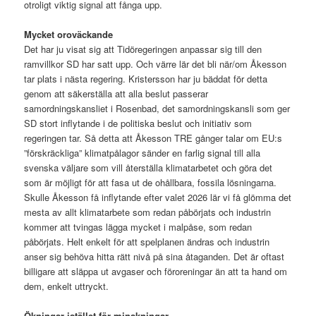
otroligt viktig signal att fånga upp.
Mycket oroväckande
Det har ju visat sig att Tidöregeringen anpassar sig till den
ramvillkor SD har satt upp. Och värre lär det bli när/om Åkesson
tar plats i nästa regering. Kristersson har ju bäddat för detta
genom att säkerställa att alla beslut passerar
samordningskansliet i Rosenbad, det samordningskansli som ger
SD stort inflytande i de politiska beslut och initiativ som
regeringen tar. Så detta att Åkesson TRE gånger talar om EU:s
”förskräckliga” klimatpålagor sänder en farlig signal till alla
svenska väljare som vill återställa klimatarbetet och göra det
som är möjligt för att fasa ut de ohållbara, fossila lösningarna.
Skulle Åkesson få inflytande efter valet 2026 lär vi få glömma det
mesta av allt klimatarbete som redan påbörjats och industrin
kommer att tvingas lägga mycket i malpåse, som redan
påbörjats. Helt enkelt för att spelplanen ändras och industrin
anser sig behöva hitta rätt nivå på sina åtaganden. Det är oftast
billigare att släppa ut avgaser och föroreningar än att ta hand om
dem, enkelt uttryckt.
Ökningar istället för minskningar