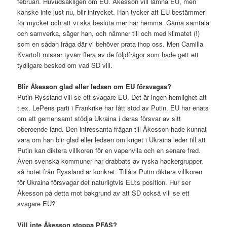
februari. Huvudsakligen om EU. Åkesson vill lämna EU, men
kanske inte just nu, blir intrycket. Han tycker att EU bestämmer
för mycket och att vi ska besluta mer här hemma. Gärna samtala
och samverka, säger han, och nämner till och med klimatet (!)
som en sådan fråga där vi behöver prata ihop oss. Men Camilla
Kvartoft missar tyvärr flera av de följdfrågor som hade gett ett
tydligare besked om vad SD vill.
Blir Åkesson glad eller ledsen om EU försvagas?
Putin-Ryssland vill se ett svagare EU. Det är ingen hemlighet att
t.ex. LePens parti i Frankrike har fått stöd av Putin. EU har enats
om att gemensamt stödja Ukraina i deras försvar av sitt
oberoende land. Den intressanta frågan till Åkesson hade kunnat
vara om han blir glad eller ledsen om kriget i Ukraina leder till att
Putin kan diktera villkoren för en vapenvila och en senare fred.
Även svenska kommuner har drabbats av ryska hackergrupper,
så hotet från Ryssland är konkret. Tillåts Putin diktera villkoren
för Ukraina försvagar det naturligtvis EU:s position. Hur ser
Åkesson på detta mot bakgrund av att SD också vill se ett
svagare EU?
Vill inte Åkesson stoppa PFAS?