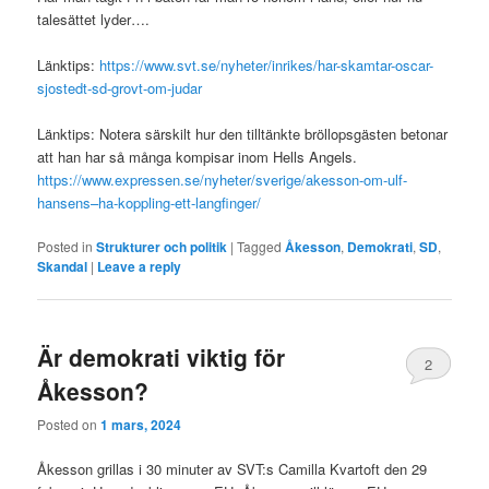
talesättet lyder….
Länktips:
https://www.svt.se/nyheter/inrikes/har-skamtar-oscar-
sjostedt-sd-grovt-om-judar
Länktips: Notera särskilt hur den tilltänkte bröllopsgästen betonar
att han har så många kompisar inom Hells Angels.
https://www.expressen.se/nyheter/sverige/akesson-om-ulf-
hansens–ha-koppling-ett-langfinger/
Posted in
Strukturer och politik
|
Tagged
Åkesson
,
Demokrati
,
SD
,
Skandal
|
Leave a reply
Är demokrati viktig för
2
Åkesson?
Posted on
1 mars, 2024
Åkesson grillas i 30 minuter av SVT:s Camilla Kvartoft den 29