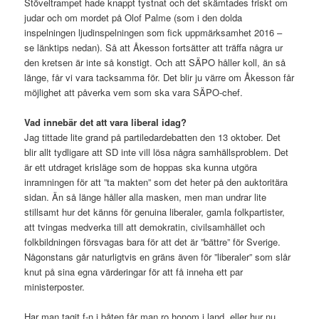
Stöveltrampet hade knappt tystnat och det skämtades friskt om
judar och om mordet på Olof Palme (som i den dolda
inspelningen ljudinspelningen som fick uppmärksamhet 2016 –
se länktips nedan). Så att Åkesson fortsätter att träffa några ur
den kretsen är inte så konstigt. Och att SÄPO håller koll, än så
länge, får vi vara tacksamma för. Det blir ju värre om Åkesson får
möjlighet att påverka vem som ska vara SÄPO-chef.
Vad innebär det att vara liberal idag?
Jag tittade lite grand på partiledardebatten den 13 oktober. Det
blir allt tydligare att SD inte vill lösa några samhällsproblem. Det
är ett utdraget krisläge som de hoppas ska kunna utgöra
inramningen för att ”ta makten” som det heter på den auktoritära
sidan. Än så länge håller alla masken, men man undrar lite
stillsamt hur det känns för genuina liberaler, gamla folkpartister,
att tvingas medverka till att demokratin, civilsamhället och
folkbildningen försvagas bara för att det är ”bättre” för Sverige.
Någonstans går naturligtvis en gräns även för ”liberaler” som slår
knut på sina egna värderingar för att få inneha ett par
ministerposter.
Har man tagit f-n i båten får man ro honom i land, eller hur nu