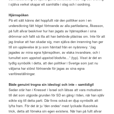
i själva verket skapar ett samhälle i olag och i oordning.
Hjärnspöken
På ett sätt känns det hoppfullt när den politiker som i en
undersökning fått högst förtroende av alla partiledarna, Åkesson,
på fullt allvar beskriver hur han jagats av hjärnspöken i sina
drömmar och fallit så illa att han behövde plåstras om. Inte för att
jag önskar att han skadar sig, men själva den inramning han ger
till sin upplevelse är ju som hämtad från en nyårsrevy. ”Jag
jagades av mina egna hjärnspöken, av elaka invandrare, och i
tumultet som uppstod uppstod blodvite…” (typ). Visst är det en
tydlig symbolik i detta, att den politiker i Sverige som just nu
väljarna har störst förtroende för jagas av sina egna
vanföreställningar.
Både genuint trogna sin ideologi och inte – samtidigt!
Sedan står han i Knesset i Israel och låtsas att vara motsatsen
till det som utgjorde grunden för SD en gång i tiden, när han själv
sökte sig till detta parti. Där finns också en djup symbolik att
lyfta fram. För det är ju ”den ondes” mest lyckade illusoriska
trick, detta att förneka sin egen existens. När han på fullt allvar