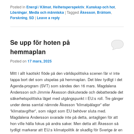
Posted in
Energi / Klimat
,
Helhetsperspektiv
,
Kunskap och hot
,
Lösningar
,
Media och människa
|
Tagged
Åkesson
,
Bråttom
,
Forskning
,
SD
|
Leave a reply
Se upp för hoten på
hemmaplan
Posted on
17 mars, 2025
Mitt i allt kaotiskt flöde på den världspolitiska scenen får vi inte
tappa bort det som utspelas på hemmaplan. Det blev tydligt i det
Agenda-program (SVT) som sändes den 16 mars. Magdalena
Andersson och Jimmie Åkesson diskuterade och debatterade det
säkerhetspolitiska läget med utgångspunkt i EU:s roll. Tre gånger
under deras samtal nämnde Åkesson ”klimatpålagor” eller
”klimatavgifter”, som något som EU behöver sluta med.
Magdalena Andersson svarade inte på detta, antagligen för att
hon ville hålla fokus på andra saker. Men detta att Åkesson så
tydligt markerar att EU:s klimatpolitik är skadlig för Sverige är en