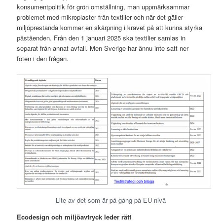
konsumentpolitik för grön omställning, man uppmärksammar
problemet med mikroplaster från textilier och när det gäller
miljöprestanda kommer en skärpning i kravet på att kunna styrka
påståenden. Från den 1 januari 2025 ska textilier samlas in
separat från annat avfall. Men Sverige har ännu inte satt ner
foten i den frågan.
Lite av det som är på gång på EU-nivå
Ecodesign och miljöavtryck leder rätt