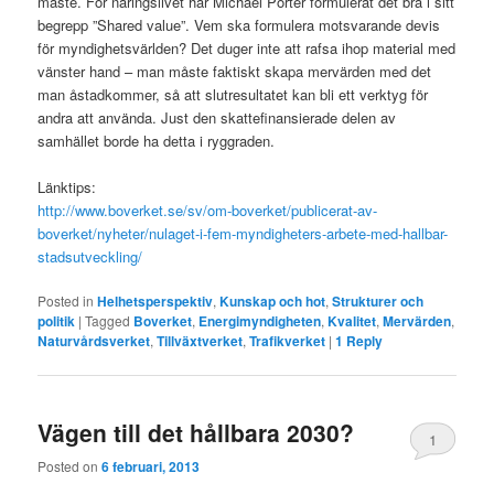
måste. För näringslivet har Michael Porter formulerat det bra i sitt
begrepp ”Shared value”. Vem ska formulera motsvarande devis
för myndighetsvärlden? Det duger inte att rafsa ihop material med
vänster hand – man måste faktiskt skapa mervärden med det
man åstadkommer, så att slutresultatet kan bli ett verktyg för
andra att använda. Just den skattefinansierade delen av
samhället borde ha detta i ryggraden.
Länktips:
http://www.boverket.se/sv/om-boverket/publicerat-av-
boverket/nyheter/nulaget-i-fem-myndigheters-arbete-med-hallbar-
stadsutveckling/
Posted in
Helhetsperspektiv
,
Kunskap och hot
,
Strukturer och
politik
|
Tagged
Boverket
,
Energimyndigheten
,
Kvalitet
,
Mervärden
,
Naturvårdsverket
,
Tillväxtverket
,
Trafikverket
|
1
Reply
Vägen till det hållbara 2030?
1
Posted on
6 februari, 2013