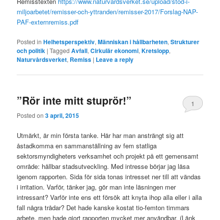
Remisstexten
https://www.naturvardsverket.se/upload/stod-i-
miljoarbetet/remisser-och-yttranden/remisser-2017/Forslag-NAP-
PAF-externremiss.pdf
Posted in
Helhetsperspektiv
,
Människan i hållbarheten
,
Strukturer
och politik
|
Tagged
Avfall
,
Cirkulär ekonomi
,
Kretslopp
,
Naturvårdsverket
,
Remiss
|
Leave a reply
”Rör inte mitt stuprör!”
1
Posted on
3 april, 2015
Utmärkt, är min första tanke. Här har man ansträngt sig att
åstadkomma en sammanställning av fem statliga
sektorsmyndigheters verksamhet och projekt på ett gemensamt
område: hållbar stadsutveckling. Med intresse börjar jag läsa
igenom rapporten. Sida för sida tonas intresset ner till att vändas
i irritation. Varför, tänker jag, gör man inte läsningen mer
intressant? Varför inte ens ett försök att knyta ihop alla eller i alla
fall några trådar? Det hade kanske kostat tio-femton timmars
arbete, men hade gjort rapporten mycket mer användbar. (Länk