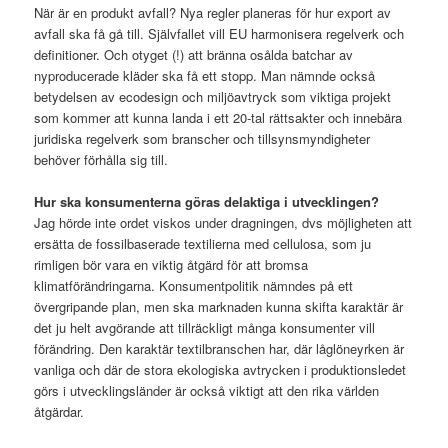
När är en produkt avfall? Nya regler planeras för hur export av
avfall ska få gå till. Självfallet vill EU harmonisera regelverk och
definitioner. Och otyget (!) att bränna osålda batchar av
nyproducerade kläder ska få ett stopp. Man nämnde också
betydelsen av ecodesign och miljöavtryck som viktiga projekt
som kommer att kunna landa i ett 20-tal rättsakter och innebära
juridiska regelverk som branscher och tillsynsmyndigheter
behöver förhålla sig till.
Hur ska konsumenterna göras delaktiga i utvecklingen?
Jag hörde inte ordet viskos under dragningen, dvs möjligheten att
ersätta de fossilbaserade textilierna med cellulosa, som ju
rimligen bör vara en viktig åtgärd för att bromsa
klimatförändringarna. Konsumentpolitik nämndes på ett
övergripande plan, men ska marknaden kunna skifta karaktär är
det ju helt avgörande att tillräckligt många konsumenter vill
förändring. Den karaktär textilbranschen har, där låglöneyrken är
vanliga och där de stora ekologiska avtrycken i produktionsledet
görs i utvecklingsländer är också viktigt att den rika världen
åtgärdar.