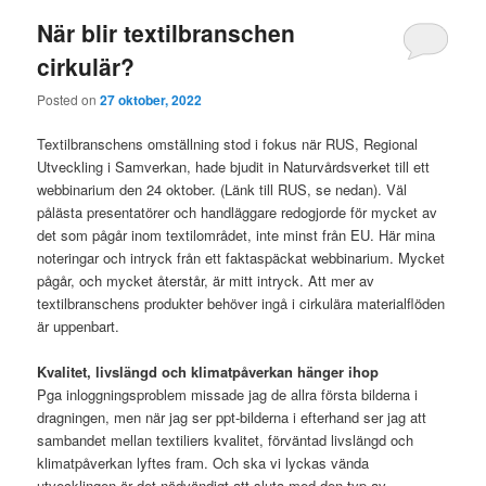
När blir textilbranschen
cirkulär?
Posted on
27 oktober, 2022
Textilbranschens omställning stod i fokus när RUS, Regional
Utveckling i Samverkan, hade bjudit in Naturvårdsverket till ett
webbinarium den 24 oktober. (Länk till RUS, se nedan). Väl
pålästa presentatörer och handläggare redogjorde för mycket av
det som pågår inom textilområdet, inte minst från EU. Här mina
noteringar och intryck från ett faktaspäckat webbinarium. Mycket
pågår, och mycket återstår, är mitt intryck. Att mer av
textilbranschens produkter behöver ingå i cirkulära materialflöden
är uppenbart.
Kvalitet, livslängd och klimatpåverkan hänger ihop
Pga inloggningsproblem missade jag de allra första bilderna i
dragningen, men när jag ser ppt-bilderna i efterhand ser jag att
sambandet mellan textiliers kvalitet, förväntad livslängd och
klimatpåverkan lyftes fram. Och ska vi lyckas vända
utvecklingen är det nödvändigt att sluta med den typ av