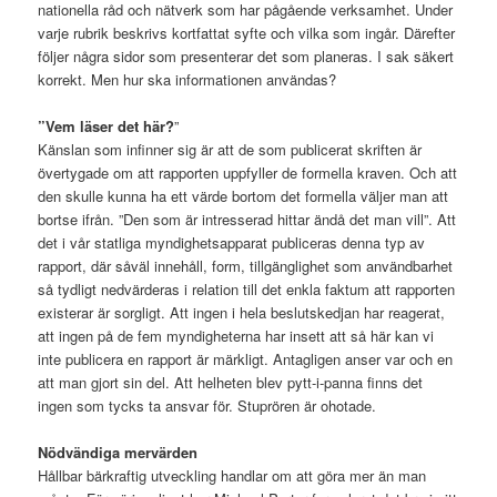
nationella råd och nätverk som har pågående verksamhet. Under
varje rubrik beskrivs kortfattat syfte och vilka som ingår. Därefter
följer några sidor som presenterar det som planeras. I sak säkert
korrekt. Men hur ska informationen användas?
”Vem läser det här?
”
Känslan som infinner sig är att de som publicerat skriften är
övertygade om att rapporten uppfyller de formella kraven. Och att
den skulle kunna ha ett värde bortom det formella väljer man att
bortse ifrån. ”Den som är intresserad hittar ändå det man vill”. Att
det i vår statliga myndighetsapparat publiceras denna typ av
rapport, där såväl innehåll, form, tillgänglighet som användbarhet
så tydligt nedvärderas i relation till det enkla faktum att rapporten
existerar är sorgligt. Att ingen i hela beslutskedjan har reagerat,
att ingen på de fem myndigheterna har insett att så här kan vi
inte publicera en rapport är märkligt. Antagligen anser var och en
att man gjort sin del. Att helheten blev pytt-i-panna finns det
ingen som tycks ta ansvar för. Stuprören är ohotade.
Nödvändiga mervärden
Hållbar bärkraftig utveckling handlar om att göra mer än man