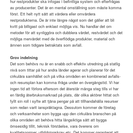
hur restprodukter ska infogas i befintliga system och efterfrågas
av producenter. Det är en mental omställning som måste komma
först. Ett helt nytt sätt att värdera eller omvärdera
restprodukterna. De är inte längre något som det gäller att bli
kvitt på billigast och enklast möjliga vis. Nu handlar det om
metoder för att synliggöra och dubblera värdet, restvärdet och det
möjliga mervärdet med de överflödiga produkter, material och
ämnen som tidigare betraktats som avfall.
Grov indelning
Det som behövs nu är en snabb och effektiv utredning på statlig
nivå som tittar på hur andra länder agerar och planerar för det
cirkulära samhället och på vilka områden en kombinerad avfalls-
och resursplan kan komma ifråga under en övergångstid. Vi har
ingen tid att förlora eftersom det återstår många steg tills vi har
en färdig återbruksmarknad på plats, där olika aktörer hittat och
fyllt sin roll i syfte att tjäna pengar på att tillhandahålla resurser
som redan varit ianspråktagna. Dessutom kommer de företag
och verksamheter som bygga upp den cirkulära branschen på
olika områden att behöva hitta långsiktiga sätt att bygga
ömsesidig tillit, teknisk förståelse, vara överens om
kvalitetsnormer, utbildningskrav etc. Det kommer garanterat att