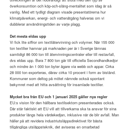
överkonsumtion och köp-och-släng-mentalitet som idag är så
vanlig. Med ett tydligt diagram visade presentatörerna hur
klimatpåverkan, energi- och vattenåtgång halveras om vi
dubblerar användningstiden av varje plagg.
Det mesta eldas upp
Vi fick lite siffror om textilåtervinning och volymer. När 155 000
ton textilier hamnar på marknaden per år i Sverige lämnas
samtidigt 86 000 ton till återvinningscentraler eller till restavfall,
dvs eldas upp. Bara 7 800 ton går till officiella Secondhandkedjor
och mindre än 1 000 ton byter ägare via webb och appar. Cirka
28 000 ton exporteras, därav cirka 10 procent i form av bistånd.
Kommuner som deltog på mötet nämnde också spontant
bekymret med att hitta avsättning för insamlade textilier.
Mycket bra från EU och 1 januari 2025 gäller nya regler
EU:s vision för den hållbara textilsektorn presenterades också.
Där står faktiskt att EU vill att tillverkarna ska ta ansvar för sina
produkter längs hela värdekedjan, inklusive när de blir avfall. Man
håller på att revidera industriutsläppsdirektivet för bästa
tillgängliga utsläppsteknik, det aviseras en omarbetad