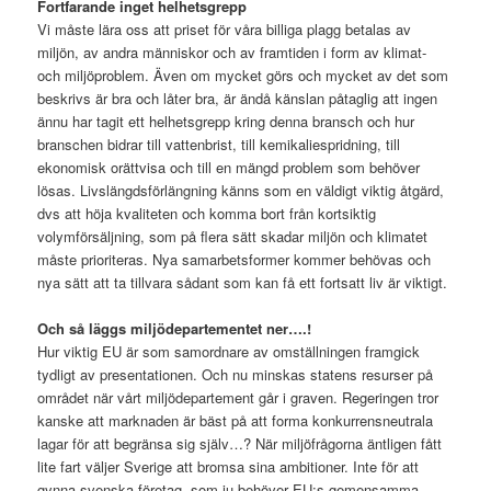
Fortfarande inget helhetsgrepp
Vi måste lära oss att priset för våra billiga plagg betalas av
miljön, av andra människor och av framtiden i form av klimat-
och miljöproblem. Även om mycket görs och mycket av det som
beskrivs är bra och låter bra, är ändå känslan påtaglig att ingen
ännu har tagit ett helhetsgrepp kring denna bransch och hur
branschen bidrar till vattenbrist, till kemikaliespridning, till
ekonomisk orättvisa och till en mängd problem som behöver
lösas. Livslängdsförlängning känns som en väldigt viktig åtgärd,
dvs att höja kvaliteten och komma bort från kortsiktig
volymförsäljning, som på flera sätt skadar miljön och klimatet
måste prioriteras. Nya samarbetsformer kommer behövas och
nya sätt att ta tillvara sådant som kan få ett fortsatt liv är viktigt.
Och så läggs miljödepartementet ner….!
Hur viktig EU är som samordnare av omställningen framgick
tydligt av presentationen. Och nu minskas statens resurser på
området när vårt miljödepartement går i graven. Regeringen tror
kanske att marknaden är bäst på att forma konkurrensneutrala
lagar för att begränsa sig själv…? När miljöfrågorna äntligen fått
lite fart väljer Sverige att bromsa sina ambitioner. Inte för att
gynna svenska företag, som ju behöver EU:s gemensamma