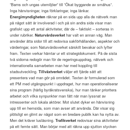
”Barns och ungas utemiljöer” till ”Ökat byggande av småhus”.
Inga hänvisningar, inga förklaringar, inga länkar.
Energimyndigheten
räknar på en sida upp alla de nätverk man
på något sätt är involverad i och på sin andra sida visar man
grafiskt upp ett antal aktiviteter, där de – faktiskt – sorteras in
under rubriker.
Naturvårdsverket
har valt en annan väg. Man
använder åtta sidor till att redovisa sakförhållanden, aspekter och
värderingar, som Naturvårdsverket särskilt bevakar och lyfter
fram. Texten verkar hämtar ur ett strategidokument. På de sista
två sidorna redogör man för de regeringsuppdrag, nätverk och
internationella samarbeten man har med koppling till
stadsutveckling.
Tillväxtverket
väljer ett fjärde sätt att
presentera vad man gör på området. Texten är formulerad som
ett PM med utgångspunkt i uppdraget, hur man operationaliserar
sina program (härlig byråkratsvenska), hur man tänker prioritera
arbetet och vilka synpunkter man fått när man lyssnat av
intressenter och lokala aktörer. Mot slutet dyker en hänvisning
upp till en hemsida, som man avser att använda. Där visar sig
plötsligt en glimt av något som en bredare publik kan ha nytta av.
Men det kräver lusläsning.
Trafikverket
redovisar sina aktiviteter
på ett femte sätt. Man börjar med att räkna upp sjutton stycken