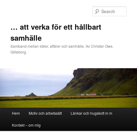
Sear
… att verka för ett hållbart
samhälle
Samband mellan idéer, affärer och samhälle. Av Christer Owe,
Göteborg.
Main menu
Hem
Motiv och arbetssätt
Länkar och hugskott m m
Skip to primary content
Skip to secondary content
Kontakt – om mig