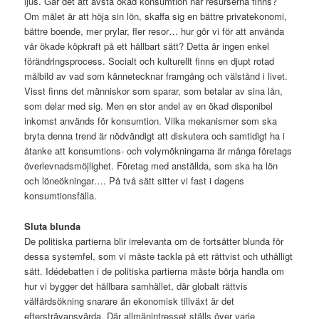
ljus. Går det att avstå ökad konsumtion när resurserna finns?
Om målet är att höja sin lön, skaffa sig en bättre privatekonomi,
bättre boende, mer prylar, fler resor… hur gör vi för att använda
vår ökade köpkraft på ett hållbart sätt? Detta är ingen enkel
förändringsprocess. Socialt och kulturellt finns en djupt rotad
målbild av vad som kännetecknar framgång och välstånd i livet.
Visst finns det människor som sparar, som betalar av sina lån,
som delar med sig. Men en stor andel av en ökad disponibel
inkomst används för konsumtion. Vilka mekanismer som ska
bryta denna trend är nödvändigt att diskutera och samtidigt ha i
åtanke att konsumtions- och volymökningarna är många företags
överlevnadsmöjlighet. Företag med anställda, som ska ha lön
och löneökningar…. På två sätt sitter vi fast i dagens
konsumtionsfälla.
Sluta blunda
De politiska partierna blir irrelevanta om de fortsätter blunda för
dessa systemfel, som vi måste tackla på ett rättvist och uthålligt
sätt. Idédebatten i de politiska partierna måste börja handla om
hur vi bygger det hållbara samhället, där globalt rättvis
välfärdsökning snarare än ekonomisk tillväxt är det
eftersträvansvärda. Där allmänintresset ställs över varje