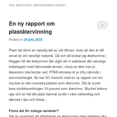
TAG ARCHIVES:
NATURVÅRDSVERKET
En ny rapport om
1
plaståtervinning
Posted on
24 juni, 2025
Plast har blivit en naturlig del av vår tillvaro, trots att den är allt
annat än ett naturligt material. Då och då brukar jag återkomma i
bloggen till det bekymmer det utgör att vi saboterar det naturliga
kretsloppet med främmande ämnen, vissa av dem kan ju
dessutom inte brytas ned. PFAS-ämnena är ju ofta nämnda i
sammanhanget. Nu har IVL kommit med en ny rapport om hur
mycket av den svenska plasten som återvinns. Det är tyvärr
bara storleksordningen 10 procent som återvinns. Mycket bränns
upp och en hel del plast hamnar tyvärr i våra vattendrag och
därmed i djur och fiskar…
Finns det för många varianter?
Det är uppenbart att efterfrågan på återvunnen plast behöver öka.