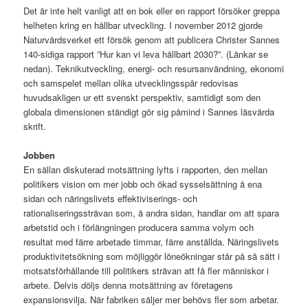
Det är inte helt vanligt att en bok eller en rapport försöker greppa
helheten kring en hållbar utveckling. I november 2012 gjorde
Naturvårdsverket ett försök genom att publicera Christer Sannes
140-sidiga rapport ”Hur kan vi leva hållbart 2030?”. (Länkar se
nedan). Teknikutveckling, energi- och resursanvändning, ekonomi
och samspelet mellan olika utvecklingsspår redovisas
huvudsakligen ur ett svenskt perspektiv, samtidigt som den
globala dimensionen ständigt gör sig påmind i Sannes läsvärda
skrift.
Jobben
En sällan diskuterad motsättning lyfts i rapporten, den mellan
politikers vision om mer jobb och ökad sysselsättning å ena
sidan och näringslivets effektiviserings- och
rationaliseringssträvan som, å andra sidan, handlar om att spara
arbetstid och i förlängningen producera samma volym och
resultat med färre arbetade timmar, färre anställda. Näringslivets
produktivitetsökning som möjliggör löneökningar står på så sätt i
motsatsförhållande till politikers strävan att få fler människor i
arbete. Delvis döljs denna motsättning av företagens
expansionsvilja. När fabriken säljer mer behövs fler som arbetar.