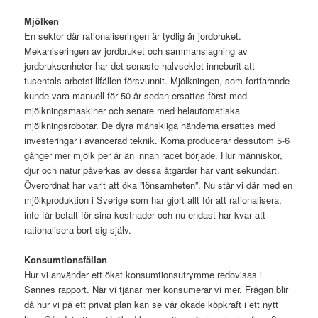
Mjölken
En sektor där rationaliseringen är tydlig är jordbruket.
Mekaniseringen av jordbruket och sammanslagning av
jordbruksenheter har det senaste halvseklet inneburit att
tusentals arbetstillfällen försvunnit. Mjölkningen, som fortfarande
kunde vara manuell för 50 år sedan ersattes först med
mjölkningsmaskiner och senare med helautomatiska
mjölkningsrobotar. De dyra mänskliga händerna ersattes med
investeringar i avancerad teknik. Korna producerar dessutom 5-6
gånger mer mjölk per år än innan racet började. Hur människor,
djur och natur påverkas av dessa åtgärder har varit sekundärt.
Överordnat har varit att öka ”lönsamheten”. Nu står vi där med en
mjölkproduktion i Sverige som har gjort allt för att rationalisera,
inte får betalt för sina kostnader och nu endast har kvar att
rationalisera bort sig själv.
Konsumtionsfällan
Hur vi använder ett ökat konsumtionsutrymme redovisas i
Sannes rapport. När vi tjänar mer konsumerar vi mer. Frågan blir
då hur vi på ett privat plan kan se vår ökade köpkraft i ett nytt