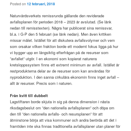
Posted on
12 februari, 2018
Naturvårdsverkets remissrunda gällande den reviderade
avfallsplanen för perioden 2018 – 2023 är avslutad. (Se länk
nedan till remisstexten). Några har publicerat sina remissvar,
bl.a. i G-P den 5 februari (se länk nedan). Men även kritiken
missar målet. Istället för att diskutera avfallsvolymer och vem
som orsakar vilken fraktion borde ett modernt fokus ligga på hur
vi bygger upp en långsiktig efterfrågan på de resurser som
”avfallet” utgör. I en ekonomi som kopierat naturens
kretsloppssystem finns ett extremt minimum av avfall. Istället är
restprodukterna delar av de resurser som kan användas för
nyproduktion. I den sanna cirkulära ekonomin finns inget avfall –
allt är resurser. Precis som i naturen.
Från kvitt till dubbelt
Lagstiftaren borde skjuta in sig på denna dimension i nästa
riksdagsbeslut om ”den nationella avfallsplanen” och döpa om
den till ”den nationella avfalls- och resursplanen” för att
åtminstone börja att visa kommuner och andra berörda att det i
framtiden inte ska finnas traditionella avfallsplaner utan planer för