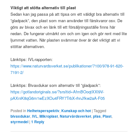
Viktigt att stötta alternativ till plast
Sedan kan jag passa på att tipsa om ett väldigt bra alternativ till
”gladpack”, den plast som man använder till färskvaror osv. De
görs av bivax och en länk till ett försäljningsställe finns här
nedan. De fungerar utmärkt om och om igen och gör rent med lite
ljummet vatten. När plasten svämmar över är det viktigt att vi
stöttar alternativen.
Länktips: IVL-rapporten:
https://www.naturvardsverket.se/publikationer/7100/978-91-620-
7191-2/
Länktips: Bivaxdukar som alternativ till ”gladpack”:
https://gotlandoriginals.se/?srsltid=AfmBOoqtXXl9V-
pAXniK8qG6m1wEzXOu4FRY7TrbX-rhnJfkw2aA-F05
Posted in
Helhetsperspektiv
,
Kunskap och hot
|
Tagged
bivaxdukar
,
IVL
,
Mikroplast
,
Naturvårdsverket
,
pfas
,
Plast
,
styrmedel
|
1
Reply