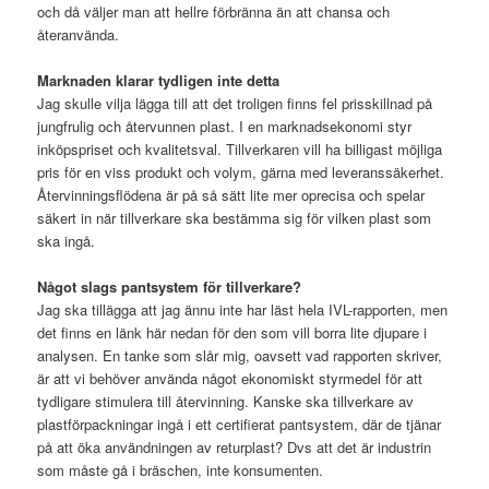
och då väljer man att hellre förbränna än att chansa och
återanvända.
Marknaden klarar tydligen inte detta
Jag skulle vilja lägga till att det troligen finns fel prisskillnad på
jungfrulig och återvunnen plast. I en marknadsekonomi styr
inköpspriset och kvalitetsval. Tillverkaren vill ha billigast möjliga
pris för en viss produkt och volym, gärna med leveranssäkerhet.
Återvinningsflödena är på så sätt lite mer oprecisa och spelar
säkert in när tillverkare ska bestämma sig för vilken plast som
ska ingå.
Något slags pantsystem för tillverkare?
Jag ska tillägga att jag ännu inte har läst hela IVL-rapporten, men
det finns en länk här nedan för den som vill borra lite djupare i
analysen. En tanke som slår mig, oavsett vad rapporten skriver,
är att vi behöver använda något ekonomiskt styrmedel för att
tydligare stimulera till återvinning. Kanske ska tillverkare av
plastförpackningar ingå i ett certifierat pantsystem, där de tjänar
på att öka användningen av returplast? Dvs att det är industrin
som måste gå i bräschen, inte konsumenten.