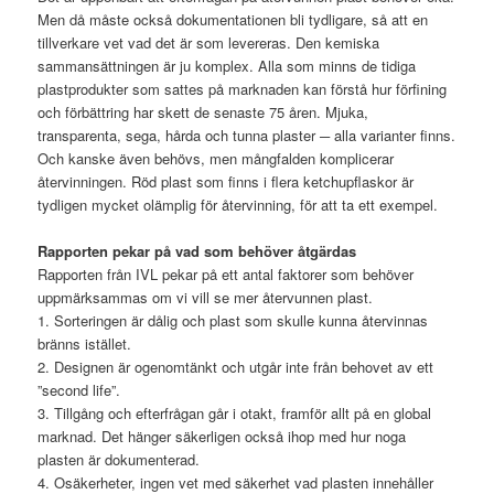
Men då måste också dokumentationen bli tydligare, så att en
tillverkare vet vad det är som levereras. Den kemiska
sammansättningen är ju komplex. Alla som minns de tidiga
plastprodukter som sattes på marknaden kan förstå hur förfining
och förbättring har skett de senaste 75 åren. Mjuka,
transparenta, sega, hårda och tunna plaster ─ alla varianter finns.
Och kanske även behövs, men mångfalden komplicerar
återvinningen. Röd plast som finns i flera ketchupflaskor är
tydligen mycket olämplig för återvinning, för att ta ett exempel.
Rapporten pekar på vad som behöver åtgärdas
Rapporten från IVL pekar på ett antal faktorer som behöver
uppmärksammas om vi vill se mer återvunnen plast.
1. Sorteringen är dålig och plast som skulle kunna återvinnas
bränns istället.
2. Designen är ogenomtänkt och utgår inte från behovet av ett
”second life”.
3. Tillgång och efterfrågan går i otakt, framför allt på en global
marknad. Det hänger säkerligen också ihop med hur noga
plasten är dokumenterad.
4. Osäkerheter, ingen vet med säkerhet vad plasten innehåller