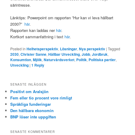
särintresse.
Länktips: Powerpoint om rapporten ”Hur kan vi leva hållbart
2030?”
här
.
Rapporten kan laddas ner
här
.
Kortkort sammanfattning i text
här
.
Posted in
Helhetsperspektiv
,
Lösningar
,
Nya perspektiv
|
Tagged
2030
,
Christer Sanne
,
Hållbar Utveckling
,
Jobb
,
Jordbruk
,
Konsumtion
,
Mjölk
,
Naturvårdsverket
,
Politik
,
Politiska partier
,
Utveckling
|
1
Reply
SENASTE INLÄGGEN
Positivt om Aralsjön
Fem eller tio procent vore rimligt
Språkliga funderingar
Den hållbara ekonomin
BNP löser inte uppgiften
SENASTE KOMMENTARER