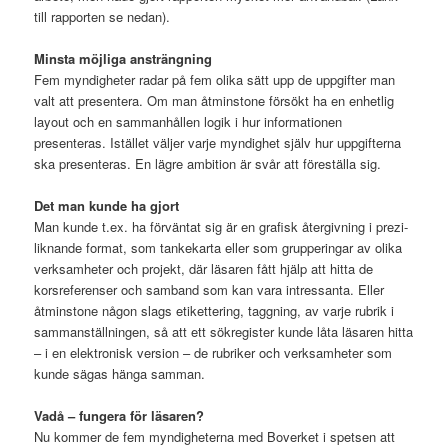
till rapporten se nedan).
Minsta möjliga ansträngning
Fem myndigheter radar på fem olika sätt upp de uppgifter man
valt att presentera. Om man åtminstone försökt ha en enhetlig
layout och en sammanhållen logik i hur informationen
presenteras. Istället väljer varje myndighet själv hur uppgifterna
ska presenteras. En lägre ambition är svår att föreställa sig.
Det man kunde ha gjort
Man kunde t.ex. ha förväntat sig är en grafisk återgivning i prezi-
liknande format, som tankekarta eller som grupperingar av olika
verksamheter och projekt, där läsaren fått hjälp att hitta de
korsreferenser och samband som kan vara intressanta. Eller
åtminstone någon slags etikettering, taggning, av varje rubrik i
sammanställningen, så att ett sökregister kunde låta läsaren hitta
– i en elektronisk version – de rubriker och verksamheter som
kunde sägas hänga samman.
Vadå – fungera för läsaren?
Nu kommer de fem myndigheterna med Boverket i spetsen att