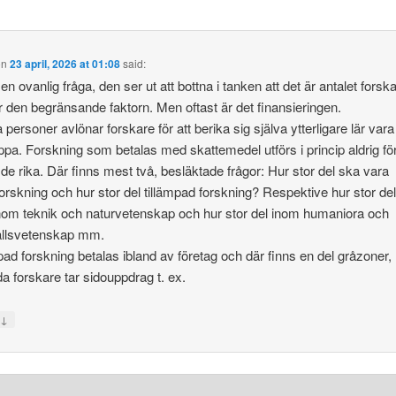
on
23 april, 2026 at 01:08
said:
en ovanlig fråga, den ser ut att bottna i tanken att det är antalet forsk
 den begränsande faktorn. Men oftast är det finansieringen.
a personer avlönar forskare för att berika sig själva ytterligare lär vara
oppa. Forskning som betalas med skattemedel utförs i princip aldrig för
 de rika. Där finns mest två, besläktade frågor: Hur stor del ska vara
orskning och hur stor del tillämpad forskning? Respektive hur stor de
nom teknik och naturvetenskap och hur stor del inom humaniora och
llsvetenskap mm.
pad forskning betalas ibland av företag och där finns en del gråzoner,
da forskare tar sidouppdrag t. ex.
↓
y