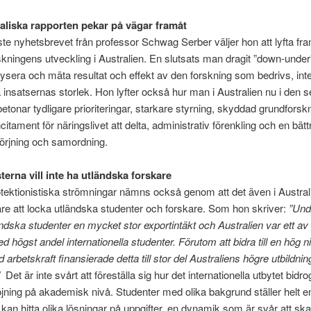
aliska rapporten pekar på vägar framåt
ste nyhetsbrevet från professor Schwag Serber väljer hon att lyfta f
skningens utveckling i Australien. En slutsats man dragit ”down-under”
lysera och mäta resultat och effekt av den forskning som bedrivs, inte t
insatsernas storlek. Hon lyfter också hur man i Australien nu i den 
etonar tydligare prioriteringar, starkare styrning, skyddad grundforsk
citament för näringslivet att delta, administrativ förenkling och en bätt
sörjning och samordning.
terna vill inte ha utländska forskare
tektionistiska strömningar nämns också genom att det även i Austral
rare att locka utländska studenter och forskare. Som hon skriver:
”Und
ändska studenter en mycket stor exportintäkt och Australien var ett av 
d högst andel internationella studenter. Förutom att bidra till en hög n
 arbetskraft finansierade detta till stor del Australiens högre utbildni
.”
Det är inte svårt att föreställa sig hur det internationella utbytet bidrog
öjning på akademisk nivå. Studenter med olika bakgrund ställer helt en
 kan hitta olika lösningar på uppgifter, en dynamik som är svår att sk