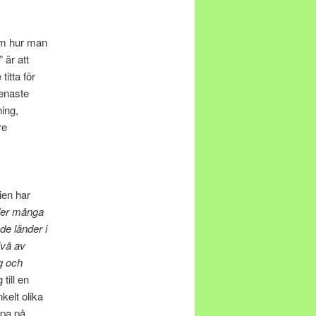
ram hur man
 är att
itta för
senaste
ning,
re
ien har
er många
de länder i
ivå av
ng och
 till en
kelt olika
apa på