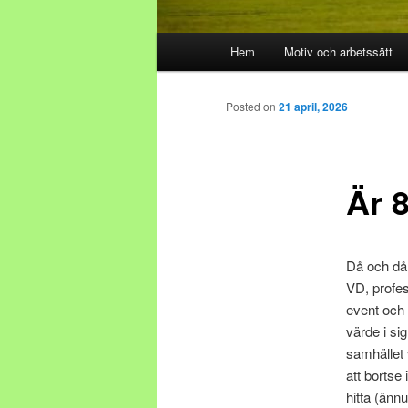
Main menu
Hem
Motiv och arbetssätt
Skip to primary content
Skip to secondary content
Posted on
21 april, 2026
Är 
Då och då
VD, profes
event och 
värde i si
samhället v
att bortse 
hitta (änn