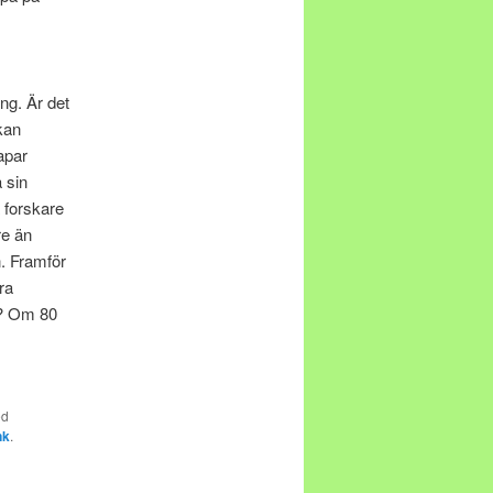
ng. Är det
kan
apar
 sin
 forskare
re än
n. Framför
ra
g? Om 80
ed
nk
.