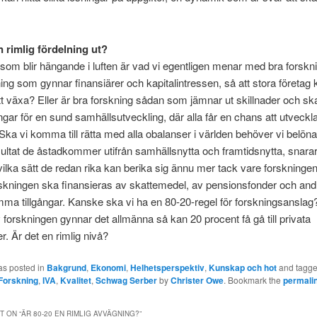
n rimlig fördelning ut?
som blir hängande i luften är vad vi egentligen menar med bra forskni
ing som gynnar finansiärer och kapitalintressen, så att stora företag 
att växa? Eller är bra forskning sådan som jämnar ut skillnader och sk
ingar för en sund samhällsutveckling, där alla får en chans att utveckla
ka vi komma till rätta med alla obalanser i världen behöver vi belöna
ultat de åstadkommer utifrån samhällsnytta och framtidsnytta, snara
 vilka sätt de redan rika kan berika sig ännu mer tack vare forskninge
rskningen ska finansieras av skattemedel, av pensionsfonder och and
a tillgångar. Kanske ska vi ha en 80-20-regel för forskningsansla
 forskningen gynnar det allmänna så kan 20 procent få gå till privata
r. Är det en rimlig nivå?
as posted in
Bakgrund
,
Ekonomi
,
Helhetsperspektiv
,
Kunskap och hot
and tagg
Forskning
,
IVA
,
Kvalitet
,
Schwag Serber
by
Christer Owe
. Bookmark the
permali
 ON “
ÄR 80-20 EN RIMLIG AVVÄGNING?
”