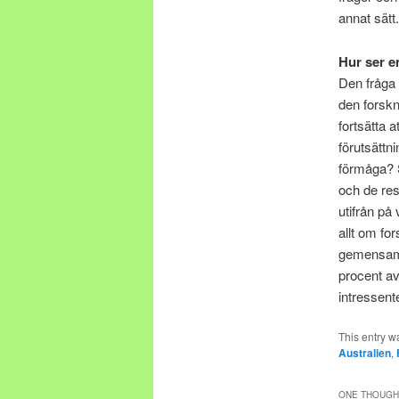
annat sätt.
Hur ser e
Den fråga 
den forskn
fortsätta 
förutsättn
förmåga? S
och de res
utifrån på
allt om fo
gemensamm
procent av
intressente
This entry w
Australien
,
ONE THOUGHT