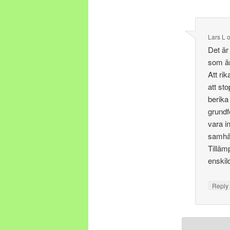
Lars L
Det är 
som är
Att rik
att st
berika
grundf
vara i
samhä
Tilläm
enskil
Repl