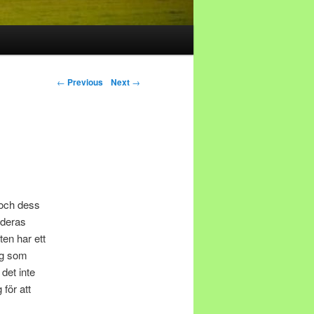
Post navigation
←
Previous
Next
→
 och dess
 deras
ten har ett
ing som
 det inte
 för att