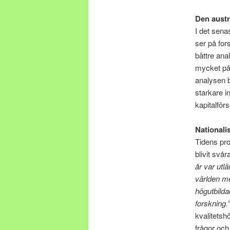
Den austr
I det sena
ser på for
bättre ana
mycket på 
analysen b
starkare in
kapitalför
Nationalis
Tidens pro
blivit svå
år var utl
världen me
högutbildad
forskning
kvalitetsh
frågor och