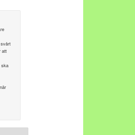
are
 svårt
 att
l ska
 när