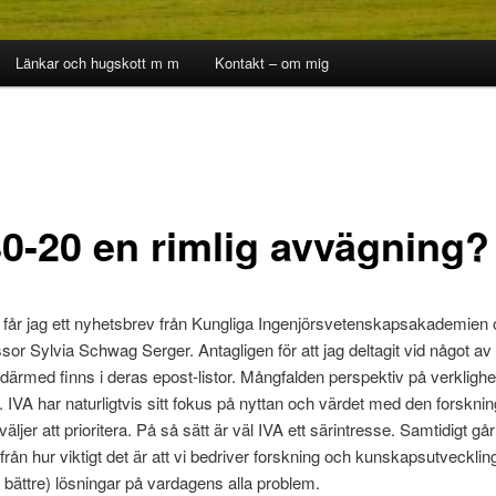
Länkar och hugskott m m
Kontakt – om mig
80-20 en rimlig avvägning?
 får jag ett nyhetsbrev från Kungliga Ingenjörsvetenskapsakademien
sor Sylvia Schwag Serger. Antagligen för att jag deltagit vid något av
därmed finns i deras epost-listor. Mångfalden perspektiv på verklighe
g. IVA har naturligtvis sitt fokus på nyttan och värdet med den forskn
äljer att prioritera. På så sätt är väl IVA ett särintresse. Samtidigt går
ifrån hur viktigt det är att vi bedriver forskning och kunskapsutveckling
u bättre) lösningar på vardagens alla problem.