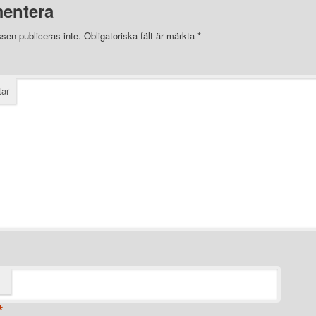
entera
sen publiceras inte.
Obligatoriska fält är märkta
*
ar
*