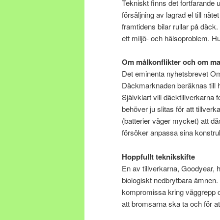
Tekniskt finns det fortfarande 
försäljning av lagrad el till nä
framtidens bilar rullar på däck
ett miljö- och hälsoproblem. 
Om målkonflikter och om m
Det eminenta nyhetsbrevet OmE
Däckmarknaden beräknas till his
Självklart vill däcktillverkarna 
behöver ju slitas för att tillver
(batterier väger mycket) att dä
försöker anpassa sina konstrukti
Hoppfullt teknikskifte
En av tillverkarna, Goodyear, 
biologiskt nedbrytbara ämnen. D
kompromissa kring väggrepp och 
att bromsarna ska ta och för att