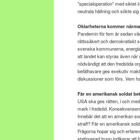
”specialoperation” med siktet i
neutrala hållning och sökte sig 
Oklarheterna kommer närmare
Pandemin för fem år sedan väck
rättssäkert och demokratiskt 
svenska kommunerna, energis
att landet kan styras även när st
nödvändigt att den fredstida org
befälhavare ges exekutiv makt. 
diskussioner som förs. Vem har 
Får en amerikansk soldat be
USA ska ges rätten, i och med 
mark i fredstid. Konsekvenserna 
Innebär det att en amerikan som
straff? Får en amerikansk solda
Frågorna hopar sig och erfare
stationerad trupp indikerar att 