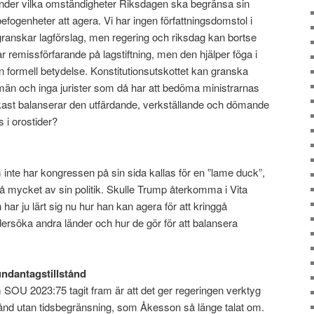
 under vilka omständigheter Riksdagen ska begränsa sin
fogenheter att agera. Vi har ingen författningsdomstol i
ranskar lagförslag, men regering och riksdag kan bortse
r remissförfarande på lagstiftning, men den hjälper föga i
n formell betydelse. Konstitutionsutskottet kan granska
män och inga jurister som då har att bedöma ministrarnas
okast balanserar den utfärdande, verkställande och dömande
s i orostider?
inte har kongressen på sin sida kallas för en ”lame duck”,
så mycket av sin politik. Skulle Trump återkomma i Vita
har ju lärt sig nu hur han kan agera för att kringgå
ersöka andra länder och hur de gör för att balansera
ndantagstillstånd
SOU 2023:75 tagit fram är att det ger regeringen verktyg
lstånd utan tidsbegränsning, som Åkesson så länge talat om.