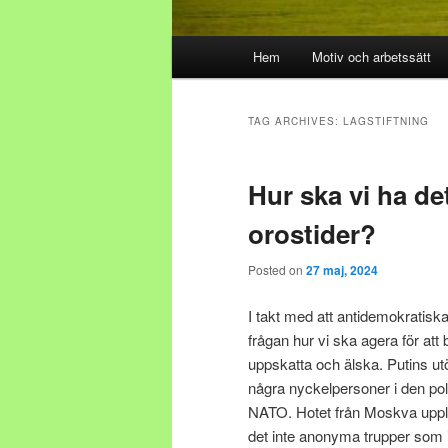
Main menu
Hem
Motiv och arbetssätt
Skip to primary content
Skip to secondary content
TAG ARCHIVES:
LAGSTIFTNING
Hur ska vi ha d
orostider?
Posted on
27 maj, 2024
I takt med att antidemokratiska
frågan hur vi ska agera för att
uppskatta och älska. Putins ut
några nyckelpersoner i den po
NATO. Hotet från Moskva uppl
det inte anonyma trupper som in