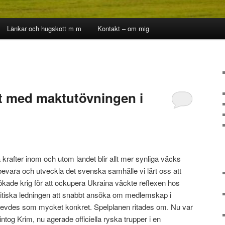
Länkar och hugskott m m
Kontakt – om mig
et med maktutövningen i
 krafter inom och utom landet blir allt mer synliga väcks
 bevara och utveckla det svenska samhälle vi lärt oss att
ökade krig för att ockupera Ukraina väckte reflexen hos
litiska ledningen att snabbt ansöka om medlemskap i
evdes som mycket konkret. Spelplanen ritades om. Nu var
tog Krim, nu agerade officiella ryska trupper i en