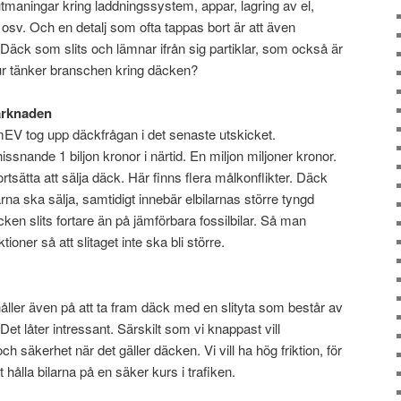
utmaningar kring laddningssystem, appar, lagring av el,
tet osv. Och en detalj som ofta tappas bort är att även
. Däck som slits och lämnar ifrån sig partiklar, som också är
Hur tänker branschen kring däcken?
arknaden
V tog upp däckfrågan i det senaste utskicket.
snande 1 biljon kronor i närtid. En miljon miljoner kronor.
fortsätta att sälja däck. Här finns flera målkonflikter. Däck
karna ska sälja, samtidigt innebär elbilarnas större tyngd
cken slits fortare än på jämförbara fossilbilar. Så man
oner så att slitaget inte ska bli större.
håller även på att ta fram däck med en slityta som består av
et låter intressant. Särskilt som vi knappast vill
säkerhet när det gäller däcken. Vi vill ha hög friktion, för
 hålla bilarna på en säker kurs i trafiken.