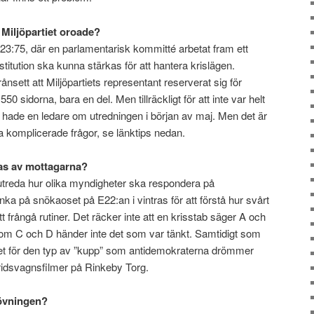
Miljöpartiet oroade?
23:75, där en parlamentarisk kommitté arbetat fram ett
stitution ska kunna stärkas för att hantera krislägen.
ånsett att Miljöpartiets representant reserverat sig för
 550 sidorna, bara en del. Men tillräckligt för att inte var helt
 hade en ledare om utredningen i början av maj. Men det är
sa komplicerade frågor, se länktips nedan.
tas av mottagarna?
utreda hur olika myndigheter ska respondera på
änka på snökaoset på E22:an i vintras för att förstå hur svårt
t frångå rutiner. Det räcker inte att en krisstab säger A och
om C och D händer inte det som var tänkt. Samtidigt som
et för den typ av ”kupp” som antidemokraterna drömmer
tridsvagnsfilmer på Rinkeby Torg.
tövningen?