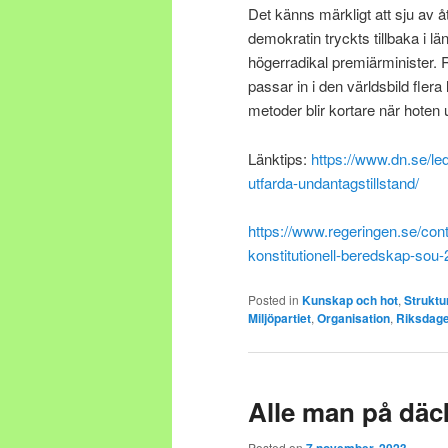
Det känns märkligt att sju av å
demokratin tryckts tillbaka i 
högerradikal premiärminister.
passar in i den världsbild flera 
metoder blir kortare när hoten
Länktips:
https://www.dn.se/le
utfarda-undantagstillstand/
https://www.regeringen.se/co
konstitutionell-beredskap-sou
Posted in
Kunskap och hot
,
Struktur
Miljöpartiet
,
Organisation
,
Riksdag
Alle man på däc
Posted on
7 november, 2023