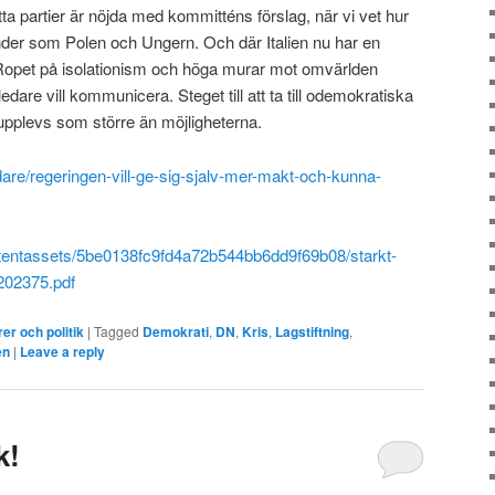
tta partier är nöjda med kommitténs förslag, när vi vet hur
länder som Polen och Ungern. Och där Italien nu har en
 Ropet på isolationism och höga murar mot omvärlden
ledare vill kommunicera. Steget till att ta till odemokratiska
 upplevs som större än möjligheterna.
dare/regeringen-vill-ge-sig-sjalv-mer-makt-och-kunna-
ntentassets/5be0138fc9fd4a72b544bb6dd9f69b08/starkt-
-202375.pdf
er och politik
|
Tagged
Demokrati
,
DN
,
Kris
,
Lagstiftning
,
en
|
Leave a reply
k!