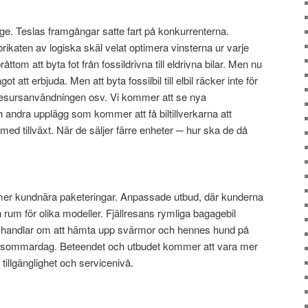
länge. Teslas framgångar satte fart på konkurrenterna.
rikaten av logiska skäl velat optimera vinsterna ur varje
ttom att byta fot från fossildrivna till eldrivna bilar. Men nu
ågot att erbjuda. Men att byta fossilbil till elbil räcker inte för
 resursanvändningen osv. Vi kommer att se nya
h andra upplägg som kommer att få biltillverkarna att
d tillväxt. När de säljer färre enheter ─ hur ska de då
e mer kundnära paketeringar. Anpassade utbud, där kunderna
och rum för olika modeller. Fjällresans rymliga bagagebil
a handlar om att hämta upp svärmor och hennes hund på
försommardag. Beteendet och utbudet kommer att vara mer
 tillgänglighet och servicenivå.