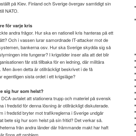
nställt på Kiev. Finland och Sverige övergav samtidigt sin
till NATO.
 för varje kris
te andra frågor. Hur ska en nationell kris hanteras på ett
sätt? Och i vassen lurar samordnade IT-attacker mot de
ystemen, bankerna osv. Hur ska Sverige skydda sig så
yrningen inte fungerar? I krigstider inser alla att det blir
anisationen får stå tillbaka för en ledning, där militära
Men även detta är otillräckligt beskrivet i de få
egentligen sista ordet i ett krigsläge?
te sig hur som helst?
DCA-avtalet att stationera trupp och materiel på svensk
i fredstid för denna lösning är otillräckligt diskuterade.
 i fredstid bryter mot trafikreglerna i Sverige undgår
t bete sig hur som helst på sin fritid? Det verkar så.
nheterna från andra länder där främmande makt har haft
här finns ett problem.