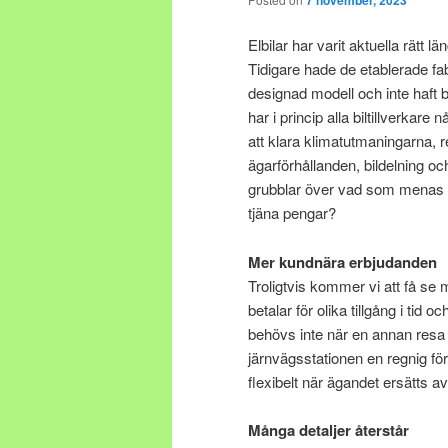
Elbilar har varit aktuella rätt 
Tidigare hade de etablerade fab
designad modell och inte haft brå
har i princip alla biltillverkare n
att klara klimatutmaningarna,
ägarförhållanden, bildelning oc
grubblar över vad som menas me
tjäna pengar?
Mer kundnära erbjudanden
Troligtvis kommer vi att få s
betalar för olika tillgång i tid 
behövs inte när en annan res
järnvägsstationen en regnig 
flexibelt när ägandet ersätts av
Många detaljer återstår