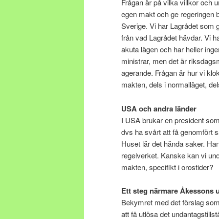
Frågan är på vilka villkor och
egen makt och ge regeringen be
Sverige. Vi har Lagrådet som g
från vad Lagrådet hävdar. Vi ha
akuta lägen och har heller inge
ministrar, men det är riksdags
agerande. Frågan är hur vi kl
makten, dels i normalläget, del
USA och andra länder
I USA brukar en president som 
dvs ha svårt att få genomfört 
Huset lär det hända saker. Han 
regelverket. Kanske kan vi und
makten, specifikt i orostider?
Ett steg närmare Åkessons u
Bekymret med det förslag som 
att få utlösa det undantagstil