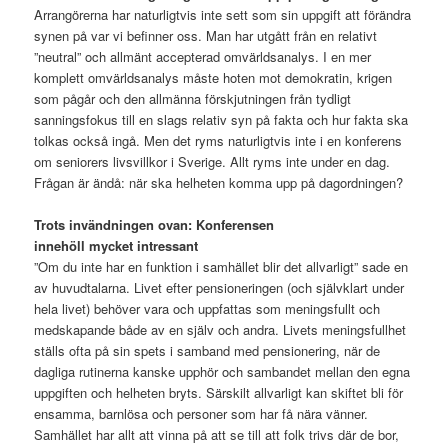
Arrangörerna har naturligtvis inte sett som sin uppgift att förändra
synen på var vi befinner oss. Man har utgått från en relativt
”neutral” och allmänt accepterad omvärldsanalys. I en mer
komplett omvärldsanalys måste hoten mot demokratin, krigen
som pågår och den allmänna förskjutningen från tydligt
sanningsfokus till en slags relativ syn på fakta och hur fakta ska
tolkas också ingå. Men det ryms naturligtvis inte i en konferens
om seniorers livsvillkor i Sverige. Allt ryms inte under en dag.
Frågan är ändå: när ska helheten komma upp på dagordningen?
Trots invändningen ovan: Konferensen
innehöll mycket intressant
”Om du inte har en funktion i samhället blir det allvarligt” sade en
av huvudtalarna. Livet efter pensioneringen (och självklart under
hela livet) behöver vara och uppfattas som meningsfullt och
medskapande både av en själv och andra. Livets meningsfullhet
ställs ofta på sin spets i samband med pensionering, när de
dagliga rutinerna kanske upphör och sambandet mellan den egna
uppgiften och helheten bryts. Särskilt allvarligt kan skiftet bli för
ensamma, barnlösa och personer som har få nära vänner.
Samhället har allt att vinna på att se till att folk trivs där de bor,