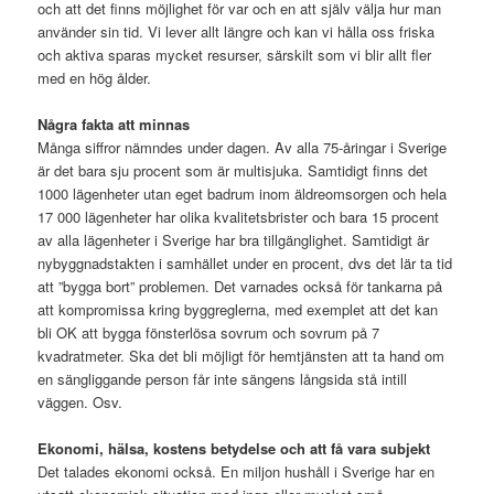
och att det finns möjlighet för var och en att själv välja hur man
använder sin tid. Vi lever allt längre och kan vi hålla oss friska
och aktiva sparas mycket resurser, särskilt som vi blir allt fler
med en hög ålder.
Några fakta att minnas
Många siffror nämndes under dagen. Av alla 75-åringar i Sverige
är det bara sju procent som är multisjuka. Samtidigt finns det
1000 lägenheter utan eget badrum inom äldreomsorgen och hela
17 000 lägenheter har olika kvalitetsbrister och bara 15 procent
av alla lägenheter i Sverige har bra tillgänglighet. Samtidigt är
nybyggnadstakten i samhället under en procent, dvs det lär ta tid
att ”bygga bort” problemen. Det varnades också för tankarna på
att kompromissa kring byggreglerna, med exemplet att det kan
bli OK att bygga fönsterlösa sovrum och sovrum på 7
kvadratmeter. Ska det bli möjligt för hemtjänsten att ta hand om
en sängliggande person får inte sängens långsida stå intill
väggen. Osv.
Ekonomi, hälsa, kostens betydelse och att få vara subjekt
Det talades ekonomi också. En miljon hushåll i Sverige har en