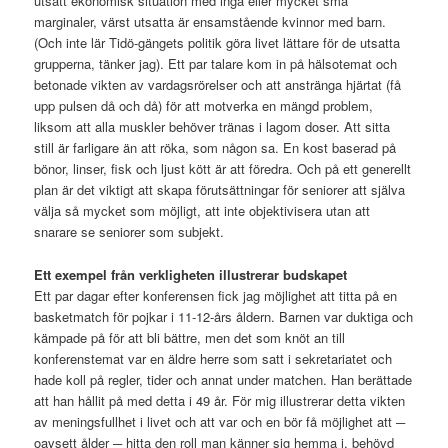
utsatt ekonomisk situation med inga eller mycket små
marginaler, värst utsatta är ensamstående kvinnor med barn.
(Och inte lär Tidö-gängets politik göra livet lättare för de utsatta
grupperna, tänker jag). Ett par talare kom in på hälsotemat och
betonade vikten av vardagsrörelser och att anstränga hjärtat (få
upp pulsen då och då) för att motverka en mängd problem,
liksom att alla muskler behöver tränas i lagom doser. Att sitta
still är farligare än att röka, som någon sa. En kost baserad på
bönor, linser, fisk och ljust kött är att föredra. Och på ett generellt
plan är det viktigt att skapa förutsättningar för seniorer att själva
välja så mycket som möjligt, att inte objektivisera utan att
snarare se seniorer som subjekt.
Ett exempel från verkligheten illustrerar budskapet
Ett par dagar efter konferensen fick jag möjlighet att titta på en
basketmatch för pojkar i 11-12-års åldern. Barnen var duktiga och
kämpade på för att bli bättre, men det som knöt an till
konferenstemat var en äldre herre som satt i sekretariatet och
hade koll på regler, tider och annat under matchen. Han berättade
att han hållit på med detta i 49 år. För mig illustrerar detta vikten
av meningsfullhet i livet och att var och en bör få möjlighet att ─
oavsett ålder ─ hitta den roll man känner sig hemma i, behövd