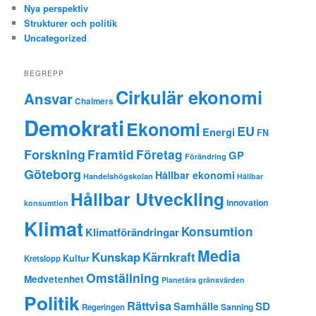
Nya perspektiv
Strukturer och politik
Uncategorized
BEGREPP
Cirkulär ekonomi
Ansvar
Chalmers
Demokrati
Ekonomi
EU
Energi
FN
Forskning
Framtid
Företag
GP
Förändring
Göteborg
Hållbar ekonomi
Handelshögskolan
Hållbar
Hållbar Utveckling
Innovation
konsumtion
Klimat
Konsumtion
Klimatförändringar
Media
Kunskap
Kärnkraft
Kultur
Kretslopp
Omställning
Medvetenhet
Planetära gränsvärden
Politik
Rättvisa
SD
Samhälle
Sanning
Regeringen