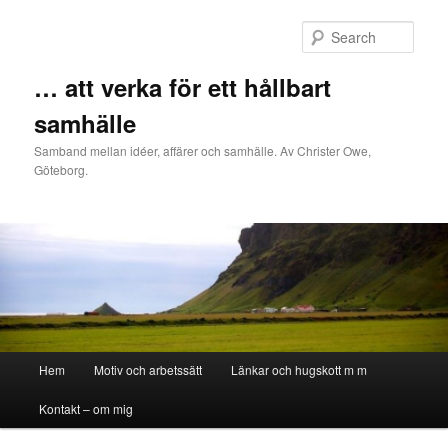
Sear
… att verka för ett hållbart
samhälle
Samband mellan idéer, affärer och samhälle. Av Christer Owe,
Göteborg.
Main menu
Hem
Motiv och arbetssätt
Länkar och hugskott m m
Skip to primary content
Skip to secondary content
Kontakt – om mig