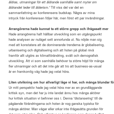
åldras, utmaningar för ett åldrande samhälle samt myter om
åldrandet leder till ålderism.”
Till viss del var det en
sammanfattning av konferensens budskap. Några av mina
intryck från konferensen följer här, men först ett par invändningar.
Arrangörerna hade kunnat ta ett större grepp och ifrågasatt mer
Hade arrangörerna haft hållbar utveckling som en utgångspunkt
hade analysen av nuläget sett annorlunda ut. Nu nöjde man sig
med att konstatera att de dominerande trenderna är globalisering,
urbanisering och digitalisering och att hoten på global nivå
framför allt utgörs av klimatförändring, svält och demografisk
utveckling. Att vi som samhälle behöver ta större höjd för många
fler utmaningar och att det inte går att tro att business-as-usual
är en framkomlig väg hade jag velat höra.
Liten utvikning om hur allvarligt läge vi har, och många blundar fö
Ur mitt perspektiv hade jag velat höra mer av en grundläggande
kritisk syn, men det har ju inte landat ännu hos många aktörer
hur kritisk situation vi befinner oss i. Denna ”distansering” till de
pågående förändringarna och hoten är nog ganska typiska för
många aktörer. Man vågar eller orkar inte ifrågasätta grunden för