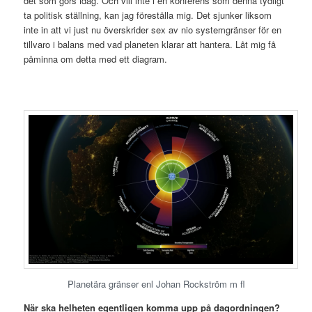
det som görs idag. Och vill inte i en konferens som denna tydligt
ta politisk ställning, kan jag föreställa mig. Det sjunker liksom
inte in att vi just nu överskrider sex av nio systemgränser för en
tillvaro i balans med vad planeten klarar att hantera. Låt mig få
påminna om detta med ett diagram.
Planetära gränser enl Johan Rockström m fl
När ska helheten egentligen komma upp på dagordningen?