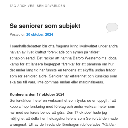
TAG ARCHIVES:
SENIORVÄRLDEN
Se seniorer som subjekt
Posted on
20 oktober, 2024
I samhällsdebatten blir ofta frågorna kring livskvalitet under andra
halvan av livet kraftigt förenklade och synen på ”äldre”
schabloniserad. Det räcker att nämna Barbro Westerholms idoga
kamp för att lansera begreppet ”årsrika” för att påminna om hur
det under lång tid har funnits en tendens att skyffla undan frågor
som rör seniorer, äldre. Seniorer har erfarenhet och kunskap som
ska tas till vara, inte gömmas undan eller marginaliseras.
Konferens den 17 oktober 2024
Seniorvärlden heter en verksamhet som tycks se en uppgift i att
koppla ihop forskning med företag och andra verksamheter som
har med seniorers behov att göra. Den 17 oktober hade jag
möjlighet att delta i en heldagskonferens som Seniorvärlden hade
arrangerat. Ett av de inledande föredragen rubricerades
”Världen