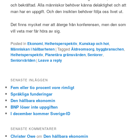
och bekräftad. Alla människor behöver känna delaktighet och att
man har en uppgift. Och den insikten behöver följa oss livet ut.
Det finns mycket mer att återge från konferensen, men den som
vill veta mer får höra av sig.
Posted in
Ekonomi
,
Helhetsperspektiv
,
Kunskap och hot
,
Människan i hållbarheten
|
Tagged
Äldreomsorg
,
byggbranschen
,
Helhetsperspektiv
,
Planetära gränsvärden
,
Seniorer
,
Seniorvärlden
|
Leave a reply
SENASTE INLÄGGEN
Fem eller tio procent vore rimligt
Språkliga funderingar
Den hållbara ekonomin
BNP löser inte uppgiften
I december kommer Sverige-ID
SENASTE KOMMENTARER
Christer Owe
om
Den hållbara ekonomin