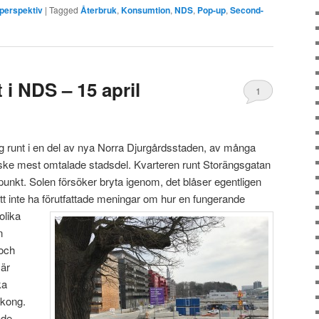
perspektiv
|
Tagged
Återbruk
,
Konsumtion
,
NDS
,
Pop-up
,
Second-
t i NDS – 15 april
1
ag runt i en del av nya Norra Djurgårdsstaden, av många
ke mest omtalade stadsdel. Kvarteren runt Storängsgatan
punkt. Solen försöker bryta igenom, det blåser egentligen
r att inte ha förutfattade meningar om hur en fungerande
olika
n
 och
 är
ka
lkong.
ade