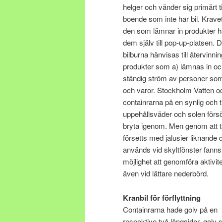
helger och vänder sig primärt ti
boende som inte har bil. Kravet
den som lämnar in produkter ha
dem själv till pop-up-platsen. 
bilburna hänvisas till återvinni
produkter som a) lämnas in oc
ständig ström av personer so
och varor. Stockholm Vatten oc
containrarna på en synlig och ti
uppehållsväder och solen förs
bryta igenom. Men genom att 
försetts med jalusier liknande
används vid skyltfönster fanns
möjlighet att genomföra aktivit
även vid lättare nederbörd.
Kranbil för förflyttning
Containrarna hade golv på en
respektive två långsidor, golv