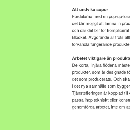
Att undvika sopor
Fördelarna med en pop-up-lösni
det blir möjligt att lämna in 
och där det blir för komplicera
Blocket. Avgörande är trots allt
förvandla fungerande produkter 
Arbetet viktigare än produkt
De korta, linjära flödena måst
produkter, som är designade för 
det som producerats. Och skapar
i det nya samhälle som bygger p
Tjänstefieringen är kopplad ti
passa ihop tekniskt eller konstn
genomförda arbetet, inte om a