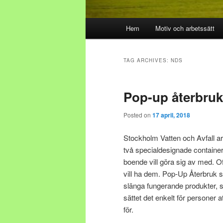
Main menu
Hem
Motiv och arbetssätt
Skip to primary content
Skip to secondary content
TAG ARCHIVES:
NDS
Pop-up återbruk
Posted on
17 april, 2018
Stockholm Vatten och Avfall arr
två specialdesignade containe
boende vill göra sig av med. O
vill ha dem. Pop-Up Återbruk s
slänga fungerande produkter, s
sättet det enkelt för personer 
för.