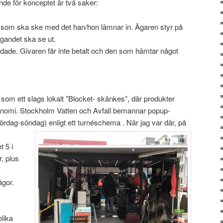
de för konceptet är två saker:
om ska ske med det han/hon lämnar in. Ägaren styr på
ägandet ska se ut.
ndade. Givaren får inte betalt och den som hämtar något
om ett slags lokalt ”Blocket- skänkes”, där produkter
onomi. Stockholm Vatten och Avfall bemannar popup-
lördag-söndag) enligt ett turnéschema .
När jag var där, på
 5 i
, plus
ågor.
lika