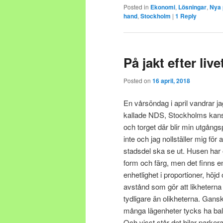
Posted in
Ekonomi
,
Lösningar
,
Nya 
hand
,
Stockholm
|
1
Reply
På jakt efter live
Posted on
16 april, 2018
En vårsöndag i april vandrar j
kallade NDS, Stockholms kans
och torget där blir min utgångs
inte och jag nollställer mig fö
stadsdel ska se ut.
Husen har 
form och färg, men det finns e
enhetlighet i proportioner, höjd
avstånd som gör att likheterna
tydligare än olikheterna. Gans
många lägenheter tycks ha ba
Och visst står det bilar parker