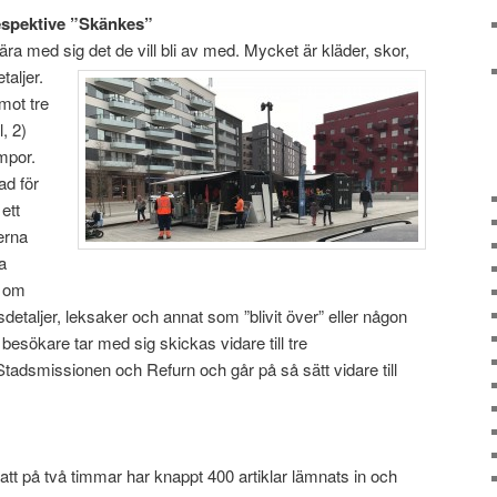
respektive ”Skänkes”
bära med sig det de vill bli av med.
Mycket är kläder, skor,
taljer.
mot tre
l, 2)
mpor.
ad för
 ett
erna
a
a om
sdetaljer, leksaker och annat som ”blivit över” eller någon
 besökare tar med sig skickas vidare till tre
adsmissionen och Refurn och går på så sätt vidare till
att på två timmar har knappt 400 artiklar lämnats in och