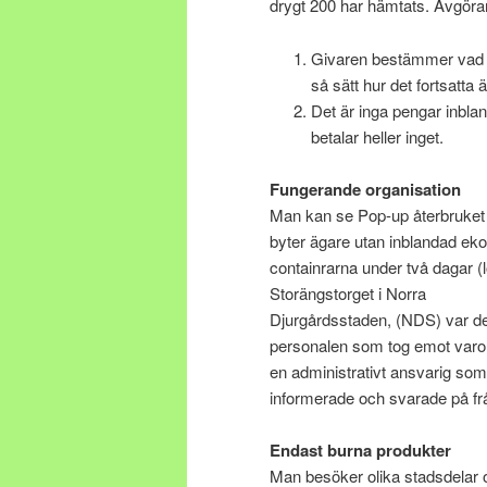
drygt 200 har hämtats. Avgöran
Givaren bestämmer vad s
så sätt hur det fortsatta 
Det är inga pengar inbla
betalar heller inget.
Fungerande organisation
Man kan se Pop-up återbruket s
byter ägare utan inblandad ek
containrarna under två dagar (
Storängstorget i Norra
Djurgårdsstaden, (NDS) var det
personalen som tog emot varor
en administrativt ansvarig som
informerade och svarade på fr
Endast burna produkter
Man besöker olika stadsdelar o