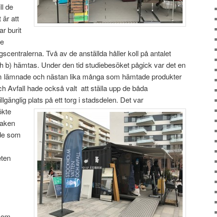
ll de
 är att
r burit
De
ngscentralerna. Två av de anställda håller koll på antalet
h b) hämtas. Under den tid studiebesöket pågick var det en
m lämnade och nästan lika många som hämtade produkter
h Avfall hade också valt att ställa upp de båda
llgänglig plats på ett torg i stadsdelen.
Det var
ökte
taken
 de som
eten
 som