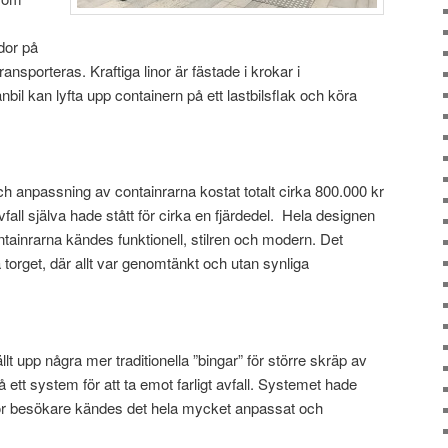
dor på
ansporteras. Kraftiga linor är fästade i krokar i
nbil kan lyfta upp containern på ett lastbilsflak och köra
och anpassning av containrarna kostat totalt cirka 800.000 kr
all själva hade stått för cirka en fjärdedel. Hela designen
tainrarna kändes funktionell, stilren och modern. Det
orget, där allt var genomtänkt och utan synliga
llt upp några mer traditionella ”bingar” för större skräp av
ett system för att ta emot farligt avfall. Systemet hade
 För besökare kändes det hela mycket anpassat och