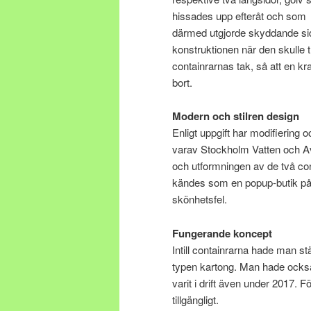
hissades upp efteråt och som
därmed utgjorde skyddande si
konstruktionen när den skulle tr
containrarnas tak, så att en kra
bort.
Modern och stilren design
Enligt uppgift har modifiering 
varav Stockholm Vatten och Avf
och utformningen av de två con
kändes som en popup-butik på t
skönhetsfel.
Fungerande koncept
Intill containrarna hade man stä
typen kartong. Man hade också 
varit i drift även under 2017.
tillgängligt.