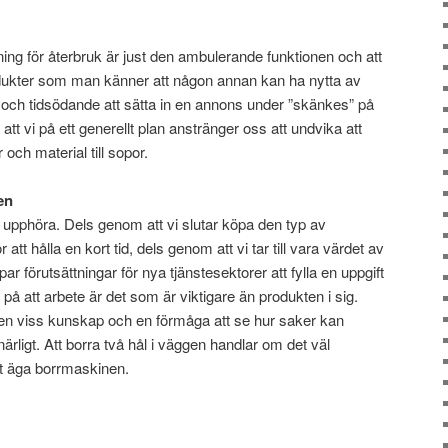
ng för återbruk är just den ambulerande funktionen och att
produkter som man känner att någon annan kan ha nytta av
t och tidsödande att sätta in en annons under ”skänkes” på
 att vi på ett generellt plan anstränger oss att undvika att
och material till sopor.
en
e upphöra. Dels genom att vi slutar köpa den typ av
att hålla en kort tid, dels genom att vi tar till vara värdet av
 förutsättningar för nya tjänstesektorer att fylla en uppgift
å att arbete är det som är viktigare än produkten i sig.
ll en viss kunskap och en förmåga att se hur saker kan
ärligt. Att borra två hål i väggen handlar om det väl
tt äga borrmaskinen.