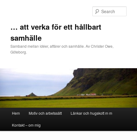
Sear
… att verka för ett hållbart
samhälle
Samband mellan idéer, affärer och samhälle. Av Christer Owe,
Göteborg.
Main menu
Hem
Motiv och arbetssätt
Länkar och hugskott m m
Skip to primary content
Skip to secondary content
Kontakt – om mig