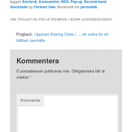
tagged
Återbruk
,
Konsumtion
,
NDS
,
Pop-up
,
Second-hand
,
Stockholm
by
Christer Owe
. Bookmark the
permalink
.
ONE THOUGHT ON “
POP-UP ÅTERBRUK I NORRA DJURGÅRDSSTADEN
”
Pingback:
Uppstart Sharing Cities | … att verka för ett
hållbart samhälle
Kommentera
E-postadressen publiceras inte.
Obligatoriska fält är
märkta
*
Kommentar