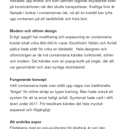
hissades upp efteråt och som därmed utgjorde skyddande sidor
på konstruktionen när den skulle transporteras. Kraftiga linor är
fästade i krokar i containrarnas tak, så att en kranbil kan lyfta
upp containern på ett lastbilsflak och köra bort.
Modern och stilren design
Enligt uppgift har modifiering och anpassning av containrarna
kostat totalt cirka 800.000 kr varav Stockholm Vatten och Avfall
själva hade stått för cirka en fjärdedel. Hela designen och
utformningen av de två containrarna kändes funktionell, stilren
och modern. Det kändes som en popup-butik på torget, där allt
var genomtänkt och utan synliga skönhetsfel.
Fungerande koncept
Intill containrarna hade man ställt upp några mer traditionella
”bingar” för större skräp av typen kartong. Man hade också ett
system för att ta emot farligt avfall. Systemet hade varit i drift
även under 2017. För besökare kändes det hela mycket
anpassat och tillgängligt.
Att undvika sopor
Fördelarna med en pop-up-lösning för återbruk är just den