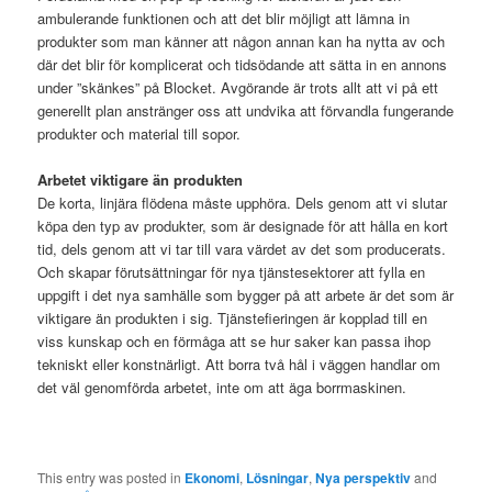
ambulerande funktionen och att det blir möjligt att lämna in
produkter som man känner att någon annan kan ha nytta av och
där det blir för komplicerat och tidsödande att sätta in en annons
under ”skänkes” på Blocket. Avgörande är trots allt att vi på ett
generellt plan anstränger oss att undvika att förvandla fungerande
produkter och material till sopor.
Arbetet viktigare än produkten
De korta, linjära flödena måste upphöra. Dels genom att vi slutar
köpa den typ av produkter, som är designade för att hålla en kort
tid, dels genom att vi tar till vara värdet av det som producerats.
Och skapar förutsättningar för nya tjänstesektorer att fylla en
uppgift i det nya samhälle som bygger på att arbete är det som är
viktigare än produkten i sig. Tjänstefieringen är kopplad till en
viss kunskap och en förmåga att se hur saker kan passa ihop
tekniskt eller konstnärligt. Att borra två hål i väggen handlar om
det väl genomförda arbetet, inte om att äga borrmaskinen.
This entry was posted in
Ekonomi
,
Lösningar
,
Nya perspektiv
and