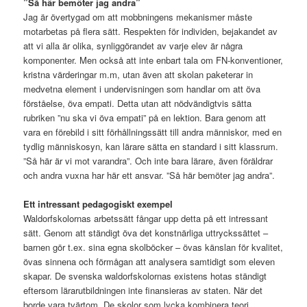
”Så här bemöter jag andra”
Jag är övertygad om att mobbningens mekanismer måste
motarbetas på flera sätt. Respekten för individen, bejakandet av
att vi alla är olika, synliggörandet av varje elev är några
komponenter. Men också att inte enbart tala om FN-konventioner,
kristna värderingar m.m, utan även att skolan paketerar in
medvetna element i undervisningen som handlar om att öva
förståelse, öva empati. Detta utan att nödvändigtvis sätta
rubriken ”nu ska vi öva empati” på en lektion. Bara genom att
vara en förebild i sitt förhållningssätt till andra människor, med en
tydlig människosyn, kan lärare sätta en standard i sitt klassrum.
”Så här är vi mot varandra”. Och inte bara lärare, även föräldrar
och andra vuxna har här ett ansvar. ”Så här bemöter jag andra”.
Ett intressant pedagogiskt exempel
Waldorfskolornas arbetssätt fångar upp detta på ett intressant
sätt. Genom att ständigt öva det konstnärliga uttryckssättet –
barnen gör t.ex. sina egna skolböcker – övas känslan för kvalitet,
övas sinnena och förmågan att analysera samtidigt som eleven
skapar. De svenska waldorfskolornas existens hotas ständigt
eftersom lärarutbildningen inte finansieras av staten. När det
borde vara tvärtom. De skolor som lycka kombinera teori,