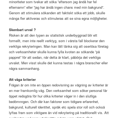
minoriteter som tvekar att söka ”eftersom jag ändå har fel
efternamn” eller ”jag har ändå ingen chans med min bakgrund”.
Genom att stimulera sökanden att faktiskt söka ett jobb, skulle
många fler aktiveras och stimuleras att se sina egna möjligheter.
Skenbart urval ?
Risken är att den typen av statistisk underbyggnad blir ett
formellt, men inte reellt verktyg, som i värsta fall blockerar den
verkliga rekryteringen. Man kan lätt tänka sig att oseriösa företag
och verksamheter skulle kunna fylla kvoten av sökande ”på
pappret” för att sedan, när detta är klart, påbörja det verkliga
urvalet. Men visst skulle det kunna testas i några branscher eller
några sammanhang.
Att väga kriterier
Frågan är om inte en öppen redovisning av vägning av kriterier är
en mer framkomlig väg. Den verksamhet som söker personal får
öppet redogöra för hur olika kriterier väger in i den slutliga
bedömnngen. Och där kan faktorer som tidigare erfarenhet,
bakgrund, kulturell identitet, språk etc spela stor roll och också
lyftas fram som viktigare än vid rekrytering på traditionellt vis. Att