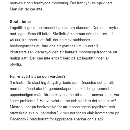
motverka och förebygga mobbning. Det kan tyckas självklart.
Men det räcker inte.
Straff: böter
Lagstiftningens maktmedel handlar om ekonomi. Den som bryter
mot lager döms till böter. Skellefteå kommun dömdes t.ex. till
45.000 kr i böter i ett fall, där en elev mobbades i
hockeygymnasiet. Inte ens ett gymnasium knutet till
idrottsrörelsen klarar tydligen att hantera mobbningsfrågor på ett
rimligt sätt. Det kan inte enbart bero på att lagstiftningen är
otydlig.
Har vi svårt att se och värdera?
2 minuter för slashing är tydligt både som förseelse och straff,
men en månad utanför gemenskapen i omklädningsrummet är
uppenbarligen svårt för hockeyledarna att se sitt ansvar inför. Var
ligger problemet? Har vi svårt att se och värdera det som sker?
Måste vi ner på hockeynivå för att mobbningens regelbrott och
straffskala ska bli hanterbar? 2 minuter för en elak kommentar på
Facebook? Matchstraff för upprepade sparkar och slag?