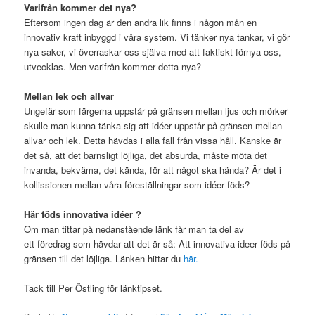
Varifrån kommer det nya?
Eftersom ingen dag är den andra lik finns i någon mån en
innovativ kraft inbyggd i våra system. Vi tänker nya tankar, vi gör
nya saker, vi överraskar oss själva med att faktiskt förnya oss,
utvecklas. Men varifrån kommer detta nya?
Mellan lek och allvar
Ungefär som färgerna uppstår på gränsen mellan ljus och mörker
skulle man kunna tänka sig att idéer uppstår på gränsen mellan
allvar och lek. Detta hävdas i alla fall från vissa håll. Kanske är
det så, att det barnsligt löjliga, det absurda, måste möta det
invanda, bekväma, det kända, för att något ska hända? Är det i
kollissionen mellan våra föreställningar som idéer föds?
Här föds innovativa idéer ?
Om man tittar på nedanstående länk får man ta del av
ett föredrag som hävdar att det är så: Att innovativa ideer föds på
gränsen till det löjliga. Länken hittar du
här.
Tack till Per Östling för länktipset.