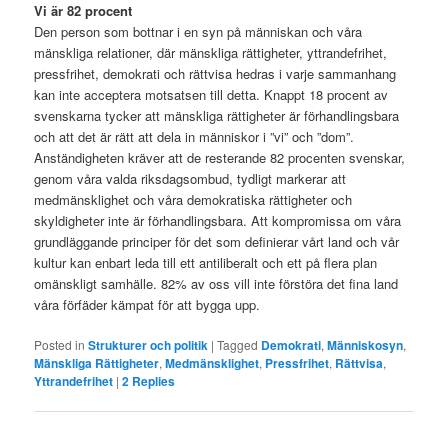
Vi är 82 procent
Den person som bottnar i en syn på människan och våra
mänskliga relationer, där mänskliga rättigheter, yttrandefrihet,
pressfrihet, demokrati och rättvisa hedras i varje sammanhang
kan inte acceptera motsatsen till detta. Knappt 18 procent av
svenskarna tycker att mänskliga rättigheter är förhandlingsbara
och att det är rätt att dela in människor i ”vi” och ”dom”.
Anständigheten kräver att de resterande 82 procenten svenskar,
genom våra valda riksdagsombud, tydligt markerar att
medmänsklighet och våra demokratiska rättigheter och
skyldigheter inte är förhandlingsbara. Att kompromissa om våra
grundläggande principer för det som definierar vårt land och vår
kultur kan enbart leda till ett antiliberalt och ett på flera plan
omänskligt samhälle. 82% av oss vill inte förstöra det fina land
våra förfäder kämpat för att bygga upp.
Posted in
Strukturer och politik
|
Tagged
Demokrati
,
Människosyn
,
Mänskliga Rättigheter
,
Medmänsklighet
,
Pressfrihet
,
Rättvisa
,
Yttrandefrihet
|
2
Replies