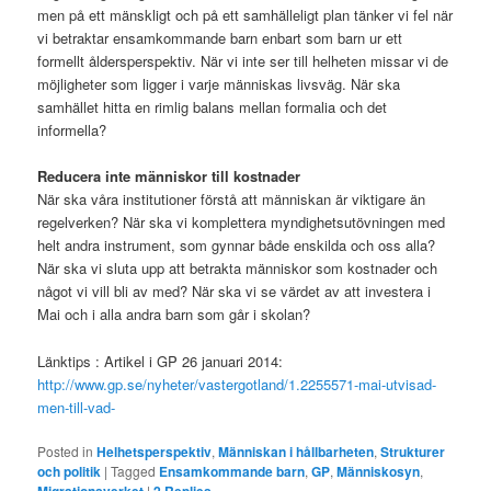
men på ett mänskligt och på ett samhälleligt plan tänker vi fel när
vi betraktar ensamkommande barn enbart som barn ur ett
formellt åldersperspektiv. När vi inte ser till helheten missar vi de
möjligheter som ligger i varje människas livsväg. När ska
samhället hitta en rimlig balans mellan formalia och det
informella?
Reducera inte människor till kostnader
När ska våra institutioner förstå att människan är viktigare än
regelverken? När ska vi komplettera myndighetsutövningen med
helt andra instrument, som gynnar både enskilda och oss alla?
När ska vi sluta upp att betrakta människor som kostnader och
något vi vill bli av med? När ska vi se värdet av att investera i
Mai och i alla andra barn som går i skolan?
Länktips : Artikel i GP 26 januari 2014:
http://www.gp.se/nyheter/vastergotland/1.2255571-mai-utvisad-
men-till-vad-
Posted in
Helhetsperspektiv
,
Människan i hållbarheten
,
Strukturer
och politik
|
Tagged
Ensamkommande barn
,
GP
,
Människosyn
,
Migrationsverket
|
2
Replies