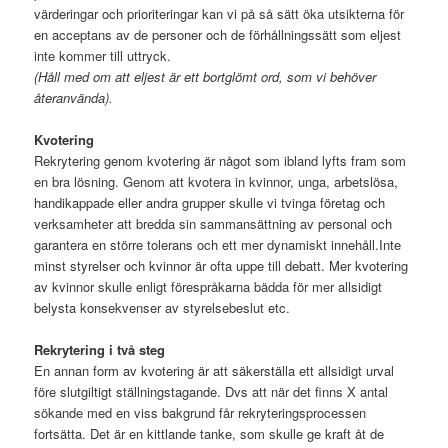
värderingar och prioriteringar kan vi på så sätt öka utsikterna för
en acceptans av de personer och de förhållningssätt som eljest
inte kommer till uttryck.
(Håll med om att eljest är ett bortglömt ord, som vi behöver
återanvända).
Kvotering
Rekrytering genom kvotering är något som ibland lyfts fram som
en bra lösning. Genom att kvotera in kvinnor, unga, arbetslösa,
handikappade eller andra grupper skulle vi tvinga företag och
verksamheter att bredda sin sammansättning av personal och
garantera en större tolerans och ett mer dynamiskt innehåll.Inte
minst styrelser och kvinnor är ofta uppe till debatt. Mer kvotering
av kvinnor skulle enligt förespråkarna bädda för mer allsidigt
belysta konsekvenser av styrelsebeslut etc.
Rekrytering i två steg
En annan form av kvotering är att säkerställa ett allsidigt urval
före slutgiltigt ställningstagande. Dvs att när det finns X antal
sökande med en viss bakgrund får rekryteringsprocessen
fortsätta. Det är en kittlande tanke, som skulle ge kraft åt de