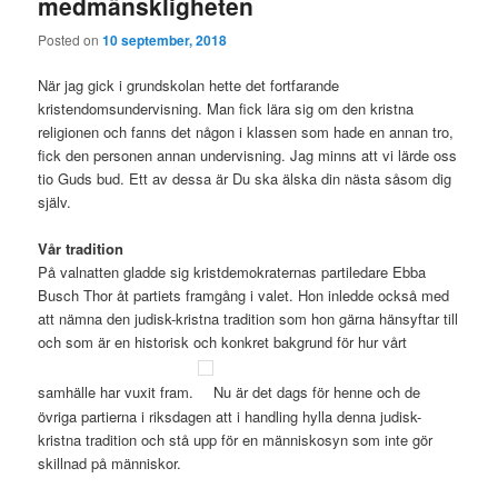
medmänskligheten
Posted on
10 september, 2018
När jag gick i grundskolan hette det fortfarande
kristendomsundervisning. Man fick lära sig om den kristna
religionen och fanns det någon i klassen som hade en annan tro,
fick den personen annan undervisning. Jag minns att vi lärde oss
tio Guds bud. Ett av dessa är Du ska älska din nästa såsom dig
själv.
Vår tradition
På valnatten gladde sig kristdemokraternas partiledare Ebba
Busch Thor åt partiets framgång i valet. Hon inledde också med
att nämna den judisk-kristna tradition som hon gärna hänsyftar till
och som är en historisk och konkret bakgrund för hur vårt
samhälle har vuxit fram.
Nu är det dags för henne och de
övriga partierna i riksdagen att i handling hylla denna judisk-
kristna tradition och stå upp för en människosyn som inte gör
skillnad på människor.