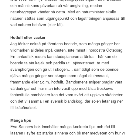
och människans påverkan på vår omgivning, medan
naturbegreppet vänder på detta. Med en naturminister skulle
naturen sättas som utgångspunkt och lagstiftningen anpassas till
vad naturen behöver (eller tål).
Hotfull eller vacker
Jag tänker också på förortens boende, som många gånger har
vildmarken alldeles inpå knuten, inte minst i nordöstra Göteborg.
En fantastisk resurs kan stadsplanerarna tänka – här kan de
boende ta sin kajak och paddla ut i sjösystemet, ta med
svampkorgen och gå ut i skogen…. samtidigt som de boende
själva många gånger ser skogen som något ointressant,
främmande eller t.o.m. hotfullt. Barndomens miljöer präglar våra
värderingar och har man inte vuxit upp med Elsa Beskows
fantasifulla barnböcker kan det vara svårt att uppleva skönheten
och det vilsamma i en svensk blandskog, där solen letar sig ner
till blåbärsriset.
Många tips
Eva Sanners bok innehåller många konkreta tips och råd till
läsaren i syfte att stärka sinnena och bli mer medveten om hur vi