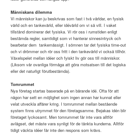
Människans dilemma
Vi människor kan ju beskrivas som fast i två världar, en fysisk
värld och en tankevärld, eller idévärld om vi så vill. I vaket
tillstånd dominerar det fysiska. Vi rör oss i rumstiden enligt
bestämda regler, samtidigt som vi hanterar sinnesintryck och
bearbetar dem tankemässigt. I sömnen tar det fysiska time-out
och vi drömmer och rör oss fritt i den tankevärld vi också tillhör.
Växelspelet mellan idéer och fyiskt liv gör oss till människor.
(Liksom vår ovanliga förmåga att göra motsatsen till det logiska
eller det naturligt förutbestämda).
Tomrummet
Nya företag startas baserade på en bärande idé. Ofta för att
någon har sett en möjlighet som ingen annan har kunnat eller
velat utveckla affärer kring. I tomrummet mellan bestående
system finns utrymmet för den företagsamme. Bejakas idén blir
företaget lyckosamt. Men tomrummet får inte vara alltför
avlägset, det måste vara synligt för de tänkta kunderna. Alltför
tidigt väckta idéer får inte den respons som krävs.