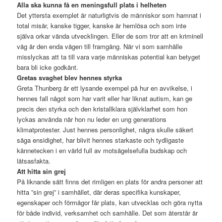
Alla ska kunna få en meningsfull plats i helheten
Det yttersta exemplet är naturligtvis de människor som hamnat i
total misär, kanske tigger, kanske är hemlösa och som inte
själva orkar vända utvecklingen. Eller de som tror att en kriminell
väg är den enda vägen till framgång. När vi som samhälle
misslyckas att ta till vara varje människas potential kan betyget
bara bli icke godkänt.
Gretas svaghet blev hennes styrka
Greta Thunberg är ett lysande exempel på hur en avvikelse, i
hennes fall något som har varit eller har liknat autism, kan ge
precis den styrka och den kristallklara självklarhet som hon
lyckas använda när hon nu leder en ung generations
klimatprotester. Just hennes personlighet, några skulle säkert
säga ensidighet, har blivit hennes starkaste och tydligaste
kännetecken i en värld full av motsägelsefulla budskap och
låtsasfakta.
Att hitta sin grej
På liknande sätt finns det rimligen en plats för andra personer att
hitta ”sin grej” i samhället, där deras specifika kunskaper,
egenskaper och förmågor får plats, kan utvecklas och göra nytta
för både individ, verksamhet och samhälle. Det som återstår är