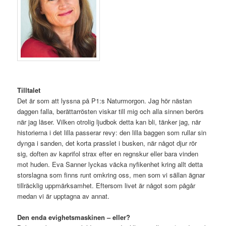
Tilltalet
Det är som att lyssna på P1:s Naturmorgon. Jag hör nästan
daggen falla, berättarrösten viskar till mig och alla sinnen berörs
när jag läser. Vilken otrolig ljudbok detta kan bli, tänker jag, när
historierna i det lilla passerar revy: den lilla baggen som rullar sin
dynga i sanden, det korta prasslet i busken, när något djur rör
sig, doften av kaprifol strax efter en regnskur eller bara vinden
mot huden. Eva Sanner lyckas väcka nyfikenhet kring allt detta
storslagna som finns runt omkring oss, men som vi sällan ägnar
tillräcklig uppmärksamhet. Eftersom livet är något som pågår
medan vi är upptagna av annat.
Den enda evighetsmaskinen – eller?