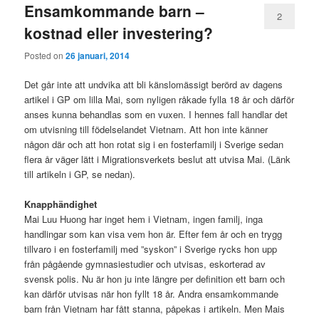
Ensamkommande barn –
2
kostnad eller investering?
Posted on
26 januari, 2014
Det går inte att undvika att bli känslomässigt berörd av dagens
artikel i GP om lilla Mai, som nyligen råkade fylla 18 år och därför
anses kunna behandlas som en vuxen. I hennes fall handlar det
om utvisning till födelselandet Vietnam. Att hon inte känner
någon där och att hon rotat sig i en fosterfamilj i Sverige sedan
flera år väger lätt i Migrationsverkets beslut att utvisa Mai. (Länk
till artikeln i GP, se nedan).
Knapphändighet
Mai Luu Huong har inget hem i Vietnam, ingen familj, inga
handlingar som kan visa vem hon är. Efter fem år och en trygg
tillvaro i en fosterfamilj med ”syskon” i Sverige rycks hon upp
från pågående gymnasiestudier och utvisas, eskorterad av
svensk polis. Nu är hon ju inte längre per definition ett barn och
kan därför utvisas när hon fyllt 18 år. Andra ensamkommande
barn från Vietnam har fått stanna, påpekas i artikeln. Men Mais