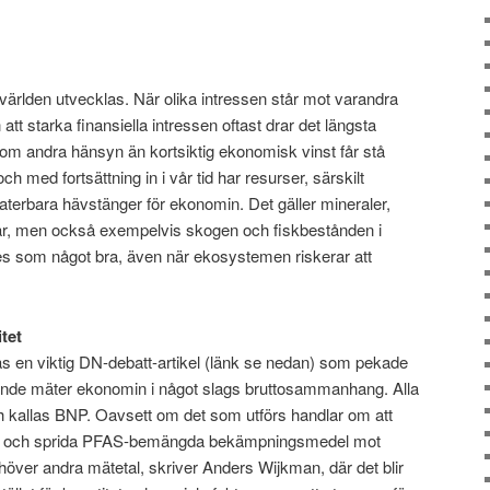
ärlden utvecklas. När olika intressen står mot varandra
tt starka finansiella intressen oftast drar det längsta
 som andra hänsyn än kortsiktig ekonomisk vinst får stå
ch med fortsättning in i vår tid har resurser, särskilt
aterbara hävstänger för ekonomin. Det gäller mineraler,
ngar, men också exempelvis skogen och fiskbestånden i
ses som något bra, även när ekosystemen riskerar att
itet
 en viktig DN-debatt-artikel (länk se nedan) som pekade
arande mäter ekonomin i något slags bruttosammanhang. Alla
ch kallas BNP. Oavsett om det som utförs handlar om att
sälja och sprida PFAS-bemängda bekämpningsmedel mot
ehöver andra mätetal, skriver Anders Wijkman, där det blir