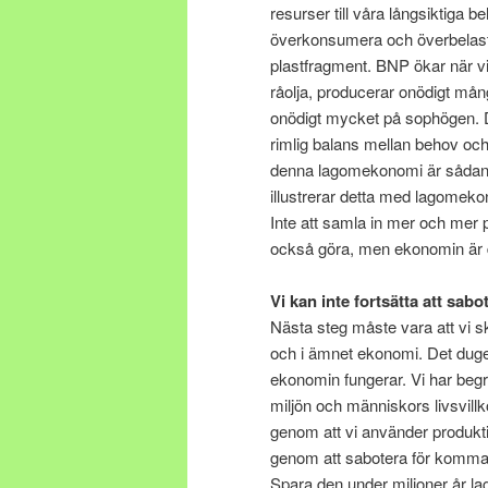
resurser till våra långsiktiga 
överkonsumera och överbelasta
plastfragment. BNP ökar när v
råolja, producerar onödigt må
onödigt mycket på sophögen. 
rimlig balans mellan behov och
denna lagomekonomi är sådant 
illustrerar detta med lagomek
Inte att samla in mer och mer p
också göra, men ekonomin är 
Vi kan inte fortsätta att sa
Nästa steg måste vara att vi 
och i ämnet ekonomi. Det duger 
ekonomin fungerar. Vi har begrä
miljön och människors livsvillk
genom att vi använder produkti
genom att sabotera för komman
Spara den under miljoner år la