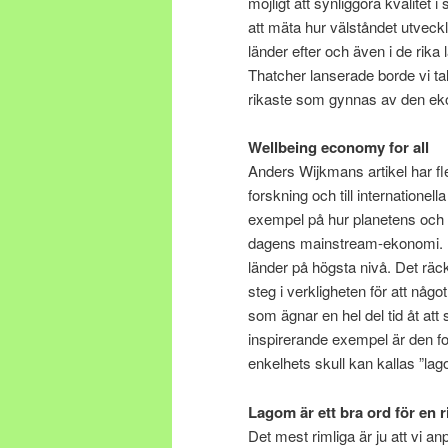
möjligt att synliggöra kvalitet i
att mäta hur välståndet utveckl
länder efter och även i de rika 
Thatcher lanserade borde vi tal
rikaste som gynnas av den ek
Wellbeing economy for all
Anders Wijkmans artikel har fle
forskning och till internatione
exempel på hur planetens och v
dagens mainstream-ekonomi. Intr
länder på högsta nivå. Det räc
steg i verkligheten för att någ
som ägnar en hel del tid åt at
inspirerande exempel är den f
enkelhets skull kan kallas ”l
Lagom är ett bra ord för en r
Det mest rimliga är ju att vi 