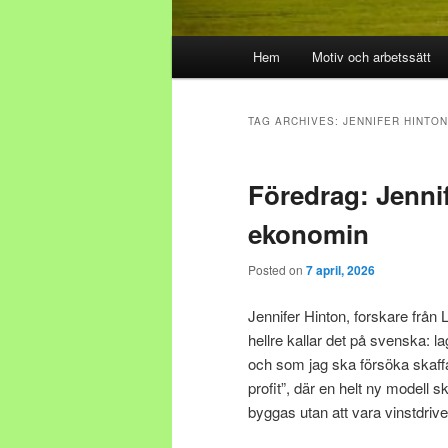
Main menu
Hem
Motiv och arbetssätt
Skip to primary content
Skip to secondary content
TAG ARCHIVES:
JENNIFER HINTON
Föredrag: Jenni
ekonomin
Posted on
7 april, 2026
Jennifer Hinton, forskare från
hellre kallar det på svenska: l
och som jag ska försöka ska
profit”, där en helt ny modell 
byggas utan att vara vinstdrive