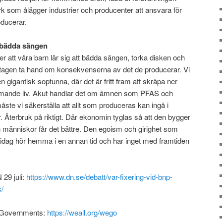
 som ålägger industrier och producenter att ansvara för
oducerar.
t bädda sängen
r att våra barn lär sig att bädda sängen, torka disken och
retagen ta hand om konsekvenserna av det de producerar. Vi
en gigantisk soptunna, där det är fritt fram att skräpa ner
ommande liv. Akut handlar det om ämnen som PFAS och
åste vi säkerställa att allt som produceras kan ingå i
. Återbruk på riktigt. Där ekonomin tyglas så att den bygger
en människor får det bättre. Den egoism och girighet som
dag hör hemma i en annan tid och har inget med framtiden
29 juli:
https://www.dn.se/debatt/var-fixering-vid-bnp-
s/
 Governments:
https://weall.org/wego