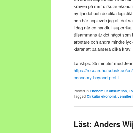
kraven på mer cirkulär ekonomi
nyttjandet och de olika logisti
och här upplevde jag att det s
i dag när en handfull superrik
tillsammans är det något som i
arbetare och andra mindre lyck
klarar att balansera olika krav.
Länktips: 35 minuter med Jenni
https://researchersdesk.se/en
economy-beyond-profit
Posted in
Ekonomi
,
Konsumtion
,
Lö
Tagged
Cirkulär ekonomi
,
Jennifer
Läst: Anders Wi