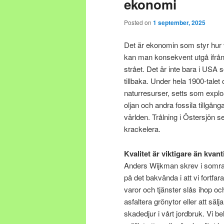
ekonomi
Posted on
1 september, 2025
Det är ekonomin som styr hur v
kan man konsekvent utgå ifrån a
strået. Det är inte bara i USA
tillbaka. Under hela 1900-talet o
naturresurser, setts som explo
oljan och andra fossila tillgå
världen. Trålning i Östersjön 
krackelera.
Kvalitet är viktigare än kvant
Anders Wijkman skrev i somras
på det bakvända i att vi fortf
varor och tjänster slås ihop o
asfaltera grönytor eller att 
skadedjur i vårt jordbruk. Vi b