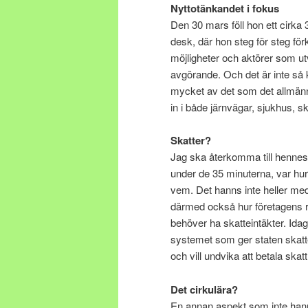
Nyttotänkandet i fokus
Den 30 mars föll hon ett cirka
desk, där hon steg för steg fö
möjligheter och aktörer som utve
avgörande. Och det är inte så k
mycket av det som det allmänn
in i både järnvägar, sjukhus, s
Skatter?
Jag ska återkomma till hennes
under de 35 minuterna, var hu
vem. Det hanns inte heller me
därmed också hur företagens red
behöver ha skatteintäkter. Ida
systemet som ger staten skatt
och vill undvika att betala skat
Det cirkulära?
En annan aspekt som inte han