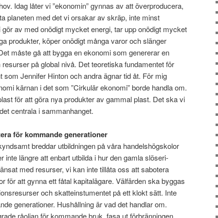
behov. Idag låter vi ”ekonomin” gynnas av att överproducera,
 planeten med det vi orsakar av skräp, inte minst
i gör av med onödigt mycket energi, tar upp onödigt mycket
nga produkter, köper onödigt många varor och slänger
Det måste gå att bygga en ekonomi som genererar en
 resurser på global nivå. Det teoretiska fundamentet för
som Jennifer Hinton och andra ägnar tid åt. För mig
onomi kärnan i det som ”Cirkulär ekonomi” borde handla om.
last för att göra nya produkter av gammal plast. Det ska vi
det centrala i sammanhanget.
botera för kommande generationer
skyndsamt breddar utbildningen på våra handelshögskolor
inte längre att enbart utbilda i hur den gamla slöseri-
nsat med resurser, vi kan inte tillåta oss att sabotera
or för att gynna ett fåtal kapitalägare. Välfärden ska byggas
onsresurser och skatteinstumentet på ett klokt sätt. Inte
de generationer. Hushållning är vad det handlar om.
grade råoljan för kommande bruk, fasa ut förbränningen