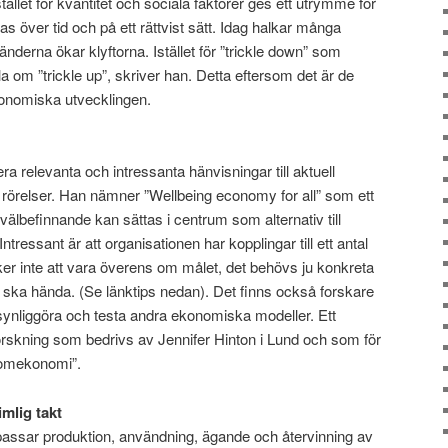
 stället för kvantitet och sociala faktorer ges ett utrymme för
as över tid och på ett rättvist sätt. Idag halkar många
länderna ökar klyftorna. Istället för ”trickle down” som
a om ”trickle up”, skriver han. Detta eftersom det är de
onomiska utvecklingen.
ra relevanta och intressanta hänvisningar till aktuell
lla rörelser. Han nämner ”Wellbeing economy for all” som ett
älbefinnande kan sättas i centrum som alternativ till
essant är att organisationen har kopplingar till ett antal
ker inte att vara överens om målet, det behövs ju konkreta
ot ska hända. (Se länktips nedan). Det finns också forskare
t synliggöra och testa andra ekonomiska modeller. Ett
orskning som bedrivs av Jennifer Hinton i Lund och som för
agomekonomi”.
imlig takt
anpassar produktion, användning, ägande och återvinning av