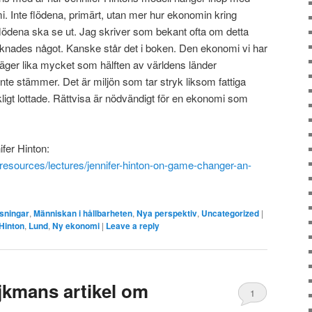
. Inte flödena, primärt, utan mer hur ekonomin kring
kflödena ska se ut. Jag skriver som bekant ofta om detta
aknades något. Kanske står det i boken. Den ekonomi vi har
a äger lika mycket som hälften av världens länder
nte stämmer. Det är miljön som tar stryk liksom fattiga
ligt lottade. Rättvisa är nödvändigt för en ekonomi som
fer Hinton:
/resources/lectures/jennifer-hinton-on-game-changer-an-
sningar
,
Människan i hållbarheten
,
Nya perspektiv
,
Uncategorized
|
 Hinton
,
Lund
,
Ny ekonomi
|
Leave a reply
jkmans artikel om
1