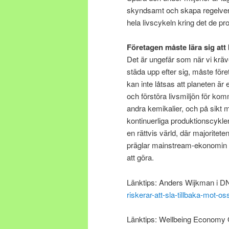
skyndsamt och skapa regelverk
hela livscykeln kring det de pr
Företagen måste lära sig at
Det är ungefär som när vi kräve
städa upp efter sig, måste fö
kan inte låtsas att planeten är 
och förstöra livsmiljön för k
andra kemikalier, och på sikt m
kontinuerliga produktionscykler
en rättvis värld, där majoritet
präglar mainstream-ekonomin i
att göra.
Länktips: Anders Wijkman i DN 
riskerar-att-sla-tillbaka-mot-os
Länktips: Wellbeing Economy