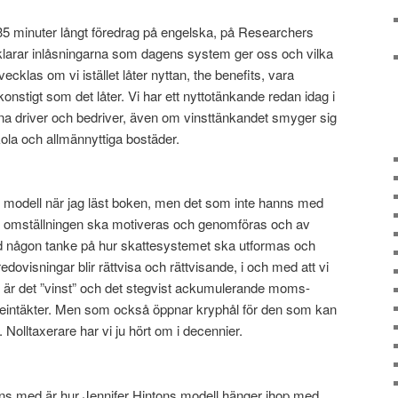
 35 minuter långt föredrag på engelska, på Researchers
rklarar inlåsningarna som dagens system ger oss och vilka
cklas om vi istället låter nyttan, the benefits, vara
onstigt som det låter. Vi har ett nyttotänkande redan idag i
a driver och bedriver, även om vinsttänkandet smyger sig
kola och allmännyttiga bostäder.
 modell när jag läst boken, men det som inte hanns med
r omställningen ska motiveras och genomföras och av
d någon tanke på hur skattesystemet ska utformas och
ovisningar blir rättvisa och rättvisande, i och med att vi
g är det ”vinst” och det stegvist ackumulerande moms-
eintäkter. Men som också öppnar kryphål för den som kan
t. Nolltaxerare har vi ju hört om i decennier.
ns med är hur Jennifer Hintons modell hänger ihop med