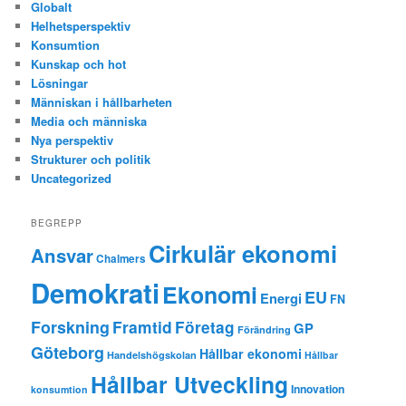
Globalt
Helhetsperspektiv
Konsumtion
Kunskap och hot
Lösningar
Människan i hållbarheten
Media och människa
Nya perspektiv
Strukturer och politik
Uncategorized
BEGREPP
Cirkulär ekonomi
Ansvar
Chalmers
Demokrati
Ekonomi
EU
Energi
FN
Forskning
Framtid
Företag
GP
Förändring
Göteborg
Hållbar ekonomi
Handelshögskolan
Hållbar
Hållbar Utveckling
Innovation
konsumtion