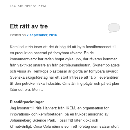
TAG ARCHIVES:
IKEM
Ett rätt av tre
Posted on
7 september, 2016
Kemiindustrin inser att det är hög tid att byta fossilberoendet till
en produktion baserad på förnybara råvaror. En del
konsumentvaror har redan börjat dyka upp, där råvaran kommer
från växtriket snarare än från petroleumindustrin. Systembolagets
och vissa av Hemköps plastpåsar är gjorda av förnybara råvaror.
Svenska skogsföretag har ett stort intresse att få bli leverantörer
till den petrokemiska industrin. Omställning pågår och på ett plan
låter det bra. Men…
Plastförpackningar
Jag lyssnar till Nils Hannerz från IKEM, en organisation för
innovations- och kemiföretagen, på en frukost anordnad av
Johanneberg Science Park. Fossilfritt låter klokt och
klimatvänligt. Coca Cola nämns som ett företag som satsar stort