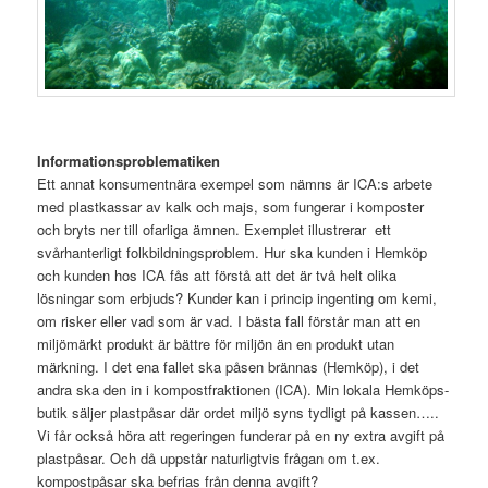
Informationsproblematiken
Ett annat konsumentnära exempel som nämns är ICA:s arbete
med plastkassar av kalk och majs, som fungerar i komposter
och bryts ner till ofarliga ämnen. Exemplet illustrerar ett
svårhanterligt folkbildningsproblem. Hur ska kunden i Hemköp
och kunden hos ICA fås att förstå att det är två helt olika
lösningar som erbjuds? Kunder kan i princip ingenting om kemi,
om risker eller vad som är vad. I bästa fall förstår man att en
miljömärkt produkt är bättre för miljön än en produkt utan
märkning. I det ena fallet ska påsen brännas (Hemköp), i det
andra ska den in i kompostfraktionen (ICA).
Min lokala Hemköps-
butik säljer plastpåsar där ordet miljö syns tydligt på kassen…..
Vi får också höra att regeringen funderar på en ny extra avgift på
plastpåsar. Och då uppstår naturligtvis frågan om t.ex.
kompostpåsar ska befrias från denna avgift?