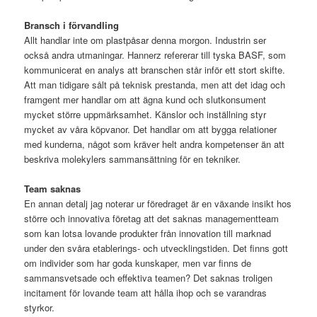
Bransch i förvandling
Allt handlar inte om plastpåsar denna morgon. Industrin ser
också andra utmaningar. Hannerz refererar till tyska BASF, som
kommunicerat en analys att branschen står inför ett stort skifte.
Att man tidigare sålt på teknisk prestanda, men att det idag och
framgent mer handlar om att ägna kund och slutkonsument
mycket större uppmärksamhet. Känslor och inställning styr
mycket av våra köpvanor. Det handlar om att bygga relationer
med kunderna, något som kräver helt andra kompetenser än att
beskriva molekylers sammansättning för en tekniker.
Team saknas
En annan detalj jag noterar ur föredraget är en växande insikt hos
större och innovativa företag att det saknas managementteam
som kan lotsa lovande produkter från innovation till marknad
under den svåra etablerings- och utvecklingstiden. Det finns gott
om individer som har goda kunskaper, men var finns de
sammansvetsade och effektiva teamen? Det saknas troligen
incitament för lovande team att hålla ihop och se varandras
styrkor.