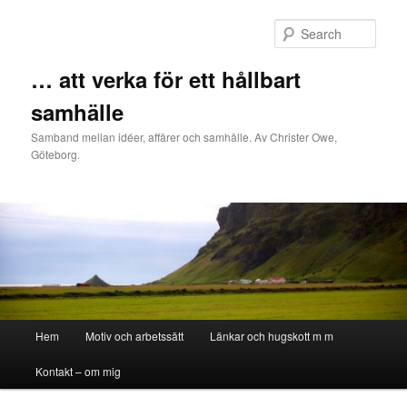
Sear
… att verka för ett hållbart
samhälle
Samband mellan idéer, affärer och samhälle. Av Christer Owe,
Göteborg.
Main menu
Hem
Motiv och arbetssätt
Länkar och hugskott m m
Skip to primary content
Skip to secondary content
Kontakt – om mig