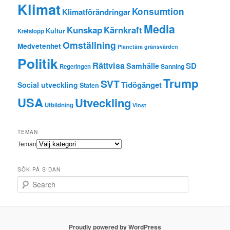
Klimat
Konsumtion
Klimatförändringar
Media
Kunskap
Kärnkraft
Kultur
Kretslopp
Omställning
Medvetenhet
Planetära gränsvärden
Politik
Rättvisa
SD
Samhälle
Sanning
Regeringen
Trump
SVT
Tidögänget
Social utveckling
Staten
USA
Utveckling
Utbildning
Vinst
TEMAN
Teman
SÖK PÅ SIDAN
Search
Proudly powered by WordPress