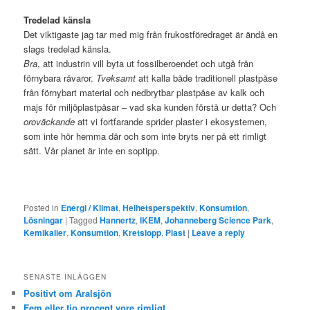
Tredelad känsla
Det viktigaste jag tar med mig från frukostföredraget är ändå en
slags tredelad känsla.
Bra
, att industrin vill byta ut fossilberoendet och utgå från
förnybara råvaror.
Tveksamt
att kalla både traditionell plastpåse
från förnybart material och nedbrytbar plastpåse av kalk och
majs för miljöplastpåsar – vad ska kunden förstå ur detta? Och
oroväckande
att vi fortfarande sprider plaster i ekosystemen,
som inte hör hemma där och som inte bryts ner på ett rimligt
sätt. Vår planet är inte en soptipp.
Posted in
Energi / Klimat
,
Helhetsperspektiv
,
Konsumtion
,
Lösningar
|
Tagged
Hannertz
,
IKEM
,
Johanneberg Science Park
,
Kemikalier
,
Konsumtion
,
Kretslopp
,
Plast
|
Leave a reply
SENASTE INLÄGGEN
Positivt om Aralsjön
Fem eller tio procent vore rimligt