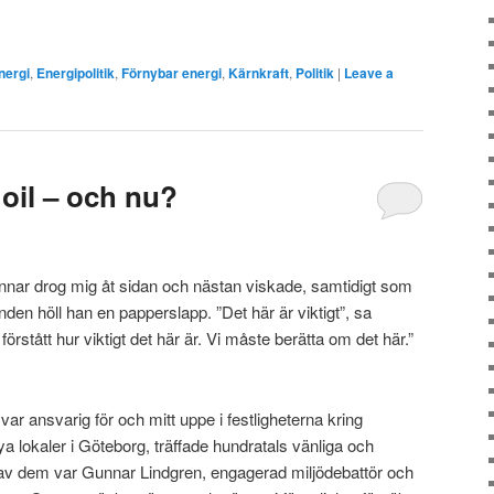
nergi
,
Energipolitik
,
Förnybar energi
,
Kärnkraft
,
Politik
|
Leave a
oil – och nu?
unnar drog mig åt sidan och nästan viskade, samtidigt som
nden höll han en papperslapp. ”Det här är viktigt”, sa
rstått hur viktigt det här är. Vi måste berätta om det här.”
ar ansvarig för och mitt uppe i festligheterna kring
 lokaler i Göteborg, träffade hundratals vänliga och
v dem var Gunnar Lindgren, engagerad miljödebattör och