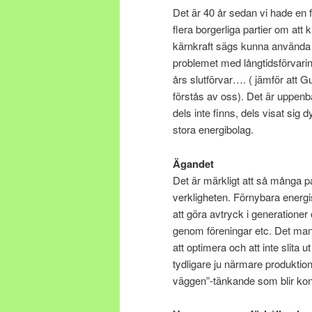
Det är 40 år sedan vi hade en
flera borgerliga partier om att
kärnkraft sägs kunna använda u
problemet med långtidsförvaring
års slutförvar…. ( jämför att G
förstås av oss). Det är uppenba
dels inte finns, dels visat sig 
stora energibolag.
Ägandet
Det är märkligt att så många par
verkligheten. Förnybara energ
att göra avtryck i generationer 
genom föreningar etc. Det man
att optimera och att inte slita u
tydligare ju närmare produktio
väggen”-tänkande som blir kon