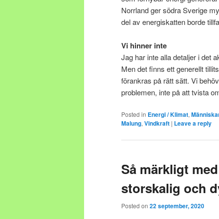
Norrland ger södra Sverige my
del av energiskatten borde till
Vi hinner inte
Jag har inte alla detaljer i det
Men det finns ett generellt till
förankras på rätt sätt. Vi behö
problemen, inte på att tvista o
Posted in
Energi / Klimat
,
Människan
Malung
,
Vindkraft
|
Leave a reply
Så märkligt me
storskalig och d
Posted on
22 september, 2020