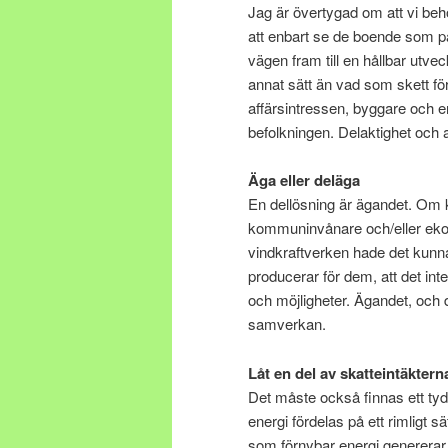
Jag är övertygad om att vi behö
att enbart se de boende som pa
vägen fram till en hållbar utveck
annat sätt än vad som skett fö
affärsintressen, byggare och en
befolkningen. Delaktighet och
Äga eller deläga
En dellösning är ägandet. Om 
kommuninvånare och/eller ekon
vindkraftverken hade det kunn
producerar för dem, att det int
och möjligheter. Ägandet, och 
samverkan.
Låt en del av skatteintäkter
Det måste också finnas ett tydl
energi fördelas på ett rimligt s
som förnybar energi genererar ti