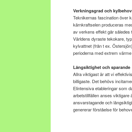
Verkningsgrad och kylbehov
Teknikernas fascination över k
kärnkraftselen produceras med
av verkens effekt går således ti
Världens dyraste tekokare, t
kylvattnet (från t ex. Östersj
perioderna med extrem värme b
Långsiktighet och sparande
Allra viktigast är att vi effe
billigaste. Det behövs incitam
Elintensiva etableringar som dat
arbetstillfällen anses viktigar
ansvarstagande och långsiktighe
genererar förståelse för behovet