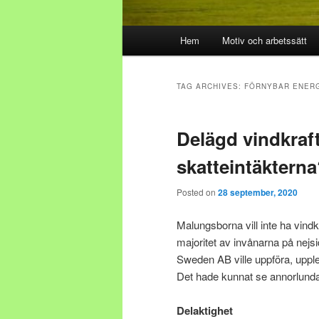
Main menu
Hem
Motiv och arbetssätt
Skip to primary content
Skip to secondary content
TAG ARCHIVES:
FÖRNYBAR ENER
Delägd vindkraft
skatteintäktern
Posted on
28 september, 2020
Malungsborna vill inte ha vindkr
majoritet av invånarna på nejsi
Sweden AB ville uppföra, uppl
Det hade kunnat se annorlunda
Delaktighet