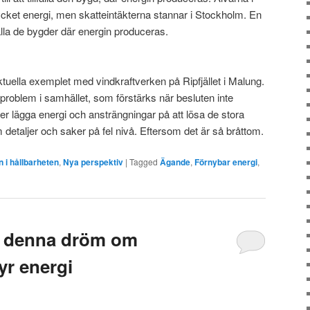
cket energi, men skatteintäkterna stannar i Stockholm. En
falla de bygder där energin produceras.
 aktuella exemplet med vindkraftverken på Ripfjället i Malung.
itsproblem i samhället, som förstärks när besluten inte
ver lägga energi och ansträngningar på att lösa de stora
m detaljer och saker på fel nivå. Eftersom det är så bråttom.
 i hållbarheten
,
Nya perspektiv
|
Tagged
Ägande
,
Förnybar energi
,
d denna dröm om
yr energi