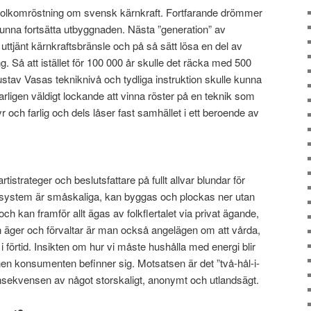
 folkomröstning om svensk kärnkraft. Fortfarande drömmer
 kunna fortsätta utbyggnaden. Nästa ”generation” av
ttjänt kärnkraftsbränsle och på så sätt lösa en del av
. Så att istället för 100 000 år skulle det räcka med 500
ustav Vasas tekniknivå och tydliga instruktion skulle kunna
rligen väldigt lockande att vinna röster på en teknik som
dyr och farlig och dels låser fast samhället i ett beroende av
tistrateger och beslutsfattare på fullt allvar blundar för
isystem är småskaliga, kan byggas och plockas ner utan
och kan framför allt ägas av folkflertalet via privat ägande,
 äger och förvaltar är man också angelägen om att vårda,
t i förtid. Insikten om hur vi måste hushålla med energi blir
nen konsumenten befinner sig. Motsatsen är det ”två-hål-i-
sekvensen av något storskaligt, anonymt och utlandsägt.