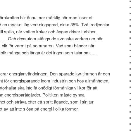
ärnkraften blir ännu mer märklig när man inser att
 en mycket låg verkningsgrad, cirka 35%. Två tredjedelar
ll spillo, när vatten kokar och ångan driver turbiner.
yp….. Och dessutom stängs de svenska verken ner när
ön) blir för varmt på sommaren. Vad som händer när
lir många och långa är det ingen som talar om…..
ktiviserar energianvändningen. Den sparade kw-timmen är den
ent för energisparande inom industrin och hos allmänheten.
orhallar ska inte få onödigt förmånliga villkor för att
e än energisparåtgärder. Politiken måste gynna
t och sträva efter ett spritt ägande, som i sin tur
 av att inte slösa på energi i olika former.