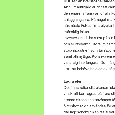
Hur ser ansvarsförhållanden
Ännu märkligare är det att kärn
de senare tar ansvar för alla 
anläggningarna. På något märkli
när, nästa Fukushima-olycka int
mänsklig faktor.
Investerare vill ha vinst på sin
och slutförvaret. Stora investe
stora industrier, som tar ratio
samhällsnyttiga. Konsekvensern
visar sig inte fungera. De mån
t.ex. att behöva betalas av n
Lagra elen
Det finns rationella ekonomisk
vindkraft kan lagras på flera ol
senare skede kan användas för 
överskottselen användas för a
där lägesenergin kan tas tillva