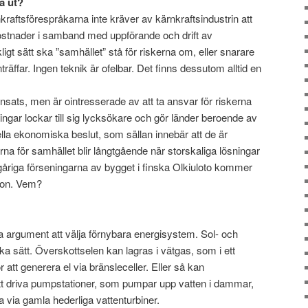
a ut?
kraftsförespråkarna inte kräver av kärnkraftsindustrin att
kostnader i samband med uppförande och drift av
gt sätt ska ”samhället” stå för riskerna om, eller snarare
räffar. Ingen teknik är ofelbar. Det finns dessutom alltid en
 insats, men är ointresserade av att ta ansvar för riskerna
ringar lockar till sig lycksökare och gör länder beroende av
nella ekonomiska beslut, som sällan innebär att de är
a för samhället blir långtgående när storskaliga lösningar
gåriga förseningarna av bygget i finska Olkiuloto kommer
ågon. Vem?
a argument att välja förnybara energisystem. Sol- och
ika sätt. Överskottselen kan lagras i vätgas, som i ett
att generera el via bränsleceller. Eller så kan
tt driva pumpstationer, som pumpar upp vatten i dammar,
ra via gamla hederliga vattenturbiner.