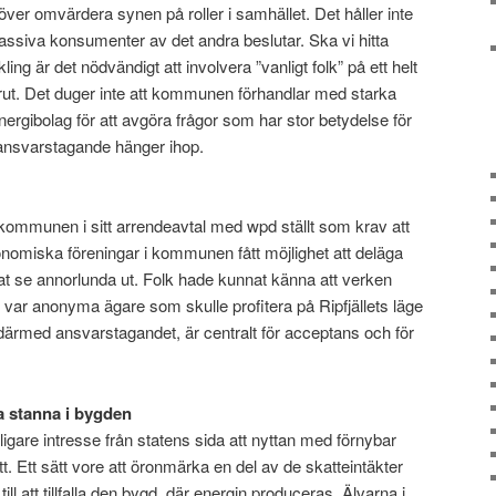
ver omvärdera synen på roller i samhället. Det håller inte
ssiva konsumenter av det andra beslutar. Ska vi hitta
ling är det nödvändigt att involvera ”vanligt folk” på ett helt
rut. Det duger inte att kommunen förhandlar med starka
ergibolag för att avgöra frågor som har stor betydelse för
 ansvarstagande hänger ihop.
kommunen i sitt arrendeavtal med wpd ställt som krav att
omiska föreningar i kommunen fått möjlighet att deläga
at se annorlunda ut. Folk hade kunnat känna att verken
e var anonyma ägare som skulle profitera på Ripfjällets läge
därmed ansvarstagandet, är centralt för acceptans och för
na stanna i bygden
igare intresse från statens sida att nyttan med förnybar
ätt. Ett sätt vore att öronmärka en del av de skatteintäkter
ll att tillfalla den bygd, där energin produceras. Älvarna i