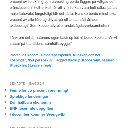
procent av forskning och utveckling borde läggas på vätgas och
bränsleceller? Helt enkelt för att vi inte kan vara helt säkra på att
majoritetsvalet långsiktigt blir det rätta. Kanske borde minst elva
procent av alla företag drivas på ett annat sätt än som
aktiebolag? Som kooperativ eller andelsägda verksamheter?
Tänk om det är naturens egen back-up-idé vi borde kopiera när vi
satsar på framtidens samhällsbygge?
Posted in
Ekonomi
,
Helhetsperspektiv
,
Kunskap och hot
,
Lösningar
,
Nya perspektiv
|
Tagged
Backup
,
Kooperativ
,
naturen
,
Utveckling
|
Leave a reply
SENASTE INLÄGGEN
Fem eller tio procent vore rimligt
Språkliga funderingar
Den hållbara ekonomin
BNP löser inte uppgiften
I december kommer Sverige-ID