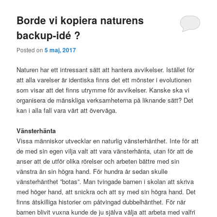
Borde vi kopiera naturens
backup-idé ?
Posted on
5 maj, 2017
Naturen har ett intressant sätt att hantera avvikelser. Istället för
att alla varelser är identiska finns det ett mönster i evolutionen
som visar att det finns utrymme för avvikelser. Kanske ska vi
organisera de mänskliga verksamheterna på liknande sätt? Det
kan i alla fall vara värt att överväga.
Vänsterhänta
Vissa människor utvecklar en naturlig vänsterhänthet. Inte för att
de med sin egen vilja valt att vara vänsterhänta, utan för att de
anser att de utför olika rörelser och arbeten bättre med sin
vänstra än sin högra hand. För hundra år sedan skulle
vänsterhänthet ”botas”. Man tvingade barnen i skolan att skriva
med höger hand, att snickra och att sy med sin högra hand. Det
finns åtskilliga historier om påtvingad dubbelhänthet. För när
barnen blivit vuxna kunde de ju själva välja att arbeta med valfri