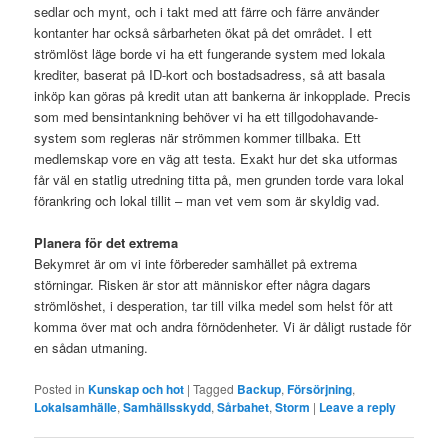
sedlar och mynt, och i takt med att färre och färre använder
kontanter har också sårbarheten ökat på det området. I ett
strömlöst läge borde vi ha ett fungerande system med lokala
krediter, baserat på ID-kort och bostadsadress, så att basala
inköp kan göras på kredit utan att bankerna är inkopplade. Precis
som med bensintankning behöver vi ha ett tillgodohavande-
system som regleras när strömmen kommer tillbaka. Ett
medlemskap vore en väg att testa. Exakt hur det ska utformas
får väl en statlig utredning titta på, men grunden torde vara lokal
förankring och lokal tillit – man vet vem som är skyldig vad.
Planera för det extrema
Bekymret är om vi inte förbereder samhället på extrema
störningar. Risken är stor att människor efter några dagars
strömlöshet, i desperation, tar till vilka medel som helst för att
komma över mat och andra förnödenheter. Vi är dåligt rustade för
en sådan utmaning.
Posted in
Kunskap och hot
|
Tagged
Backup
,
Försörjning
,
Lokalsamhälle
,
Samhällsskydd
,
Sårbahet
,
Storm
|
Leave a reply