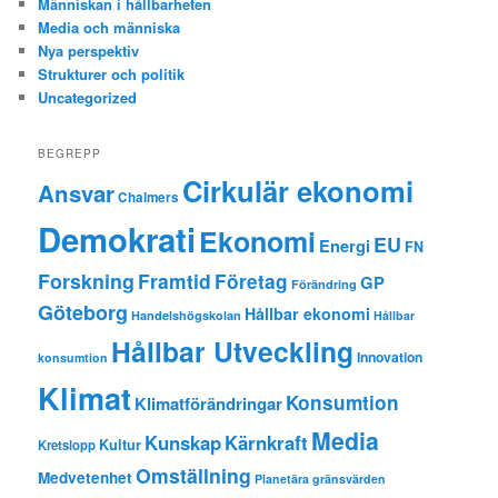
Människan i hållbarheten
Media och människa
Nya perspektiv
Strukturer och politik
Uncategorized
BEGREPP
Cirkulär ekonomi
Ansvar
Chalmers
Demokrati
Ekonomi
EU
Energi
FN
Forskning
Framtid
Företag
GP
Förändring
Göteborg
Hållbar ekonomi
Handelshögskolan
Hållbar
Hållbar Utveckling
Innovation
konsumtion
Klimat
Konsumtion
Klimatförändringar
Media
Kunskap
Kärnkraft
Kultur
Kretslopp
Omställning
Medvetenhet
Planetära gränsvärden