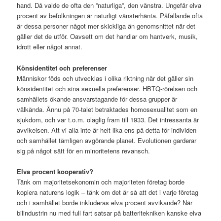
hand. Då valde de ofta den ”naturliga”, den vänstra. Ungefär elva
procent av befolkningen är naturligt vänsterhänta. Påfallande ofta
är dessa personer något mer skickliga än genomsnittet när det
gäller det de utför. Oavsett om det handlar om hantverk, musik,
idrott eller något annat.
Könsidentitet och preferenser
Människor föds och utvecklas i olika riktning när det gäller sin
könsidentitet och sina sexuella preferenser. HBTQ-rörelsen och
samhällets ökande ansvarstagande för dessa grupper är
välkända. Ännu på 70-talet betraktades homosexualitet som en
sjukdom, och var t.o.m. olaglig fram till 1933. Det intressanta är
avvikelsen. Att vi alla inte är helt lika ens på detta för individen
och samhället tämligen avgörande planet. Evolutionen garderar
sig på något sätt för en minoritetens revansch.
Elva procent kooperativ?
Tänk om majoritetsekonomin och majoriteten företag borde
kopiera naturens logik – tänk om det är så att det i varje företag
och i samhället borde inkluderas elva procent avvikande? När
bilindustrin nu med full fart satsar på batteritekniken kanske elva