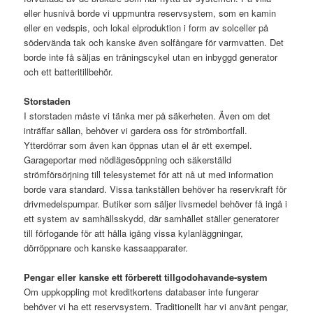
eller husnivå borde vi uppmuntra reservsystem, som en kamin
eller en vedspis, och lokal elproduktion i form av solceller på
södervända tak och kanske även solfångare för varmvatten. Det
borde inte få säljas en träningscykel utan en inbyggd generator
och ett batteritillbehör.
Storstaden
I storstaden måste vi tänka mer på säkerheten. Även om det
inträffar sällan, behöver vi gardera oss för strömbortfall.
Ytterdörrar som även kan öppnas utan el är ett exempel.
Garageportar med nödlägesöppning och säkerställd
strömförsörjning till telesystemet för att nå ut med information
borde vara standard. Vissa tankställen behöver ha reservkraft för
drivmedelspumpar. Butiker som säljer livsmedel behöver få ingå i
ett system av samhällsskydd, där samhället ställer generatorer
till förfogande för att hålla igång vissa kylanläggningar,
dörröppnare och kanske kassaapparater.
Pengar eller kanske ett förberett tillgodohavande-system
Om uppkoppling mot kreditkortens databaser inte fungerar
behöver vi ha ett reservsystem. Traditionellt har vi använt pengar,