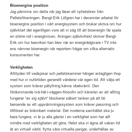
Bioenergins position
Jag påminns om detta när jag läser ett nyhetsbrev från
Pelletsföreningen. Bengt-Erik Löfgren har i decennier arbetat för
bioenergins position i vårt energisystem och brukar skriva om hur
självklart det egentligen vore att vi såg till att bioenergin får spela
en större roll i energimixen. Aningen självkritiskt skriver Bengt-
Erik om hur besviken han blev när en energirådgivare i TV inte
ens nämner bioenergin när reportern frågar om vilka alternativ
konsumenten har.
Verkligheten
Attityden till vedspisar och pelletskaminer hänger antagligen ihop
med hur vi nuförtiden generellt värderar vår egen tid. Att välja ett
system som kräver påfyllning känns obekvämt. Den
fördummande två-hål-i-väggen-filosofin och känslan av att allting
fungerar ”av sig självt” blockerar säkert tanken på att bli
beroende av ett uppvärmningssystem som kräver passning och
tillförsel av brännbart material. Det moderna samhället ska ju
bara fungera, vi är ju alla gäster i en verklighet som har allt
mindre med verkligheten att göra. Helst ska vi ägna all vaken tid
åt en virtuell värld, flytta våra virtuella pengar, underhållas av