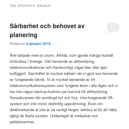
TAG ARCHIVES:
BACKUP
Sårbarhet och behovet av
planering
Posted on
8 januari, 2019
Året började med en storm, Alfrida, som gjorde många hushåll
strömlösa i Sverige. Vårt beroende av elförsörjning,
telekommunikationer och framkomliga vägar blev åter igen
tydliggjort. Samhället är mycket sårbart när vi gjort oss beroende
av fungerande teknik. Vi är mycket beroende av ett
telekommunikationssystem som fungerar även i alla lägen och vi
har inte någon backup-funktion på husnivå för elförsörjning.
Konsekvensen blir avstängd kyl och frys, icke-fungerande VA-
system och inte minst obefintlig uppvärmning. Även om
direktverkande el inte är så vanligt längre, behövs el för att hålla
igång de flesta system. Undantaget är vedspisar och
pelletskaminer.