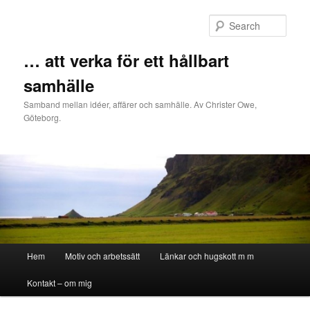
Sear
… att verka för ett hållbart
samhälle
Samband mellan idéer, affärer och samhälle. Av Christer Owe,
Göteborg.
Main menu
Hem
Motiv och arbetssätt
Länkar och hugskott m m
Skip to primary content
Skip to secondary content
Kontakt – om mig