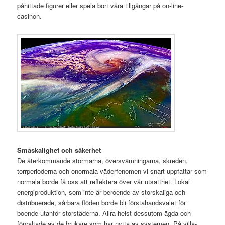
påhittade figurer eller spela bort våra tillgångar på on-line-
casinon.
Småskalighet och säkerhet
De återkommande stormarna, översvämningarna, skreden,
torrperioderna och onormala väderfenomen vi snart uppfattar som
normala borde få oss att reflektera över vår utsatthet. Lokal
energiproduktion, som inte är beroende av storskaliga och
distribuerade, sårbara flöden borde bli förstahandsvalet för
boende utanför storstäderna. Allra helst dessutom ägda och
förvaltade av de brukare som har nytta av systemen. På villa-