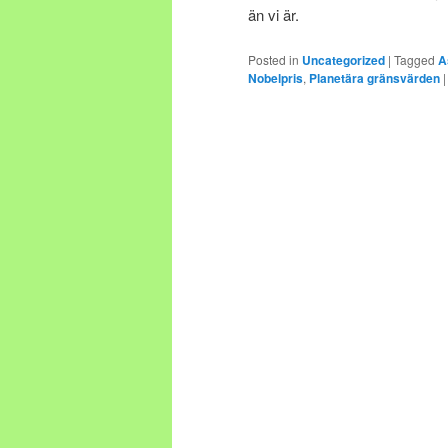
än vi är.
Posted in
Uncategorized
|
Tagged
A
Nobelpris
,
Planetära gränsvärden