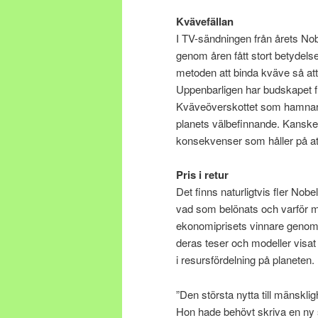
Kvävefällan
I TV-sändningen från årets Nob
genom åren fått stort betydels
metoden att binda kväve så at
Uppenbarligen har budskapet frå
Kväveöverskottet som hamnar i 
planets välbefinnande. Kanske 
konsekvenser som håller på att 
Pris i retur
Det finns naturligtvis fler Nobe
vad som belönats och varför med 
ekonomiprisets vinnare genom å
deras teser och modeller visat 
i resursfördelning på planeten.
”Den största nytta till mänsklig
Hon hade behövt skriva en ny s