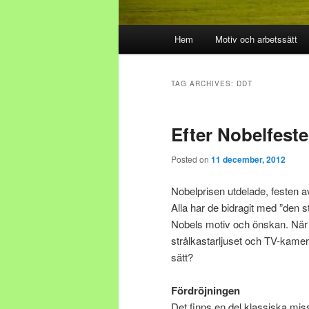
Main menu
Hem
Motiv och arbetssätt
Skip to primary content
Skip to secondary content
TAG ARCHIVES:
DDT
Efter Nobelfest
Posted on
11 december, 2012
Nobelprisen utdelade, festen a
Alla har de bidragit med ”den s
Nobels motiv och önskan. När 
strålkastarljuset och TV-kamer
sätt?
Fördröjningen
Det finns en del klassiska miss