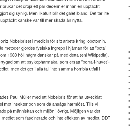
r brukar det dröja ett par decennier innan en upptäckt
jort sig synlig. Men likafullt blir det galet ibland. Det tar lite
er upptäckt kanske var till mer skada än nytta.
iz Nobelpriset i medicin för sitt arbete kring lobotomin.
de metoder gjordes fysiska ingrepp i hjärnan för att ”bota”
om 1983 höll några danskar på med detta (enl Wikipedia).
övertygad om att psykopharmaka, som ersatt ”borra-i-huvet”-
et, men det ger i alla fall inte samma horribla utfall i
ades Paul Müller med ett Nobelpris för att ha utvecklat
el mot insekter och som då ansågs harmlöst. Tills vi
ade på människan och miljön i övrigt. Möjligen var det
 medlet som fascinerade och inte effekten av medlet. DDT