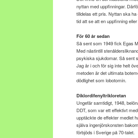
nyttan med uppfinningar. Därfö
tilldelas ett pris. Nyttan ska ha g
tid att se att en uppfinning ell
För 60 år sedan
Så sent som 1949 fick Egas Mon
Med nästintill stenåldersliknan
psykiska sjukdomar. Så sent s
Jag är i och för sig inte helt 
metoden är det ultimata botemedl
dödlighet som lobotomin.
Diklordifenyltrikloretan
Ungefär samtidigt, 1948, belön
DDT, som var ett effektivt med
upptäckte de effekter medlet h
själva ingenjörskonsten bakom
förbjöds i Sverige på 70-talet.