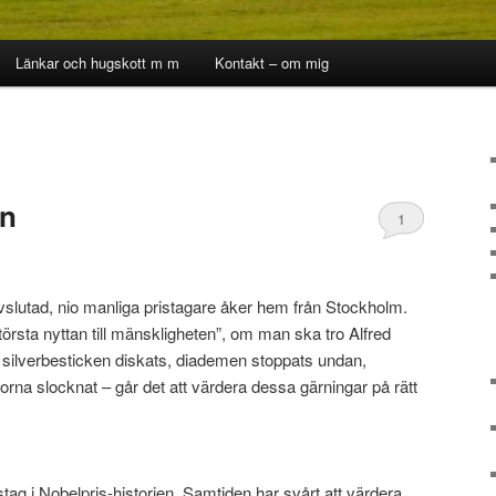
Länkar och hugskott m m
Kontakt – om mig
en
1
vslutad, nio manliga pristagare åker hem från Stockholm.
törsta nyttan till mänskligheten”, om man ska tro Alfred
silverbesticken diskats, diademen stoppats undan,
orna slocknat – går det att värdera dessa gärningar på rätt
tag i Nobelpris-historien. Samtiden har svårt att värdera