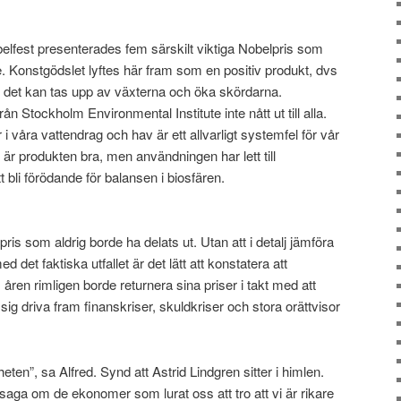
elfest presenterades fem särskilt viktiga Nobelpris som
e. Konstgödslet lyftes här fram som en positiv produkt, dvs
t det kan tas upp av växterna och öka skördarna.
n Stockholm Environmental Institute inte nått ut till alla.
våra vattendrag och hav är ett allvarligt systemfel för vår
är produkten bra, men användningen har lett till
bli förödande för balansen i biosfären.
lpris som aldrig borde ha delats ut. Utan att i detalj jämföra
det faktiska utfallet är det lätt att konstatera att
ren rimligen borde returnera sina priser i takt med att
sig driva fram finanskriser, skuldkriser och stora orättvisor
heten”, sa Alfred. Synd att Astrid Lindgren sitter i himlen.
aga om de ekonomer som lurat oss att tro att vi är rikare