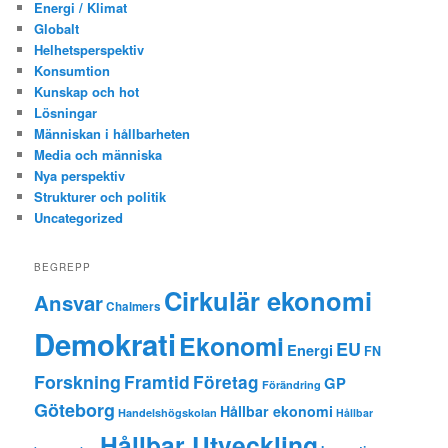
Energi / Klimat
Globalt
Helhetsperspektiv
Konsumtion
Kunskap och hot
Lösningar
Människan i hållbarheten
Media och människa
Nya perspektiv
Strukturer och politik
Uncategorized
BEGREPP
Cirkulär ekonomi
Ansvar
Chalmers
Demokrati
Ekonomi
EU
Energi
FN
Forskning
Framtid
Företag
GP
Förändring
Göteborg
Hållbar ekonomi
Handelshögskolan
Hållbar
Hållbar Utveckling