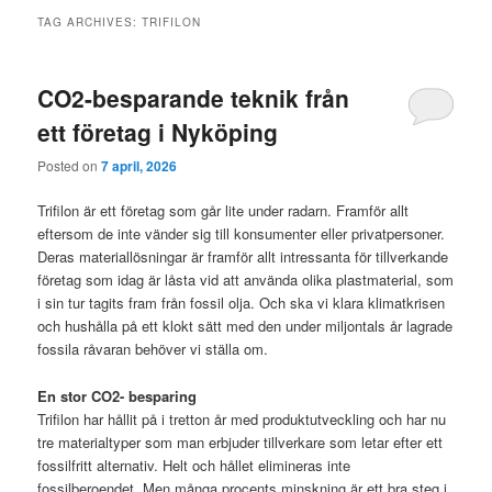
TAG ARCHIVES:
TRIFILON
CO2-besparande teknik från
ett företag i Nyköping
Posted on
7 april, 2026
Trifilon är ett företag som går lite under radarn. Framför allt
eftersom de inte vänder sig till konsumenter eller privatpersoner.
Deras materiallösningar är framför allt intressanta för tillverkande
företag som idag är låsta vid att använda olika plastmaterial, som
i sin tur tagits fram från fossil olja. Och ska vi klara klimatkrisen
och hushålla på ett klokt sätt med den under miljontals år lagrade
fossila råvaran behöver vi ställa om.
En stor CO2- besparing
Trifilon har hållit på i tretton år med produktutveckling och har nu
tre materialtyper som man erbjuder tillverkare som letar efter ett
fossilfritt alternativ. Helt och hållet elimineras inte
fossilberoendet. Men många procents minskning är ett bra steg i