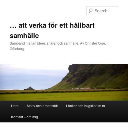
Sear
… att verka för ett hållbart
samhälle
Samband mellan idéer, affärer och samhälle. Av Christer Owe,
Göteborg.
Main menu
Hem
Motiv och arbetssätt
Länkar och hugskott m m
Skip to primary content
Skip to secondary content
Kontakt – om mig