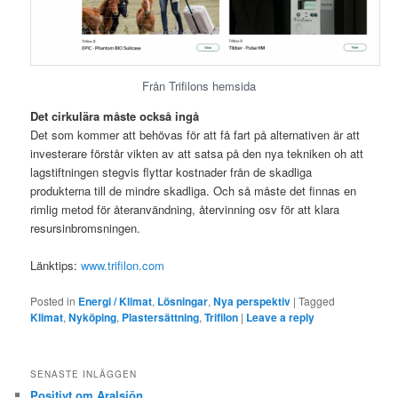
Från Trifilons hemsida
Det cirkulära måste också ingå
Det som kommer att behövas för att få fart på alternativen är att
investerare förstår vikten av att satsa på den nya tekniken oh att
lagstiftningen stegvis flyttar kostnader från de skadliga
produkterna till de mindre skadliga. Och så måste det finnas en
rimlig metod för återanvändning, återvinning osv för att klara
resursinbromsningen.
Länktips:
www.trifilon.com
Posted in
Energi / Klimat
,
Lösningar
,
Nya perspektiv
|
Tagged
Klimat
,
Nyköping
,
Plastersättning
,
Trifilon
|
Leave a reply
SENASTE INLÄGGEN
Positivt om Aralsjön