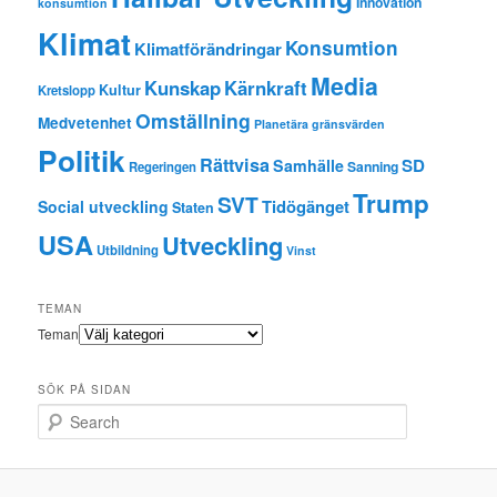
Innovation
konsumtion
Klimat
Konsumtion
Klimatförändringar
Media
Kunskap
Kärnkraft
Kultur
Kretslopp
Omställning
Medvetenhet
Planetära gränsvärden
Politik
Rättvisa
SD
Samhälle
Sanning
Regeringen
Trump
SVT
Tidögänget
Social utveckling
Staten
USA
Utveckling
Utbildning
Vinst
TEMAN
Teman
SÖK PÅ SIDAN
Search