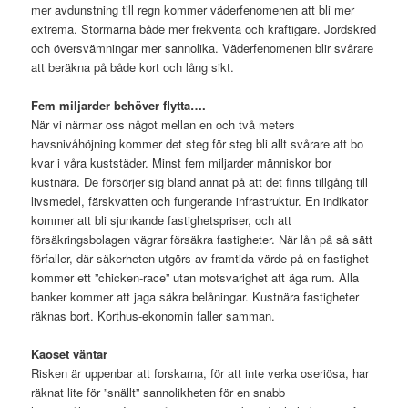
mer avdunstning till regn kommer väderfenomenen att bli mer
extrema. Stormarna både mer frekventa och kraftigare. Jordskred
och översvämningar mer sannolika. Väderfenomenen blir svårare
att beräkna på både kort och lång sikt.
Fem miljarder behöver flytta….
När vi närmar oss något mellan en och två meters
havsnivåhöjning kommer det steg för steg bli allt svårare att bo
kvar i våra kuststäder. Minst fem miljarder människor bor
kustnära. De försörjer sig bland annat på att det finns tillgång till
livsmedel, färskvatten och fungerande infrastruktur. En indikator
kommer att bli sjunkande fastighetspriser, och att
försäkringsbolagen vägrar försäkra fastigheter. När lån på så sätt
förfaller, där säkerheten utgörs av framtida värde på en fastighet
kommer ett ”chicken-race” utan motsvarighet att äga rum. Alla
banker kommer att jaga säkra belåningar. Kustnära fastigheter
räknas bort. Korthus-ekonomin faller samman.
Kaoset väntar
Risken är uppenbar att forskarna, för att inte verka oseriösa, har
räknat lite för ”snällt” sannolikheten för en snabb