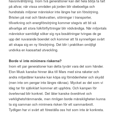
havsnivåhöjning. Inom två generationer kan det hela börja ta fart
på allvar, när vissa områden på jorden blir obeboeliga och
hundratals miljoner människor inte längre har sin försörjning.
Bristen på mat och färskvatten, störningar i transporter,
tillverkning och energiförsörjning kommer stegvis att bli så
allvarliga att stora folkförflyttningar blir nödvändiga. När miljontals
människor samtidigt söker sig nya bosättningar tvingas de ge
upp det nuvarande boendet och kommer att få synnerligen svårt
att skapa sig en ny försörjning. Det blir i praktiken omöjligt
undvika en kaosartad utveckling.
Borde vi inte minimera riskerna?
Inom ett par generationer kan detta tyvärr vara det som händer.
Elon Musk kanske hinner åka till Mars med sina raketer och
andra miljardärer kanske kan köpa sig förnödenheter och skydd
(men inte om pengar inte längre räknas). Mycket av det som vi
idag tar för självklart kommer att upphöra. Och kampen för
överlevnad blir konkret. Det låter kanske överdrivet och
verklighetsfrämmande, men rimligen borde mänskligheten kunna
ta sig samman och minimera risken för ett sammanbrott.
Tydligen har vi svårt att föreställa oss hot som inte är konkreta.