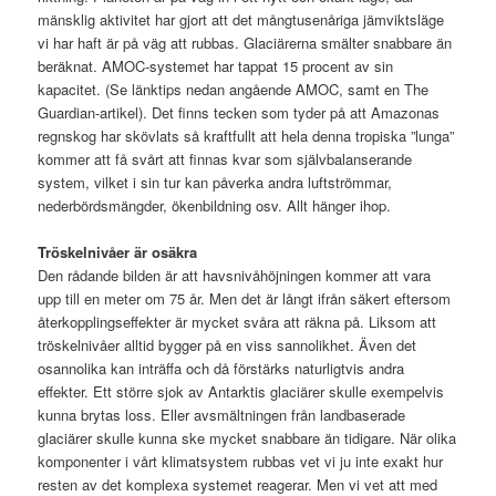
mänsklig aktivitet har gjort att det mångtusenåriga jämviktsläge
vi har haft är på väg att rubbas. Glaciärerna smälter snabbare än
beräknat. AMOC-systemet har tappat 15 procent av sin
kapacitet. (Se länktips nedan angående AMOC, samt en The
Guardian-artikel). Det finns tecken som tyder på att Amazonas
regnskog har skövlats så kraftfullt att hela denna tropiska ”lunga”
kommer att få svårt att finnas kvar som självbalanserande
system, vilket i sin tur kan påverka andra luftströmmar,
nederbördsmängder, ökenbildning osv. Allt hänger ihop.
Tröskelnivåer är osäkra
Den rådande bilden är att havsnivåhöjningen kommer att vara
upp till en meter om 75 år. Men det är långt ifrån säkert eftersom
återkopplingseffekter är mycket svåra att räkna på. Liksom att
tröskelnivåer alltid bygger på en viss sannolikhet. Även det
osannolika kan inträffa och då förstärks naturligtvis andra
effekter. Ett större sjok av Antarktis glaciärer skulle exempelvis
kunna brytas loss. Eller avsmältningen från landbaserade
glaciärer skulle kunna ske mycket snabbare än tidigare. När olika
komponenter i vårt klimatsystem rubbas vet vi ju inte exakt hur
resten av det komplexa systemet reagerar. Men vi vet att med