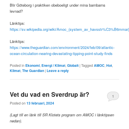
Blir Göteborg i praktiken obeboeligt under mina barnbarns
levnad?
Länktips:
https://sv.wikipedia.org/wiki/Amoc_(system_av_havsstr%C3%B6mmar
Länktips:
https://www.theguardian.com/environment/2024/feb/09/atlantic-
ocean-circulation-nearing-devastating-tipping-point-study-finds
Posted in
Ekonomi
,
Energi / Klimat
,
Globalt
|
Tagged
AMOC
,
Hot
,
Klimat
,
The Guardian
|
Leave a reply
Vet du vad en Sverdrup är?
1
Posted on
13 februari, 2024
(Lagt till en länk till SR Klotets program om AMOC i länktipsen
nedan).