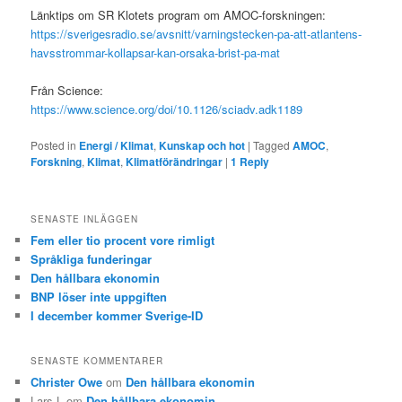
Länktips om SR Klotets program om AMOC-forskningen:
https://sverigesradio.se/avsnitt/varningstecken-pa-att-atlantens-
havsstrommar-kollapsar-kan-orsaka-brist-pa-mat
Från Science:
https://www.science.org/doi/10.1126/sciadv.adk1189
Posted in
Energi / Klimat
,
Kunskap och hot
|
Tagged
AMOC
,
Forskning
,
Klimat
,
Klimatförändringar
|
1
Reply
SENASTE INLÄGGEN
Fem eller tio procent vore rimligt
Språkliga funderingar
Den hållbara ekonomin
BNP löser inte uppgiften
I december kommer Sverige-ID
SENASTE KOMMENTARER
Christer Owe
om
Den hållbara ekonomin
Lars L
om
Den hållbara ekonomin