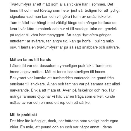
Två-tum-fyra är ett mått som alla snickare kan i sömnen. Det
finns till och med företag som heter just så, troligen för att tydligt
signalera vad man kan och vill göra i form av småsnickerier.
Tum-måttet har hängt med väldigt länge och hänger fortfarande
kvar i vår kära tumstock och hur vi till vardags talar om grovlek
på reglar till våra hemmabyggen. Att säga ”fyrtiofem-gånger-
nittiofem” är svårare, tar längre tid, kan ge hörfel i bullrig miljö
osv. ”Hämta en två-tum-fyra” är på så sätt snabbare och säkrare.
Måtten fanns till hands
I äldre tid var det dessutom synnerligen praktiskt. Tummens
bredd angav måttet. Måttet fanns bokstavligen till hands.
Bekymret var kanske att tumbredden varierade lite grand från
snickare till snickare. Alnen och famnen var på samma sätt alltid
närvarande. Enkla att mäta ut. Även på fiskelinor och rep. Hur
många famnars djup har vi här, var en fråga som enkelt kunde
mätas av var och en med ett rep och ett sänke.
Mil är praktiskt
Det blev lite krångligt, dock, när britterna som vanligt hade egna
idéer. En mile, ett pound och en inch var något annat i deras