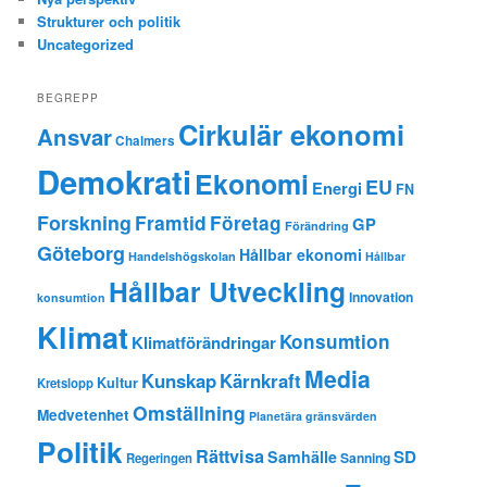
Strukturer och politik
Uncategorized
BEGREPP
Cirkulär ekonomi
Ansvar
Chalmers
Demokrati
Ekonomi
EU
Energi
FN
Forskning
Framtid
Företag
GP
Förändring
Göteborg
Hållbar ekonomi
Handelshögskolan
Hållbar
Hållbar Utveckling
Innovation
konsumtion
Klimat
Konsumtion
Klimatförändringar
Media
Kunskap
Kärnkraft
Kultur
Kretslopp
Omställning
Medvetenhet
Planetära gränsvärden
Politik
Rättvisa
SD
Samhälle
Sanning
Regeringen