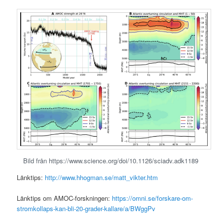
Bild från https://www.science.org/doi/10.1126/sciadv.adk1189
Länktips:
http://www.hhogman.se/matt_vikter.htm
Länktips om AMOC-forskningen:
https://omni.se/forskare-om-
stromkollaps-kan-bli-20-grader-kallare/a/BWggPv