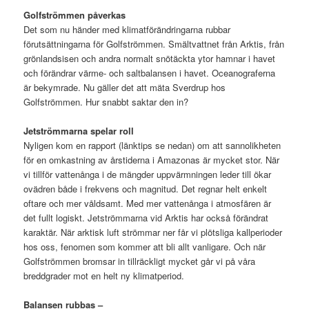
Golfströmmen påverkas
Det som nu händer med klimatförändringarna rubbar
förutsättningarna för Golfströmmen. Smältvattnet från Arktis, från
grönlandsisen och andra normalt snötäckta ytor hamnar i havet
och förändrar värme- och saltbalansen i havet. Oceanograferna
är bekymrade. Nu gäller det att mäta Sverdrup hos
Golfströmmen. Hur snabbt saktar den in?
Jetströmmarna spelar roll
Nyligen kom en rapport (länktips se nedan) om att sannolikheten
för en omkastning av årstiderna i Amazonas är mycket stor. När
vi tillför vattenånga i de mängder uppvärmningen leder till ökar
ovädren både i frekvens och magnitud. Det regnar helt enkelt
oftare och mer våldsamt. Med mer vattenånga i atmosfären är
det fullt logiskt. Jetströmmarna vid Arktis har också förändrat
karaktär. När arktisk luft strömmar ner får vi plötsliga kallperioder
hos oss, fenomen som kommer att bli allt vanligare. Och när
Golfströmmen bromsar in tillräckligt mycket går vi på våra
breddgrader mot en helt ny klimatperiod.
Balansen rubbas –