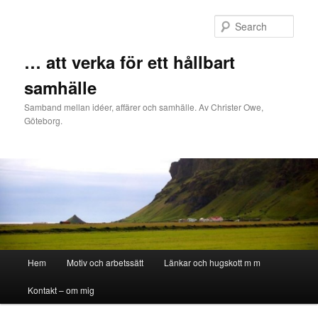
Sear
… att verka för ett hållbart
samhälle
Samband mellan idéer, affärer och samhälle. Av Christer Owe,
Göteborg.
Main menu
Hem
Motiv och arbetssätt
Länkar och hugskott m m
Skip to primary content
Skip to secondary content
Kontakt – om mig