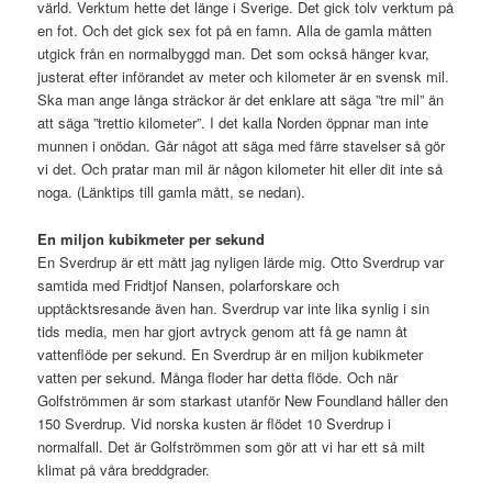
värld. Verktum hette det länge i Sverige. Det gick tolv verktum på
en fot. Och det gick sex fot på en famn. Alla de gamla måtten
utgick från en normalbyggd man. Det som också hänger kvar,
justerat efter införandet av meter och kilometer är en svensk mil.
Ska man ange långa sträckor är det enklare att säga ”tre mil” än
att säga ”trettio kilometer”. I det kalla Norden öppnar man inte
munnen i onödan. Går något att säga med färre stavelser så gör
vi det. Och pratar man mil är någon kilometer hit eller dit inte så
noga. (Länktips till gamla mått, se nedan).
En miljon kubikmeter per sekund
En Sverdrup är ett mått jag nyligen lärde mig. Otto Sverdrup var
samtida med Fridtjof Nansen, polarforskare och
upptäcktsresande även han. Sverdrup var inte lika synlig i sin
tids media, men har gjort avtryck genom att få ge namn åt
vattenflöde per sekund. En Sverdrup är en miljon kubikmeter
vatten per sekund. Många floder har detta flöde. Och när
Golfströmmen är som starkast utanför New Foundland håller den
150 Sverdrup. Vid norska kusten är flödet 10 Sverdrup i
normalfall. Det är Golfströmmen som gör att vi har ett så milt
klimat på våra breddgrader.