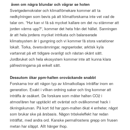
även om några blundar och vägrar se hoten
Sverigedemokrater och klimatförnekare kommer att ta
nedkylningen som bevis på att klimatforskarna inte vet vad de
talar om. ”Hur kan vi få så mycket kallare om det nu stämmer att
jorden värms upp?”, kommer det heta från det hållet. Sanningen
är att hela jordens mycket intrikata och balanserade
klimatsystem är i gungning och vi kommer få stora variationer
lokalt. Torka, översvämningar, regnperioder, arktisk kyla
vartannat på ett tidigare ovanligt och nästan okänt sätt.
Jordbruket och hela ekosystem kommer inte att kunna klara
påfrestningarna på enkelt sätt.
Dessutom ökar ppm-halten oroväckande snabbt
Forskarna tror att någon typ av klimatkollaps inträffar inom en
generation. Exakt i vilken ordning saker och ting kommer att
inträffa är osäkert. De forskare som mäter halten CO2 i
atmosfären har upptäckt ett oväntat och ovälkommet hack i
ökningskurvan. På kort tid har ppm-malten ökat 4 enheter, något
som brukar ske på årsbasis. Någon tröskeleffekt har redan
inträffat, med andra ord. Kanske permafrostens grepp om frusen
metan har släppt. Allt hänger ihop.