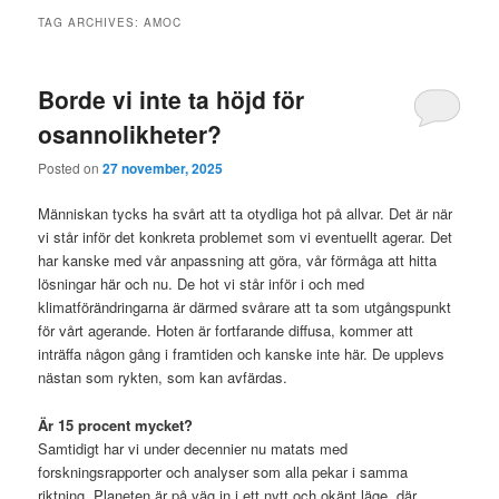
TAG ARCHIVES:
AMOC
Borde vi inte ta höjd för
osannolikheter?
Posted on
27 november, 2025
Människan tycks ha svårt att ta otydliga hot på allvar. Det är när
vi står inför det konkreta problemet som vi eventuellt agerar. Det
har kanske med vår anpassning att göra, vår förmåga att hitta
lösningar här och nu. De hot vi står inför i och med
klimatförändringarna är därmed svårare att ta som utgångspunkt
för vårt agerande. Hoten är fortfarande diffusa, kommer att
inträffa någon gång i framtiden och kanske inte här. De upplevs
nästan som rykten, som kan avfärdas.
Är 15 procent mycket?
Samtidigt har vi under decennier nu matats med
forskningsrapporter och analyser som alla pekar i samma
riktning. Planeten är på väg in i ett nytt och okänt läge, där