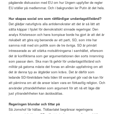
pågående diskussion med EU om hur Ungern uppfyller de regler
EU ställer på medlemmar. Och i bakgrunden ler Putin åt det hela.
Hur skapas social oro som rättfärdigar undantagstillstånd?
Det glädjer naturligtvis alla antidemokrater att det är så lätt att
sätta käppar i hjulet för demokratiskt sinnade regeringar. Den
analys Kristersson och hans kompisar borde ha gjort är att det är
riskabelt att göra sig beroende av ett parti, SD, som inte har
samma mål med sin politik som de tre övriga. SD är primärt
intresserade av att stärka motsättningarna i samhället, eftersom
det är konflikterna som ger argumentationen den sorts inramning
som passar dem. Ska man få gehör för undantagstillstånd och
militär på gatorna måste det finnas en allmän uppfattning om att
det är denna typ av åtgärder som krävs. Det är därför som
ledande SD-företrädare hela tiden till exempel gör vad de kan för
att påminna om att de anser islam vara en förkastlig religion. Och
använder yttrandefriheten som argument för att nå ett läge där
just yttrandefriheten kan åsidosättas.
Regeringen blundar och tittar på
Så Jomshof får hållas. Tidöavtalet begränsar regeringens