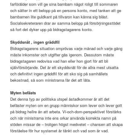
farförälder som vill ge sina barnbarn något roligt till sommaren
och sätter in ett belopp på en persons konto, med tanken att ge
barnbarnen lite guldkant på tillvaron kan känna sig blåst.
Socialsekreteraren drar av samma belopp på försörjningsstödet
så fort det dyker upp på bidragstagarens konto.
Skyddsnät , ingen gräddfil
Bidragstagarens situation omprövas varje månad och varje gång
måste inkomster och utgifter gås igenom. Dessutom måste
bidragstagaren redovisa vad han eller hon gjort för att bli
självförsörjande. Det är ett skyddsnät för de allra mest utsatta
och definitivt ingen gräddfil för att sko sig på samhällets
bekostnad, så som ministrarna får det att låta.
Myten befästs
Det denna typ av politiska utspel åstadkommer är att det
befäster myten om en grupp människor som lever och lever gott
på bidrag hellre än att arbeta. Vi-och-dom-perspektivet förstärks
och när ministrarna inte ens orkar använda korrekta namn på
stöden missar de – troligen högst medvetet – chansen att skapa
förståelse för hur systemet är tänkt och vad som är vad.