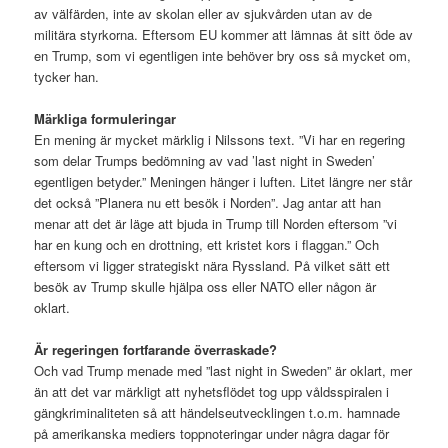
av välfärden, inte av skolan eller av sjukvården utan av de
militära styrkorna. Eftersom EU kommer att lämnas åt sitt öde av
en Trump, som vi egentligen inte behöver bry oss så mycket om,
tycker han.
Märkliga formuleringar
En mening är mycket märklig i Nilssons text. ”Vi har en regering
som delar Trumps bedömning av vad ’last night in Sweden’
egentligen betyder.” Meningen hänger i luften. Litet längre ner står
det också ”Planera nu ett besök i Norden”. Jag antar att han
menar att det är läge att bjuda in Trump till Norden eftersom ”vi
har en kung och en drottning, ett kristet kors i flaggan.” Och
eftersom vi ligger strategiskt nära Ryssland. På vilket sätt ett
besök av Trump skulle hjälpa oss eller NATO eller någon är
oklart.
Är regeringen fortfarande överraskade?
Och vad Trump menade med ”last night in Sweden” är oklart, mer
än att det var märkligt att nyhetsflödet tog upp våldsspiralen i
gängkriminaliteten så att händelseutvecklingen t.o.m. hamnade
på amerikanska mediers toppnoteringar under några dagar för