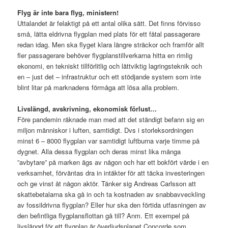
Flyg är inte bara flyg, ministern!
Uttalandet är felaktigt på ett antal olika sätt. Det finns förvisso
små, lätta eldrivna flygplan med plats för ett fåtal passagerare
redan idag. Men ska flyget klara längre sträckor och framför allt
fler passagerare behöver flygplanstillverkarna hitta en rimlig
ekonomi, en tekniskt tillförlitlig och lättviktig lagringsteknik och
en – just det – infrastruktur och ett stödjande system som inte
blint litar på marknadens förmåga att lösa alla problem.
Livslängd, avskrivning, ekonomisk förlust…
Före pandemin räknade man med att det ständigt befann sig en
miljon människor i luften, samtidigt. Dvs i storleksordningen
minst 6 – 8000 flygplan var samtidigt luftburna varje timme på
dygnet. Alla dessa flygplan och deras minst lika många
”avbytare” på marken ägs av någon och har ett bokfört värde i en
verksamhet, förväntas dra in intäkter för att täcka investeringen
och ge vinst åt någon aktör. Tänker sig Andreas Carlsson att
skattebetalarna ska gå in och ta kostnaden av snabbavveckling
av fossildrivna flygplan? Eller hur ska den förtida utfasningen av
den befintliga flygplansflottan gå till? Anm. Ett exempel på
livslängd för ett flygplan är överljudsplanet Concorde som