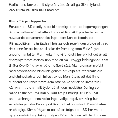
Partielitens tanke att S-styre är värre än att ge SD inflytande
verkar inte väljarna hålla med om.
Klimatfrågan tappar fart
Förutom att SD:s inflytande blir orimligt stort när högerregeringen
lämnar walkover i debatten finns det långsiktiga effekter av det
nuvarande parlamentariska läget som kan bli förödande.
Klimatpolitiken tvärnitades i höstas och regeringen gjorde allt vad
de kunde för att backa tillbaka de framsteg som S+MP gjort
under ett antal år. Man tycks inte vilja förstå hur viktigt det är att
energisystemet stöttas upp med ett väl utbyggt ledningsnät, som
tillåter överföring av el på ett säkert sätt. Man bromsar projekt
med havsbaserad vindkraft genom att välja att inte finansiera
anslutningskablar och infrastruktur. Man låtsas att det finns
ekonomi och investerare som står på kö för att få investera i
kärnkraft, trots att allt tyder på att den modulära lösning som
många talar om inte kan bli lönsam på många år. Och i det
sammanhanget finns heller inga tydliga regelverk kring hur
avfallsfrågan ska lösas, praktiskt och ekonomiskt. Passiviteten
är påtaglig. Klimatfrågan är också en fråga som SD har valt att
bygga motsättning kring, troligen för att de inser att det finns en