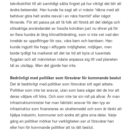
teknikskiftet till att samtidigt sätta fingret på hur viktigt det blir att
ändra beteendet. Han kunde ha sagt att vi måste ”räkna med att
behöver göra helt andra resval i en nära framtid” eller något
liknande. För att passa på att få folk att förstå att det ideliga och
slösaktiga användandet av fossila kolväten just nu driver på för
en flera hundra år lång klimatförändring, som vi inte vet vad den
innebär av uppoffringar för oss, våra barn och barnbarn. Han
kunde ingjutit lite hopp i elflygets möjligheter, möjligen, men
borde tydligt ha markerat att det tar tid att byta ut tusentals
flygplan och att människan måste anpassa sig till vad planeten
tål av utsläpp. Men det gjorde han inte.
Bedrövligt med politiker som försvårar för kommande beslut
Det är bedrövligt med politiker som försvårar sitt eget arbete.
Politiker som inte tar ansvar, utan som bara säger det de tror att
deras väljare vill höra. Och som inte tar sin roll på allvar. Är man
infrastrukturminister har man faktiskt ansvar för den typ av
infrastruktur som finansieras av skattemedel och som är tänkt att
hjälpa industrin, kommuner och andra att göra sina delar. Varje
gång en politiker mörkar hur verkligheten ser ut försvårar han
eller hon för kommande politiker att ta rätt beslut.