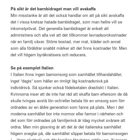
På sikt är det barnbidraget man vill avskaffa
Min misstanke är att det också handlar om att på sikt avskaffa
det i vissa kretsar hatade barnbidraget, som man hellre vill se
inkomstprövat. Det generella barnbidraget är enkelt att
administrera och alla vet att det tillkommer levnadsomkostnader
när en familj växer. Större bostad, mer mat, kläder och annat
som alla föräldrar snabbt märker att det finns kostnader för. Men
det vill högern byråkratisera och reducera.
Se på exemplet Italien
I Italien finns ingen barnomsorg som samhället tillhandahåller,
inget ”dagis” som håller en rimligt låg kostnadsnivå på
individnivå. Så sjunker också födelsetalen drastiskt i Italien.
Kvinnorna inser att de inte har råd att skaffa barn eftersom de då
skulle tvingas avstå lön och/eller betala för en omsorg som förr
ordnades av en äldre generation som fanns på plats. Men i det
moderna samhället bor inte mormor eller farmor i närheten och
det som förr ordnades på familjenivå är idag mycket svårare att
ordna. Men min gissning är att det är det italienska samhället
högern sneglar på, där samhället slipper betala för barnomsorgen
( = lägre skatter!) och där familjen förväntas ställa upp. Kvinnors