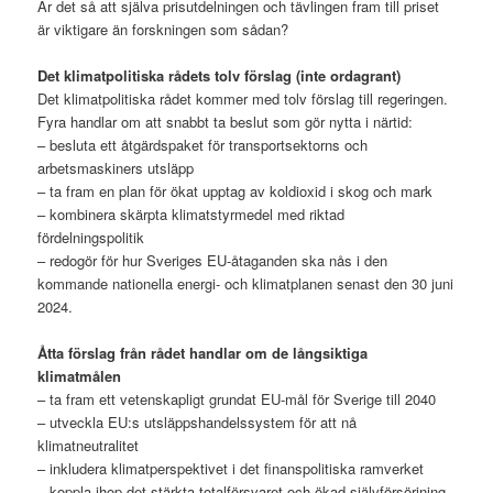
Är det så att själva prisutdelningen och tävlingen fram till priset
är viktigare än forskningen som sådan?
Det klimatpolitiska rådets tolv förslag (inte ordagrant)
Det klimatpolitiska rådet kommer med tolv förslag till regeringen.
Fyra handlar om att snabbt ta beslut som gör nytta i närtid:
– besluta ett åtgärdspaket för transportsektorns och
arbetsmaskiners utsläpp
– ta fram en plan för ökat upptag av koldioxid i skog och mark
– kombinera skärpta klimatstyrmedel med riktad
fördelningspolitik
– redogör för hur Sveriges EU-åtaganden ska nås i den
kommande nationella energi- och klimatplanen senast den 30 juni
2024.
Åtta förslag från rådet handlar om de långsiktiga
klimatmålen
– ta fram ett vetenskapligt grundat EU-mål för Sverige till 2040
– utveckla EU:s utsläppshandelssystem för att nå
klimatneutralitet
– inkludera klimatperspektivet i det finanspolitiska ramverket
– koppla ihop det stärkta totalförsvaret och ökad självförsörjning