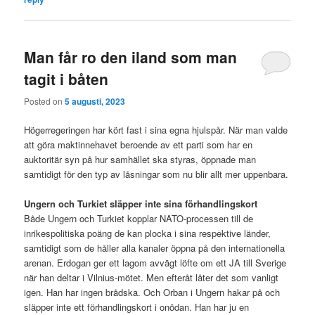
Man får ro den iland som man
tagit i båten
Posted on
5 augusti, 2023
Högerregeringen har kört fast i sina egna hjulspår. När man valde
att göra maktinnehavet beroende av ett parti som har en
auktoritär syn på hur samhället ska styras, öppnade man
samtidigt för den typ av låsningar som nu blir allt mer uppenbara.
Ungern och Turkiet släpper inte sina förhandlingskort
Både Ungern och Turkiet kopplar NATO-processen till de
inrikespolitiska poäng de kan plocka i sina respektive länder,
samtidigt som de håller alla kanaler öppna på den internationella
arenan. Erdogan ger ett lagom avvägt löfte om ett JA till Sverige
när han deltar i Vilnius-mötet. Men efteråt låter det som vanligt
igen. Han har ingen brådska. Och Orban i Ungern hakar på och
släpper inte ett förhandlingskort i onödan. Han har ju en