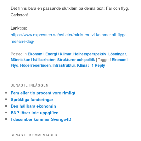
Det finns bara en passande slutkläm på denna text: Far och flyg,
Carlsson!
Länktips:
https://www.expressen.se/nyheter/ministern-vi-kommer-att-flyga-
mer-an-i-dag/
Posted in
Ekonomi
,
Energi / Klimat
,
Helhetsperspektiv
,
Lösningar
,
Människan i hållbarheten
,
Strukturer och politik
|
Tagged
Ekonomi
,
Flyg
,
Högerregeringen
,
Infrastruktur
,
Klimat
|
1
Reply
SENASTE INLÄGGEN
Fem eller tio procent vore rimligt
Språkliga funderingar
Den hållbara ekonomin
BNP löser inte uppgiften
I december kommer Sverige-ID
SENASTE KOMMENTARER