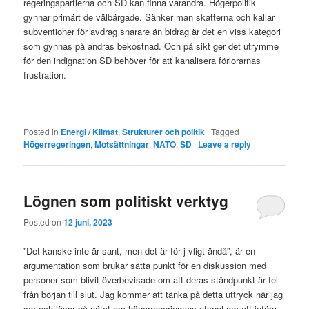
regeringspartierna och SD kan finna varandra. Högerpolitik
gynnar primärt de välbärgade. Sänker man skatterna och kallar
subventioner för avdrag snarare än bidrag är det en viss kategori
som gynnas på andras bekostnad. Och på sikt ger det utrymme
för den indignation SD behöver för att kanalisera förlorarnas
frustration.
Posted in
Energi / Klimat
,
Strukturer och politik
|
Tagged
Högerregeringen
,
Motsättningar
,
NATO
,
SD
|
Leave a reply
Lögnen som politiskt verktyg
Posted on
12 juni, 2023
”Det kanske inte är sant, men det är för j-vligt ändå”, är en
argumentation som brukar sätta punkt för en diskussion med
personer som blivit överbevisade om att deras ståndpunkt är fel
från början till slut. Jag kommer att tänka på detta uttryck när jag
ser och läser på nätet om högerregeringens utspel om att införa