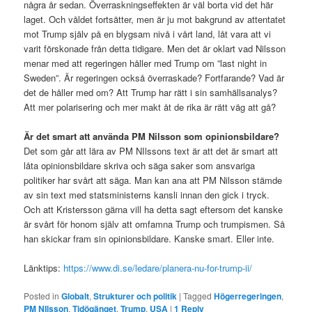
några år sedan. Överraskningseffekten är väl borta vid det här
laget. Och våldet fortsätter, men är ju mot bakgrund av attentatet
mot Trump själv på en blygsam nivå i vårt land, låt vara att vi
varit förskonade från detta tidigare. Men det är oklart vad Nilsson
menar med att regeringen håller med Trump om ”last night in
Sweden”. Är regeringen också överraskade? Fortfarande? Vad är
det de håller med om? Att Trump har rätt i sin samhällsanalys?
Att mer polarisering och mer makt åt de rika är rätt väg att gå?
Är det smart att använda PM Nilsson som opinionsbildare?
Det som går att lära av PM NIlssons text är att det är smart att
låta opinionsbildare skriva och säga saker som ansvariga
politiker har svårt att säga. Man kan ana att PM Nilsson stämde
av sin text med statsministerns kansli innan den gick i tryck.
Och att Kristersson gärna vill ha detta sagt eftersom det kanske
är svårt för honom själv att omfamna Trump och trumpismen. Så
han skickar fram sin opinionsbildare. Kanske smart. Eller inte.
Länktips:
https://www.di.se/ledare/planera-nu-for-trump-ii/
Posted in
Globalt
,
Strukturer och politik
|
Tagged
Högerregeringen
,
PM NIlsson
,
Tidögänget
,
Trump
,
USA
|
1
Reply