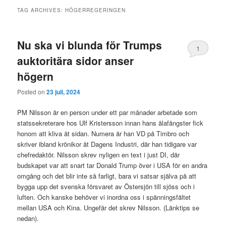
TAG ARCHIVES:
HÖGERREGERINGEN
Nu ska vi blunda för Trumps
1
auktoritära sidor anser
högern
Posted on
23 juli, 2024
PM Nilsson är en person under ett par månader arbetade som
statssekreterare hos Ulf Kristersson innan hans ålafångster fick
honom att kliva åt sidan. Numera är han VD på Timbro och
skriver ibland krönikor åt Dagens Industri, där han tidigare var
chefredaktör. Nilsson skrev nyligen en text i just DI, där
budskapet var att snart tar Donald Trump över i USA för en andra
omgång och det blir inte så farligt, bara vi satsar själva på att
bygga upp det svenska försvaret av Östersjön till sjöss och i
luften. Och kanske behöver vi inordna oss i spänningsfältet
mellan USA och Kina. Ungefär det skrev Nilsson. (Länktips se
nedan).