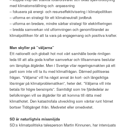
med klimatomställning och -anpassning
– fokusera på energi- och resurseffektivisering i klimatpolitiken
– utforma en strategi för ett klimatneutralt jordbruk
– utforma en bredare, mindre sårbar strategi för elektrifieringen
– bredda samverkan vid utformningen och genomförandet av
klimatpolitiken för att ta vara på engagemang och positiva krafter.
Man skyller på ”väljarna”
Ett nationellt och globalt hot mot vårt samhälle borde rimligen
leda till att alla goda krafter samverkar och tillsammans beslutar
om lämpliga åtgärder. Men i Sverige vilar regeringsmakten på ett
parti som inte vill ta itu med klimatfrågan. Därmed politiseras
frågan. ”Väljarna” vill ha något annat än kort- och långsiktiga
lösningar på klimatproblematiken”, heter det. ”Väljarna vill inte
betala för högre bensinpris”. Samtidigt som tre fjärdedelar av
befolkningen vill se åtgärder för att komma till rätta med
klimathotet. Den katastrofala utveckling som väntar runt hörnet
bortser Tidögänget ifrån. Medvetet eller omedvetet.
SD är naturligtvis missnöjda
SD:s klimatpolitiska talesperson Martin Kinnunen, har intervjuats