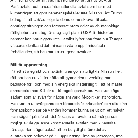
Parisavtalet och andra internationella avtal som har med
klimatfrågan att göra nämner självfallet inte Nilsson. Att Trump
bidrog till att USA:s Högsta domstol nu skruvat tillbaka
abortlagstiftningen och förpassat stora delar av de mänskliga
rättigheter som steg för steg tagit plats i USA till historien
nämner han naturligtvis inte. Istället lyfter han fram hur Trumps
vicepresidentkandidat minsann växte upp i miserabla
förhållanden, så han har säkert goda avsikter….
Militär upprustning
På ett strategiskt och taktiskt plan gör naturligtvis Nilsson helt
rätt om han nu vill fortsätta att gynna den utveckling han
bäddade för i och med sin energiska inställning till att M måste
samarbeta med SD för att få regeringsmakten. Han kan säga
sådant som är svårt för någon ansvarig M-politiker att torgföra.
Han kan ta ut svängarna och förbereda ”marknaden” och alla sina
företagskompisar på världen kommer kunna se ut om ett halvår.
Han säger i princip att det är dags att avsluta så många som
möjligt av de gällande kommersiella avtalen med kinesiska
företag. Han säger också att en betydligt större del av
skattekakan behöver gå till upprustning. Inte av järnvägen, inte