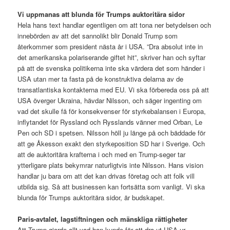
Vi uppmanas att blunda för Trumps auktoritära sidor
Hela hans text handlar egentligen om att tona ner betydelsen och
innebörden av att det sannolikt blir Donald Trump som
återkommer som president nästa år i USA. ”Dra absolut inte in
det amerikanska polariserande giftet hit”, skriver han och syftar
på att de svenska politikerna inte ska värdera det som händer i
USA utan mer ta fasta på de konstruktiva delarna av de
transatlantiska kontakterna med EU. Vi ska förbereda oss på att
USA överger Ukraina, hävdar Nilsson, och säger ingenting om
vad det skulle få för konsekvenser för styrkebalansen i Europa,
inflytandet för Ryssland och Rysslands vänner med Orban, Le
Pen och SD i spetsen. Nilsson höll ju länge på och bäddade för
att ge Åkesson exakt den styrkeposition SD har i Sverige. Och
att de auktoritära krafterna i och med en Trump-seger tar
ytterligare plats bekymrar naturligtvis inte Nilsson. Hans vision
handlar ju bara om att det kan drivas företag och att folk vill
utbilda sig. Så att businessen kan fortsätta som vanligt. Vi ska
blunda för Trumps auktoritära sidor, är budskapet.
Paris-avtalet, lagstiftningen och mänskliga rättigheter
Att Trump gjorde allt vad han kunde för att dra ut USA ur