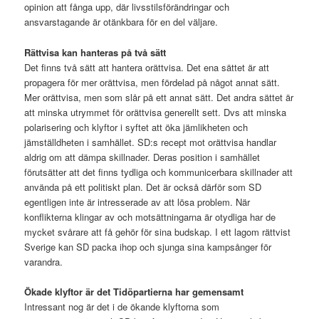
opinion att fånga upp, där livsstilsförändringar och
ansvarstagande är otänkbara för en del väljare.
Rättvisa kan hanteras på två sätt
Det finns två sätt att hantera orättvisa. Det ena sättet är att
propagera för mer orättvisa, men fördelad på något annat sätt.
Mer orättvisa, men som slår på ett annat sätt. Det andra sättet är
att minska utrymmet för orättvisa generellt sett. Dvs att minska
polarisering och klyftor i syftet att öka jämlikheten och
jämställdheten i samhället. SD:s recept mot orättvisa handlar
aldrig om att dämpa skillnader. Deras position i samhället
förutsätter att det finns tydliga och kommunicerbara skillnader att
använda på ett politiskt plan. Det är också därför som SD
egentligen inte är intresserade av att lösa problem. När
konflikterna klingar av och motsättningarna är otydliga har de
mycket svårare att få gehör för sina budskap. I ett lagom rättvist
Sverige kan SD packa ihop och sjunga sina kampsånger för
varandra.
Ökade klyftor är det Tidöpartierna har gemensamt
Intressant nog är det i de ökande klyftorna som