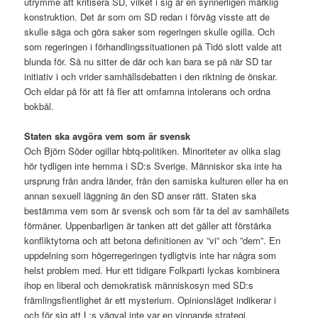
utrymme att kritisera SD, vilket i sig är en synnerligen märklig
konstruktion. Det är som om SD redan i förväg visste att de
skulle säga och göra saker som regeringen skulle ogilla. Och
som regeringen i förhandlingssituationen på Tidö slott valde att
blunda för. Så nu sitter de där och kan bara se på när SD tar
initiativ i och vrider samhällsdebatten i den riktning de önskar.
Och eldar på för att få fler att omfamna intolerans och ordna
bokbål.
Staten ska avgöra vem som är svensk
Och Björn Söder ogillar hbtq-politiken. Minoriteter av olika slag
hör tydligen inte hemma i SD:s Sverige. Människor ska inte ha
ursprung från andra länder, från den samiska kulturen eller ha en
annan sexuell läggning än den SD anser rätt. Staten ska
bestämma vem som är svensk och som får ta del av samhällets
förmåner. Uppenbarligen är tanken att det gäller att förstärka
konfliktytorna och att betona definitionen av ”vi” och ”dem”. En
uppdelning som högerregeringen tydligtvis inte har några som
helst problem med. Hur ett tidigare Folkparti lyckas kombinera
ihop en liberal och demokratisk människosyn med SD:s
främlingsfientlighet är ett mysterium. Opinionsläget indikerar i
och för sig att L:s vägval inte var en vinnande strategi.