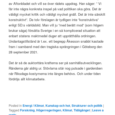
av Aftonbladet och vill se över rådets uppdrag. Han säger: ” Vi
får inte några konkreta inspel på vad politiken ska göra. Det är
väldigt mycket kritik och väldigt mycket gnäll. Det är inte särskilt
konstruktivt”. De tolv förslagen är tydligen inte ”konstruktiva”
enligt SD:s världsbild. Man vill ju ”med berått mod” (som högern
brukar säga) försätta Sverige i en så komplicerad situation att
enbart statens maktmedel duger att upprätthålla ordningen.
Undantagstillstånd är t.ex. ett begrepp Åkesson snabbt kastade
fram i samband med den tragiska sprängningen i Göteborg den
28 september 2021.
Det är så de auktoritära krafterna ser på samhällsutvecklingen.
Ränderna går aldrig ur. Stövlarna står nog putsade i garderoben
när Riksdags-kostymerna inte längre behövs. Och under tiden
fördröjs allt klimatarbete.
Posted in
Energi / Klimat
,
Kunskap och hot
,
Strukturer och politik
|
Tagged
Forskning
,
Högerregeringen
,
Klimat
,
Tidögänget
|
Leave a
reply