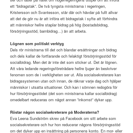
ett ”bidragstak”. De två tyngsta ministrarna i regeringen,
Kristersson och Svantesson, står där och hävdar på fullt allvar
att det de gör nu är att införa ett bidragstak i syfte att förhindra
att människor hellre staplar bidrag på hög (bostadsbidrag,
försörjningsstöd, barnbidrag…) än att arbeta.
Lögnen som politiskt verktyg
Dels rör ministrarna till det och blandar ersättningar och bidrag
och dels kallar de fortfarande och felaktigt försörjningsstöd för
socialbidrag. Men det är inte det som sticker ut. Det är lögnen.
Att våra ledande regeringsföreträdare hellre ljuger än beskriver
fenomen som de i verkligheten ser ut. Alla socialsekreterare kan
bidragssystemen utan och innan, de räknar varje dag och hjälper
människor i utsatta situationer. Och kan i sömnen redogöra för
hur försörjningsstödet (det som ministrarna kallar socialbidrag)
omedelbart reduceras om något annan ”inkomst” dyker upp.
Röstar någon socialsekreterare på Moderaterna?
Eva Leena Sundström skrev på Facebook om sitt arbete som
socialsekreterare och hur hon reducerar någons försörjningsstöd
om det dyker upp en insättning på personens konto. En mor- eller