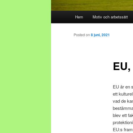
Main menu
Hem
Motiv och arbetssätt
Skip to primary content
Skip to secondary content
Posted on
8 juni, 2021
EU,
EU är en s
ett kulture
vad de kan
bestämma” e
blev ett fa
protektion
EU:s framt