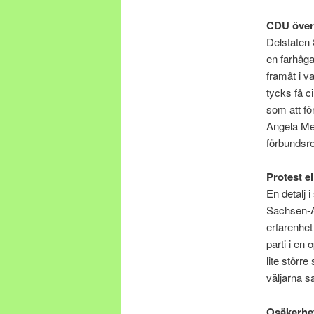
CDU över
Delstaten 
en farhåga
framåt i v
tycks få c
som att fö
Angela Mer
förbundsre
Protest el
En detalj 
Sachsen-An
erfarenhet 
parti i en
lite störr
väljarna sa
Osäkerhe