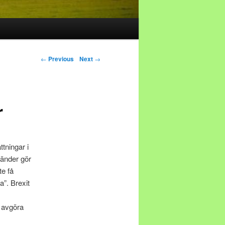
Post navigation
←
Previous
Next
→
r
tningar i
 länder gör
te få
a”. Brexit
t avgöra