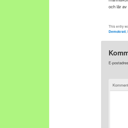
och lär av
This entry w
Demokrati
,
Komm
E-postadres
Komment