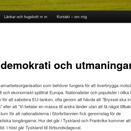
Länkar och hugskott m m
Kontakt – om mig
 demokrati och utmaninga
amarbetsorganisation som behöver fungera för att överbrygga motsät
llt och ekonomiskt splittrat Europa. Nationalister och populister i olika
 för att sabotera EU-tanken, ofta genom att hävda att ”Bryssel ska in
ller att ”Vi betalar en massa till andra länder utan att få något tillbak
ktum för att nationalisterna i Storbritannien fick genomslag för de
istiska tongångarna. Hur det går i Tyskland och Frankrike kommer at
id. I höst går Tyskland till förbundsdagsval.