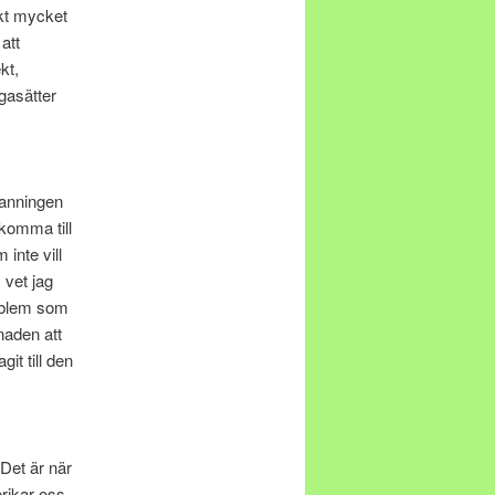
ikt mycket
att
kt,
gasätter
sanningen
 komma till
inte vill
 vet jag
roblem som
naden att
it till den
 Det är när
rikar oss