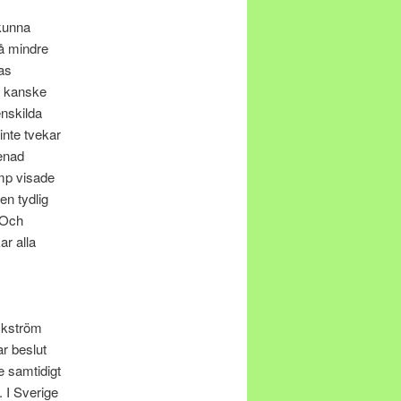
 kunna
få mindre
as
et kanske
enskilda
nte tvekar
 enad
ump visade
en tydlig
. Och
r alla
ockström
ar beslut
e samtidigt
. I Sverige