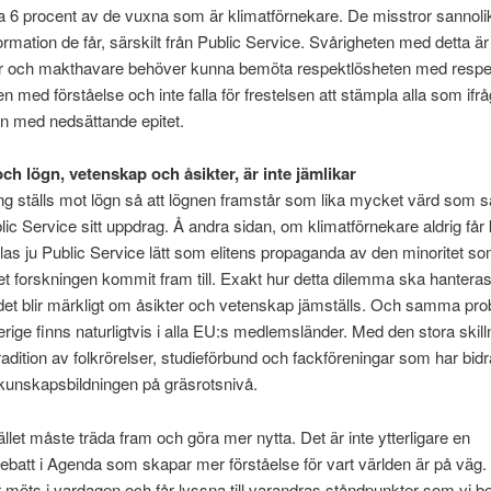
ra 6 procent av de vuxna som är klimatförnekare. De misstror sannol
ormation de får, särskilt från Public Service. Svårigheten med detta är 
ter och makthavare behöver kunna bemöta respektlösheten med respe
 med förståelse och inte falla för frestelsen att stämpla alla som ifrå
n med nedsättande epitet.
ch lögn, vetenskap och åsikter, är inte jämlikar
g ställs mot lögn så att lögnen framstår som lika mycket värd som 
lic Service sitt uppdrag. Å andra sidan, om klimatförnekare aldrig får
las ju Public Service lätt som elitens propaganda av den minoritet som 
t forskningen kommit fram till. Exakt hur detta dilemma ska hanteras
det blir märkligt om åsikter och vetenskap jämställs. Och samma p
verige finns naturligtvis i alla EU:s medlemsländer. Med den stora skill
radition av folkrörelser, studieförbund och fackföreningar som har bidrag
 kunskapsbildningen på gräsrotsnivå.
llet måste träda fram och göra mer nytta. Det är inte ytterligare en
debatt i Agenda som skapar mer förståelse för vart världen är på väg.
möts i vardagen och får lyssna till varandras ståndpunkter som vi be