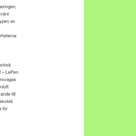
geringen,
mvänt
typen av
erheterna
 också
ll – LePen
försvagas
nluft
ande till
 skotsk
 för