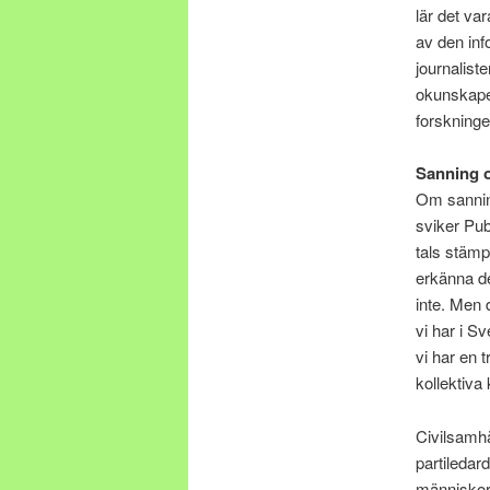
lär det va
av den inf
journalis
okunskapen
forskninge
Sanning o
Om sannin
sviker Pub
tals stämp
erkänna de
inte. Men 
vi har i S
vi har en t
kollektiva
Civilsamhä
partiledar
människor 