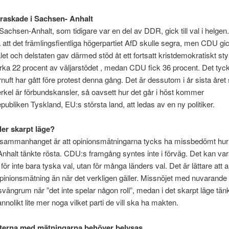
raskade i Sachsen- Anhalt
Sachsen-Anhalt, som tidigare var en del av DDR, gick till val i helgen
 att det främlingsfientliga högerpartiet AfD skulle segra, men CDU gick
alet och delstaten gav därmed stöd åt ett fortsatt kristdemokratiskt st
irka 22 procent av väljarstödet , medan CDU fick 36 procent. Det ty
rnuft har gått före protest denna gång. Det är dessutom i år sista åre
kel är förbundskansler, så oavsett hur det går i höst kommer
publiken Tyskland, EU:s största land, att ledas av en ny politiker.
ler skarpt läge?
i sammanhanget är att opinionsmätningarna tycks ha missbedömt hur 
halt tänkte rösta. CDU:s framgång syntes inte i förväg. Det kan vara
för inte bara tyska val, utan för många länders val. Det är lättare att a
 opinionsmätning än när det verkligen gäller. Missnöjet med nuvarande 
e svängrum när ”det inte spelar någon roll”, medan i det skarpt läge tän
nnolikt lite mer noga vilket parti de vill ska ha makten.
terna med mätningarna behöver belysas