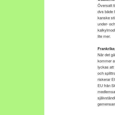
Översatt t
dvs både 
kanske stö
under- och
kalkylmode
lite mer.
Frankrike
När det gäl
kommer att
lyckas att
och splitt
riskerar E
EU från Sk
medlemsans
självständ
gemensamm