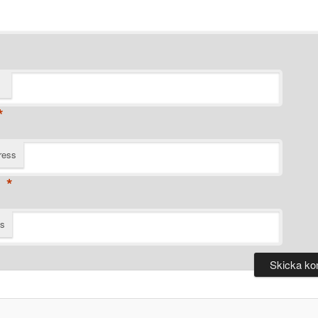
*
ress
*
ts