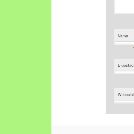
Namn
E-postad
Webbpla