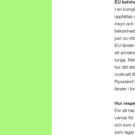
EU behöv
I en kompl
uppfattas 
insyn och 
bekostnad 
just nu nö
EU-länder 
att annekt
tunga. När
hur lätt d
motkraft t
Ryssland h
länder i f
Hur respe
För att ha
varnar för
och som ta
som lagar 