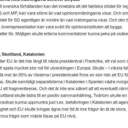
ill svenska förhållanden kan det innebära att det faktiska stödet för re
S och MP, kan vara större än vad opinionsmätningarna visar. Och o
det för SD egentligen är mindre än vad mätningarna visar. Och den 
 överrepresentation kan vara svårt för opinionsinstituten att bygga
ller för. Möjligen skulle erfarna kommentatorer kunna peka på osäk
, Skottland, Katalonien
ler EU är det inte långt till nästa presidentval i Frankrike, ett val som
 spela mycket stor roll för utvecklingen i Europa. Skulle – i värsta fa
 få mer än 50% av rösterna i presidentvalet finns en stor risk att EU 
ras. Skulle samtidigt separatisterna i Katalonien i Spanien vädra morgo
U att fragmentiseras. Och det är inte ens säkert att ett eventuellt närm
ottland skulle bidra till en positiv sammanhållning. Tvärtom skulle en
ökan kunna uppmuntra just t.ex. befolkningen i Katalonien att agera
ighet och EU skulle tvingas ägna mer tid åt inre frågor än åt de stora,
a frågor som måste lösas på EU-nivå.