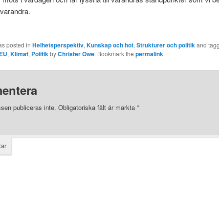
 varandra.
as posted in
Helhetsperspektiv
,
Kunskap och hot
,
Strukturer och politik
and tag
EU
,
Klimat
,
Politik
by
Christer Owe
. Bookmark the
permalink
.
entera
sen publiceras inte.
Obligatoriska fält är märkta
*
ar