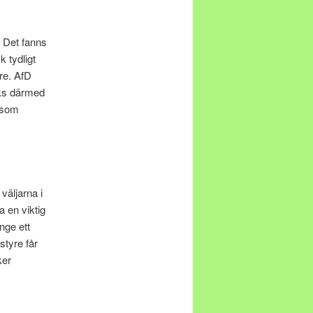
. Det fanns
 tydligt
yre. AfD
cks därmed
t som
väljarna i
 en viktig
nge ett
styre får
ker