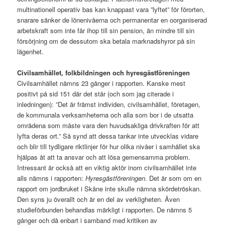
multinationell operativ bas kan knappast vara ”lyftet” för förorten,
snarare sänker de lönenivåerna och permanentar en oorganiserad
arbetskraft som inte får ihop till sin pension, än mindre till sin
försörjning om de dessutom ska betala marknadshyror på sin
lägenhet.
Civilsamhället, folkbildningen och hyresgästföreningen
Civilsamhället nämns 23 gånger i rapporten. Kanske mest
positivt på sid 151 där det står (och som jag citerade i
inledningen): ”Det är främst individen, civilsamhället, företagen,
de kommunala verksamheterna och alla som bor i de utsatta
områdena som måste vara den huvudsakliga drivkraften för att
lyfta deras ort.” Så synd att dessa tankar inte utvecklas vidare
och blir till tydligare riktlinjer för hur olika nivåer i samhället ska
hjälpas åt att ta ansvar och att lösa gemensamma problem.
Intressant är också att en viktig aktör inom civilsamhället inte
alls nämns i rapporten:
Hyresgästföreningen
. Det är som om en
rapport om jordbruket i Skåne inte skulle nämna skördetröskan.
Den syns ju överallt och är en del av verkligheten. Även
studieförbunden behandlas märkligt i rapporten. De nämns 5
gånger och då enbart i samband med kritiken av