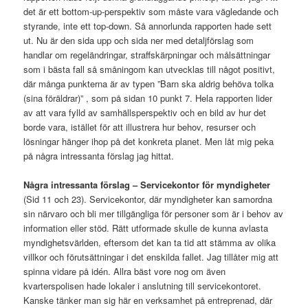
det är ett bottom-up-perspektiv som måste vara vägledande och
styrande, inte ett top-down. Så annorlunda rapporten hade sett
ut. Nu är den sida upp och sida ner med detaljförslag som
handlar om regeländringar, straffskärpningar och målsättningar
som i bästa fall så småningom kan utvecklas till något positivt,
där många punkterna är av typen ”Barn ska aldrig behöva tolka
(sina föräldrar)” , som på sidan 10 punkt 7. Hela rapporten lider
av att vara fylld av samhällsperspektiv och en bild av hur det
borde vara, istället för att illustrera hur behov, resurser och
lösningar hänger ihop på det konkreta planet. Men låt mig peka
på några intressanta förslag jag hittat.
Några intressanta förslag – Servicekontor för myndigheter
(Sid 11 och 23). Servicekontor, där myndigheter kan samordna
sin närvaro och bli mer tillgängliga för personer som är i behov av
information eller stöd. Rätt utformade skulle de kunna avlasta
myndighetsvärlden, eftersom det kan ta tid att stämma av olika
villkor och förutsättningar i det enskilda fallet. Jag tillåter mig att
spinna vidare på idén. Allra bäst vore nog om även
kvarterspolisen hade lokaler i anslutning till servicekontoret.
Kanske tänker man sig här en verksamhet på entreprenad, där