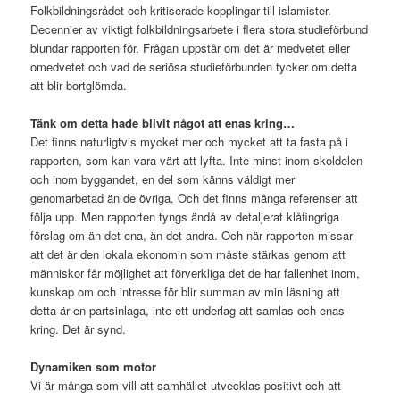
Folkbildningsrådet och kritiserade kopplingar till islamister.
Decennier av viktigt folkbildningsarbete i flera stora studieförbund
blundar rapporten för. Frågan uppstår om det är medvetet eller
omedvetet och vad de seriösa studieförbunden tycker om detta
att blir bortglömda.
Tänk om detta hade blivit något att enas kring…
Det finns naturligtvis mycket mer och mycket att ta fasta på i
rapporten, som kan vara värt att lyfta. Inte minst inom skoldelen
och inom byggandet, en del som känns väldigt mer
genomarbetad än de övriga. Och det finns många referenser att
följa upp. Men rapporten tyngs ändå av detaljerat klåfingriga
förslag om än det ena, än det andra. Och när rapporten missar
att det är den lokala ekonomin som måste stärkas genom att
människor får möjlighet att förverkliga det de har fallenhet inom,
kunskap om och intresse för blir summan av min läsning att
detta är en partsinlaga, inte ett underlag att samlas och enas
kring. Det är synd.
Dynamiken som motor
Vi är många som vill att samhället utvecklas positivt och att