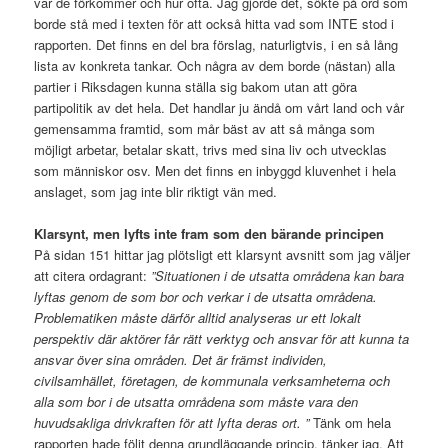
var de förkommer och hur ofta. Jag gjorde det, sökte på ord som
borde stå med i texten för att också hitta vad som INTE stod i
rapporten. Det finns en del bra förslag, naturligtvis, i en så lång
lista av konkreta tankar. Och några av dem borde (nästan) alla
partier i Riksdagen kunna ställa sig bakom utan att göra
partipolitik av det hela. Det handlar ju ändå om vårt land och vår
gemensamma framtid, som mår bäst av att så många som
möjligt arbetar, betalar skatt, trivs med sina liv och utvecklas
som människor osv. Men det finns en inbyggd kluvenhet i hela
anslaget, som jag inte blir riktigt vän med.
Klarsynt, men lyfts inte fram som den bärande principen
På sidan 151 hittar jag plötsligt ett klarsynt avsnitt som jag väljer
att citera ordagrant:
”Situationen i de utsatta områdena kan bara
lyftas genom de som bor och verkar i de utsatta områdena.
Problematiken måste därför alltid analyseras ur ett lokalt
perspektiv där aktörer får rätt verktyg och ansvar för att kunna ta
ansvar över sina områden. Det är främst individen,
civilsamhället, företagen, de kommunala verksamheterna och
alla som bor i de utsatta områdena som måste vara den
huvudsakliga drivkraften för att lyfta deras ort. ”
Tänk om hela
rapporten hade följt denna grundläggande princip, tänker jag. Att