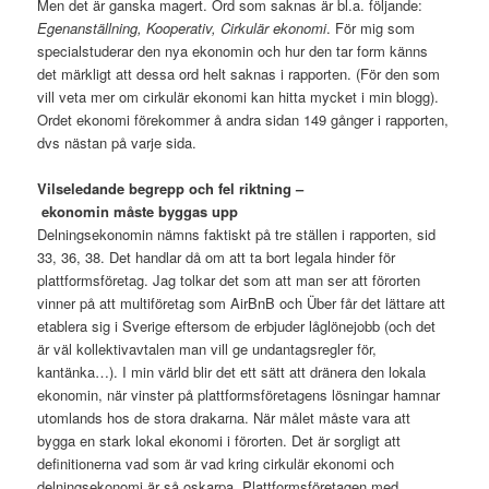
Men det är ganska magert. Ord som saknas är bl.a. följande:
Egenanställning, Kooperativ, Cirkulär ekonomi
. För mig som
specialstuderar den nya ekonomin och hur den tar form känns
det märkligt att dessa ord helt saknas i rapporten. (För den som
vill veta mer om cirkulär ekonomi kan hitta mycket i min blogg).
Ordet ekonomi förekommer å andra sidan 149 gånger i rapporten,
dvs nästan på varje sida.
Vilseledande begrepp och fel riktning –
ekonomin måste byggas upp
Delningsekonomin nämns faktiskt på tre ställen i rapporten, sid
33, 36, 38. Det handlar då om att ta bort legala hinder för
plattformsföretag. Jag tolkar det som att man ser att förorten
vinner på att multiföretag som AirBnB och Über får det lättare att
etablera sig i Sverige eftersom de erbjuder låglönejobb (och det
är väl kollektivavtalen man vill ge undantagsregler för,
kantänka…). I min värld blir det ett sätt att dränera den lokala
ekonomin, när vinster på plattformsföretagens lösningar hamnar
utomlands hos de stora drakarna. När målet måste vara att
bygga en stark lokal ekonomi i förorten. Det är sorgligt att
definitionerna vad som är vad kring cirkulär ekonomi och
delningsekonomi är så oskarpa. Plattformsföretagen med