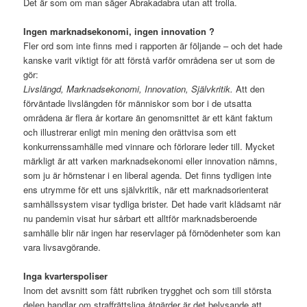
Det är som om man säger Abrakadabra utan att trolla.
Ingen marknadsekonomi, ingen innovation ?
Fler ord som inte finns med i rapporten är följande – och det hade
kanske varit viktigt för att förstå varför områdena ser ut som de
gör:
Livslängd, Marknadsekonomi, Innovation, Självkritik.
Att den
förväntade livslängden för människor som bor i de utsatta
områdena är flera år kortare än genomsnittet är ett känt faktum
och illustrerar enligt min mening den orättvisa som ett
konkurrenssamhälle med vinnare och förlorare leder till. Mycket
märkligt är att varken marknadsekonomi eller innovation nämns,
som ju är hörnstenar i en liberal agenda. Det finns tydligen inte
ens utrymme för ett uns självkritik, när ett marknadsorienterat
samhällssystem visar tydliga brister. Det hade varit klädsamt när
nu pandemin visat hur sårbart ett alltför marknadsberoende
samhälle blir när ingen har reservlager på förnödenheter som kan
vara livsavgörande.
Inga kvarterspoliser
Inom det avsnitt som fått rubriken trygghet och som till största
delen handlar om straffrättsliga åtgärder är det belysande att