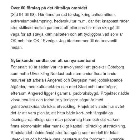
Över 60 förslag på det rättsliga området
(Sid 54 till 58). Här finns en rad förslag kring antisemitism,
extremismbekämpning, hederskultur m.m. där det knappast råder
stor skillnad mellan partierna att eller ens hur man ska gå till
väga för att stävja kriminaliteten och att tydliggöra vad som är
OK och inte OK i Sverige. Jag återkommer till detta avsnitt
nedan.
Nytänkande handlar om att se nya samband
För snart 10 år sedan var lite involverad i ett projekt i Göteborg
som hette Utveckling Nordost och som under flera år hade
resurser att arbeta i Angered och Bergsjön med jobbskapande
åtgärder, med kultursektorn och med Stad-och-Land-frågor,
eftersom Angered ligger i gammal jordbruksbygd. Projektet nådde
vissa resultat och fortsatte ytterligare några år med
gränsöverskridande lokal utveckling. Projektet visade hur svårt
det är att vara pionjär, att hitta både kort- och långsiktiga
lösningar samtidigt som man prövar sig fram och det varken
finns ekonomiskt eller mänskligt kapital i tillräcklig utsträckning.
Stadslandet nådde ändå stor framgång som modell för lokal
utveckling och borde kunna inspirera andra förorter till liknande