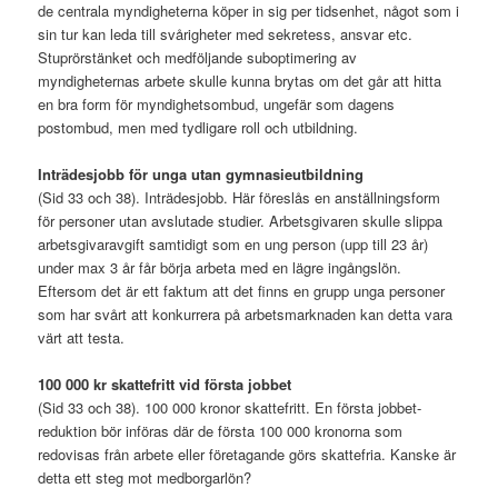
de centrala myndigheterna köper in sig per tidsenhet, något som i
sin tur kan leda till svårigheter med sekretess, ansvar etc.
Stuprörstänket och medföljande suboptimering av
myndigheternas arbete skulle kunna brytas om det går att hitta
en bra form för myndighetsombud, ungefär som dagens
postombud, men med tydligare roll och utbildning.
Inträdesjobb för unga utan gymnasieutbildning
(Sid 33 och 38). Inträdesjobb. Här föreslås en anställningsform
för personer utan avslutade studier. Arbetsgivaren skulle slippa
arbetsgivaravgift samtidigt som en ung person (upp till 23 år)
under max 3 år får börja arbeta med en lägre ingångslön.
Eftersom det är ett faktum att det finns en grupp unga personer
som har svårt att konkurrera på arbetsmarknaden kan detta vara
värt att testa.
100 000 kr skattefritt vid första jobbet
(Sid 33 och 38). 100 000 kronor skattefritt. En första jobbet-
reduktion bör införas där de första 100 000 kronorna som
redovisas från arbete eller företagande görs skattefria. Kanske är
detta ett steg mot medborgarlön?