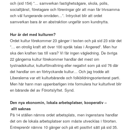
och (sid 154) ”… samverkan fastighetsägare, skola, polis,
socialtjänst, företagare och föreningar gör att man får trivsamma
och väl fungerande områden…”. Intrycket blir att ordet
samverkan bara är en abstraktion ungefär som kundnytta.
Hur är det med kulturen?
Ordet kultur förekommer 23 gånger i texten och på sid 23 står det
”… en otrolig kraft att över 100 språk talas i Angered”. Men hur
ska den kraften tas till vara? Vi får ingen vägledning. De övriga
22 gångerna kultur förekommer handlar det mest om
tystnadskultur, kulturförvaltning eller negativt som på sid 76 där
det handlar om en förtryckande kultur… Och jag trodde att
Liberalerna var ett kulturbärande och folkbildningsorienterat parti.
Men här hann man uppenbarligen inte formulera hur kulturlivet blir
en bärande del av Förortslyftet. Synd.
Den nya ekonomin, lokala arbetsplatser, kooperativ –
allt saknas
På 14 ställen nämns ordet arbetsplats, men ingenstans handlar
det om de lokala arbetsplatser som måste utvecklas i förorten.
Entreprenör nämns 10 gånger och på ett positivt sätt på sid 35.