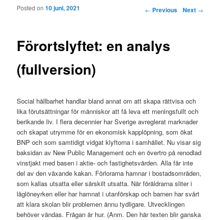
Posted on
10 juni, 2021
Post navigation
←
Previous
Next
→
Förortslyftet: en analys
(fullversion)
Social hållbarhet handlar bland annat om att skapa rättvisa och
lika förutsättningar för människor att få leva ett meningsfullt och
berikande liv. I flera decennier har Sverige avreglerat marknader
och skapat utrymme för en ekonomisk kapplöpning, som ökat
BNP och som samtidigt vidgat klyftorna i samhället. Nu visar sig
baksidan av New Public Management och en övertro på renodlad
vinstjakt med basen i aktie- och fastighetsvärden. Alla får inte
del av den växande kakan. Förlorarna hamnar i bostadsområden,
som kallas utsatta eller särskilt utsatta. När föräldrarna sliter i
låglöneyrken eller har hamnat i utanförskap och barnen har svårt
att klara skolan blir problemen ännu tydligare. Utvecklingen
behöver vändas. Frågan är hur. (Anm. Den här texten blir ganska