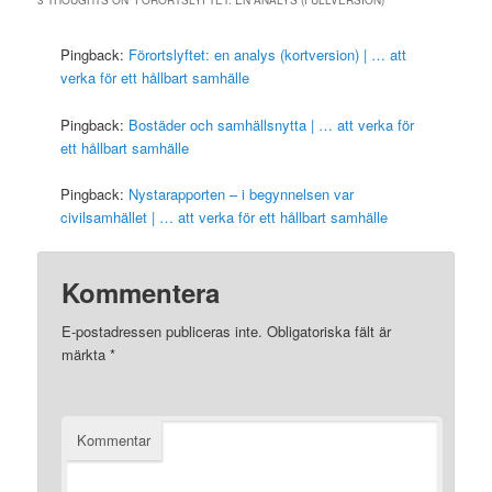
3 THOUGHTS ON “
FÖRORTSLYFTET: EN ANALYS (FULLVERSION)
”
Pingback:
Förortslyftet: en analys (kortversion) | … att
verka för ett hållbart samhälle
Pingback:
Bostäder och samhällsnytta | … att verka för
ett hållbart samhälle
Pingback:
Nystarapporten – i begynnelsen var
civilsamhället | … att verka för ett hållbart samhälle
Kommentera
E-postadressen publiceras inte.
Obligatoriska fält är
märkta
*
Kommentar