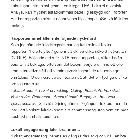
satsningar. Inte minst genom verktyget LEA, Lokalekonomisk
Analys, kan mycket åstadkommas både i glesbygd och i förorter.
Här har rapporten missat några väsentliga inspel. (Se två länktips
nedan).
Rapporten innehåller inte följande nyckelord
Som jag nämnde inledningsvis har jag kontrollerat texten i
rapporten ”Förortslyftet” genom att skriva olika sökord i sökrutan
(CTRL-F). Följande ord står INTE med i rapporten, vilket tyvärr
bara är att beklaga, eftersom det bakom varje ord finns ett eller
flera alternativa sätt att vända utvecklingen i de resurssvaga
områdena. Orden kursiveras i texten så att det blir tydligare vilka
ord jag inte hittat.
Lokal ekonomi, Lokal utveckling, Odling, Kolonilott, Verkstad,
Verkstäder, Reparation, Second hand, Begagnat, Hantverk,
Tjänstesektor
. Självförsörjning nämns 7 gånger i texten, men då
inte i ett konkret lokalekonomiskt sammanhang utan som ett mer
abstrakt samhällsfenomen.
Lokalt engagemang låter bra, men…
”Lokalt engagemang” nämns en gång (sidan 142) och då i en bra