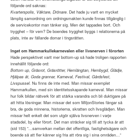
följande ord saknas:
Kvarterspolis, Väktare, Drönare
. Det hade ju varit en mycket
lämplig samordning om ordningsmakten kunde finnas tillgänglig i
de servicekontor man tänker sig. Men det tappades bort. Och
trygghet – för vem? De boendes trygghet byggs i relationerna på
plats, inte av fällande domar i tingsrätten.
Inget om Hammarkullekarnevalen eller livsnerven i förorten
Hade perspektivet varit mer bottom-up så hade troligen rapporten
innehållit följande ord:
Bottom up, Gräsrot, Gräsrötter, Hemlängtan, Hembygd, Glädje,
Hjälpas åt, Goda grannar, Karneval, Festival, Gårdsfest,
Livspussel.
Nu finns de inte med. Man missar exemplet
Hammarkullen, med sin identitetsskapande karneval. Man missar
hur folk bildar nätverk för att stärka varandra och bli duktigare på
att hitta lösningar. Man missar det som MiljonStories fångar så
bra, de goda minnena, historierna, skratten och livsglädjen. Man
missar helt enkelt det som utgör själva livsnerven i varje
stadsdel, by eller förort. Det man sträcker sig till att tycka är att
(sid 153) ”…samverkan mellan det offentliga, fastighetsägare och
boende så att fler känner sig fria att röra sig i sina områden…”