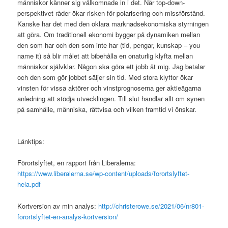
människor känner sig välkomnade in i det. När top-down-
perspektivet råder ökar risken för polarisering och missförstånd.
Kanske har det med den oklara marknadsekonomiska styrningen
att göra. Om traditionell ekonomi bygger på dynamiken mellan
den som har och den som inte har (tid, pengar, kunskap – you
name it) så blir målet att bibehålla en onaturlig klyfta mellan
människor självklar. Någon ska göra ett jobb åt mig. Jag betalar
och den som gör jobbet säljer sin tid. Med stora klyftor ökar
vinsten för vissa aktörer och vinstprognoserna ger aktieägarna
anledning att stödja utvecklingen. Till slut handlar allt om synen
på samhälle, människa, rättvisa och vilken framtid vi önskar.
Länktips:
Förortslyftet, en rapport från Liberalerna:
https://www.liberalerna.se/wp-content/uploads/forortslyftet-
hela.pdf
Kortversion av min analys:
http://christerowe.se/2021/06/nr801-
forortslyftet-en-analys-kortversion/