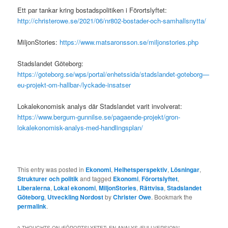
Ett par tankar kring bostadspolitiken i Förortslyftet:
http://christerowe.se/2021/06/nr802-bostader-och-samhallsnytta/
MiljonStories:
https://www.matsaronsson.se/miljonstories.php
Stadslandet Göteborg:
https://goteborg.se/wps/portal/enhetssida/stadslandet-goteborg—
eu-projekt-om-hallbar-/lyckade-insatser
Lokalekonomisk analys där Stadslandet varit involverat:
https://www.bergum-gunnilse.se/pagaende-projekt/gron-
lokalekonomisk-analys-med-handlingsplan/
This entry was posted in
Ekonomi
,
Helhetsperspektiv
,
Lösningar
,
Strukturer och politik
and tagged
Ekonomi
,
Förortslyftet
,
Liberalerna
,
Lokal ekonomi
,
MiljonStories
,
Rättvisa
,
Stadslandet
Göteborg
,
Utveckling Nordost
by
Christer Owe
. Bookmark the
permalink
.