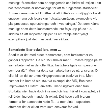
mening: ”Människor som är engagerade och bidrar till miljön i sitt
bostadsområde är nödvändiga för att få fungerande stadsdelar.
Kommunerna måste bli bättre på att initiera och möjliggöra lokalt
engagemang och ledarskap i utsatta områden, exempelvis vid
planprocesser, upprustningar och investeringar.” Det som känns
märkligt är att detta konstaterande inte följs upp på de 190
sidorna så att rapporten hjälper till att främja eller tydligt
exempifiera just det man beskriver så bra.
Samarbete låter också bra, men …
Snarlikt är det med ordet ”samarbete”, som förekommer 25
gånger i rapporten. På sid 153 skriver man ”…måste bygga på ett
samarbete mellan det offentliga, fastighetsägare och personer
som bor där”. Men hur detta samarbete kan se ut, ansvaras för
eller bli en del av utvecklingsprocessen beskrivs inte. Man
nämner lite kort på sid 154 två exempel där BID, Business
Improvement District, använts. Ursprungsversionen från
Storbritannien hade dock inte med civilsamhället i konceptet, så
rollfördelning och mandat är oklart. Det hade varit bra om
formerna för samarbete hade fått ta mer plats i rapporten,
eftersom det är oklart vem som ansvarar för vad.