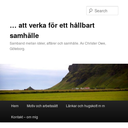
Sear
… att verka för ett hållbart
samhälle
Samband mellan idéer, affärer och samhälle. Av Christer Owe,
Göteborg.
Main menu
Hem
Motiv och arbetssätt
Länkar och hugskott m m
Skip to primary content
Skip to secondary content
Kontakt – om mig