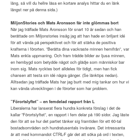
lång, så vill du hellre läsa en kortare analys hittar du en länk
längst ner på denna sida.)
MiljonStories och Mats Aronsson får inte glömmas bort
När jag träffade Mats Aronsson för snart 10 år sedan och han
berättade om Miljonstories insåg jag att han hade en briljant idé
för att vända på perspektivet och för att stärka de positiva
krafterna i förorten. ”Berätta dina vackraste minnen hemifrån”, var
Mats enkla uppmaning. Och fram trädde bilder av ljusa minnen,
en hembygd som betydde något och glädje som människor bar
inom sig. Mats rycktes bort alldeles för tidigt, men han fick
chansen att testa sin idé några gånger. (Se länktips nedan).
Alltsedan jag träffade Mats har jag burit med mig tankar om hur vi
kan vända utvecklingen i de förorter som har problem.
”Förortslyftet” – en femdelad rapport från L
Liberalerna har lanserat flera hundra konkreta förslag i det de
kallar ”Förortslyftet”, en rapport i fem delar på 190 sidor. Jag läste
den för att se hur det partiet tänker sig framtiden för ett 60-tal
bostadsområden och hundratusentals invånare. Det intressanta
är att med kommandot CTRL-F går det att söka på ord i texten,