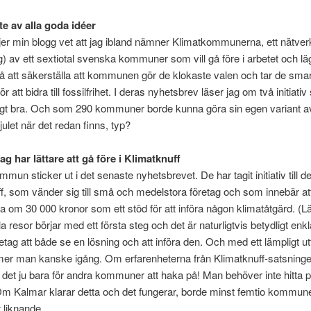
e av alla goda idéer
jer min blogg vet att jag ibland nämner Klimatkommunerna, ett nätverk
g) av ett sextiotal svenska kommuner som vill gå före i arbetet och lä
å att säkerställa att kommunen gör de klokaste valen och tar de sma
 för att bidra till fossilfrihet. I deras nyhetsbrev läser jag om två initiati
igt bra. Och som 290 kommuner borde kunna göra sin egen variant av
julet när det redan finns, typ?
g har lättare att gå före i Klimatknuff
un sticker ut i det senaste nyhetsbrevet. De har tagit initiativ till de
f, som vänder sig till små och medelstora företag och som innebär at
 om 30 000 kronor som ett stöd för att införa någon klimatåtgärd. (Lä
a resor börjar med ett första steg och det är naturligtvis betydligt enkl
etag att både se en lösning och att införa den. Och med ett lämpligt u
er man kanske igång. Om erfarenheterna från Klimatknuff-satsninge
r det ju bara för andra kommuner att haka på! Man behöver inte hitta 
Om Kalmar klarar detta och det fungerar, borde minst femtio kommun
 liknande.