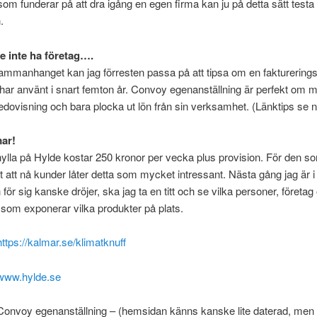
som funderar på att dra igång en egen firma kan ju på detta sätt testa
.
 inte ha företag….
sammanhanget kan jag förresten passa på att tipsa om en fakturering
har använt i snart femton år. Convoy egenanställning är perfekt om ma
 redovisning och bara plocka ut lön från sin verksamhet. (Länktips se 
ar!
hylla på Hylde kostar 250 kronor per vecka plus provision. För den som
ätt att nå kunder låter detta som mycket intressant. Nästa gång jag är 
h för sig kanske dröjer, ska jag ta en titt och se vilka personer, företag
 som exponerar vilka produkter på plats.
https://kalmar.se/klimatknuff
www.hylde.se
 Convoy egenanställning – (hemsidan känns kanske lite daterad, men