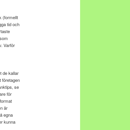
 (formellt
gga tid och
rtaste
v som
. Varför
t de kallar
t företagen
nktips, se
are för
tformat
n är
på egna
er kunna