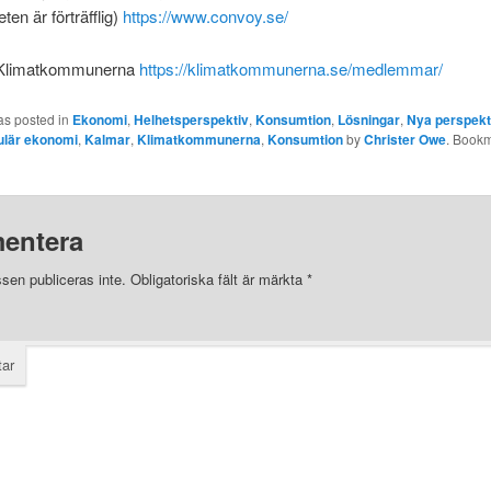
en är förträfflig)
https://www.convoy.se/
 Klimatkommunerna
https://klimatkommunerna.se/medlemmar/
as posted in
Ekonomi
,
Helhetsperspektiv
,
Konsumtion
,
Lösningar
,
Nya perspekt
ulär ekonomi
,
Kalmar
,
Klimatkommunerna
,
Konsumtion
by
Christer Owe
. Bookm
entera
sen publiceras inte.
Obligatoriska fält är märkta
*
ar