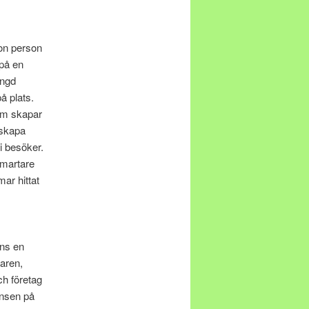
on person
på en
ängd
å plats.
som skapar
 skapa
i besöker.
smartare
ar hittat
nns en
aren,
ch företag
onsen på