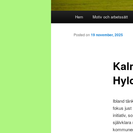
Main menu
Hem
Motiv och arbetssätt
Skip to primary content
Skip to secondary content
Posted on
19 november, 2025
Kal
Hyl
Ibland tänk
fokus just
initiativ,
självklara
kommuner k