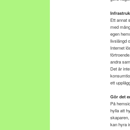
Infrastru
Ett annat
med många
egen hemsi
livslängd 
Internet l
förtroende
andra sam
Det är int
konsumtion
ett upplä
Gör det e
På hemsid
hylla att 
skaparen, 
kan hyra i