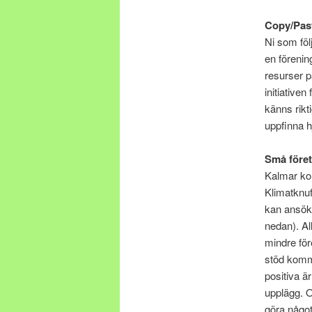
Copy/Past
Ni som föl
en förenin
resurser p
initiativen
känns rikt
uppfinna h
Små företa
Kalmar komm
Klimatknuf
kan ansöka
nedan). All
mindre för
stöd komm
positiva ä
upplägg. 
göra något