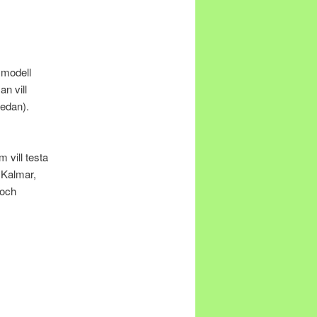
smodell
n vill
nedan).
 vill testa
i Kalmar,
 och