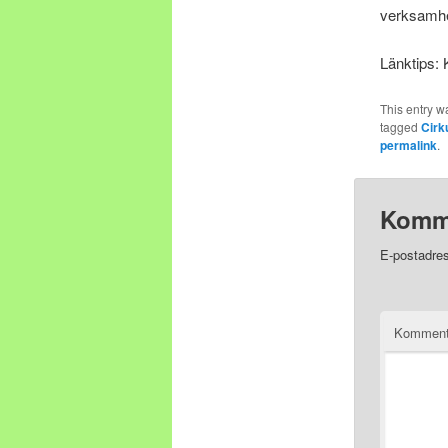
verksamhet
Länktips:
This entry w
tagged
Cirk
permalink
.
Komm
E-postadres
Komment