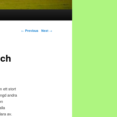
Post navigation
←
Previous
Next
→
och
m ett stort
ängd andra
en
lla
lara av.