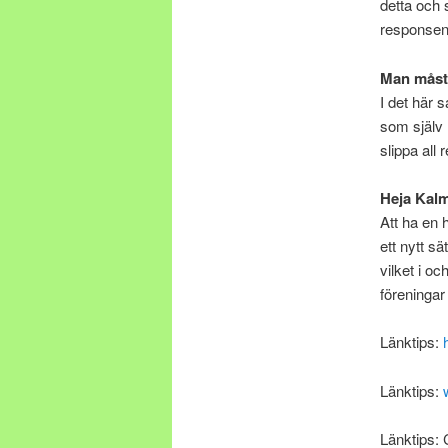
detta och 
responsen
Man måste
I det här 
som själv 
slippa all
Heja Kalm
Att ha en 
ett nytt s
vilket i oc
föreningar
Länktips:
Länktips:
Länktips: