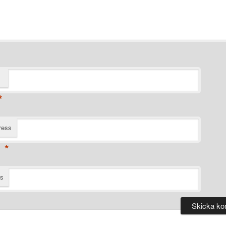
*
ress
*
ts