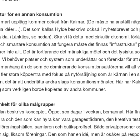
ktur för en annan konsumtion
 smart upplägg kommer också från Kalmar. (De måste ha anställt någ
 idéer…). Det som kallas Hylde beskrivs också i nyhetsbrevet och 
da. (Länktips, se nedan). Ska vi få detta med cirkulär ekonomi, förl
och smartare konsumtion att fungera måste det finnas ”infrastruktur” p
öser inte allt. Det är fortfarande det mänskliga mötet och det fysiska 
. Vi behöver platser och system som underlättar och förenklar för att
manhang än de som de dominerande konsumtionsaktörerna vill att v
e fler stora köpcentra med fokus på nyförsäljning som är kärnan i en 
, det är att underlätta andra slags konsumtionsmönster. Här har Kalm
gg som verkligen borde kopieras av andra kommuner.
nkelt för olika målgrupper
an beskrivs konceptet. Öppet sex dagar i veckan, bemannat. Här fi
hyra och den som kan hyra kan vara garagestädaren, den kreativa test
föreningshjälten, samlaren och butiksproffset. Både privatpersoner o
n sig, liksom föreningar. Den som har en idé, men är osäker på resp