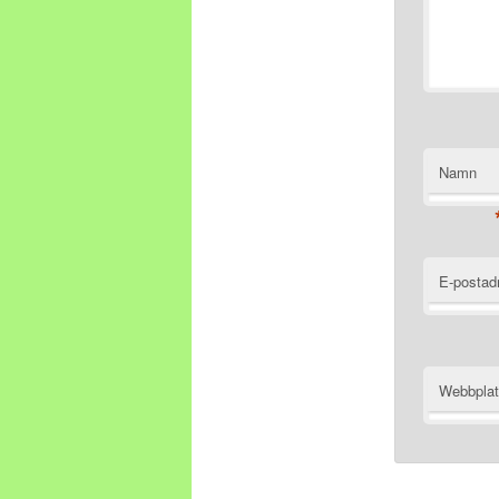
Namn
E-postad
Webbpla