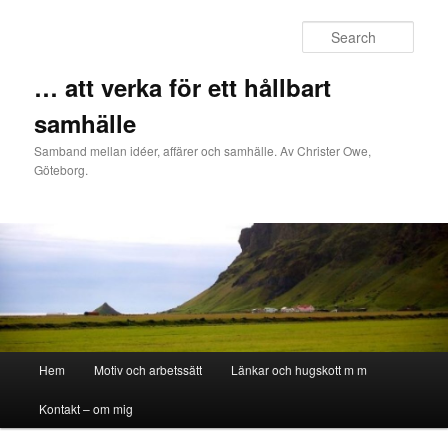
Sear
… att verka för ett hållbart
samhälle
Samband mellan idéer, affärer och samhälle. Av Christer Owe,
Göteborg.
Main menu
Hem
Motiv och arbetssätt
Länkar och hugskott m m
Skip to primary content
Skip to secondary content
Kontakt – om mig