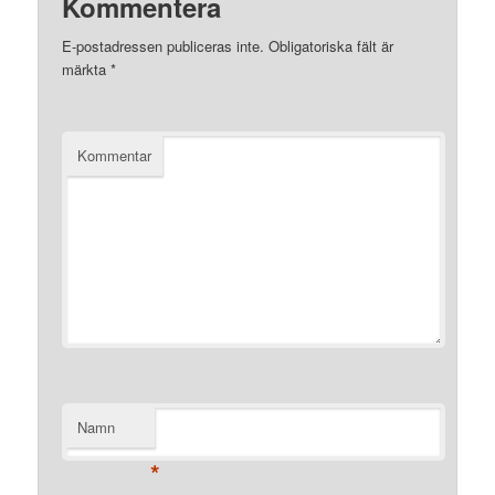
Kommentera
E-postadressen publiceras inte.
Obligatoriska fält är
märkta
*
Kommentar
Namn
*