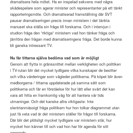
dramatisera hela mötet. Ha en inspelad sekvens med några
skådespelare som agerar minister och representanter på ett tänkt
rapporteringsmöte. Och dramatiserad framställning där SVT
pausar dramatiseringen precis innan ministern i det tänkta
manuset ska ställa sin fråga till forskarna. Och i intervjun i
studion fråga den ”riktiga” ministern vad hon tänker fråga och
jämföra den frågan med dramatiseringens fråga. Det borde kunna
bli ganska intressant TV.
Nu får tittarna själva bedöma vad som är möjligt
Genom att flytta in gränssnittet mellan verkligheten och politiken
i TV-rutan blir det mycket tydligare vilka kunskaper de besitter
och vilka värderingar som vägleder politikerna. På köpet blir även
medborgarna / tittarna uppdaterade på samma sätt som
politikerna och får en förståelse för hur lätt eller svårt det kan
vara att hitta en framkomlig väg för att hantera vår tids
utmaningar. Och det kanske allra viktigaste: Inte
slentrianmässigt fråga politikern hur hon tolkar diagrammet utan
just få veta vad är det ministern ställer för frågor till forskarna.
Där blir det plötsligt mycket tydligare var ministern står, hur
mycket hon känner till och vad hon har för agenda för sitt
agerande.