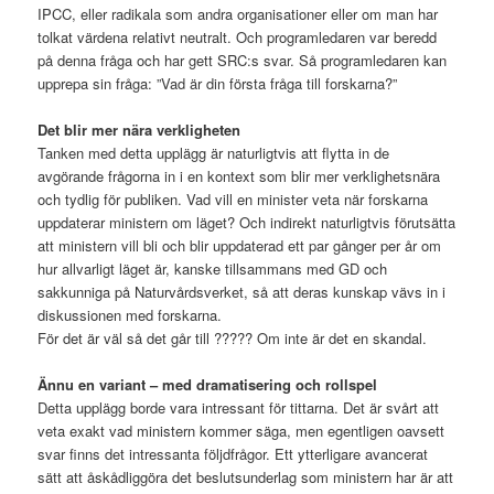
IPCC, eller radikala som andra organisationer eller om man har
tolkat värdena relativt neutralt. Och programledaren var beredd
på denna fråga och har gett SRC:s svar. Så programledaren kan
upprepa sin fråga: ”Vad är din första fråga till forskarna?”
Det blir mer nära verkligheten
Tanken med detta upplägg är naturligtvis att flytta in de
avgörande frågorna in i en kontext som blir mer verklighetsnära
och tydlig för publiken. Vad vill en minister veta när forskarna
uppdaterar ministern om läget? Och indirekt naturligtvis förutsätta
att ministern vill bli och blir uppdaterad ett par gånger per år om
hur allvarligt läget är, kanske tillsammans med GD och
sakkunniga på Naturvårdsverket, så att deras kunskap vävs in i
diskussionen med forskarna.
För det är väl så det går till ????? Om inte är det en skandal.
Ännu en variant – med dramatisering och rollspel
Detta upplägg borde vara intressant för tittarna. Det är svårt att
veta exakt vad ministern kommer säga, men egentligen oavsett
svar finns det intressanta följdfrågor. Ett ytterligare avancerat
sätt att åskådliggöra det beslutsunderlag som ministern har är att