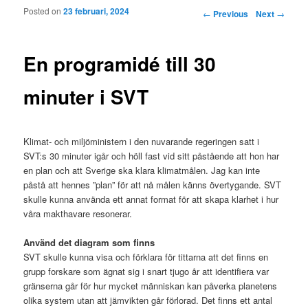
Posted on
23 februari, 2024
Post navigation
←
Previous
Next
→
En programidé till 30
minuter i SVT
Klimat- och miljöministern i den nuvarande regeringen satt i
SVT:s 30 minuter igår och höll fast vid sitt påstående att hon har
en plan och att Sverige ska klara klimatmålen. Jag kan inte
påstå att hennes ”plan” för att nå målen känns övertygande. SVT
skulle kunna använda ett annat format för att skapa klarhet i hur
våra makthavare resonerar.
Använd det diagram som finns
SVT skulle kunna visa och förklara för tittarna att det finns en
grupp forskare som ägnat sig i snart tjugo år att identifiera var
gränserna går för hur mycket människan kan påverka planetens
olika system utan att jämvikten går förlorad. Det finns ett antal