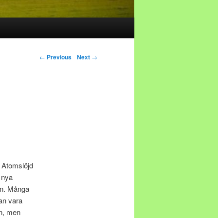
Post navigation
←
Previous
Next
→
. Atomslöjd
 nya
ken. Många
kan vara
en, men