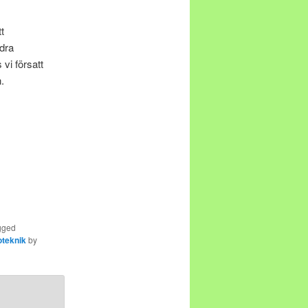
t
ndra
vi försatt
.
gged
teknik
by