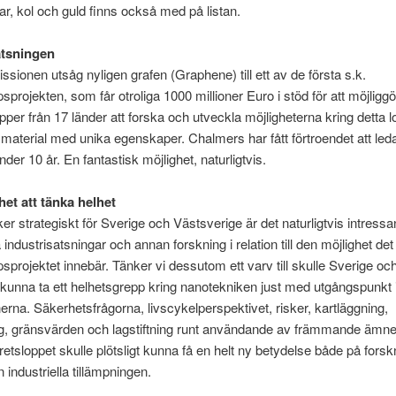
ar, kol och guld finns också med på listan.
atsningen
ionen utsåg nyligen grafen (Graphene) till ett av de första s.k.
sprojekten, som får otroliga 1000 millioner Euro i stöd för att möjliggö
pper från 17 länder att forska och utveckla möjligheterna kring detta 
material med unika egenskaper. Chalmers har fått förtroendet att le
der 10 år. En fantastisk möjlighet, naturligtvis.
het att tänka helhet
er strategiskt för Sverige och Västsverige är det naturligtvis intressan
 industrisatsningar och annan forskning i relation till den möjlighet det
sprojektet innebär. Tänker vi dessutom ett varv till skulle Sverige oc
unna ta ett helhetsgrepp kring nanotekniken just med utgångspunkt i
nerna. Säkerhetsfrågorna, livscykelperspektivet, risker, kartläggning,
ng, gränsvärden och lagstiftning runt användande av främmande ämnen
kretsloppet skulle plötsligt kunna få en helt ny betydelse både på fors
 industriella tillämpningen.