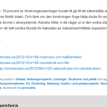
 10 procent av forskningssatsningen kunde få gå till att säkerställa at
t förblir intakt. Och tänk om den forskningen finge bilda skola för a
ämnen i ekosystemet. Kanske hittar vi då vägar ut ur den svåra sits 
m att helt sonika blunda för baksidan av industrisamhällets expansion
…
isterowe.se/2012/10/nr148-chalmers-och-hallbarheten/
isterowe.se/2012/10/nr145-nanoteknik-och-life-
tp://christerowe.se/2012/09/nr125-nationell-plan-for-nanotekniken/
as posted in
Globalt
,
Helhetsperspektiv
,
Lösningar
,
Strukturer och politik
and ta
Ekosystemtjänster
,
EU
,
Forskning
,
Göteborg
,
Grafen
,
Livscykelperspektiv
,
Nano
we
. Bookmark the
permalink
.
entera