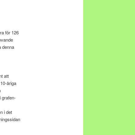
ra för 126
lovande
da denna
t att
 10-åriga
h
 grafen-
 i det
kningssidan