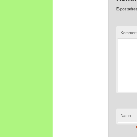
E-postadres
Komment
Namn