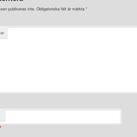
sen publiceras inte.
Obligatoriska fält är märkta
*
ar
*