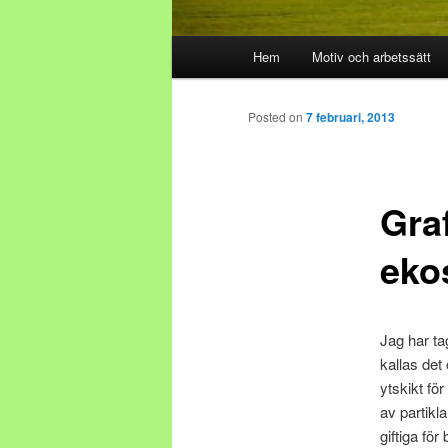
Main menu
Hem
Motiv och arbetssätt
Skip to primary content
Skip to secondary content
Posted on
7 februari, 2013
Gra
eko
Jag har ta
kallas det
ytskikt fö
av partikl
giftiga fö