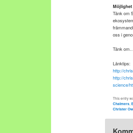
Möjlighet
Tänk om 5-
ekosysteme
främmande 
oss i geno
Tänk om
Länktips:
http://chr
http://chr
science/
ht
This entry w
Chalmers
,
Christer O
Komm