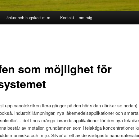
Länkar och hugskott m m
Kontakt – om mig
fen som möjlighet för
systemet
git upp nanotekniken flera gånger på den här sidan (länkar se nedan)
 också. Industritillämpningar, nya läkemedelsapplikationer och smarta
r solceller… det finns många lovande applikationer för den nya tekni
arna består av metaller, grundämnen som i felaktiga koncentrationer 
r både människa och miljö. Silver är ett av de vanligaste nanomaterial