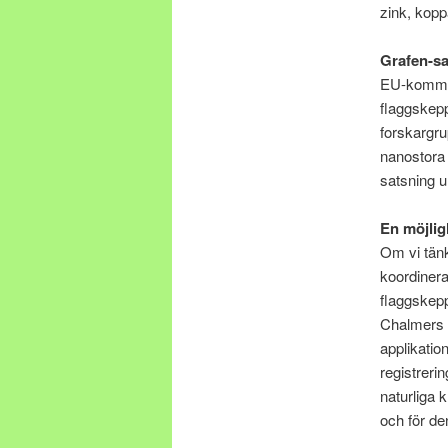
zink, kopp
Grafen-s
EU-kommiss
flaggskepp
forskargru
nanostora 
satsning un
En möjlig
Om vi tänk
koordinera
flaggskepp
Chalmers k
applikatio
registreri
naturliga 
och för den