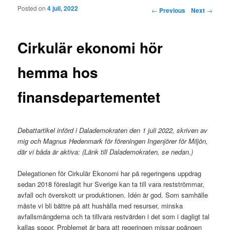
Posted on
4 juli, 2022
Post navigation
←
Previous
Next
→
Cirkulär ekonomi hör
hemma hos
finansdepartementet
Debattartikel införd i Dalademokraten den 1 juli 2022, skriven av
mig och Magnus Hedenmark för föreningen Ingenjörer för Miljön,
där vi båda är aktiva: (Länk till Dalademokraten, se nedan.)
Delegationen för Cirkulär Ekonomi har på regeringens uppdrag
sedan 2018 föreslagit hur Sverige kan ta till vara restströmmar,
avfall och överskott ur produktionen. Idén är god.
Som samhälle
måste vi bli bättre på att hushålla med resurser, minska
avfallsmängderna och ta tillvara restvärden i det som i dagligt tal
kallas sopor. Problemet är bara att regeringen missar poängen