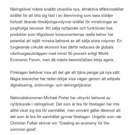
Näringslivet måste snabbt utveckla nya, attraktiva affärsmodeller
istället för att bita sig fast i en återvinning som bara stödjer
fortsatt ökande försäljningsvolymer istället för minskningar av
jungfruliga resurser. Att sälja nyttjandet och funktionen hos
produkter som tillgodoser konsumenternas reella behov har
potential att rejält minska behovet av att sälja stora volymer. En
fungerande cirkulär ekonomi kan därför reducera de globala
växthusgasutsläppen med minst 50 procent enligt World
Economic Forum, men då måste beslutsfattare börja agera.
Företagen behöver inse att det går att tjäna pengar på nya sätt.
Några branscher har redan börjat visa vägen genom att erbjuda
digitalisering, strömnings- och delningstjänster.
Nationalekonomen Michael Porter har uttryckt behovet av
nytänkande i näringslivet. Det som är bra för företagen har inte
alltid visat sig bra för samhället, men omvänt gäller däremot att
det som är bra för samhället gynnar företagen. Ungefär som när
Christian Felber skriver om ”Creating an economy for the
common good”.