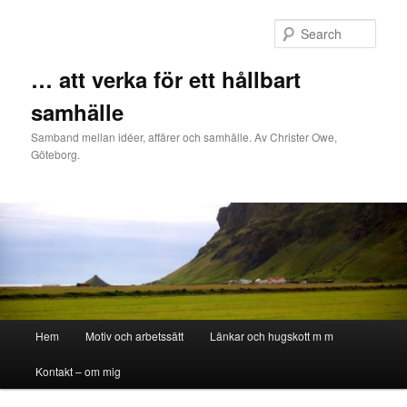
Sear
… att verka för ett hållbart
samhälle
Samband mellan idéer, affärer och samhälle. Av Christer Owe,
Göteborg.
Main menu
Hem
Motiv och arbetssätt
Länkar och hugskott m m
Skip to primary content
Skip to secondary content
Kontakt – om mig