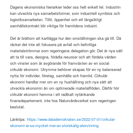
Dagens ekonomiska hierarkier leder oss helt enkelt fel. Industrin
kan utveckla nya samarbetsformer, som industriell symbios och
logistiksamarbeten. Tillit, öppenhet och ett långsiktigt
samhällskontrakt blir viktiga för framtidens industri.
Det är bråttom att kartlägga hur den omställningen ska gå till. Då
räcker det inte att fokusera på avfall och befintliga
materialströmmar som regeringens delegation gör. Det är nya sätt
att ta till vara, designa, förädla resurser och att fördela värden
och vinster som är avgörande för framväxten av en social
cirkulär ekonomi. Utrymme behöver skapas för en ny balanserad
nytta för individer, företag, samhälle och framtid. Cirkulär
ekonomi handlar mer om en ny hushållning och nya sätt att
utveckla ekonomin än om optimerade materialflöden. Därför hör
cirkulär ekonomi hemma i ett radikalt nytänkande
finansdepartement, inte hos Naturvårdsverket som regeringen
beslutat.
Länktips:
https://www.dalademokraten.se/2022-07-01/cirkular-
ekonomi-ar-sa-mycket-mer-an-storskalig-atervinning