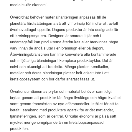
med cirkulär ekonomi.
Överordnat behöver materialhanteringen anpassas till de
planetära förutsättningarna så att vi i princip förhindrar att avfall
överhuvudtaget uppstår. Dagens produkter är inte designade för
ett kretsloppssystem. Designen är snarare linjär och i
undantagsfall kan produkterna återbrukas eller återvinnas några
varv innan de ändå slutar i en brännugn eller på deponi.
Återvinningsbranschen kan inte konvertera alla kontaminerade
och miljöfarliga blandningar i komplexa produktcykler. Det är
naivt och okunnigt att tro detta. Många plaster, kemikalier,
metaller och deras blandningar platsar helt enkelt inte i ett
kretsloppssystem och bör därför snarast fasas ut.
Överkonsumtionen av prylar och material behöver samtidigt
brytas genom att produkter får längre livslängd och högre kvalitet
samt genom framväxten av nya affärsmodeller. Istället för att ta
betalt i samband med produkters ägarskifte är det nyttjandet,
tjänstefieringen, som är central. Cirkulär ekonomi är på så sätt
mycket mer genomgripande än en kretsloppsanpassad
produktion.