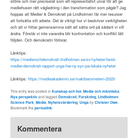
större och mer preciserat som ett representativt urval för att ge
mediehusen rätt vägledning i den transformation som pågår? Jag
hoppas att Medier & Demokrati på Lindholmen får mer resurser
att fortsätta sitt arbete. Det är viktigt hur vi beskriver verkligheten
och att vi hittar gemensamma sätt att sätta ord på sådant vi vill
ändra. Förstår vi inte varandra blir konfrontation och konflikt lätt
följden. Och demokratin förlorar.
Länktips:
https://medierochdemokrati.lindholmen.se/sv/nyheter/farsk-
medier-demokrati-rapport-unga-har-ny-syn-pa-lokala-nyheter
Länktips:
https://medieakademin.se/maktbarometern-2025/
This entry was posted in
Kunskap och hot
,
Media och människa
,
Nya perspektiv
and tagged
Demokrati
,
Forskning
,
Lindholmen
Science Park
,
Media
,
Nyhetsvärdering
,
Unga
by
Christer Owe
.
Bookmark the
permalink
.
Kommentera