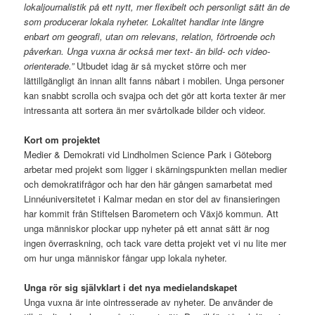
lokaljournalistik på ett nytt, mer flexibelt och personligt sätt än de
som producerar lokala nyheter. Lokalitet handlar inte längre
enbart om geografi, utan om relevans, relation, förtroende och
påverkan. Unga vuxna är också mer text- än bild- och video-
orienterade.”
Utbudet idag är så mycket större och mer
lättillgängligt än innan allt fanns nåbart i mobilen. Unga personer
kan snabbt scrolla och svajpa och det gör att korta texter är mer
intressanta att sortera än mer svårtolkade bilder och videor.
Kort om projektet
Medier & Demokrati vid Lindholmen Science Park i Göteborg
arbetar med projekt som ligger i skärningspunkten mellan medier
och demokratifrågor och har den här gången samarbetat med
Linnéuniversitetet i Kalmar medan en stor del av finansieringen
har kommit från Stiftelsen Barometern och Växjö kommun. Att
unga människor plockar upp nyheter på ett annat sätt är nog
ingen överraskning, och tack vare detta projekt vet vi nu lite mer
om hur unga människor fångar upp lokala nyheter.
Unga rör sig självklart i det nya medielandskapet
Unga vuxna är inte ointresserade av nyheter. De använder de