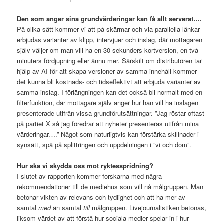
Den som anger sina grundvärderingar kan få allt serverat….
På olika sätt kommer vi att på skärmar och via parallella länkar
erbjudas varianter av klipp, intervjuer och inslag, där mottagaren
själv väljer om man vill ha en 30 sekunders kortversion, en två
minuters fördjupning eller ännu mer. Särskilt om distributören tar
hjälp av AI för att skapa versioner av samma innehåll kommer
det kunna bli kostnads- och tidseffektivt att erbjuda varianter av
samma inslag. I förlängningen kan det också bli normalt med en
filterfunktion, där mottagare själv anger hur han vill ha inslagen
presenterade utifrån vissa grundförutsättningar. ”Jag röstar oftast
på partiet X så jag föredrar att nyheter presenteras utifrån mina
värderingar….” Något som naturligtvis kan förstärka skillnader i
synsätt, spä på splittringen och uppdelningen i ”vi och dom”.
Hur ska vi skydda oss mot ryktesspridning?
I slutet av rapporten kommer forskarna med några
rekommendationer till de mediehus som vill nå målgruppen. Man
betonar vikten av relevans och tydlighet och att ha mer av
samtal
med
än samtal
till
målgruppen. Livejournalistiken betonas,
liksom värdet av att förstå hur sociala medier spelar in i hur