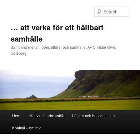
Sear
… att verka för ett hållbart
samhälle
Samband mellan idéer, affärer och samhälle. Av Christer Owe,
Göteborg.
Main menu
Hem
Motiv och arbetssätt
Länkar och hugskott m m
Skip to primary content
Skip to secondary content
Kontakt – om mig