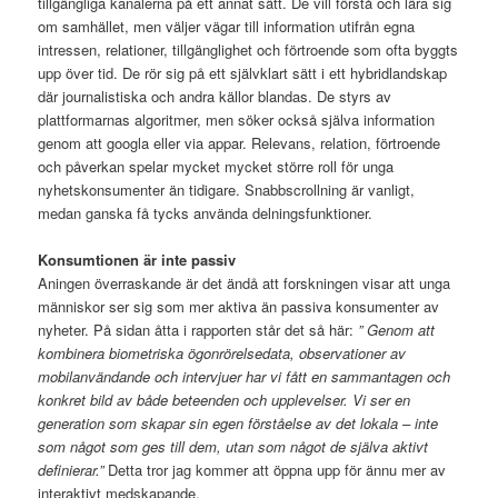
tillgängliga kanalerna på ett annat sätt. De vill förstå och lära sig
om samhället, men väljer vägar till information utifrån egna
intressen, relationer, tillgänglighet och förtroende som ofta byggts
upp över tid. De rör sig på ett självklart sätt i ett hybridlandskap
där journalistiska och andra källor blandas. De styrs av
plattformarnas algoritmer, men söker också själva information
genom att googla eller via appar. Relevans, relation, förtroende
och påverkan spelar mycket mycket större roll för unga
nyhetskonsumenter än tidigare. Snabbscrollning är vanligt,
medan ganska få tycks använda delningsfunktioner.
Konsumtionen är inte passiv
Aningen överraskande är det ändå att forskningen visar att unga
människor ser sig som mer aktiva än passiva konsumenter av
nyheter. På sidan åtta i rapporten står det så här:
” Genom att
kombinera biometriska ögonrörelsedata, observationer av
mobilanvändande och intervjuer har vi fått en sammantagen och
konkret bild av både beteenden och upplevelser. Vi ser en
generation som skapar sin egen förståelse av det lokala – inte
som något som ges till dem, utan som något de själva aktivt
definierar.”
Detta tror jag kommer att öppna upp för ännu mer av
interaktivt medskapande.