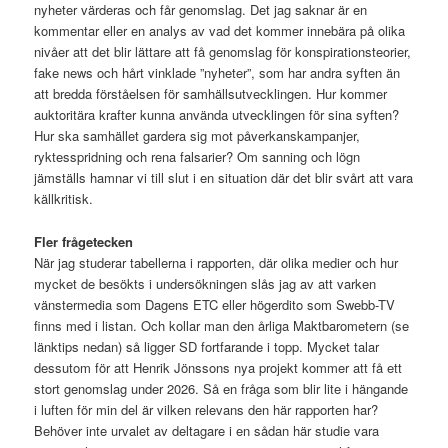
nyheter värderas och får genomslag. Det jag saknar är en
kommentar eller en analys av vad det kommer innebära på olika
nivåer att det blir lättare att få genomslag för konspirationsteorier,
fake news och hårt vinklade ”nyheter”, som har andra syften än
att bredda förståelsen för samhällsutvecklingen. Hur kommer
auktoritära krafter kunna använda utvecklingen för sina syften?
Hur ska samhället gardera sig mot påverkanskampanjer,
ryktesspridning och rena falsarier? Om sanning och lögn
jämställs hamnar vi till slut i en situation där det blir svårt att vara
källkritisk.
Fler frågetecken
När jag studerar tabellerna i rapporten, där olika medier och hur
mycket de besökts i undersökningen slås jag av att varken
vänstermedia som Dagens ETC eller högerdito som Swebb-TV
finns med i listan. Och kollar man den årliga Maktbarometern (se
länktips nedan) så ligger SD fortfarande i topp. Mycket talar
dessutom för att Henrik Jönssons nya projekt kommer att få ett
stort genomslag under 2026. Så en fråga som blir lite i hängande
i luften för min del är vilken relevans den här rapporten har?
Behöver inte urvalet av deltagare i en sådan här studie vara