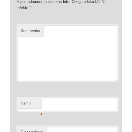
E-postadressen publiceras inte.
Obligatoriska fält är
märkta
*
Kommentar
Namn
*
E-postadress