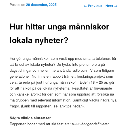
Posted on
20 december, 2025
Post navigation
←
Previous
Next
→
Hur hittar unga människor
lokala nyheter?
Hur gör unga människor, som vuxit upp med smarta telefoner, för
att ta del av lokala nyheter? De tycks inte prenumerera på
dagstidningar och heller inte använda radio och TV som tidigare
generationer. Nu finns en rapport från ett forskningsprojekt som
velat ta reda på just hur unga människor, i åldern 18 – 25 år, gör
för att ha koll på de lokala nyheterna. Resultatet är förvånande
och kanske lärorikt för den som har som uppdrag att försöka nå
målgruppen med relevant information. Samtidigt väcks några nya
frågor. (Länk till rapporten, se länktips nedan).
Några viktiga slutsatser
Rapporten börjar med att slå fast att
”18-25-åringar definierar