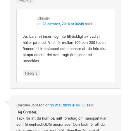
Christer
on
28 oktober, 2018 at 04:49
said:
Ja, Lars, vi inser nog inte tillräckligt av vad vi
håller på med. Vi tillför mellan 100 och 200 tusen
ämnen till kretsloppet och chansar att de inte ska
skapa oreda i det som tagit årmiljoner att
utvecklas.
↓
Reply
Caroline Jonsson
on
23 maj, 2019 at 08:05
said:
Hej Christer,
Tack för att du kom på mitt föredrag om nanopartiklar
som GreenhackGBG anordnade. Och tack för att du
skrev om dina tankar efteråt. Novellen är mycket