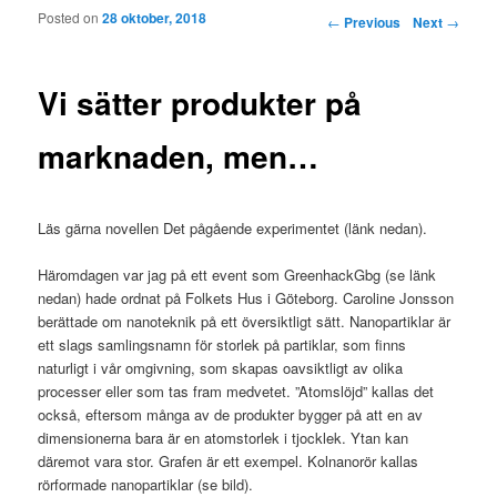
Posted on
28 oktober, 2018
Post navigation
←
Previous
Next
→
Vi sätter produkter på
marknaden, men…
Läs gärna novellen Det pågående experimentet (länk nedan).
Häromdagen var jag på ett event som GreenhackGbg (se länk
nedan) hade ordnat på Folkets Hus i Göteborg. Caroline Jonsson
berättade om nanoteknik på ett översiktligt sätt. Nanopartiklar är
ett slags samlingsnamn för storlek på partiklar, som finns
naturligt i vår omgivning, som skapas oavsiktligt av olika
processer eller som tas fram medvetet. ”Atomslöjd” kallas det
också, eftersom många av de produkter bygger på att en av
dimensionerna bara är en atomstorlek i tjocklek. Ytan kan
däremot vara stor. Grafen är ett exempel. Kolnanorör kallas
rörformade nanopartiklar (se bild).