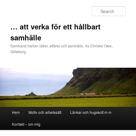
Sear
… att verka för ett hållbart
samhälle
Samband mellan idéer, affärer och samhälle. Av Christer Owe,
Göteborg.
Main menu
Hem
Motiv och arbetssätt
Länkar och hugskott m m
Skip to primary content
Skip to secondary content
Kontakt – om mig