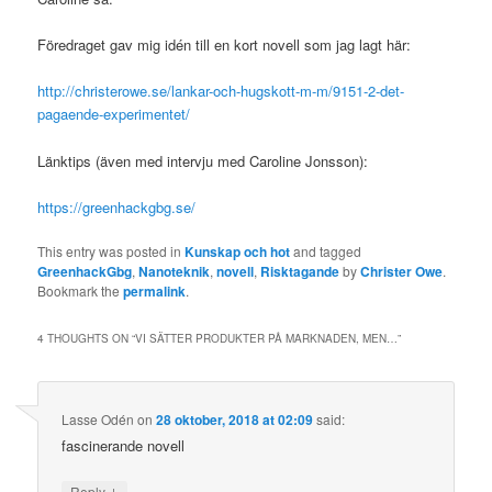
Föredraget gav mig idén till en kort novell som jag lagt här:
http://christerowe.se/lankar-och-hugskott-m-m/9151-2-det-
pagaende-experimentet/
Länktips (även med intervju med Caroline Jonsson):
https://greenhackgbg.se/
This entry was posted in
Kunskap och hot
and tagged
GreenhackGbg
,
Nanoteknik
,
novell
,
Risktagande
by
Christer Owe
.
Bookmark the
permalink
.
4 THOUGHTS ON “
VI SÄTTER PRODUKTER PÅ MARKNADEN, MEN…
”
Lasse Odén
on
28 oktober, 2018 at 02:09
said:
fascinerande novell
↓
Reply