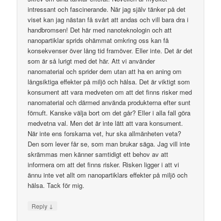
intressant och fascinerande. När jag själv tänker på det
viset kan jag nästan få svårt att andas och vill bara dra i
handbromsen! Det här med nanoteknologin och att
nanopartiklar sprids ohämmat omkring oss kan få
konsekvenser över lång tid framöver. Eller inte. Det är det
som är så lurigt med det här. Att vi använder
nanomaterial och sprider dem utan att ha en aning om
långsiktiga effekter på miljö och hälsa. Det är viktigt som
konsument att vara medveten om att det finns risker med
nanomaterial och därmed använda produkterna efter sunt
förnuft. Kanske välja bort om det går? Eller i alla fall göra
medvetna val. Men det är inte lätt att vara konsument.
När inte ens forskarna vet, hur ska allmänheten veta?
Den som lever får se, som man brukar säga. Jag vill inte
skrämmas men känner samtidigt ett behov av att
informera om att det finns risker. Risken ligger i att vi
ännu inte vet allt om nanopartiklars effekter på miljö och
hälsa. Tack för mig.
↓
Reply