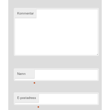
Kommentar
Namn
*
E-postadress
*