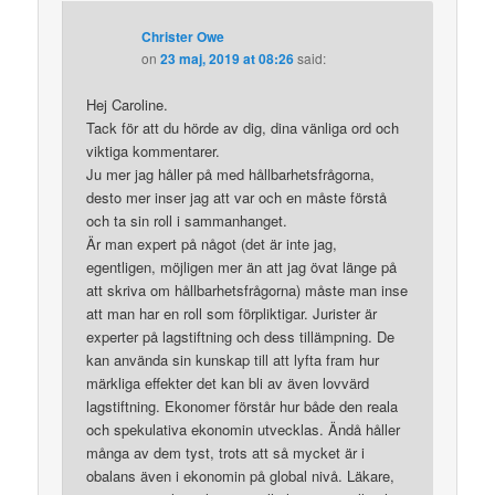
Christer Owe
on
23 maj, 2019 at 08:26
said:
Hej Caroline.
Tack för att du hörde av dig, dina vänliga ord och
viktiga kommentarer.
Ju mer jag håller på med hållbarhetsfrågorna,
desto mer inser jag att var och en måste förstå
och ta sin roll i sammanhanget.
Är man expert på något (det är inte jag,
egentligen, möjligen mer än att jag övat länge på
att skriva om hållbarhetsfrågorna) måste man inse
att man har en roll som förpliktigar. Jurister är
experter på lagstiftning och dess tillämpning. De
kan använda sin kunskap till att lyfta fram hur
märkliga effekter det kan bli av även lovvärd
lagstiftning. Ekonomer förstår hur både den reala
och spekulativa ekonomin utvecklas. Ändå håller
många av dem tyst, trots att så mycket är i
obalans även i ekonomin på global nivå. Läkare,