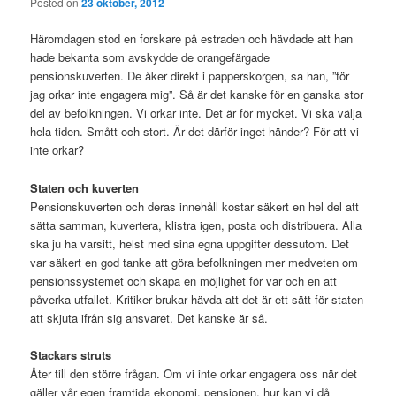
Posted on
23 oktober, 2012
Häromdagen stod en forskare på estraden och hävdade att han
hade bekanta som avskydde de orangefärgade
pensionskuverten. De åker direkt i papperskorgen, sa han, ”för
jag orkar inte engagera mig”. Så är det kanske för en ganska stor
del av befolkningen. Vi orkar inte. Det är för mycket. Vi ska välja
hela tiden. Smått och stort. Är det därför inget händer? För att vi
inte orkar?
Staten och kuverten
Pensionskuverten och deras innehåll kostar säkert en hel del att
sätta samman, kuvertera, klistra igen, posta och distribuera. Alla
ska ju ha varsitt, helst med sina egna uppgifter dessutom. Det
var säkert en god tanke att göra befolkningen mer medveten om
pensionssystemet och skapa en möjlighet för var och en att
påverka utfallet. Kritiker brukar hävda att det är ett sätt för staten
att skjuta ifrån sig ansvaret. Det kanske är så.
Stackars struts
Åter till den större frågan. Om vi inte orkar engagera oss när det
gäller vår egen framtida ekonomi, pensionen, hur kan vi då