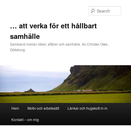
Sear
… att verka för ett hållbart
samhälle
Samband mellan idéer, affärer och samhälle. Av Christer Owe,
Göteborg.
Main menu
Hem
Motiv och arbetssätt
Länkar och hugskott m m
Skip to primary content
Skip to secondary content
Kontakt – om mig