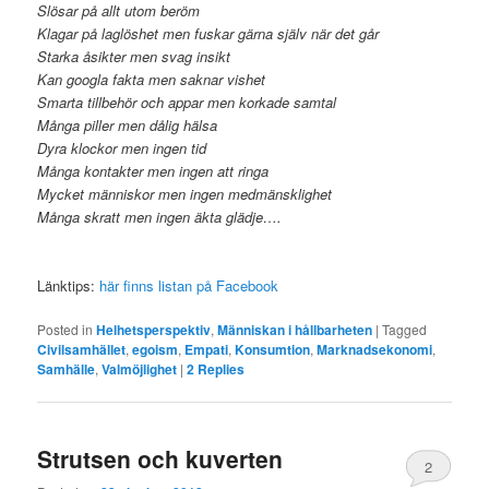
Slösar på allt utom beröm
Klagar på laglöshet men fuskar gärna själv när det går
Starka åsikter men svag insikt
Kan googla fakta men saknar vishet
Smarta tillbehör och appar men korkade samtal
Många piller men dålig hälsa
Dyra klockor men ingen tid
Många kontakter men ingen att ringa
Mycket människor men ingen medmänsklighet
Många skratt men ingen äkta glädje….
Länktips:
här finns listan på Facebook
Posted in
Helhetsperspektiv
,
Människan i hållbarheten
|
Tagged
Civilsamhället
,
egoism
,
Empati
,
Konsumtion
,
Marknadsekonomi
,
Samhälle
,
Valmöjlighet
|
2
Replies
Strutsen och kuverten
2