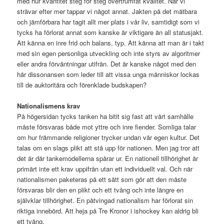
med hur kvantitet steg för steg övertrumfat kvalitet. När vi
strävar efter mer tappar vi något annat. Jakten på det mätbara
och jämförbara har tagit allt mer plats i vår liv, samtidigt som vi
tycks ha förlorat annat som kanske är viktigare än all statusjakt.
Att känna en inre frid och balans, typ. Att känna att man är i takt
med sin egen personliga utveckling och inte styrs av algoritmer
eller andra förväntningar utifrån. Det är kanske något med den
här dissonansen som leder till att vissa unga människor lockas
till de auktoritära och förenklade budskapen?
Nationalismens krav
På högersidan tycks tanken ha bitit sig fast att vårt samhälle
måste försvaras både mot yttre och inre fiender. Somliga talar
om hur främmande religioner trycker undan vår egen kultur. Det
talas om en slags plikt att stå upp för nationen. Men jag tror att
det är där tankemodellerna spårar ur. En nationell tillhörighet är
primärt inte ett krav uppifrån utan ett individuellt val. Och när
nationalismen paketeras på ett sätt som gör att den måste
försvaras blir den en plikt och ett tvång och inte längre en
självklar tillhörighet. En påtvingad nationalism har förlorat sin
riktiga innebörd. Att heja på Tre Kronor i ishockey kan aldrig bli
ett tvång.