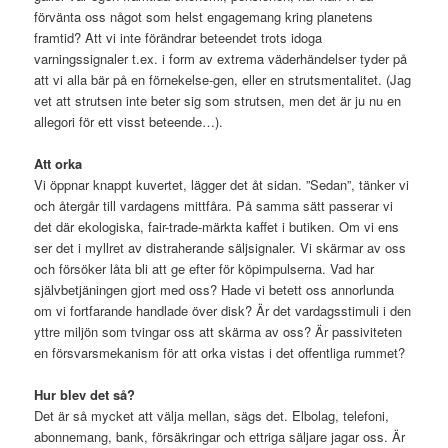
förvänta oss något som helst engagemang kring planetens
framtid? Att vi inte förändrar beteendet trots idoga
varningssignaler t.ex. i form av extrema väderhändelser tyder på
att vi alla bär på en förnekelse-gen, eller en strutsmentalitet. (Jag
vet att strutsen inte beter sig som strutsen, men det är ju nu en
allegori för ett visst beteende…).
Att orka
Vi öppnar knappt kuvertet, lägger det åt sidan. ”Sedan”, tänker vi
och återgår till vardagens mittfåra. På samma sätt passerar vi
det där ekologiska, fair-trade-märkta kaffet i butiken. Om vi ens
ser det i myllret av distraherande säljsignaler. Vi skärmar av oss
och försöker låta bli att ge efter för köpimpulserna. Vad har
självbetjäningen gjort med oss? Hade vi betett oss annorlunda
om vi fortfarande handlade över disk? Är det vardagsstimuli i den
yttre miljön som tvingar oss att skärma av oss? Är passiviteten
en försvarsmekanism för att orka vistas i det offentliga rummet?
Hur blev det så?
Det är så mycket att välja mellan, sägs det. Elbolag, telefoni,
abonnemang, bank, försäkringar och ettriga säljare jagar oss. Är