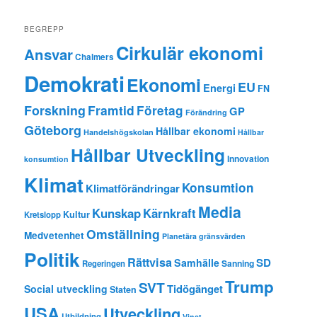
BEGREPP
Cirkulär ekonomi
Ansvar
Chalmers
Demokrati
Ekonomi
EU
Energi
FN
Forskning
Framtid
Företag
GP
Förändring
Göteborg
Hållbar ekonomi
Handelshögskolan
Hållbar
Hållbar Utveckling
Innovation
konsumtion
Klimat
Konsumtion
Klimatförändringar
Media
Kunskap
Kärnkraft
Kultur
Kretslopp
Omställning
Medvetenhet
Planetära gränsvärden
Politik
Rättvisa
SD
Samhälle
Sanning
Regeringen
Trump
SVT
Tidögänget
Social utveckling
Staten
USA
Utveckling
Utbildning
Vinst