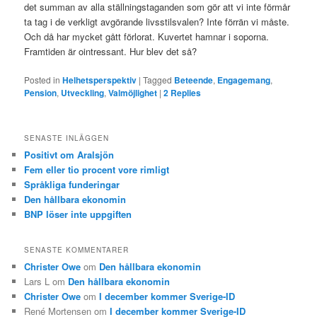
det summan av alla ställningstaganden som gör att vi inte förmår
ta tag i de verkligt avgörande livsstilsvalen? Inte förrän vi måste.
Och då har mycket gått förlorat. Kuvertet hamnar i soporna.
Framtiden är ointressant. Hur blev det så?
Posted in
Helhetsperspektiv
|
Tagged
Beteende
,
Engagemang
,
Pension
,
Utveckling
,
Valmöjlighet
|
2
Replies
SENASTE INLÄGGEN
Positivt om Aralsjön
Fem eller tio procent vore rimligt
Språkliga funderingar
Den hållbara ekonomin
BNP löser inte uppgiften
SENASTE KOMMENTARER
Christer Owe
om
Den hållbara ekonomin
Lars L
om
Den hållbara ekonomin
Christer Owe
om
I december kommer Sverige-ID
René Mortensen
om
I december kommer Sverige-ID