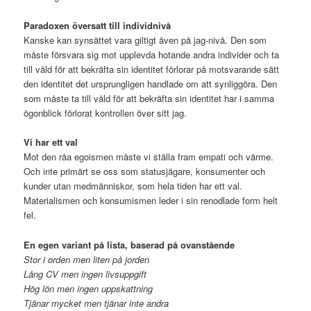
Paradoxen översatt till individnivå
Kanske kan synsättet vara giltigt även på jag-nivå. Den som
måste försvara sig mot upplevda hotande andra individer och ta
till våld för att bekräfta sin identitet förlorar på motsvarande sätt
den identitet det ursprungligen handlade om att synliggöra. Den
som måste ta till våld för att bekräfta sin identitet har i samma
ögonblick förlorat kontrollen över sitt jag.
Vi har ett val
Mot den råa egoismen måste vi ställa fram empati och värme.
Och inte primärt se oss som statusjägare, konsumenter och
kunder utan medmänniskor, som hela tiden har ett val.
Materialismen och konsumismen leder i sin renodlade form helt
fel.
En egen variant på lista, baserad på ovanstående
Stor i orden men liten på jorden
Lång CV men ingen livsuppgift
Hög lön men ingen uppskattning
Tjänar mycket men tjänar inte andra