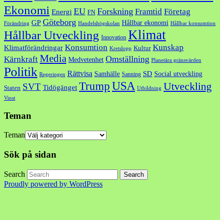
Ekonomi
EU
Forskning
Framtid
Företag
Energi
FN
Göteborg
GP
Hållbar ekonomi
Förändring
Handelshögskolan
Hållbar konsumtion
Klimat
Hållbar Utveckling
Innovation
Konsumtion
Kunskap
Klimatförändringar
Kultur
Kretslopp
Media
Omställning
Kärnkraft
Medvetenhet
Planetära gränsvärden
Politik
Rättvisa
SD
Samhälle
Social utveckling
Sanning
Regeringen
USA
Trump
Utveckling
SVT
Tidögänget
Staten
Utbildning
Vinst
Teman
Teman
Sök på sidan
Search
Proudly powered by WordPress