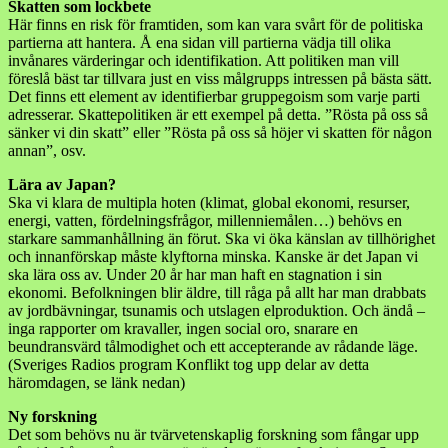
Skatten som lockbete
Här finns en risk för framtiden, som kan vara svårt för de politiska
partierna att hantera. Å ena sidan vill partierna vädja till olika
invånares värderingar och identifikation. Att politiken man vill
föreslå bäst tar tillvara just en viss målgrupps intressen på bästa sätt.
Det finns ett element av identifierbar gruppegoism som varje parti
adresserar. Skattepolitiken är ett exempel på detta. ”Rösta på oss så
sänker vi din skatt” eller ”Rösta på oss så höjer vi skatten för någon
annan”, osv.
Lära av Japan?
Ska vi klara de multipla hoten (klimat, global ekonomi, resurser,
energi, vatten, fördelningsfrågor, millenniemålen…) behövs en
starkare sammanhållning än förut. Ska vi öka känslan av tillhörighet
och innanförskap måste klyftorna minska. Kanske är det Japan vi
ska lära oss av. Under 20 år har man haft en stagnation i sin
ekonomi. Befolkningen blir äldre, till råga på allt har man drabbats
av jordbävningar, tsunamis och utslagen elproduktion. Och ändå –
inga rapporter om kravaller, ingen social oro, snarare en
beundransvärd tålmodighet och ett accepterande av rådande läge.
(Sveriges Radios program Konflikt tog upp delar av detta
häromdagen, se länk nedan)
Ny forskning
Det som behövs nu är tvärvetenskaplig forskning som fångar upp