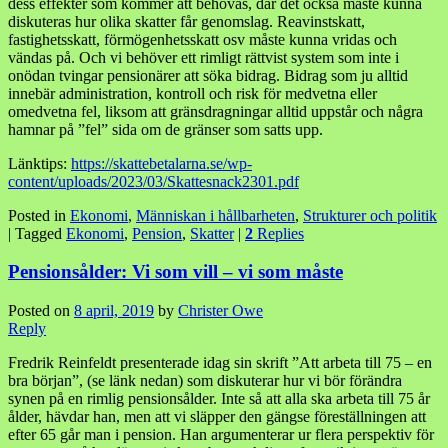
dess effekter som kommer att behövas, där det också måste kunna
diskuteras hur olika skatter får genomslag. Reavinstskatt,
fastighetsskatt, förmögenhetsskatt osv måste kunna vridas och
vändas på. Och vi behöver ett rimligt rättvist system som inte i
onödan tvingar pensionärer att söka bidrag. Bidrag som ju alltid
innebär administration, kontroll och risk för medvetna eller
omedvetna fel, liksom att gränsdragningar alltid uppstår och några
hamnar på ”fel” sida om de gränser som satts upp.
Länktips:
https://skattebetalarna.se/wp-
content/uploads/2023/03/Skattesnack2301.pdf
Posted in
Ekonomi
,
Människan i hållbarheten
,
Strukturer och politik
|
Tagged
Ekonomi
,
Pension
,
Skatter
|
2
Replies
Pensionsålder: Vi som vill – vi som måste
Posted on
8 april, 2019
by
Christer Owe
Reply
Fredrik Reinfeldt presenterade idag sin skrift ”Att arbeta till 75 – en
bra början”, (se länk nedan) som diskuterar hur vi bör förändra
synen på en rimlig pensionsålder. Inte så att alla ska arbeta till 75 år
ålder, hävdar han, men att vi släpper den gängse föreställningen att
efter 65 går man i pension. Han argumenterar ur flera perspektiv för