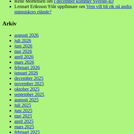
René Mortensen
om
I december kommer Sverige-ID
Lennart Eriksson 93år uppfinnare
om
Vem vill bli rik på andra
människors elände?
Arkiv
augusti 2026
juli 2026
juni 2026
maj 2026
april 2026
mars 2026
februari 2026
januari 2026
december 2025
november 2025
oktober 2025
september 2025
augusti 2025
juli 2025
juni 2025
maj 2025
april 2025
mars 2025
februari 2025