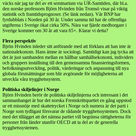
väcks när jag tar del av ett seminarium via UR-Samtiden, där bl.a.
den norske professorn Björn Hvinden från Tromsö visar på viktig
statistik och framtidsprognoser. (Se länk nedan). Vår BNP har
fyrdubblats i Norden på 30 år. Under samma tid har de offentliga
utgifterna i Sverige ökat cirka 50%. Nära var fjärde medborgare i
Sverige kommer om 30 år att vara 65+. Klarar vi detta?
Flera perspektiv
Bjrön Hvinden inleder sitt anförande med att förklara att han inte är
nationalekonom. Hans ämne är sociologi. Samtidigt kan jag tycka att
det är just sambanden mellan en hållbar samhällsekonomi, individers
och gruppers inställning till den gemensamma finansieringsformen,
befolkningsutveckling, politik, värderingar och anpassning till nya
globala förutsättningar som blir avgörande för möjligheterna att
utveckla våra trygghetssystem.
Politiska skiljelinjer i Norge
Björn Hvinden berör de politiska skiljelinjerna och intressant i det
sammanhanget är hur det norska Fremskrittspartiet en gång uppstod
ur ett missnöje med skattetrycket i Norge och numera är det parti i
Norge som tydligast försvarar de rådande trygghetssystemen. Dock
med det tillägget att det nämna partiet vill begränsa rättigheterna för
personer från länder utanför OECD att ta del av de generella
trygghetssystemen.