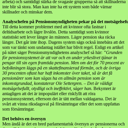
arbeta) och samtidigt stärka de svagaste grupperna så att skillnaderna
inte blir så stora. Man kan inte ha ett system som både värnar
skillnader och minskar dem.
Analyschefen på Pensionsmyndigheten pekar på det motsägelsefu
Till detta kommer problemet med att kvinnor ofta fastnar i
deltidsarbete och lägre livslön. Detta samtidigt som kvinnor
statistiskt sett lever längre än männen. Lägre pension ska räcka
längre. Det går inte ihop. Dagens system sägs också innebära att det
som var tänkt som undantag istället har blivit regel. Enligt en artikel
på nätet säger Pensionsmyndighetens analyschef så här:
”Grunden
för pensionssystemet är att var och en under yrkeslivet tjänar in
pengar till sin egen framtida pension. Men om det för 70 procent av
befolkningen läggs på en skattefinansierad förmån, och de övriga
30 procenten oftast har haft inkomster över taket, så är det få
pensionärer som kan sägas ha en allmän pension som är
inkomstgrundad, konstaterar Ole Settergren. – Det är väldigt
motsägelsefullt, otydligt och ineffektivt, säger han.
Bekymret är
antagligen att det är impopulärt eller riskfyllt att röra
pensionssystemet, eftersom det är tätt mellan valdagarna. Det är
svårt att vinna riksdagsval på försämringar eller det som uppfattas
som försämringar.
Det behövs en översyn
Men ändå är det en bred parlamentarisk översyn av pensionerna och