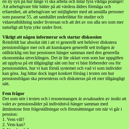
en ny syn på hur länge vi ska arbeta och listar fyra viktiga poänger:
Att arbetsgivare blir bättre på att värdera äldres förmåga och
erfarenhet, att arbetsgivare ser möjligheter med att anställa personer
som passerat 55, att samhället underlättar för studier och
vidareutbildning under livsresan och att det av oss alla ses som mer
naturligt att byta yrke under livet.
Viktigt att någon informerar och startar diskussion
Reinfeldt har absolut rätt i att vi generellt sett behöver diskutera
pensionsfrågor mer och att kunskapen generellt sett troligen är
otillräcklig om hur pensionen hänger samman med den generella
ekonomiska utvecklingen. Det är lite oklart vem som har uppgiften
att upplysa på ett tillgängligt sätt om hur vi bäst förbereder oss för
pensionstiden, hur vi kan förstå systemet och vad vi som individer
kan göra. Jag hittar dock inget konkret förslag i texten om hur
pensionsfrågan ska presenteras och diskuteras på ett mer tillgängligt
sätt.
Fem frågor
Det som stör i texten och i resonemangen är avsaknaden av insikt att
valet av pensionsålder på individnivå hänger samman med
åtminstone fem frågeställningar och förutsättningar om när vi går i
pension:
1. Vem vill?
2. Vem kan?