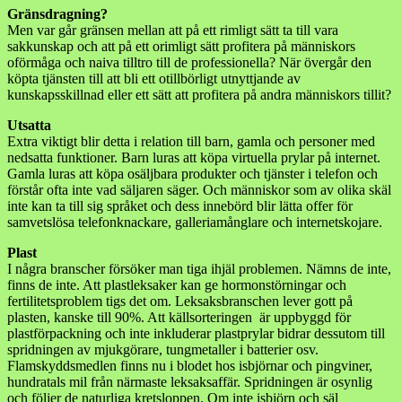
Gränsdragning?
Men var går gränsen mellan att på ett rimligt sätt ta till vara
sakkunskap och att på ett orimligt sätt profitera på människors
oförmåga och naiva tilltro till de professionella? När övergår den
köpta tjänsten till att bli ett otillbörligt utnyttjande av
kunskapsskillnad eller ett sätt att profitera på andra människors tillit?
Utsatta
Extra viktigt blir detta i relation till barn, gamla och personer med
nedsatta funktioner. Barn luras att köpa virtuella prylar på internet.
Gamla luras att köpa osäljbara produkter och tjänster i telefon och
förstår ofta inte vad säljaren säger. Och människor som av olika skäl
inte kan ta till sig språket och dess innebörd blir lätta offer för
samvetslösa telefonknackare, galleriamånglare och internetskojare.
Plast
I några branscher försöker man tiga ihjäl problemen. Nämns de inte,
finns de inte. Att plastleksaker kan ge hormonstörningar och
fertilitetsproblem tigs det om. Leksaksbranschen lever gott på
plasten, kanske till 90%. Att källsorteringen är uppbyggd för
plastförpackning och inte inkluderar plastprylar bidrar dessutom till
spridningen av mjukgörare, tungmetaller i batterier osv.
Flamskyddsmedlen finns nu i blodet hos isbjörnar och pingviner,
hundratals mil från närmaste leksaksaffär. Spridningen är osynlig
och följer de naturliga kretsloppen. Om inte isbjörn och säl