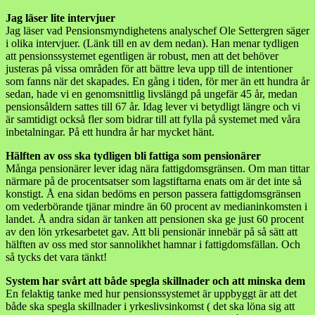
Jag läser lite intervjuer
Jag läser vad Pensionsmyndighetens analyschef Ole Settergren säger
i olika intervjuer. (Länk till en av dem nedan). Han menar tydligen
att pensionssystemet egentligen är robust, men att det behöver
justeras på vissa områden för att bättre leva upp till de intentioner
som fanns när det skapades. En gång i tiden, för mer än ett hundra år
sedan, hade vi en genomsnittlig livslängd på ungefär 45 år, medan
pensionsåldern sattes till 67 år. Idag lever vi betydligt längre och vi
är samtidigt också fler som bidrar till att fylla på systemet med våra
inbetalningar. På ett hundra år har mycket hänt.
Hälften av oss ska tydligen bli fattiga som pensionärer
Många pensionärer lever idag nära fattigdomsgränsen. Om man tittar
närmare på de procentsatser som lagstiftarna enats om är det inte så
konstigt. Å ena sidan bedöms en person passera fattigdomsgränsen
om vederbörande tjänar mindre än 60 procent av medianinkomsten i
landet. Å andra sidan är tanken att pensionen ska ge just 60 procent
av den lön yrkesarbetet gav. Att bli pensionär innebär på så sätt att
hälften av oss med stor sannolikhet hamnar i fattigdomsfällan. Och
så tycks det vara tänkt!
System har svårt att både spegla skillnader och att minska dem
En felaktig tanke med hur pensionssystemet är uppbyggt är att det
både ska spegla skillnader i yrkeslivsinkomst ( det ska löna sig att