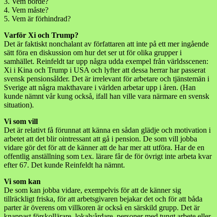
3. Vem borde?
4. Vem måste?
5. Vem är förhindrad?
Varför Xi och Trump?
Det är faktiskt nonchalant av författaren att inte på ett mer ingående
sätt föra en diskussion om hur det ser ut för olika grupper i
samhället. Reinfeldt tar upp några udda exempel från världsscenen:
Xi i Kina och Trump i USA och lyfter att dessa herrar har passerat
svensk pensionsålder. Det är irrelevant för arbetare och tjänstemän i
Sverige att några makthavare i världen arbetar upp i åren. (Han
kunde nämnt vår kung också, ifall han ville vara närmare en svensk
situation).
Vi som vill
Det är relativt få förunnat att känna en sådan glädje och motivation i
arbetet att det blir ointressant att gå i pension. De som vill jobba
vidare gör det för att de känner att de har mer att utföra. Har de en
offentlig anställning som t.ex. lärare får de för övrigt inte arbeta kvar
efter 67. Det kunde Reinfeldt ha nämnt.
Vi som kan
De som kan jobba vidare, exempelvis för att de känner sig
tillräckligt friska, för att arbetsgivaren bejakar det och för att båda
parter är överens om villkoren är också en särskild grupp. Det är
knappast förskollärare, lokalvårdare, personer med tungt arbete eller