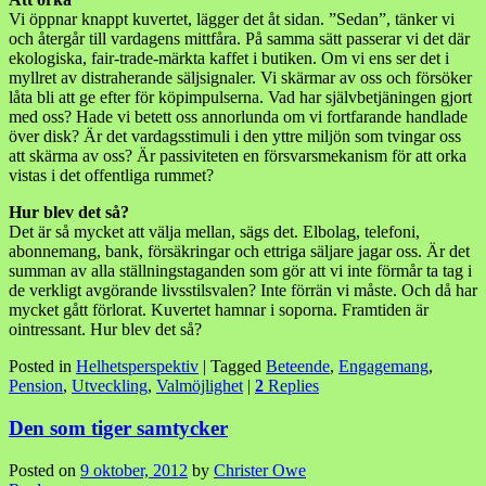
Vi öppnar knappt kuvertet, lägger det åt sidan. ”Sedan”, tänker vi
och återgår till vardagens mittfåra. På samma sätt passerar vi det där
ekologiska, fair-trade-märkta kaffet i butiken. Om vi ens ser det i
myllret av distraherande säljsignaler. Vi skärmar av oss och försöker
låta bli att ge efter för köpimpulserna. Vad har självbetjäningen gjort
med oss? Hade vi betett oss annorlunda om vi fortfarande handlade
över disk? Är det vardagsstimuli i den yttre miljön som tvingar oss
att skärma av oss? Är passiviteten en försvarsmekanism för att orka
vistas i det offentliga rummet?
Hur blev det så?
Det är så mycket att välja mellan, sägs det. Elbolag, telefoni,
abonnemang, bank, försäkringar och ettriga säljare jagar oss. Är det
summan av alla ställningstaganden som gör att vi inte förmår ta tag i
de verkligt avgörande livsstilsvalen? Inte förrän vi måste. Och då har
mycket gått förlorat. Kuvertet hamnar i soporna. Framtiden är
ointressant. Hur blev det så?
Posted in
Helhetsperspektiv
|
Tagged
Beteende
,
Engagemang
,
Pension
,
Utveckling
,
Valmöjlighet
|
2
Replies
Den som tiger samtycker
Posted on
9 oktober, 2012
by
Christer Owe