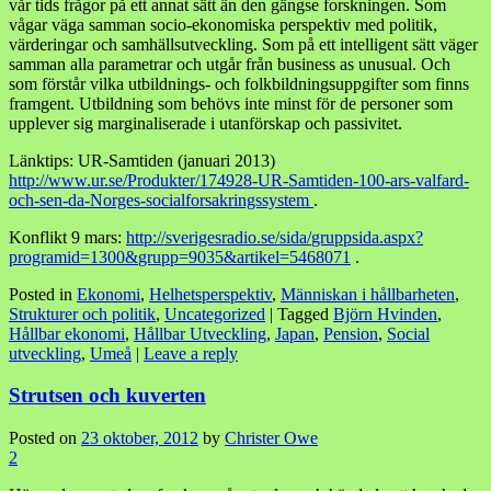
vår tids frågor på ett annat sätt än den gängse forskningen. Som
vågar väga samman socio-ekonomiska perspektiv med politik,
värderingar och samhällsutveckling. Som på ett intelligent sätt väger
samman alla parametrar och utgår från business as unusual. Och
som förstår vilka utbildnings- och folkbildningsuppgifter som finns
framgent. Utbildning som behövs inte minst för de personer som
upplever sig marginaliserade i utanförskap och passivitet.
Länktips: UR-Samtiden (januari 2013)
http://www.ur.se/Produkter/174928-UR-Samtiden-100-ars-valfard-
och-sen-da-Norges-socialforsakringssystem
.
Konflikt 9 mars:
http://sverigesradio.se/sida/
gruppsida.aspx?
programid=1300&
grupp=9035&artikel=5468071
.
Posted in
Ekonomi
,
Helhetsperspektiv
,
Människan i hållbarheten
,
Strukturer och politik
,
Uncategorized
|
Tagged
Björn Hvinden
,
Hållbar ekonomi
,
Hållbar Utveckling
,
Japan
,
Pension
,
Social
utveckling
,
Umeå
|
Leave a reply
Strutsen och kuverten
Posted on
23 oktober, 2012
by
Christer Owe
2