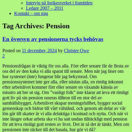
Intervju på Inrikesverket i framtiden
Ledare 2007 – 2011
Kontakt – om mig
Tag Archives:
Pension
En översyn av pensionerna tycks behövas
Posted on
11 december, 2024
by
Christer Owe
2
Pensionsfrågan är viktig för oss alla. Förr eller senare får de flesta av
oss del av den kaka vi alla sparat till senare. Men när jag läser om
hur systemet (inte) fungerar blir jag bekymrad. Om
pensionssystemet inte ger alla, eller nästan alla, en rimlig inkomst
efter arbetslivet kommer förr eller senare en växande känsla av
misstro att bre ut sig. Om ”vanligt folk” inte klarar att leva ett rimligt
gott liv på sin pension raseras tilltron till en stor del av
samhällsbygget. Arbetslivet skapar meningsfullhet, bygger social
gemenskap och bidrar till vårt välstånd, och genom att delar av vår
lön går till skatter är vi alla delaktiga i kostnad och nytta. Och när vi
inte längre orkar arbeta ska vi ha satt undan tillräckligt med pension
för att leva rimligt gott resten av livet. Det är så det är tänkt. Men om
pensionen inte räcker till det basala, hur gör vi då?