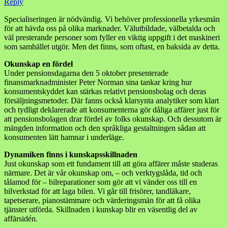
Reply
Specialiseringen är nödvändig. Vi behöver professionella yrkesmän
för att hävda oss på olika marknader. Välutbildade, välbetalda och
väl presterande personer som fyller en viktig uppgift i det maskineri
som samhället utgör. Men det finns, som oftast, en baksida av detta.
Okunskap en fördel
Under pensionsdagarna den 5 oktober presenterade
finansmarknadminister Peter Norman sina tankar kring hur
konsumentskyddet kan stärkas relativt pensionsbolag och deras
försäljningsmetoder. Där fanns också klarsynta analytiker som klart
och tydligt deklarerade att konsumenterna gör dåliga affärer just för
att pensionsbolagen drar fördel av folks okunskap. Och dessutom är
mängden information och den språkliga gestaltningen sådan att
konsumenten lätt hamnar i underläge.
Dynamiken finns i kunskapsskillnaden
Just okunskap som ett fundament till att göra affärer måste studeras
närmare. Det är vår okunskap om, – och verktygslåda, tid och
tålamod för – bilreparationer som gör att vi vänder oss till en
bilverkstad för att laga bilen. Vi går till frisörer, tandläkare,
tapetserare, pianostämmare och värderingsmän för att få olika
tjänster utförda. Skillnaden i kunskap blir en väsentlig del av
affärsidén.