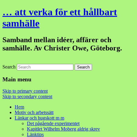
… att verka för ett hållbart
samhälle
Samband mellan idéer, affärer och
samhälle. Av Christer Owe, Göteborg.
Search
Main menu
Skip to primary content
Skip to secondary content
Hem
Motiv och arbetssätt
Länkar och hugskott m m
Det pågående experimentet
Kapitlet Wilhelm Moberg aldrig skrev
Länktips