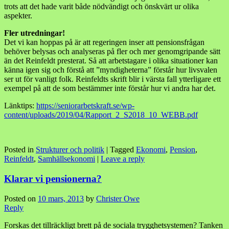
trots att det hade varit både nödvändigt och önskvärt ur olika
aspekter.
Fler utredningar!
Det vi kan hoppas på är att regeringen inser att pensionsfrågan
behöver belysas och analyseras på fler och mer genomgripande sätt
än det Reinfeldt presterat. Så att arbetstagare i olika situationer kan
känna igen sig och förstå att ”myndigheterna” förstår hur livsvalen
ser ut för vanligt folk. Reinfeldts skrift blir i värsta fall ytterligare ett
exempel på att de som bestämmer inte förstår hur vi andra har det.
Länktips:
https://seniorarbetskraft.se/wp-
content/uploads/2019/04/Rapport_2_S2018_10_WEBB.pdf
Posted in
Strukturer och politik
|
Tagged
Ekonomi
,
Pension
,
Reinfeldt
,
Samhällsekonomi
|
Leave a reply
Klarar vi pensionerna?
Posted on
10 mars, 2013
by
Christer Owe
Reply
Forskas det tillräckligt brett på de sociala trygghetsystemen? Tanken