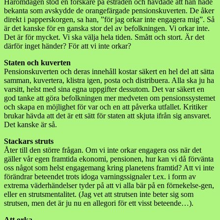
Häromdagen stod en forskare på estraden och hävdade att han hade
bekanta som avskydde de orangefärgade pensionskuverten. De åker
direkt i papperskorgen, sa han, ”för jag orkar inte engagera mig”. Så
är det kanske för en ganska stor del av befolkningen. Vi orkar inte.
Det är för mycket. Vi ska välja hela tiden. Smått och stort. Är det
därför inget händer? För att vi inte orkar?
Staten och kuverten
Pensionskuverten och deras innehåll kostar säkert en hel del att sätta
samman, kuvertera, klistra igen, posta och distribuera. Alla ska ju ha
varsitt, helst med sina egna uppgifter dessutom. Det var säkert en
god tanke att göra befolkningen mer medveten om pensionssystemet
och skapa en möjlighet för var och en att påverka utfallet. Kritiker
brukar hävda att det är ett sätt för staten att skjuta ifrån sig ansvaret.
Det kanske är så.
Stackars struts
Åter till den större frågan. Om vi inte orkar engagera oss när det
gäller vår egen framtida ekonomi, pensionen, hur kan vi då förvänta
oss något som helst engagemang kring planetens framtid? Att vi inte
förändrar beteendet trots idoga varningssignaler t.ex. i form av
extrema väderhändelser tyder på att vi alla bär på en förnekelse-gen,
eller en strutsmentalitet. (Jag vet att strutsen inte beter sig som
strutsen, men det är ju nu en allegori för ett visst beteende…).
Att orka