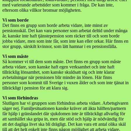
med varierande arbetstider som kommer i fråga. De kan inte,
eftersom olika villkor bromsar möjligheten.
Vi som borde
Det finns en grupp som borde arbeta vidare, inte minst av
pensionsskäl. Det kan vara personer som arbetat deltid under många
år, kanske inte haft tjänstepension som räcker till och som borde
jobba vidare, men som inte får, som inte kan eller orkar. Här finns en
stor grupp, särskilt kvinnor, som lätt hamnar i en pensionsfälla.
Vi som måste
Så kommer vi till dem som måste. Det finns en grupp som måste
arbeta vidare, som kanske haft egen verksamhet och inte haft
tillräcklig lönsamhet, som kanske skuldsatt sig och inte klarar
avbetalningar när pensionen blir mindre än lönen. Här finns
personer som kommit till Sverige i vuxen ålder och som inte tjänat in
tillräckligt i pension för att klara sig.
Vi som förhindras
Slutligen har vi gruppen som förhindras arbeta vidare. Arbetsgivaren
säger nej. Familjesituationen kanske kräver att äkta hälften/partnern
får hjälp i gränslandet där sjukdomen inte är tillräckligt allvarlig för
att samhället ska gripa in, men där stöd och hjälp är nödvändig för
att det dagliga livet ska bli drägligt. Det kan vara ett antal olika skäl
till att det helt enkelt inte finns någon möjlighet att arbeta vidare,