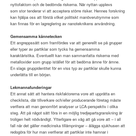
nyttofaktorn och de bedömda riskerna. När nyttan upplevs
som stor tenderar vi att acceptera större risker. Hennes forskning
kan hjälpa oss att förstå vilket politiskt manöverutrymme som
kan finnas för en lagreglering av nanoteknikens användning.
Gemensamma kännetecken
Ett angreppssätt som framfördes var att generellt se på grupper
eller typer av partiklar som tycks ha gemensamma
karaktäristika. Eventuellt kan man sammanfatta riskerna med
metalloxider som grupp istället för att bedöma ämne för ämne.
En slags gruppidentitet för en viss typ av partiklar skulle kunna
underlätta till en början.
Lekmannafunderingar
Ett annat sätt att hantera riskfaktorerna vore att upprätta en
checklista, där tillverkare och/eller producerande företag måste
verifiera att man genomfört analyser ur LCA-perspektiv i olika
steg. Att på något sätt föra in en möjlig tredjepartsgranskning är
troligen helt nödvändigt. Ytterligare en väg att gå vore att – i all
fall när det gäller medicinska tillämpningar – ålägga sjukhusen att
redogöra för hur man verifierar att partiklar inte hamnar i