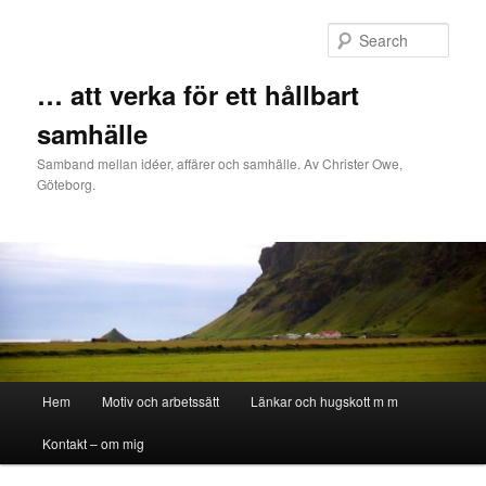
Sear
… att verka för ett hållbart
samhälle
Samband mellan idéer, affärer och samhälle. Av Christer Owe,
Göteborg.
Main menu
Hem
Motiv och arbetssätt
Länkar och hugskott m m
Skip to primary content
Skip to secondary content
Kontakt – om mig