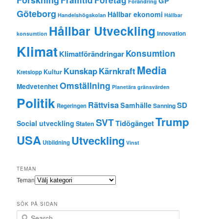
Företag
GP
Förändring
Göteborg
Hållbar ekonomi
Handelshögskolan
Hållbar
Hållbar Utveckling
Innovation
konsumtion
Klimat
Konsumtion
Klimatförändringar
Media
Kunskap
Kärnkraft
Kultur
Kretslopp
Omställning
Medvetenhet
Planetära gränsvärden
Politik
Rättvisa
SD
Samhälle
Sanning
Regeringen
Trump
SVT
Tidögänget
Social utveckling
Staten
USA
Utveckling
Utbildning
Vinst
TEMAN
Teman
SÖK PÅ SIDAN
Search