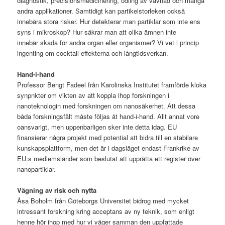
diagnostik, precisionsmedicinering, odling av vävnad och många
andra applikationer. Samtidigt kan partikelstorleken också
innebära stora risker. Hur detekterar man partiklar som inte ens
syns i mikroskop? Hur säkrar man att olika ämnen inte
innebär skada för andra organ eller organismer? Vi vet i princip
ingenting om cocktail-effekterna och långtidsverkan.
Hand-i-hand
Professor Bengt Fadeel från Karolinska Institutet framförde kloka
synpnkter om vikten av att koppla ihop forskningen i
nanoteknologin med forskningen om nanosäkerhet. Att dessa
båda forskningsfält måste följas åt hand-i-hand. Allt annat vore
oansvarigt, men uppenbarligen sker inte detta idag. EU
finansierar några projekt med potential att bidra till en stabilare
kunskapsplattform, men det är i dagsläget endast Frankrike av
EU:s medlemsländer som beslutat att upprätta ett register över
nanopartiklar.
Vägning av risk och nytta
Åsa Boholm från Göteborgs Universitet bidrog med mycket
intressant forskning kring acceptans av ny teknik, som enligt
henne hör ihop med hur vi väger samman den uppfattade