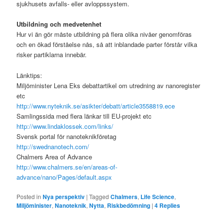
sjukhusets avfalls- eller avloppssystem.
Utbildning och medvetenhet
Hur vi än gör måste utbildning på flera olika nivåer genomföras
och en ökad förståelse nås, så att inblandade parter förstår vilka
risker partiklarna innebär.
Länktips:
Miljöminister Lena Eks debattartikel om utredning av nanoregister
etc
http://www.nyteknik.se/asikter/debatt/article3558819.ece
Samlingssida med flera länkar till EU-projekt etc
http://www.lindaklossek.com/links/
Svensk portal för nanoteknikföretag
http://swednanotech.com/
Chalmers Area of Advance
http://www.chalmers.se/en/areas-of-
advance/nano/Pages/default.aspx
Posted in
Nya perspektiv
|
Tagged
Chalmers
,
Life Science
,
Miljöminister
,
Nanoteknik
,
Nytta
,
Riskbedömning
|
4
Replies