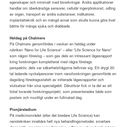
egenskaper och minimalt med biverkningar. Andra applikationer
handlar om überkänsliga sensorer, cellulär ingenjörskonst, odling
av organ, transport av andra substanser, indikatorer,
implantatteknik och en mängd annat som skulle kunna göra livet
bättre för många sjuka och drabbade.
Heldag på Chalmers
På Chalmers genomfördes i veckan en heldag under
rubriken ”Nano for Life Science” – eller ”Life Science for Nano”
som någon föreslog – som gav dels en intressant lägesrapport
kring forskningen kompletterat med några företags
perspektiv, dels var säkerhetsfrågorna befinner sig. Ett drygt 20-
tal ledande nyckelpersoner inom nanoforskningen genomförde en
dagslång föredragsstafett av initierade lägesrapporter och
slutsatser från sina specialgebit. Därutöver fick vi ta del av ett
tiotal lovande forskningsprojekt, som presenterades både som
posters och muntligt under en fullmatad dag.
Pionjärstadium
På medicinområdet (eller det bredare Life Science) kan
nanoteknken innebära helt nya behandlingsmetoder, smartare